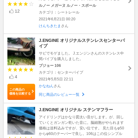
ルノー メガーヌ ルノー・スポール
12
カテゴリ：シートレール
2021年6月21日 00:20
けんちきたま
さん
J.ENGINE オリジナルステンレスセンターパ
イプ
サビでモゲました。 J.エンジンさんのステンレス中
間パイプを購入しました。
プジョー 106
カテゴリ：センターパイプ
4
2021年5月5日 22:11
かなねん
さん
この商品の
価格を比較する
同じ商品のレビュー一覧
J.ENGINE オリジナル ステンマフラー
アイドリングはかなり図太い音がします。が、回し
ていくとガンガン乾いた音に。脳細胞がやられます
価格は送料込みですが、安い位です。 見た目もφ50
からφ60のテーパーで良し。106はこの位シンプル