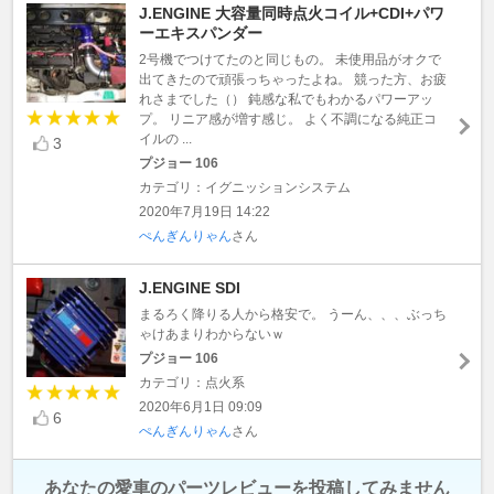
J.ENGINE 大容量同時点火コイル+CDI+パワ
ーエキスパンダー
2号機でつけてたのと同じもの。 未使用品がオクで
出てきたので頑張っちゃったよね。 競った方、お疲
れさまでした（） 鈍感な私でもわかるパワーアッ
プ。 リニア感が増す感じ。 よく不調になる純正コ
イルの ...
3
プジョー 106
カテゴリ：イグニッションシステム
2020年7月19日 14:22
ぺんぎんりゃん
さん
J.ENGINE SDI
まるろく降りる人から格安で。 うーん、、、ぶっち
ゃけあまりわからないｗ
プジョー 106
カテゴリ：点火系
2020年6月1日 09:09
6
ぺんぎんりゃん
さん
あなたの愛車のパーツレビューを投稿してみません