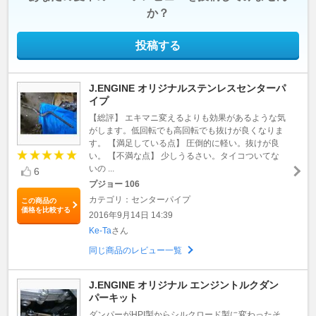
か？
投稿する
J.ENGINE オリジナルステンレスセンターパ
イプ
【総評】 エキマニ変えるよりも効果があるような気
がします。低回転でも高回転でも抜けが良くなりま
す。 【満足している点】 圧倒的に軽い。抜けが良
い。 【不満な点】 少しうるさい。タイコついてな
いの ...
6
プジョー 106
カテゴリ：センターパイプ
この商品の
価格を比較する
2016年9月14日 14:39
Ke-Ta
さん
同じ商品のレビュー一覧
J.ENGINE オリジナル エンジントルクダン
パーキット
ダンパーがHPI製からシルクロード製に変わったそ