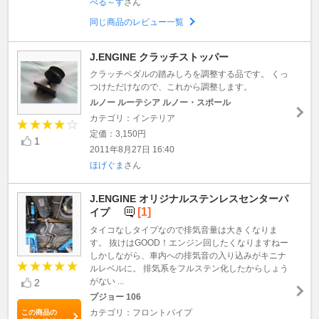
べる～す
さん
同じ商品のレビュー一覧
J.ENGINE クラッチストッパー
クラッチペダルの踏みしろを調整する品です。 くっ
つけただけなので、これから調整します。
ルノー ルーテシア ルノー・スポール
カテゴリ：インテリア
定価：3,150円
1
2011年8月27日 16:40
ほげぐま
さん
J.ENGINE オリジナルステンレスセンターパ
[1]
イプ
タイコなしタイプなので排気音量は大きくなりま
す。 抜けはGOOD！エンジン回したくなりますねー
しかしながら、車内への排気音の入り込みがキニナ
ルレベルに。 排気系をフルステン化したからしょう
がない ...
2
プジョー 106
カテゴリ：フロントパイプ
この商品の