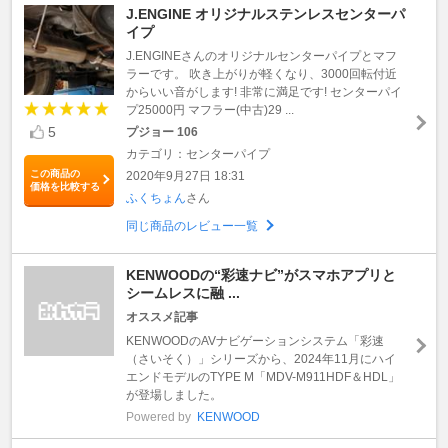
J.ENGINE オリジナルステンレスセンターパ
イプ
J.ENGINEさんのオリジナルセンターパイプとマフ
ラーです。 吹き上がりが軽くなり、3000回転付近
からいい音がします! 非常に満足です! センターパイ
プ25000円 マフラー(中古)29 ...
5
プジョー 106
カテゴリ：センターパイプ
この商品の
2020年9月27日 18:31
価格を比較する
ふくちょん
さん
同じ商品のレビュー一覧
KENWOODの“彩速ナビ”がスマホアプリと
シームレスに融 ...
オススメ記事
KENWOODのAVナビゲーションシステム「彩速
（さいそく）」シリーズから、2024年11月にハイ
エンドモデルのTYPE M「MDV-M911HDF＆HDL」
が登場しました。
Powered by
KENWOOD