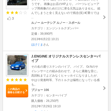
うです。 画像はお店のHPより。 パーツレビューア
ップ用画像のためだけに潜る元気はありません。 組
んでしまうと全く見えないので残念(笑) 町乗りでは
...
3
ルノー ルーテシア ルノー・スポール
カテゴリ：エンジントルクダンパー
定価：39,990円
2013年6月2日 10:21
ほげぐま
さん
J.ENGINE オリジナルステンレスセンターパ
イプ
その名の通りステンのパイプ。 パイプ。 Gr.Nのサ
イレンサーとの組み合わせで、さらに素敵な音に。
高回転までよどみなくヒャッホイになりましたが、
やはり発進時等、下のトルクは犠牲になっている感
も。
この商品の
プジョー 106
価格を比較する
カテゴリ：センターパイプ
購入価格：26,250円
2012年7月29日 19:10