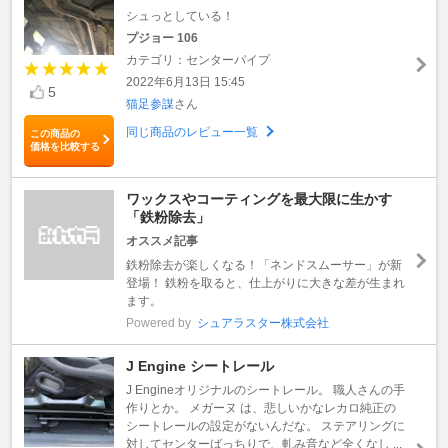
シュっとしている！
プジョー 106
カテゴリ：センターパイプ
2022年6月13日 15:45
5
猫足参謀
さん
同じ商品のレビュー一覧
この商品の
価格を比較する
ワックスやコーティングを最大限に生かす
「鉄粉除去」
オススメ記事
鉄粉除去が楽しくなる！「ネンドスムーサー」が新
登場！ 鉄粉を取ると、仕上がりに大きな差が生まれ
ます。
Powered by
シュアラスター株式会社
J Engine シートレール
J Engineオリジナルのシートレール。 職人さんの手
作りとか。 メガーヌ は、悲しいかなレカロ純正の
シートレールの設定がないんだな。 ステアリングに
対してセンターばっちりで、軋み音など全くなし ...