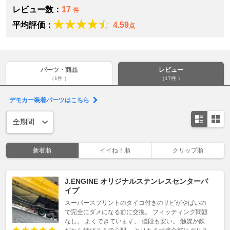
レビュー数：
17
件
平均評価：
4.59
点
パーツ・商品
レビュー
（1件 ）
（17件 ）
デモカー装着パーツはこちら
新着順
イイね！順
クリップ順
J.ENGINE オリジナルステンレスセンターパ
イプ
スーパースプリントのタイコ付きのサビがやばいの
で完全にダメになる前に交換。 フィッティング問題
なし。 よくできています。 値段も安い。 触媒が鉄