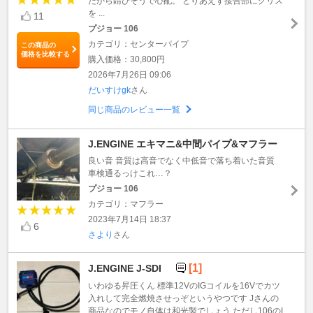
だから錆びそうで心配。 とりあえず接合部にグリス
を ...
11
プジョー 106
カテゴリ：センターパイプ
この商品の
価格を比較する
購入価格：30,800円
2026年7月26日 09:06
だいすけgk
さん
同じ商品のレビュー一覧
J.ENGINE エキマニ&中間パイプ&マフラー
良い音 音質は高音でなく中低音で落ち着いた音質
車検通るっけこれ…？
プジョー 106
カテゴリ：マフラー
2023年7月14日 18:37
6
さより
さん
[1]
J.ENGINE J-SDI
いわゆる昇圧くん 標準12VのIGコイルを16Vでカツ
入れして完全燃焼させっぞというやつです Jさんの
商品なのでモノ自体は和光製でしょう ただし106のI