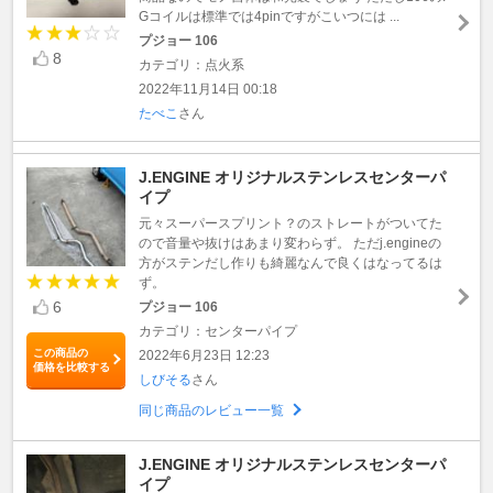
Gコイルは標準では4pinですがこいつには ...
プジョー 106
8
カテゴリ：点火系
2022年11月14日 00:18
たべこ
さん
J.ENGINE オリジナルステンレスセンターパ
イプ
元々スーパースプリント？のストレートがついてた
ので音量や抜けはあまり変わらず。 ただj.engineの
方がステンだし作りも綺麗なんで良くはなってるは
ず。
6
プジョー 106
カテゴリ：センターパイプ
この商品の
2022年6月23日 12:23
価格を比較する
しびそる
さん
同じ商品のレビュー一覧
J.ENGINE オリジナルステンレスセンターパ
イプ