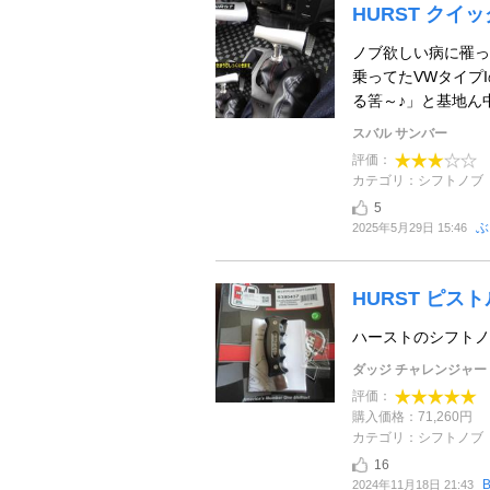
HURST ク
ノブ欲しい病に罹っ
乗ってたVWタイプ
る筈～♪」と基地ん中
スバル サンバー
評価：
カテゴリ：シフトノブ
5
ぶ
2025年5月29日 15:46
HURST ピ
ハーストのシフトノ
ダッジ チャレンジャー
評価：
購入価格：71,260円
カテゴリ：シフトノブ
16
B
2024年11月18日 21:43