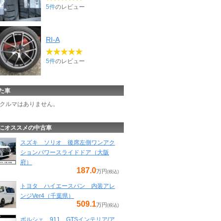
5件
のレビュー
RI-A
5件
のレビュー
た車
クルマはありません。
にオススメの中古車
スズキ ソリオ 後席左側ワンアク
ションパワースライドドア（大阪
府）
187.0
万円
(税込)
トヨタ ハイエースバン 内装アレ
ンジVer4（千葉県）
509.1
万円
(税込)
ポルシェ 911 GTSインテリア/ア