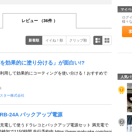
マイペ
ログ
レビュー
（36件 ）
様々
新着順
イイね！順
クリップ順
を効果的に塗り分ける」が面白い!?
利用して効果的にコーティングを使い分ける！おすすめで
人気パ
事
スター株式会社
st DRB-24A バックアップ電源
充電して使うドラレコとバックアップ電源セット 満充電で
で1150時間 先行予約中 https://www.makuake.com/proj