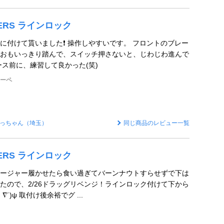
FTERS ラインロック
に付けて貰いました❗ 操作しやすいです。 フロントのブレー
おもいっきり踏んで、スイッチ押さないと、じわじわ進んで
ース前に、練習して良かった(笑)
クーペ
っちゃん（埼玉）
同じ商品のレビュー一覧
FTERS ラインロック
ージャー履かせたら食い過ぎてバーンナウトすらせずで下は
たので、2/26ドラッグリベンジ！ラインロック付けて下から
´)ψ 取付け後余裕でグ ...