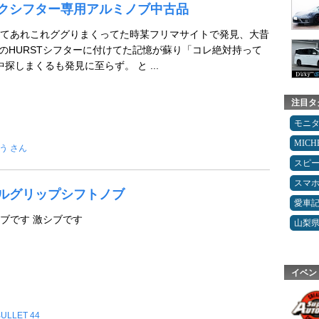
イックシフター専用アルミノブ中古品
てあれこれググりまくってた時某フリマサイトで発見、大昔
IのHURSTシフターに付けてた記憶が蘇り「コレ絶対持って
探しまくるも発見に至らず。 と ...
注目タ
モニ
MICH
う さん
スピ
スマ
ストルグリップシフトノブ
愛車
ブです 激シブです
山梨
イベン
ULLET 44