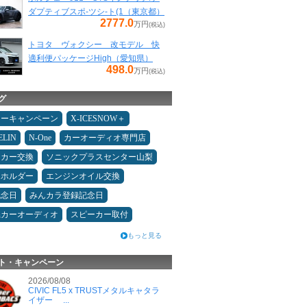
ダプティブスポ-ツシ-ト(1（東京都）
2777.0
万円
(税込)
トヨタ ヴォクシー 改モデル 快
適利便パッケージHigh（愛知県）
498.0
万円
(税込)
グ
ターキャンペーン
X-ICESNOW＋
ELIN
N-One
カーオーディオ専門店
ーカー交換
ソニックプラスセンター山梨
ホホルダー
エンジンオイル交換
記念日
みんカラ登録記念日
県カーオーディオ
スピーカー取付
もっと見る
ト・キャンペーン
2026/08/08
CIVIC FL5 x TRUSTメタルキャタラ
イザー ...