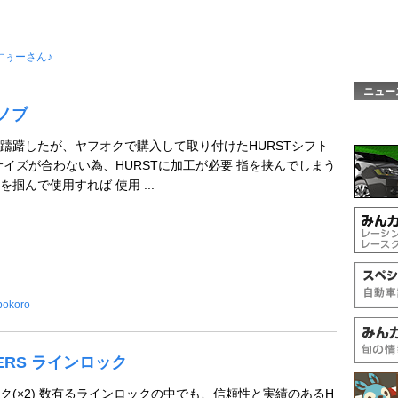
すぅーさん♪
ニュー
トノブ
躊躇したが、ヤフオクで購入して取り付けたHURSTシフト
サイズが合わない為、HURSTに加工が必要 指を挟んでしまう
掴んで使用すれば 使用 ...
bokoro
FTERS ラインロック
ク(×2) 数有るラインロックの中でも、信頼性と実績のあるH