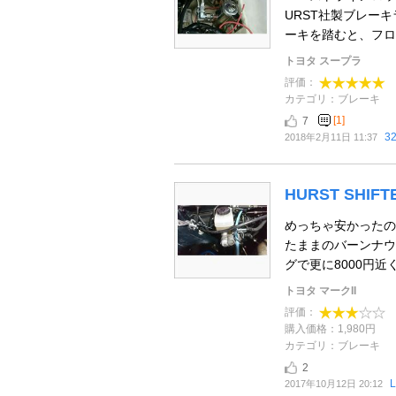
URST社製ブレー
ーキを踏むと、フロン
トヨタ スープラ
評価：
カテゴリ：ブレーキ
[1]
7
3
2018年2月11日 11:37
HURST SHI
めっちゃ安かったの
たままのバーンナウ
グで更に8000円近く
トヨタ マークII
評価：
購入価格：1,980円
カテゴリ：ブレーキ
2
2017年10月12日 20:12