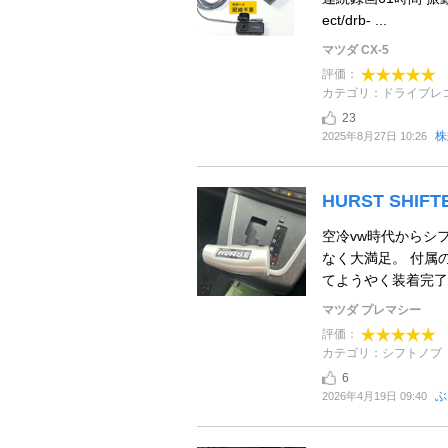
ect/drb- ...
マツダ CX-5
評価：
カテゴリ：ドライブレ
23
株
2025年8月27日 10:26
HURST SHIFTER
空冷vw時代からシ
なく大満足。 付属
てようやく装着完了。
マツダ プレマシー
評価：
カテゴリ：シフトノブ
6
ぶ
2026年4月19日 09:40