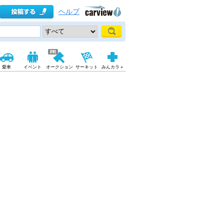
ヘルプ
愛車
イベント
オークション
サーキット
みんカラ＋