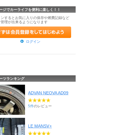
ージでカーライフを便利に楽しく！！
インするとお気に入りの保存や燃費記録など
な管理が出来るようになります
ログイン
ーツランキング
ADVAN NEOVA AD09
5件
のレビュー
LE MANSⅤ+