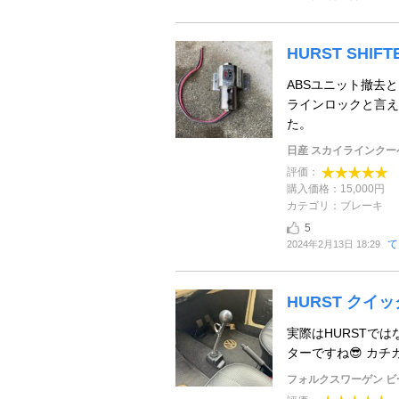
HURST SHI
ABSユニット撤去
ラインロックと言え
た。
日産 スカイラインクー
評価：
購入価格：15,000円
カテゴリ：ブレーキ
5
て
2024年2月13日 18:29
HURST クイ
実際はHURSTで
ターですね😎 カ
フォルクスワーゲン ビ