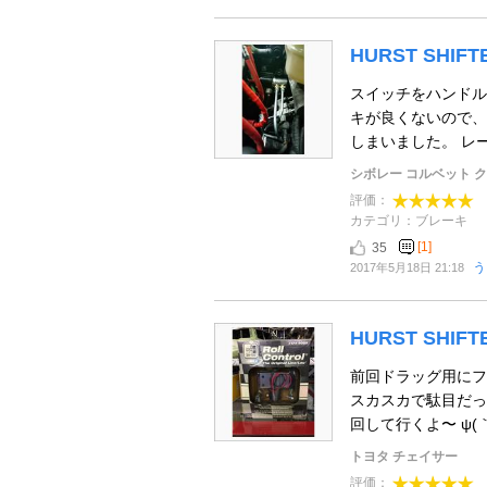
HURST SHI
スイッチをハンドル
キが良くないので、
しまいました。 レ
シボレー コルベット 
評価：
カテゴリ：ブレーキ
[1]
35
う
2017年5月18日 21:18
HURST SHI
前回ドラッグ用にフ
スカスカで駄目だっ
回して行くよ〜 ψ(｀∇
トヨタ チェイサー
評価：