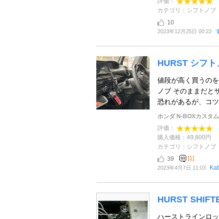
評価：
カテゴリ：シフトノブ
10
2023年12月25日 00:22
HURST シフ
値段が高く買うのを
ノブ そのままだと
恐れがあるが、コツを
ホンダ N-BOXカスタム
評価：
購入価格：49,800円
カテゴリ：シフトノブ
[1]
39
Ka
2023年4月7日 11:03
HURST SHI
ハーストラインロッ