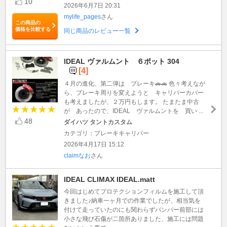
10
2026年6月7日 20:31
mylife_pages
さん
この商品の
価格を比較する
同じ商品のレビュー一覧
IDEAL ヴァルムント ６ポット 304
[4]
４月の進化、第二弾は ブレーキ🚗🚗 色々考えなが
ら、ブレーキ周りを変えようと キャリパーカバー
も考えましたが、２万円もします。 たまたま中古
が あったので、IDEAL ヴァルムントを 買い ...
48
ダイハツ タントカスタム
カテゴリ：ブレーキキャリパー
2026年4月17日 15:12
claimなお
さん
IDEAL CLIMAX IDEAL.matt
今回はじめてプロテクションフィルムを施工して頂
きました♪納車一ヶ月での作業でしたが、相当気を
付けて走っていたのにも関わらずバンパー前部には
小さな飛び石傷が二箇所ありました、施工には問題