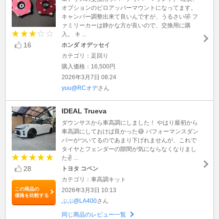
オプションのピロアッパーマウントになってます。
キャンバー調整出来て良いんですが、うるさい🤣 フ
ァミリーカーは静かな方が良いので、交換用に購
入。 キ ...
16
ホンダ オデッセイ
カテゴリ：足回り
購入価格：16,500円
2026年3月7日 08:24
yuu@RCオデ
さん
IDEAL Trueva
ダウンサスから車高調にしました！ やはり最初から
車高調にしておけば良かった😅 パフォーマンスダン
パーがついてるのであまり下げれませんが、これで
タイヤとフェンダーの隙間が気にならなくなりまし
た✌ ...
28
トヨタ コペン
カテゴリ：車高調キット
この商品の
2026年3月3日 10:13
価格を比較する
ぶぶ@LA400
さん
同じ商品のレビュー一覧