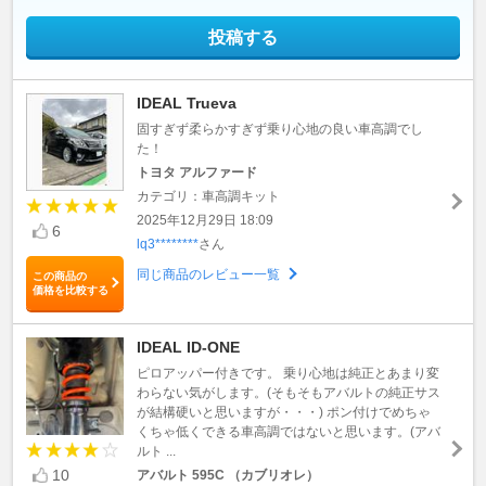
投稿する
IDEAL Trueva
固すぎず柔らかすぎず乗り心地の良い車高調でし
た！
トヨタ アルファード
カテゴリ：車高調キット
2025年12月29日 18:09
6
lq3********
さん
同じ商品のレビュー一覧
この商品の
価格を比較する
IDEAL ID-ONE
ピロアッパー付きです。 乗り心地は純正とあまり変
わらない気がします。(そもそもアバルトの純正サス
が結構硬いと思いますが・・・) ポン付けでめちゃ
くちゃ低くできる車高調ではないと思います。(アバ
ルト ...
10
アバルト 595C （カブリオレ）