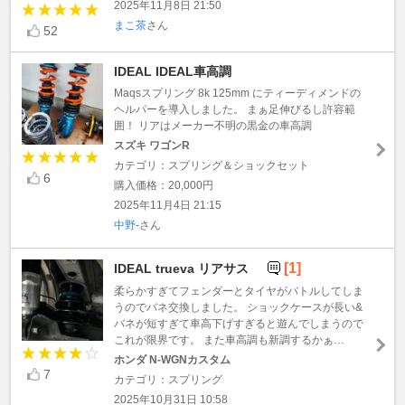
2025年11月8日 21:50
まこ茶
さん
52
IDEAL IDEAL車高調
Maqsスプリング 8k 125mm にティーディメンドの
ヘルパーを導入しました。 まぁ足伸びるし許容範
囲！ リアはメーカー不明の黒金の車高調
スズキ ワゴンR
カテゴリ：スプリング＆ショックセット
6
購入価格：20,000円
2025年11月4日 21:15
中野-
さん
[1]
IDEAL trueva リアサス
柔らかすぎてフェンダーとタイヤがバトルしてしま
うのでバネ交換しました。 ショックケースが長い&
バネが短すぎて車高下げすぎると遊んでしまうので
これが限界です。 また車高調も新調するかぁ…
ホンダ N-WGNカスタム
7
カテゴリ：スプリング
2025年10月31日 10:58