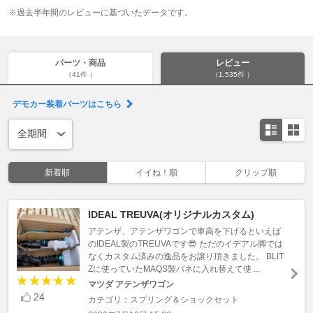
※過去半年間のレビューに基づいたデータです。
パーツ・商品
レビュー
（41件 ）
（1,535件 ）
デモカー装着パーツはこちら
新着順
イイね！順
クリップ順
IDEAL TREUVA(オリジナルカスタム)
アテンザ、アテンザワゴンで車高を下げるといえば
のIDEAL製のTREUVAです😎 ただのイデアル脚では
なくカスタム済みの逸品をお譲り頂きました。 BLIT
Zに使っていたMAQS製バネに入れ替えて使 ...
マツダ アテンザワゴン
24
カテゴリ：スプリング＆ショックセット