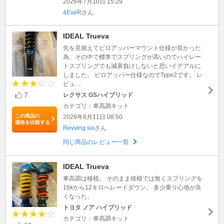
2026年7月10日 15:29
4EveR
さん
IDEAL Trueva
先を見据えてピロアッパーマウント仕様が良かった
為、その中で標準でスプリングが高いのでハイレー
トスプリングでも減衰負けしないと思いイデアルに
しました。 ピロアッパー仕様なのでType2です。 レ
ビュ ...
7
レクサス GSハイブリッド
カテゴリ：車高調キット
この商品の
2026年6月11日 08:50
価格を比較する
Revving six
さん
同じ商品のレビュー一覧
IDEAL Trueva
車高調は移植。 そのまま移植では無くスプリングを
16kから12キロへレードダウン。 多少乗り心地が良
くなった。
トヨタ ノア ハイブリッド
カテゴリ：車高調キット