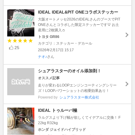
IDEAL IDEAL&PIT ONEコラボステッカー
大阪オートメッセ2026のIDEALさんのブースでPIT
ONEさんとコラボした限定ステッカーです💡 お土
産用に2枚購入👛
トヨタ GR86
カテゴリ：ステッカー・デカール
25
2026年2月17日 15:17
ナオ♪
さん
シュアラスターのオイル添加剤！
オススメ記事
走りが変わるLOOPエンジンコーティングシリー
ズ！LOOPパワーショットの相乗効果あり！
Powered by
シュアラスター株式会社
IDEAL トゥルーバ極
ラルグスより下げ幅が欲しくてイデアルに交換！ F
22kg R32kg
ホンダ ジェイドハイブリッド