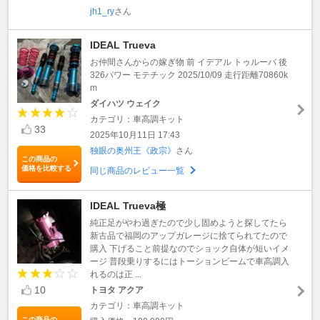
jh1_ry
さん
IDEAL Trueva
お仲間さんからの嫁ぎ物 前 イデアル トゥルーバ 後
326パワー モテチック 2025/10/09 走行距離70860k
m
ダイハツ ウェイク
カテゴリ：車高調キット
33
2025年10月11日 17:43
独眼の奥州王《政宗》
さん
この商品の
価格を比較する
同じ商品のレビュー一覧
IDEAL Trueva極
純正足がやわ過ぎたので少し固めようと探してたら
新古品で福岡のアップガレージに捨てられてたので
購入 下げること前提なのでショック自体が短いイメ
ージ 普段乗りするにはトーションビームで車高調入
れるのは正 ...
10
トヨタ アクア
カテゴリ：車高調キット
この商品の