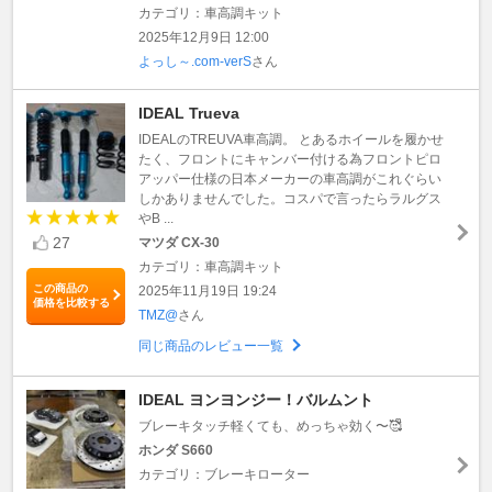
カテゴリ：車高調キット
2025年12月9日 12:00
よっし～.com-verS
さん
IDEAL Trueva
IDEALのTREUVA車高調。 とあるホイールを履かせ
たく、フロントにキャンバー付ける為フロントピロ
アッパー仕様の日本メーカーの車高調がこれぐらい
しかありませんでした。コスパで言ったらラルグス
やB ...
27
マツダ CX-30
カテゴリ：車高調キット
この商品の
2025年11月19日 19:24
価格を比較する
TMZ@
さん
同じ商品のレビュー一覧
IDEAL ヨンヨンジー！バルムント
ブレーキタッチ軽くても、めっちゃ効く〜🥰ᩚ
ホンダ S660
カテゴリ：ブレーキローター