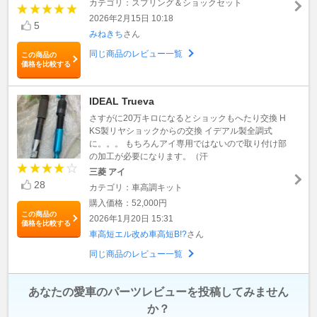
カテゴリ：スプリング＆ショックセット
2026年2月15日 10:18
5
みねきち
さん
同じ商品のレビュー一覧
この商品の
価格を比較する
IDEAL Trueva
さすがに20万キロになるとショックもへたり交換 H
KS製リヤショックからの交換 イデアル製全調式
に。。。 もちろんアイ専用ではないので取り付け部
の加工が必要になります。（汗
三菱 アイ
28
カテゴリ：車高調キット
購入価格：52,000円
この商品の
2026年1月20日 15:31
価格を比較する
車高短エル改め車高短B!?
さん
同じ商品のレビュー一覧
あなたの愛車のパーツレビューを投稿してみません
か？