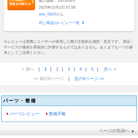
購入価格：100,000円
価格を比較する
2025年10月2日 07:58
airu_0820
さん
同じ商品のレビュー一覧
※レビューは実際にユーザーが使用した際の主観的な感想・意見です。 商品・
サービスの価値を客観的に評価するものではありません。あくまでも一つの参
考としてご活用ください。
<
前へ
｜
1
｜
2
｜
3
｜
4
｜
5
｜
次へ
>
<< 前の5ページ
｜
次の5ページ >>
パーツ・整備
パーツレビュー
整備手帳
ページの先頭へ ▲