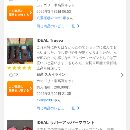
カテゴリ：車高調キット
この商品の
2026年3月31日 06:53
価格を比較する
八重桜@4mini中毒
さん
同じ商品のレビュー一覧
IDEAL Trueva
これも特に拘りはなかったのでショップに選んでも
らいました。少し乗り心地が硬くなりましたが、元
が船みたいな感じなのでスポーツセダンとしては丁
度いいと思います。もちろん、全切り可能で最低地
上高も確保して ...
18
日産 スカイライン
カテゴリ：車高調キット
この商品の
購入価格：200,000円
価格を比較する
2026年3月22日 21:35
akkey2997
さん
同じ商品のレビュー一覧
IDEAL ラバーアッパーマウント
エアサスの交換用ラバーアッパーマウント。 現状、