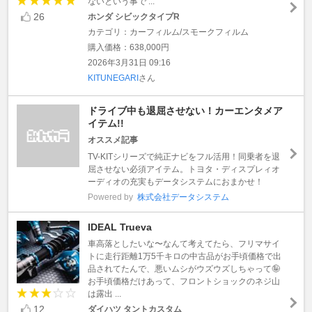
ないという事で ...
26
ホンダ シビックタイプR
カテゴリ：カーフィルム/スモークフィルム
購入価格：638,000円
2026年3月31日 09:16
KITUNEGARI
さん
ドライブ中も退屈させない！カーエンタメア
イテム!!
オススメ記事
TV-KITシリーズで純正ナビをフル活用！同乗者を退
屈させない必須アイテム。トヨタ・ディスプレィオ
ーディオの充実もデータシステムにおまかせ！
Powered by
株式会社データシステム
IDEAL Trueva
車高落としたいな〜なんて考えてたら、フリマサイ
トに走行距離1万5千キロの中古品がお手頃価格で出
品されてたんで、悪いムシがウズウズしちゃって🤪
お手頃価格だけあって、フロントショックのネジ山
は露出 ...
12
ダイハツ タントカスタム