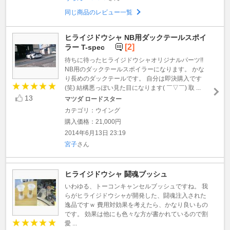
同じ商品のレビュー一覧
ヒライジドウシャ NB用ダックテールスポイ
[2]
ラー T-spec
待ちに待ったヒライジドウシャオリジナルパーツ!!
NB用のダックテールスポイラーになります。 かな
り長めのダックテールです。 自分は即決購入です
(笑) 結構悪っぽい見た目になります( ￣▽￣) 取 ...
13
マツダ ロードスター
カテゴリ：ウイング
購入価格：21,000円
2014年6月13日 23:19
宮子
さん
ヒライジドウシャ 闘魂ブッシュ
いわゆる、トーコンキャンセルブッシュですね。 我
らがヒライジドウシャが開発した、闘魂注入された
逸品ですｗ 費用対効果を考えたら、かなり良いもの
です。 効果は他にも色々な方が書かれているので割
愛 ...