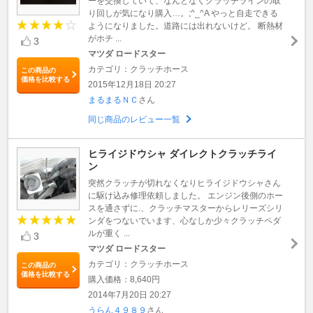
ーを交換していて、なんとなくクラッチラインの取
り回しが気になり購入…。;^_^A やっと自走できる
ようになりました。道路には出れないけど。 断熱材
がホチ ...
3
マツダ ロードスター
カテゴリ：クラッチホース
この商品の
価格を比較する
2015年12月18日 20:27
まるまるＮＣ
さん
同じ商品のレビュー一覧
ヒライジドウシャ ダイレクトクラッチライ
ン
突然クラッチが切れなくなりヒライジドウシャさん
に駆け込み修理依頼しました。 エンジン後側のホー
スを通さずに.、クラッチマスターからレリーズシリ
ンダをつないでいます、心なしか少々クラッチペダ
ルが重く ...
3
マツダ ロードスター
カテゴリ：クラッチホース
この商品の
価格を比較する
購入価格：8,640円
2014年7月20日 20:27
うらん４９８９
さん