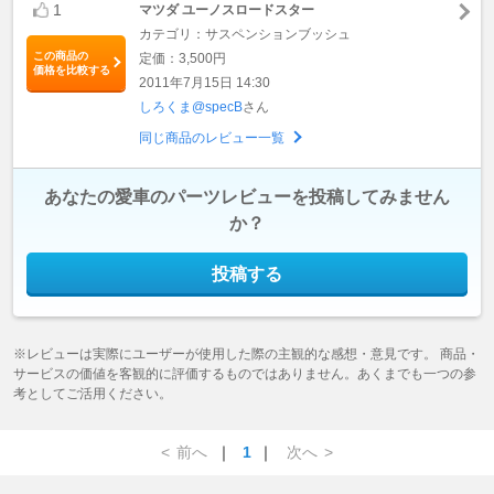
1
マツダ ユーノスロードスター
カテゴリ：サスペンションブッシュ
この商品の
定価：3,500円
価格を比較する
2011年7月15日 14:30
しろくま@specB
さん
同じ商品のレビュー一覧
あなたの愛車のパーツレビューを投稿してみません
か？
投稿する
※レビューは実際にユーザーが使用した際の主観的な感想・意見です。 商品・
サービスの価値を客観的に評価するものではありません。あくまでも一つの参
考としてご活用ください。
<
前へ
｜
1
｜
次へ
>