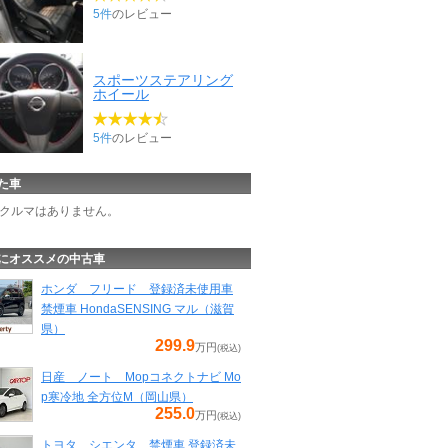
5件
のレビュー
スポーツステアリング
ホイール
5件
のレビュー
た車
クルマはありません。
にオススメの中古車
ホンダ フリード 登録済未使用車
禁煙車 HondaSENSING マル（滋賀
県）
299.9
万円
(税込)
日産 ノート Mopコネクトナビ Mo
p寒冷地 全方位M（岡山県）
255.0
万円
(税込)
トヨタ シエンタ 禁煙車 登録済未