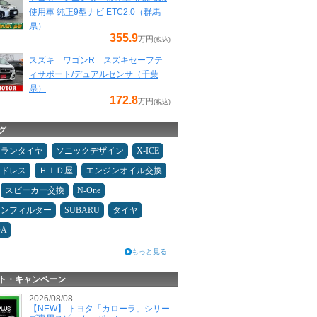
使用車 純正9型ナビ ETC2.0（群馬
県）
355.9
万円
(税込)
スズキ ワゴンR スズキセーフテ
ィサポート/デュアルセンサ（千葉
県）
172.8
万円
(税込)
グ
ュランタイヤ
ソニックデザイン
X-ICE
ッドレス
ＨＩＤ屋
エンジンオイル交換
スピーカー交換
N-One
コンフィルター
SUBARU
タイヤ
DA
もっと見る
ト・キャンペーン
2026/08/08
【NEW】 トヨタ「カローラ」シリー