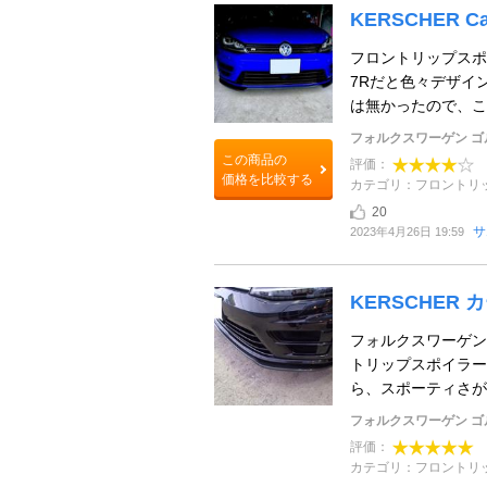
KERSCHER Car
フロントリップスポ
7Rだと色々デザイ
は無かったので、こち
フォルクスワーゲン ゴ
この商品の
評価：
価格を比較する
カテゴリ：フロントリ
20
サ
2023年4月26日 19:59
KERSCHE
フォルクスワーゲン
トリップスポイラー
ら、スポーティさが増
フォルクスワーゲン ゴ
評価：
カテゴリ：フロントリ