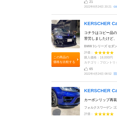
21
co
2022年8月24日 20:21
KERSCHER Car
コチラはコピー品の
苦労しましたけど、
BMW 3シリーズ セダ
評価：
この商品の
購入価格：18,000円
価格を比較する
カテゴリ：フロントリ
65
旧
2022年4月24日 08:52
KERSCHER Car
カーボンリップ再装
フォルクスワーゲン ゴ
評価：