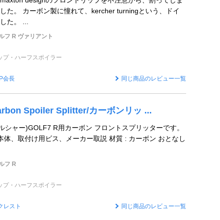
axton designのフロントリップを不注意から、割ってしま
。 カーボン製に憧れて、kercher turningという、ドイ
た。 ...
ルフ R ヴァリアント
ップ・ハーフスポイラー
SP会長
同じ商品のレビュー一覧
bon Spoiler Splitter/カーボンリッ ...
r(ケルシャー)GOLF7 R用カーボン フロントスプリッターです。
 : 本体、取付け用ビス、メーカー取説 材質 : カーボン おとなし
ルフ R
ップ・ハーフスポイラー
クレスト
同じ商品のレビュー一覧