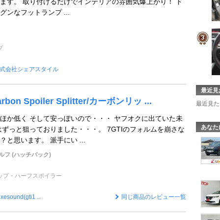
ます。 取り付けるだけでインテリアの雰囲気爆上がり！ ド
ンなフットランプ ...
プ
式会社シェアスタイル
最近見
bon Spoiler Splitter/カーボンリッ ...
最近見た
ほか低く そして安っぽいので・・・ ヤフオクに出ていた未
あなた
はずっと狙っておりました・・・。 7GTIのフォルムを崩さな
と思います。 派手にい ...
フ (ハッチバック)
ップ・ハーフスポイラー
xesound(gti1 ...
同じ商品のレビュー一覧