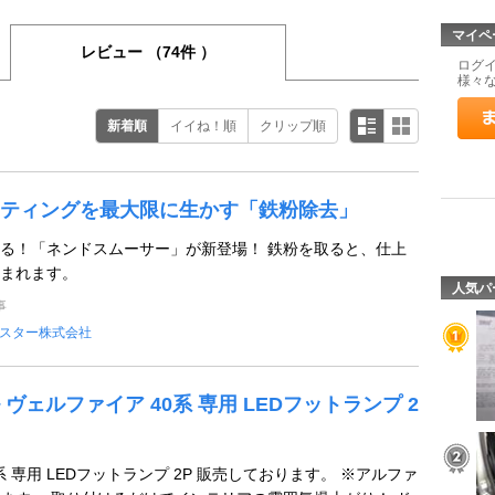
マイペ
レビュー
（74件 ）
ログ
様々
新着順
イイね！順
クリップ順
ティングを最大限に生かす「鉄粉除去」
る！「ネンドスムーサー」が新登場！ 鉄粉を取ると、仕上
まれます。
人気パ
事
スター株式会社
ヴェルファイア 40系 専用 LEDフットランプ 2
系 専用 LEDフットランプ 2P 販売しております。 ※アルファ