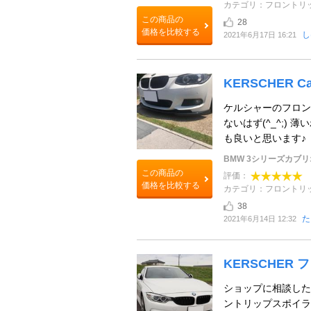
カテゴリ：フロントリ
この商品の
28
価格を比較する
し
2021年6月17日 16:21
KERSCHER Car
ケルシャーのフロン
ないはず(^_^;)
も良いと思います♪
BMW 3シリーズカブ
この商品の
評価：
価格を比較する
カテゴリ：フロントリ
38
た
2021年6月14日 12:32
KERSCHER
ショップに相談した
ントリップスポイラ