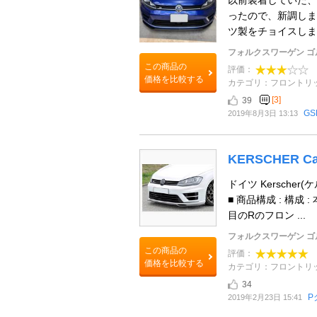
以前装着していた、m
ったので、新調しました
ツ製をチョイスしまし
フォルクスワーゲン ゴ
この商品の
評価：
価格を比較する
カテゴリ：フロントリ
[3]
39
G
2019年8月3日 13:13
KERSCHER Car
ドイツ Kersche
■ 商品構成 : 構成
目のRのフロン ...
フォルクスワーゲン ゴ
この商品の
評価：
価格を比較する
カテゴリ：フロントリ
34
P
2019年2月23日 15:41