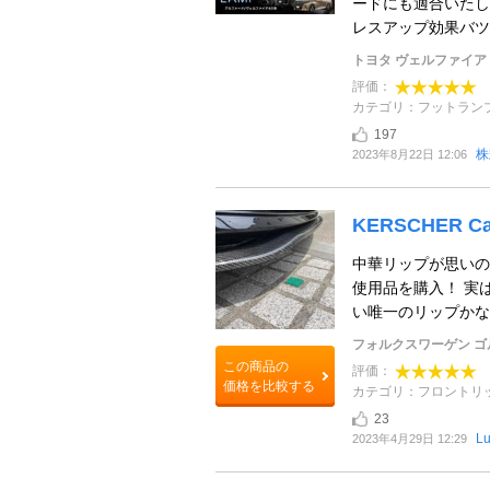
ードにも適合いたし
レスアップ効果バツグ
トヨタ ヴェルファイア
評価：
カテゴリ：フットラン
197
株
2023年8月22日 12:06
KERSCHER Car
中華リップが思いの
使用品を購入！ 実
い唯一のリップかな？
フォルクスワーゲン ゴル
この商品の
評価：
価格を比較する
カテゴリ：フロントリ
23
Lu
2023年4月29日 12:29