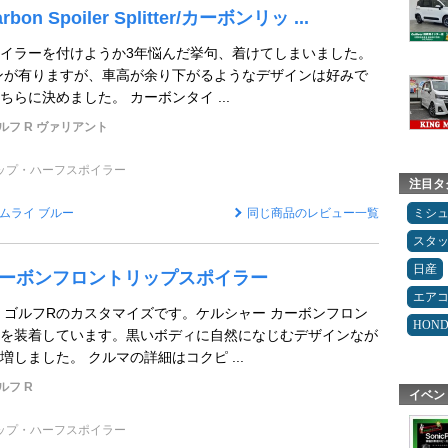
bon Spoiler Splitter/カーボンリッ ...
イラーを付けようか3年悩んだ挙句、着けてしまいました。
ンが有りますが、車高が余り下がるようなデザインは好みで
らに決めました。 カーボンタイ ...
ルフ R ヴァリアント
ップ・ハーフスポイラー
注目タ
ムライ ブルー
同じ商品のレビュー一覧
ミシ
スタ
日産
R カーボンフロントリップスポイラー
エア
 ゴルフRのカスタマイズです。ケルシャー カーボンフロン
HON
を装着しています。黒いボディに自然になじむデザインなが
しました。 クルマの詳細はコクピ ...
ルフ R
イベン
ップ・ハーフスポイラー