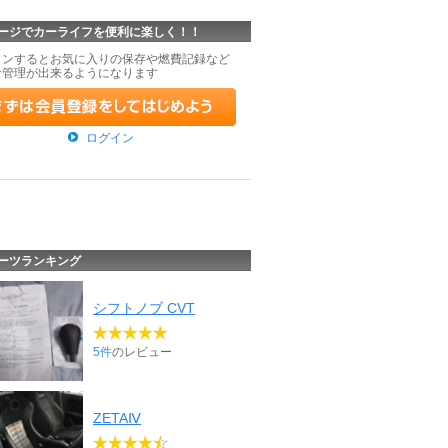
ージでカーライフを便利に楽しく！！
インするとお気に入りの保存や燃費記録など
な管理が出来るようになります
ログイン
ーツランキング
シフトノブ CVT
5件
のレビュー
ZETAⅣ