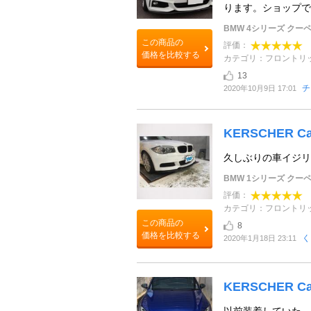
ります。ショップでの
BMW 4シリーズ クー
この商品の
評価：
価格を比較する
カテゴリ：フロントリ
13
チ
2020年10月9日 17:01
KERSCHER Car
久しぶりの車イジリ
BMW 1シリーズ クー
評価：
カテゴリ：フロントリ
この商品の
8
価格を比較する
く
2020年1月18日 23:11
KERSCHER Car