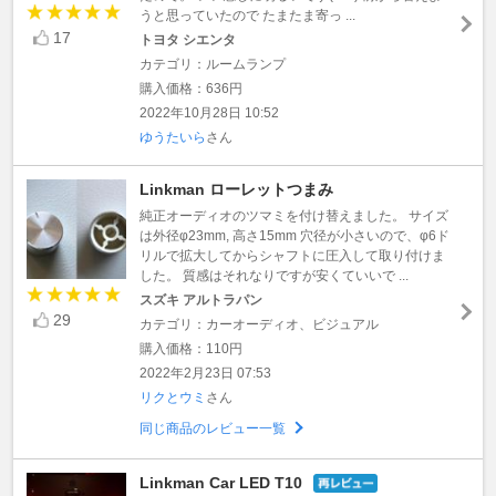
うと思っていたので たまたま寄っ ...
17
トヨタ シエンタ
カテゴリ：ルームランプ
購入価格：636円
2022年10月28日 10:52
ゆうたいら
さん
Linkman ローレットつまみ
純正オーディオのツマミを付け替えました。 サイズ
は外径φ23mm, 高さ15mm 穴径が小さいので、φ6ド
リルで拡大してからシャフトに圧入して取り付けま
した。 質感はそれなりですが安くていいで ...
スズキ アルトラパン
29
カテゴリ：カーオーディオ、ビジュアル
購入価格：110円
2022年2月23日 07:53
リクとウミ
さん
同じ商品のレビュー一覧
Linkman Car LED T10