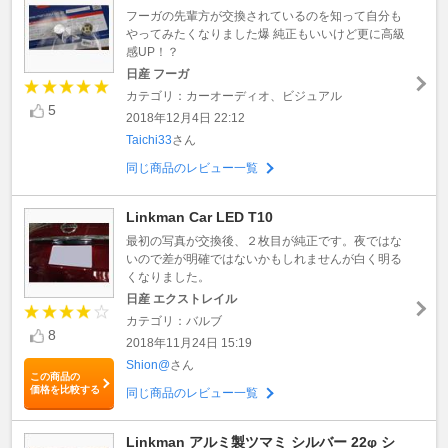
フーガの先輩方が交換されているのを知って自分も
やってみたくなりました爆 純正もいいけど更に高級
感UP！？
日産 フーガ
カテゴリ：カーオーディオ、ビジュアル
5
2018年12月4日 22:12
Taichi33
さん
同じ商品のレビュー一覧
Linkman Car LED T10
最初の写真が交換後、２枚目が純正です。夜ではな
いので差が明確ではないかもしれませんが白く明る
くなりました。
日産 エクストレイル
カテゴリ：バルブ
8
2018年11月24日 15:19
Shion@
さん
この商品の
価格を比較する
同じ商品のレビュー一覧
Linkman アルミ製ツマミ シルバー 22φ シ