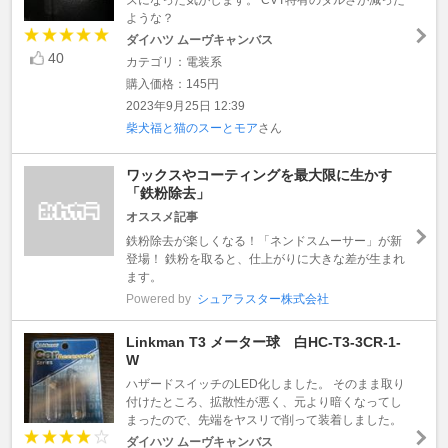
ような？
ダイハツ ムーヴキャンバス
40
カテゴリ：電装系
購入価格：145円
2023年9月25日 12:39
柴犬福と猫のスーとモア
さん
ワックスやコーティングを最大限に生かす
「鉄粉除去」
オススメ記事
鉄粉除去が楽しくなる！「ネンドスムーサー」が新
登場！ 鉄粉を取ると、仕上がりに大きな差が生まれ
ます。
Powered by
シュアラスター株式会社
Linkman T3 メーター球 白HC-T3-3CR-1-
W
ハザードスイッチのLED化しました。 そのまま取り
付けたところ、拡散性が悪く、元より暗くなってし
まったので、先端をヤスリで削って装着しました。
ダイハツ ムーヴキャンバス