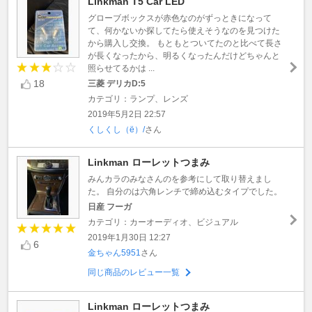
Linkman T5 Car LED
グローブボックスが赤色なのがずっときになって
て、何かないか探してたら使えそうなのを見つけた
から購入し交換。 もともとついてたのと比べて長さ
が長くなったから、明るくなったんだけどちゃんと
照らせてるかは ...
18
三菱 デリカD:5
カテゴリ：ランプ、レンズ
2019年5月2日 22:57
くしくし（ё）/
さん
Linkman ローレットつまみ
みんカラのみなさんのを参考にして取り替えまし
た。 自分のは六角レンチで締め込むタイプでした。
日産 フーガ
カテゴリ：カーオーディオ、ビジュアル
2019年1月30日 12:27
6
金ちゃん5951
さん
同じ商品のレビュー一覧
Linkman ローレットつまみ