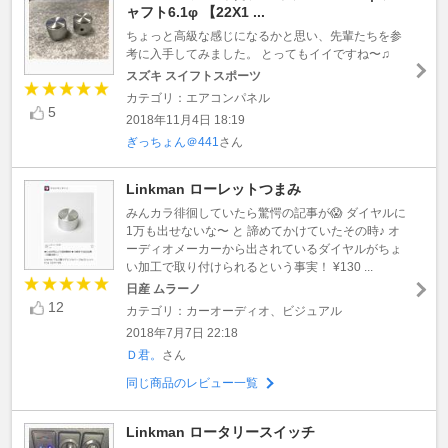
ャフト6.1φ 【22X1 ...
ちょっと高級な感じになるかと思い、先輩たちを参
考に入手してみました。 とってもイイですね〜♫
スズキ スイフトスポーツ
カテゴリ：エアコンパネル
5
2018年11月4日 18:19
ぎっちょん＠441
さん
Linkman ローレットつまみ
みんカラ徘徊していたら驚愕の記事が😱 ダイヤルに
1万も出せないな〜 と 諦めてかけていたその時♪ オ
ーディオメーカーから出されているダイヤルがちょ
い加工で取り付けられるという事実！ ¥130 ...
日産 ムラーノ
12
カテゴリ：カーオーディオ、ビジュアル
2018年7月7日 22:18
Ｄ君。
さん
同じ商品のレビュー一覧
Linkman ロータリースイッチ