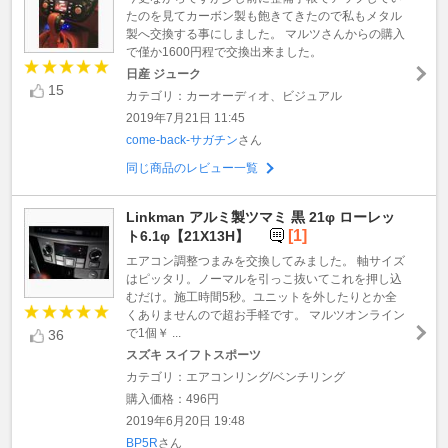
たのを見てカーボン製も飽きてきたので私もメタル
製へ交換する事にしました。 マルツさんからの購入
で僅か1600円程で交換出来ました。
日産 ジューク
15
カテゴリ：カーオーディオ、ビジュアル
2019年7月21日 11:45
come-back-サガチン
さん
同じ商品のレビュー一覧
Linkman アルミ製ツマミ 黒 21φ ローレッ
[1]
ト6.1φ【21X13H】
エアコン調整つまみを交換してみました。 軸サイズ
はピッタリ。ノーマルを引っこ抜いてこれを押し込
むだけ。施工時間5秒。ユニットを外したりとか全
くありませんので超お手軽です。 マルツオンライン
で1個￥ ...
36
スズキ スイフトスポーツ
カテゴリ：エアコンリング/ベンチリング
購入価格：496円
2019年6月20日 19:48
BP5R
さん