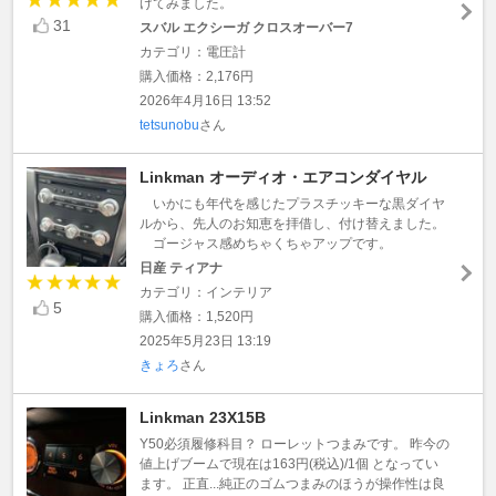
けてみました。
31
スバル エクシーガ クロスオーバー7
カテゴリ：電圧計
購入価格：2,176円
2026年4月16日 13:52
tetsunobu
さん
Linkman オーディオ・エアコンダイヤル
いかにも年代を感じたプラスチッキーな黒ダイヤ
ルから、先人のお知恵を拝借し、付け替えました。
ゴージャス感めちゃくちゃアップです。
日産 ティアナ
カテゴリ：インテリア
5
購入価格：1,520円
2025年5月23日 13:19
きょろ
さん
Linkman 23X15B
Y50必須履修科目？ ローレットつまみです。 昨今の
値上げブームで現在は163円(税込)/1個 となってい
ます。 正直...純正のゴムつまみのほうが操作性は良