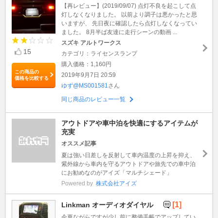
【再レビュー】(2019/09/07) 点灯不良を起こして点
灯しなくなりました。 以前より調子は悪かったと思
いますが、 先日夜に確認したら点灯しなくなってい
ました。 8月半ば友達に走行シーンの動画 ...
スズキ アルトワークス
15
カテゴリ：ライセンスランプ
購入価格：1,160円
この商品の
2019年9月7日 20:59
価格を比較する
ゆず@MS001581
さん
同じ商品のレビュー一覧
アウトドアや車中泊を快適にするアイテムが
充実
オススメ記事
夏は強い日差しを反射して車内温度の上昇を抑え、
紫外線から車内を守るアウトドアや旅先での車中泊
にお勧めなのがアイズ「マルチシェード」
Powered by
株式会社アイズ
[1]
Linkman オーディオダイヤル
今更ながらですが少し前に整備手帳でアップしてい