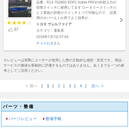
品番：R13-702B02 EDFC Active PROの外部入力の
切替スイッチに使用してます ロータリースイッチだ
と２系統の切替がスイッチ１つで可能なので、 設置
用のカバーも１か所でよく効率が ...
トヨタ ヴェルファイア
37
カテゴリ：電装系
2018年7月7日 07:04
チョイわる
さん
※レビューは実際にユーザーが使用した際の主観的な感想・意見です。 商品・
サービスの価値を客観的に評価するものではありません。あくまでも一つの参
考としてご活用ください。
<
前へ
｜
1
｜
2
｜
3
｜
4
｜
次へ
>
パーツ・整備
パーツレビュー
整備手帳