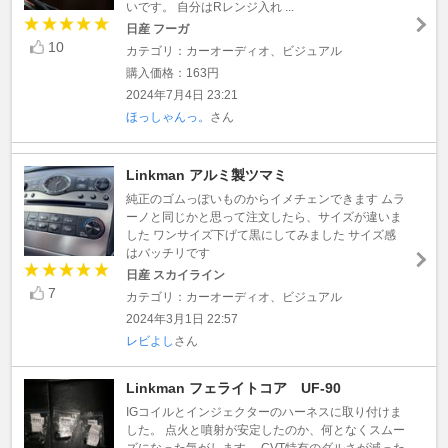
いです。 自分はRレンジ入れ ...
日産 フーガ
10
カテゴリ：カーオーディオ、ビジュアル
購入価格：163円
2024年7月4日 23:21
ほっしゃんっ。
さん
Linkman アルミ製ツマミ
純正のゴムっぽいものからイメチェンできます ムラ
ーノと同じかと思って注文したら、サイズが違いま
した ワンサイズ下げて黒にしてみました サイズ感
はバッチリです
日産 スカイライン
7
カテゴリ：カーオーディオ、ビジュアル
2024年3月1日 22:57
レビよし
さん
Linkman フェライトコア UF-90
IGコイルとインジェクターのハーネスに取り付けま
した。 点火と噴射が安定したのか、何となくスムー
ズになった気がします。 CVT特有のダルさが減った