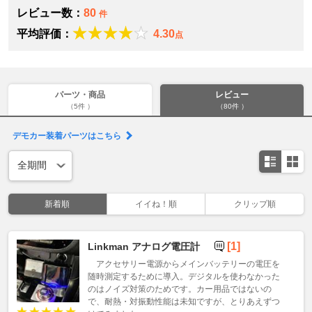
レビュー数：
80
件
平均評価：
4.30
点
パーツ・商品
レビュー
（5件 ）
（80件 ）
デモカー装着パーツはこちら
新着順
イイね！順
クリップ順
[1]
Linkman アナログ電圧計
アクセサリー電源からメインバッテリーの電圧を
随時測定するために導入。デジタルを使わなかった
のはノイズ対策のためです。カー用品ではないの
で、耐熱・対振動性能は未知ですが、とりあえずつ