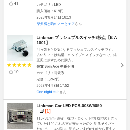
41
カテゴリ：LED
購入価格：619円
2023年8月14日 18:13
柴犬福と猫のスーとモア
さん
Linkman プッシュプルスイッチ3接点【E-A
1801】
引っ張るとONになるプッシュプルスイッチです。
古いリフトは結構このタイプのスイッチなので、純
正風に戻すために購入。
住友 Spin Ace 型番不明
10
カテゴリ：電装系
定価：1,262円
2023年4月8日 17:52
One night club
さん
Linkman Car LED PCB-008W5050
[1]
T10×31mm (通称 枕型・ロケット型) 枕型のも売っ
ていたけど これの方が安かったのと 明るそうだっ
たので。 いい感じに明るいです(^o^) 前から替えよ