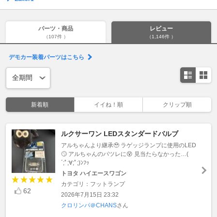
パーツ・商品
レビュー
（107件 ）
（1,146件 ）
デモカー装着パーツはこちら
新着順
イイね！順
クリップ順
ルクサーワン LEDスタンダードバルブ
アルちゃんより継承🥹 ラゲッジランプに使用のLED
🙄 アルちゃんのパツレに😵 見当たらなかった…(
´;ﾟ;∀;ﾟ;)ﾝﾌｯ
トヨタ ハイエースワゴン
カテゴリ：フットランプ
62
2026年7月15日 23:32
クロリンパ＠CHANS
さん