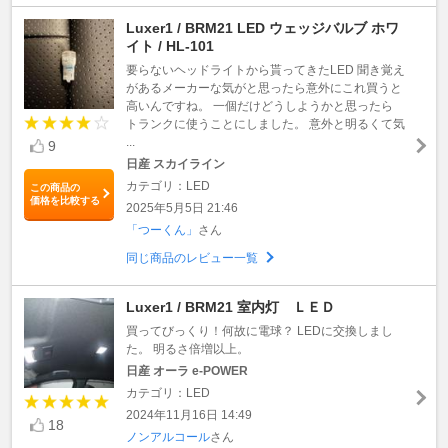
Luxer1 / BRM21 LED ウェッジバルブ ホワ
イト / HL-101
要らないヘッドライトから貰ってきたLED 聞き覚え
があるメーカーな気がと思ったら意外にこれ買うと
高いんですね。 一個だけどうしようかと思ったら
トランクに使うことにしました。 意外と明るくて気
...
9
日産 スカイライン
カテゴリ：LED
この商品の
価格を比較する
2025年5月5日 21:46
「つーくん」
さん
同じ商品のレビュー一覧
Luxer1 / BRM21 室内灯 ＬＥＤ
買ってびっくり！何故に電球？ LEDに交換しまし
た。 明るさ倍増以上。
日産 オーラ e-POWER
カテゴリ：LED
2024年11月16日 14:49
18
ノンアルコール
さん