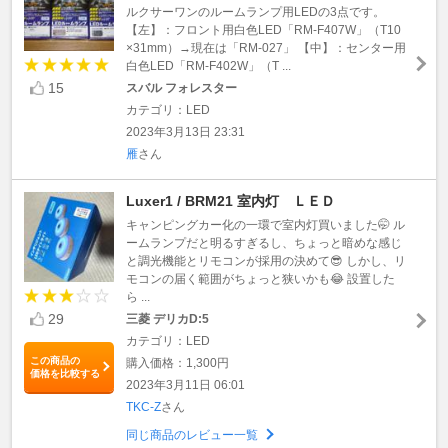
ルクサーワンのルームランプ用LEDの3点です。
【左】：フロント用白色LED「RM-F407W」（T10
×31mm）→現在は「RM-027」 【中】：センター用
白色LED「RM-F402W」（T ...
15
スバル フォレスター
カテゴリ：LED
2023年3月13日 23:31
雁
さん
Luxer1 / BRM21 室内灯 ＬＥＤ
キャンピングカー化の一環で室内灯買いました🤭 ル
ームランプだと明るすぎるし、ちょっと暗めな感じ
と調光機能とリモコンが採用の決めて😎 しかし、リ
モコンの届く範囲がちょっと狭いかも😂 設置した
ら ...
29
三菱 デリカD:5
カテゴリ：LED
この商品の
購入価格：1,300円
価格を比較する
2023年3月11日 06:01
TKC-Z
さん
同じ商品のレビュー一覧