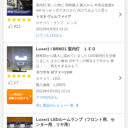
室内灯 買った時に 同時購入 購入から 年単位放置w
ww せっかく出てきたから 付けてみようと思う
トヨタ ヴェルファイア
カテゴリ：ランプ、レンズ
412
2023年6月9日 15:12
ひでごん123
さん
Luxer1 / BRM21 室内灯 ＬＥＤ
納車前から購入し温めていました LED室内灯を交換
しました まさに爆光 日中でこの明るさですから 夜
は・・・ 明るすぎるかも？
カワサキ ゼファー1100
カテゴリ：LED
17
購入価格：1,280円
2023年5月14日 12:11
この商品の
クマ4225
さん
価格を比較する
同じ商品のレビュー一覧
Luxer1 LEDルームランプ（フロント用、セ
ンター用、リヤ用）