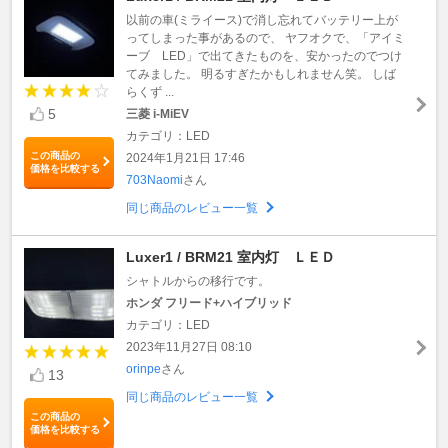
以前の車(ミライース)で消し忘れてバッテリー上が
ってしまった事があるので、 ヤフオクで、「アイミ
ーブ LED」で出てきたものを、安かったのでつけ
てみました。 明るすぎたかもしれません笑。 しば
らくず ...
5
三菱 i-MiEV
カテゴリ：LED
この商品の
2024年1月21日 17:46
価格を比較する
703Naomi
さん
同じ商品のレビュー一覧
Luxer1 / BRM21 室内灯 ＬＥＤ
シャトルからの移行です。
ホンダ フリード+ハイブリッド
カテゴリ：LED
2023年11月27日 08:10
orinpe
さん
13
同じ商品のレビュー一覧
この商品の
価格を比較する