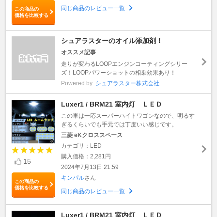
同じ商品のレビュー一覧
この商品の
価格を比較する
シュアラスターのオイル添加剤！
オススメ記事
走りが変わるLOOPエンジンコーティングシリー
ズ！LOOPパワーショットの相乗効果あり！
Powered by
シュアラスター株式会社
Luxer1 / BRM21 室内灯 ＬＥＤ
この車は一応スーパーハイトワゴンなので、明るす
ぎるくらいでも手元では丁度いい感じです。
三菱 eKクロススペース
カテゴリ：LED
購入価格：2,281円
15
2024年7月13日 21:59
キンパル
さん
この商品の
価格を比較する
同じ商品のレビュー一覧
Luxer1 / BRM21 室内灯 ＬＥＤ