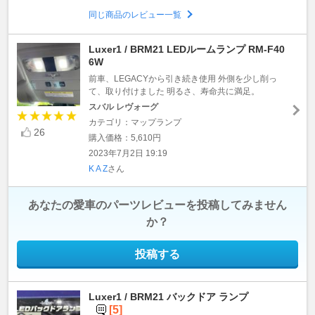
同じ商品のレビュー一覧
Luxer1 / BRM21 LEDルームランプ RM-F40
6W
前車、LEGACYから引き続き使用 外側を少し削っ
て、取り付けました 明るさ、寿命共に満足。
スバル レヴォーグ
カテゴリ：マップランプ
26
購入価格：5,610円
2023年7月2日 19:19
K A Z
さん
あなたの愛車のパーツレビューを投稿してみません
か？
投稿する
Luxer1 / BRM21 バックドア ランプ
[5]