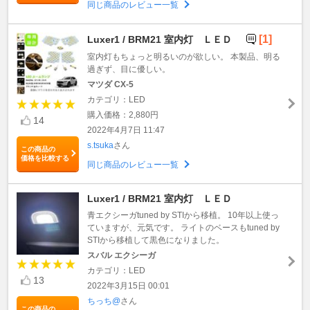
同じ商品のレビュー一覧
[1]
Luxer1 / BRM21 室内灯 ＬＥＤ
室内灯もちょっと明るいのが欲しい。 本製品、明る
過ぎず、目に優しい。
マツダ CX-5
カテゴリ：LED
購入価格：2,880円
14
2022年4月7日 11:47
s.tsuka
さん
この商品の
価格を比較する
同じ商品のレビュー一覧
Luxer1 / BRM21 室内灯 ＬＥＤ
青エクシーガtuned by STIから移植。 10年以上使っ
ていますが、元気です。 ライトのベースもtuned by
STIから移植して黒色になりました。
スバル エクシーガ
カテゴリ：LED
13
2022年3月15日 00:01
ちっち@
さん
この商品の