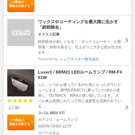
この商品の
価格を比較する
ワックスやコーティングを最大限に生かす
「鉄粉除去」
オススメ記事
鉄粉除去が楽しくなる！「ネンドスムーサー」が新
登場！ 鉄粉を取ると、仕上がりに大きな差が生まれ
ます。
Powered by
シュアラスター株式会社
Luxer1 / BRM21 LEDルームランプ / RM-F4
01W
ふと、いつから使っているのか気になったのでレビ
ューします。 BP型LEGACYに乗っていた頃から使
用し、OUTBACK、WRXと使い回しています。 ス
バル車は長期にわたって同じ成形型を流用されてい
る ...
30
スバル WRX STI
カテゴリ：ルームランプ
この商品の
価格を比較する
2023年7月8日 12:37
スバール
さん