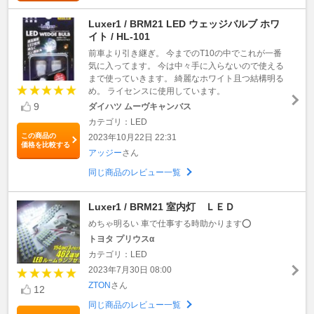
Luxer1 / BRM21 LED ウェッジバルブ ホワ
イト / HL-101
前車より引き継ぎ。 今までのT10の中でこれが一番
気に入ってます。 今は中々手に入らないので使える
まで使っていきます。 綺麗なホワイト且つ結構明る
め。 ライセンスに使用しています。
9
ダイハツ ムーヴキャンバス
カテゴリ：LED
この商品の
2023年10月22日 22:31
価格を比較する
アッジー
さん
同じ商品のレビュー一覧
Luxer1 / BRM21 室内灯 ＬＥＤ
めちゃ明るい 車で仕事する時助かります⭕️
トヨタ プリウスα
カテゴリ：LED
2023年7月30日 08:00
ZTON
さん
12
同じ商品のレビュー一覧