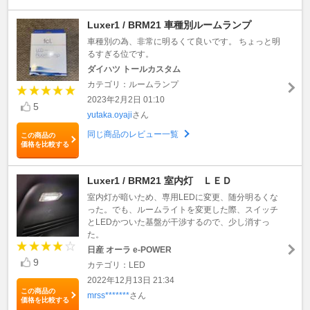
Luxer1 / BRM21 車種別ルームランプ
車種別の為、非常に明るくて良いです。 ちょっと明
るすぎる位です。
ダイハツ トールカスタム
カテゴリ：ルームランプ
2023年2月2日 01:10
5
yutaka.oyaji
さん
同じ商品のレビュー一覧
この商品の
価格を比較する
Luxer1 / BRM21 室内灯 ＬＥＤ
室内灯が暗いため、専用LEDに変更、随分明るくな
った。でも、ルームライトを変更した際、スイッチ
とLEDかついた基盤が干渉するので、少し消すっ
た。
日産 オーラ e-POWER
9
カテゴリ：LED
2022年12月13日 21:34
この商品の
mrss*******
さん
価格を比較する