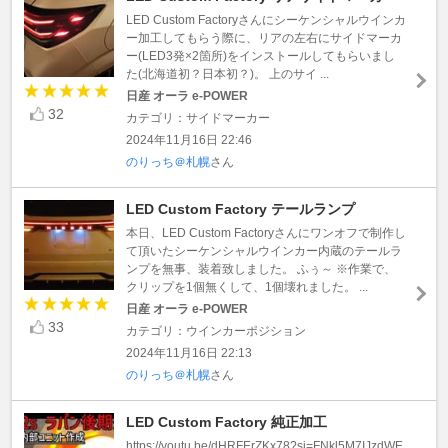
LED Custom Factoryさんにシーケンシャルウインカ
ー加工してもらう際に、リアの左右にサイドマーカ
ー(LED3発×2箇所)をインストールしてもらいまし
た(北海道初？日本初？)。 上のサイ ...
日産 オーラ e-POWER
32
カテゴリ：サイドマーカー
2024年11月16日 22:46
のりっち＠札幌
さん
LED Custom Factory テールランプ
本日、LED Custom Factoryさんにワンオフで制作し
て頂いたシーケンシャルウインカー内蔵のテールラ
ンプを無事、装着致しました。 ふぅ～ ※作業で、
クリップを1個無くして、1個壊れました。 ...
日産 オーラ e-POWER
33
カテゴリ：ウインカーポジション
2024年11月16日 22:13
のりっち＠札幌
さん
LED Custom Factory 純正加工
https://youtu.be/dHRFErZKx78?si=FNkl5M7IJzdWE