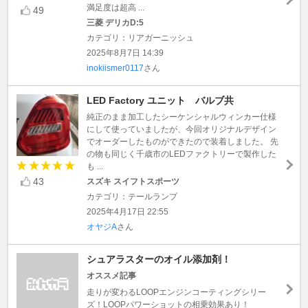
満足度は超高 ...
49
三菱 デリカD:5
カテゴリ：リアガーニッシュ
2025年8月7日 14:39
inokiismer0117
さん
LED Factory ユニット バルブ共
純正のまま加工したシーケンシャルウィンカー仕様
にして使っていましたが、今回オリジナルデザイン
でオーダーしたものができたので装着しました。 先
の物も同じく千歳市のLEDファクトリーで製作した
も ...
43
スズキ スイフトスポーツ
カテゴリ：テールランプ
2025年4月17日 22:55
オヤジA
さん
シュアラスターのオイル添加剤！
オススメ記事
走りが変わるLOOPエンジンコーティングシリー
ズ！LOOPパワーショットの相乗効果あり！