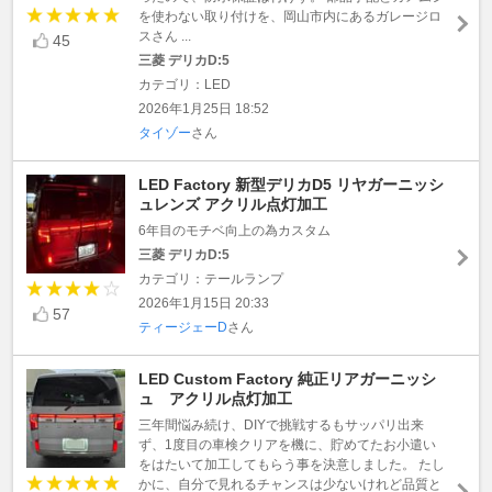
を使わない取り付けを、岡山市内にあるガレージロ
スさん ...
45
三菱 デリカD:5
カテゴリ：LED
2026年1月25日 18:52
タイゾー
さん
LED Factory 新型デリカD5 リヤガーニッシ
ュレンズ アクリル点灯加工
6年目のモチベ向上の為カスタム
三菱 デリカD:5
カテゴリ：テールランプ
2026年1月15日 20:33
57
ティージェーD
さん
LED Custom Factory 純正リアガーニッシ
ュ アクリル点灯加工
三年間悩み続け、DIYで挑戦するもサッパリ出来
ず、1度目の車検クリアを機に、貯めてたお小遣い
をはたいて加工してもらう事を決意しました。 たし
かに、自分で見れるチャンスは少ないけれど品質と