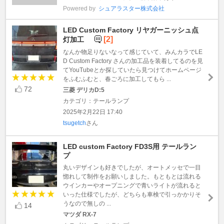
Powered by
シュアラスター株式会社
LED Custom Factory リヤガーニッシュ点
[2]
灯加工
なんか物足りないなって感じていて、みんカラでLE
D Custom Factory さんの加工品を装着してるのを見
てYouTubeとか探していたら見つけてホームページ
をふむふむと、春ごろに加工してもら ...
72
三菱 デリカD:5
カテゴリ：テールランプ
2025年2月22日 17:40
tsugetch
さん
LED custom Factory FD3S用 テールラン
プ
丸いデザインも好きでしたが、オートメッセで一目
惚れして制作をお願いしました。もともとは流れる
ウインカーやオープニングで青いライトが流れると
いった仕様でしたが、どちらも車検で引っかかりそ
うなので無しの ...
14
マツダ RX-7