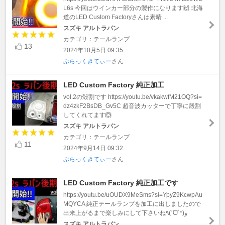
L6s 今回はウインカー部分の製作になります🙌 北海
道のLED Custom Factoryさんは素晴 ...
スズキ アルトラパン
カテゴリ：テールランプ
13
2024年10月5日 09:35
ぶらっくきてぃー
さん
LED Custom Factory 純正加工
vol.2の殻割です https://youtu.be/vkakwfM21OQ?si=
dz4zkF2BsDB_Gv5C 超音波カッターで丁寧に殻割
してくれてます🙆
スズキ アルトラパン
カテゴリ：テールランプ
11
2024年9月14日 09:32
ぶらっくきてぃー
さん
LED Custom Factory 純正加工です
https://youtu.be/uOUDX9MeSms?si=YpyZ9KcwpAu
MQYCA 純正テールランプを加工に出しましたので
出来上がるまで楽しみにして下さいね٩(ˊᗜˋ*)و
スズキ アルトラパン