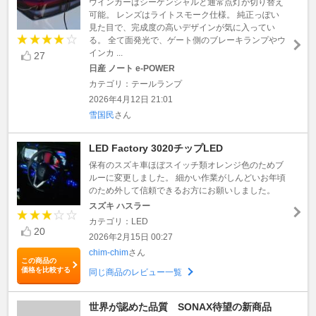
ウインカーはシーケンシャルと通常点灯が切り替え
可能。 レンズはライトスモーク仕様。 純正っぽい
見た目で、完成度の高いデザインが気に入ってい
る。 全て面発光で、ゲート側のブレーキランプやウ
インカ ...
27
日産 ノート e-POWER
カテゴリ：テールランプ
2026年4月12日 21:01
雪国民
さん
LED Factory 3020チップLED
保有のスズキ車ほぼスイッチ類オレンジ色のためブ
ルーに変更しました。 細かい作業がしんどいお年頃
のため外して信頼できるお方にお願いしました。
スズキ ハスラー
カテゴリ：LED
20
2026年2月15日 00:27
chim-chim
さん
この商品の
価格を比較する
同じ商品のレビュー一覧
世界が認めた品質 SONAX待望の新商品