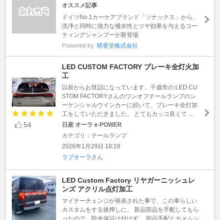
オススメ記事
ドイツNo.1カーケアブランド「ソナックス」から、
洗浄と同時に強力な撥水性とツヤ効果を与えるコー
ティングシャンプーが新登場
Powered by
晴香堂株式会社
LED CUSTOM FACTORY ブレーキ全灯火加
工
以前からお世話になっています、千歳市の LED CU
STOM FACTORYさんのワンオフテールランプのシ
ーケンシャルウインカーに続いて、ブレーキ全灯加
工をしていただきました。 とてもカッコ良くて ...
54
日産 オーラ e-POWER
カテゴリ：テールランプ
2026年1月29日 18:19
ラブオーラ
さん
LED Custom Factory リヤガーニッシュレ
ンズ アクリル点灯加工
マイナーチェンジが発表された事で、この車らしい
カスタムをする後押しに。 新品部品を手配してもら
ったので、防水保証は付けず。 部品手配とカメムシ