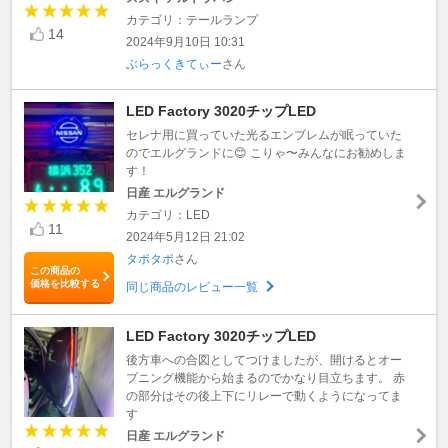
カテゴリ：テールランプ
14
2024年9月10日 10:31
ぶらっくきてぃー
さん
LED Factory 3020チップLED
セレナ用に買っていた光るエンブレムが眠っていた
のでエルグランドに😊 こりゃ〜みんなにお勧めしま
す！
日産 エルグランド
カテゴリ：LED
11
2024年5月12日 21:02
タポタポ
さん
この商品の
価格を比較する
同じ商品のレビュー一覧
LED Factory 3020チップLED
後方車への合図としてつけましたが、開けるとオー
プニング機能から始まるのでかなり目立ちます。 赤
の部分はその後上下にリレーで動くようになってま
す
日産 エルグランド