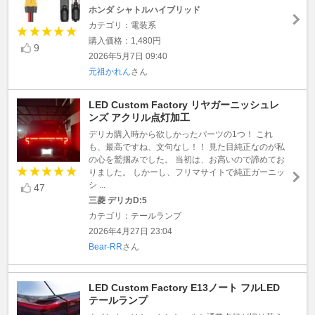
ホンダ シャトルハイブリッド
カテゴリ：電装系
購入価格：1,480円
9
2026年5月7日 09:40
元祖かれん
さん
LED Custom Factory リヤガーニッシュレ
ンズ アクリル点灯加工
デリカ購入時から欲しかったパーツの1つ！ これ
も、最高ですね、文句なし！！ 見た目純正なのが私
の心を鷲掴みでした。 当初は、お高いので諦めてお
りました。 しかーし、フリマサイトで純正ガーニッ
シ ...
47
三菱 デリカD:5
カテゴリ：テールランプ
2026年4月27日 23:04
Bear-RR
さん
LED Custom Factory E13ノート フルLED
テールランプ