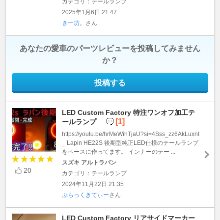
カテゴリ：テールランプ
2025年1月6日 21:47
きー坊。
さん
あなたの愛車のパーツレビューを投稿してみません
か？
投稿する
LED Custom Factory 特注ワンオフ加工テ
[1]
ールランプ
https://youtu.be/hrMeWihTjaU?si=4Sss_zz6AkLuxnI
_ Lapin HE22S 後期型純正LED仕様のテールランプ
をベースに作ってます。 インナーのテー ...
スズキ アルトラパン
20
カテゴリ：テールランプ
2024年11月22日 21:35
ぶらっくきてぃー
さん
LED Custom Factory リアサイドマーカー