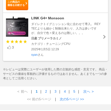
この商品の
価格を比較する
LINK G4+ Monsoon
ダイレクトイグニッション化に合わせて導入。 REY
TECよりも細かく制御出来たり、入力は多いです
が、自分で色々変えるのは難しい。。。
日産 プリメーラカミノ
カテゴリ：チューニングCPU
3
2025年1月5日 12:29
syan
さん
※レビューは実際にユーザーが使用した際の主観的な感想・意見です。 商品・
サービスの価値を客観的に評価するものではありません。あくまでも一つの参
考としてご活用ください。
<
前へ
｜
1
｜
2
｜
3
｜
4
｜
5
｜
次へ
>
<< 前の5ページ
｜
次の5ページ >>