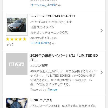
けーちゃん_LEVIN
さん
link Link ECU G4X R34 GTT
パワーFCからの交換になります
日産 スカイライン
カテゴリ：チューニングCPU
2026年3月5日 17:03
HCR34-Rediz
さん
2
2026年の最新サイバーナビは「LIMITED ED
ITI ...
オススメ記事
40周年を迎えたカロッツェリアを象徴するサイバー
ナビより、「LIMITED EDITION」が4000台の限定
で発売された。サイズは9V型ラージのほか、8V
型、7V型もラインアップする。
Powered by
Pioneer
LINK エアクリ
HKSのタービンはS14、S15用で出口が変わり前の