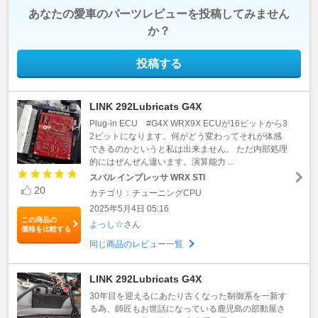
あなたの愛車のパーツレビューを投稿してみません
か？
投稿する
LINK 292Lubricats G4X
Plug-in ECU #G4X WRX9X ECUが16ビットから3
2ビットになります。何がどう変わってそれが体感
できるのかというと私は出来ません。 ただ内部処理
的にはぜんぜん違います。演算能力 ...
スバル インプレッサ WRX STI
20
カテゴリ：チューニングCPU
2025年5月4日 05:16
この商品の
よっし☆
さん
価格を比較する
同じ商品のレビュー一覧
LINK 292Lubricats G4X
30年目を迎えるにあたり古くなった制御系を一新す
る為、師匠もお世話になっている鹿児島の部動屋さ