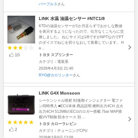
パープル３
さん
LINK 水温 油温センサー #NTC1/8
KTDの油温センサーが1か月足らずでおかしな数値
を表示するようになったので、仕方なくこちらに交
換しました。 ねじサイズは1/8ですがNPTなのでPT
のダイスでねじを切りなおして装着しています。 H
a ...
10
トヨタ スプリンター
カテゴリ：電装系
2026年4月3日 21:40
RYO@カロリンター
さん
LINK G4X Monsoon
シーケンシャル噴射 92後期インジェクター 電ファ
ン同時導入 ■ECU本体 商品説明 燃料出力4CH 点火
出力4CH 512MBのECUのロガー搭載 7bar MAP搭
載VVT制御 防水ケース 別 ...
トヨタ カローラレビン
2
カテゴリ：チューニングCPU
2026年3月6日 13:08