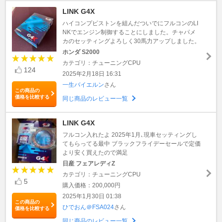
LINK G4X
ハイコンプピストンを組んだついでにフルコンのLI
NKでエンジン制御することにしました。チャパメ
カのセッティングよろしく30馬力アップしました。
ホンダ S2000
カテゴリ：チューニングCPU
124
2025年2月18日 16:31
一生バイエルン
さん
この商品の
価格を比較する
同じ商品のレビュー一覧
LINK G4X
フルコン入れたよ 2025年1月､現車セッティングし
てもらってる最中 ブラックフライデーセールで定価
より安く買えたので満足
日産 フェアレディZ
カテゴリ：チューニングCPU
5
購入価格：200,000円
2025年1月30日 01:38
この商品の
ひでおん＠FSA024
さん
価格を比較する
同じ商品のレビュー一覧