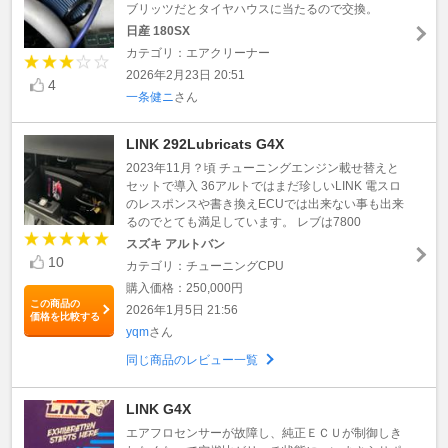
ブリッツだとタイヤハウスに当たるので交換。
日産 180SX
カテゴリ：エアクリーナー
2026年2月23日 20:51
4
一条健ニ
さん
LINK 292Lubricats G4X
2023年11月？頃 チューニングエンジン載せ替えと
セットで導入 36アルトではまだ珍しいLINK 電スロ
のレスポンスや書き換えECUでは出来ない事も出来
るのでとても満足しています。 レブは7800
スズキ アルトバン
10
カテゴリ：チューニングCPU
購入価格：250,000円
この商品の
2026年1月5日 21:56
価格を比較する
yqm
さん
同じ商品のレビュー一覧
LINK G4X
エアフロセンサーが故障し、純正ＥＣＵが制御しき