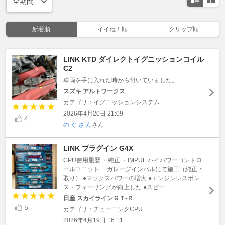
新着順
イイね！順
クリップ順
LINK KTD ダイレクトイグニッションコイル
C2
車両を手に入れた時から付いていました。
スズキ アルトワークス
カテゴリ：イグニッションシステム
2026年4月20日 21:09
4
の ぐ さ ん
さん
LINK プラグイン G4X
CPU使用履歴 ・純正 ・IMPUL ハイパワーコントロ
ールユニット ガレージインパルにて施工（純正下
取り） ●マックスパワーの増大 ●エンジンレスポン
ス・フィーリングが向上した ●スピー ...
日産 スカイラインＧＴ‐Ｒ
5
カテゴリ：チューニングCPU
2026年4月19日 16:11