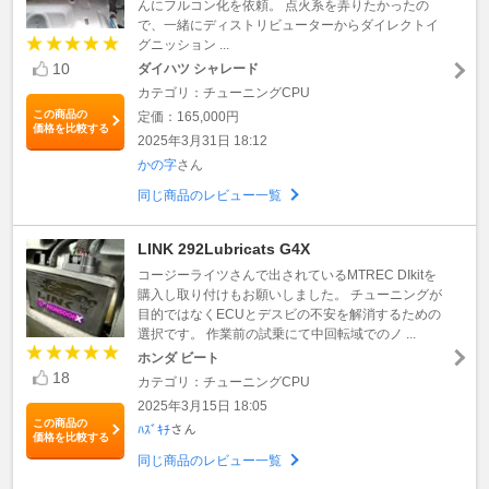
んにフルコン化を依頼。 点火系を弄りたかったの
で、一緒にディストリビューターからダイレクトイ
グニッション ...
10
ダイハツ シャレード
カテゴリ：チューニングCPU
この商品の
定価：165,000円
価格を比較する
2025年3月31日 18:12
かの字
さん
同じ商品のレビュー一覧
LINK 292Lubricats G4X
コージーライツさんで出されているMTREC DIkitを
購入し取り付けもお願いしました。 チューニングが
目的ではなくECUとデスビの不安を解消するための
選択です。 作業前の試乗にて中回転域でのノ ...
ホンダ ビート
18
カテゴリ：チューニングCPU
2025年3月15日 18:05
この商品の
ﾊｽﾞｷﾁ
さん
価格を比較する
同じ商品のレビュー一覧