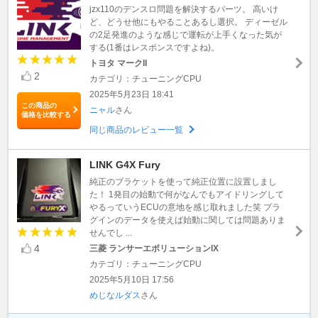
jzx110のデンスロ問題を解決するパーツ。 高いけ
ど、どうせ他にもやることあるし選択。 ディーゼル
の2足発進のような感じで運転が上手くなった気が
する(1番はレスポンスですよね)。
トヨタ マークII
2
カテゴリ：チューニングCPU
2025年5月23日 18:41
この商品の
ニャル
さん
価格を比較する
同じ商品のレビュー一覧
LINK G4X Fury
純正のブラケットを使って純正位置に設置しまし
た！ 1発目の始動で何がなんでもアイドリングして
やるっていうECUの意地を感じ取れました笑 プラ
グインのデータを使えば始動に関しては問題ありま
せんでし ...
4
三菱 ランサーエボリューションIX
カテゴリ：チューニングCPU
2025年5月10日 17:56
めじなルダス
さん