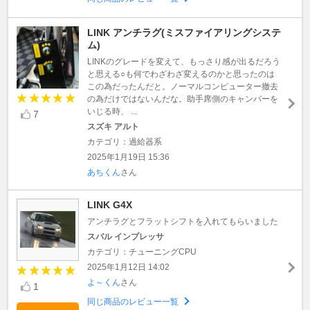
LINK アンチラグ(ミスファイアリングシステ
ム)
LINKのグレードを変えて、もっさり感が出るだろう
と思える○も何でわざわざ変えるのかと思ったのは
この為だったんだと。ノーマルコンピューター撤去
の為だけではないんだな。助手席側のキャンバーを
いじる時、 ...
7
スズキ アルト
カテゴリ：過給器系
2025年1月19日 15:36
あちくん
さん
LINK G4X
アンチラグとフラットシフトを入れてもらいました
スバル インプレッサ
カテゴリ：チューニングCPU
2025年1月12日 14:02
よ～くん
さん
1
同じ商品のレビュー一覧