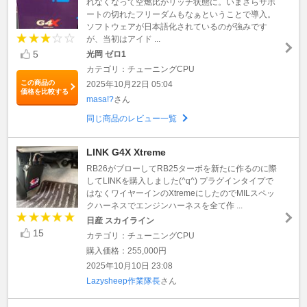
れなくなって空燃比がリッチ状態に。いまさらサポ
ートの切れたフリーダムもなぁということで導入。
ソフトウェアが日本語化されているのが強みです
が、当初はアイド ...
5
光岡 ゼロ1
カテゴリ：チューニングCPU
この商品の
2025年10月22日 05:04
価格を比較する
masa!?
さん
同じ商品のレビュー一覧
LINK G4X Xtreme
RB26がブローしてRB25ターボを新たに作るのに際
してLINKを購入しました(^q^) プラグインタイプで
はなくワイヤーインのXtremeにしたのでMILスペッ
クハーネスでエンジンハーネスを全て作 ...
日産 スカイライン
15
カテゴリ：チューニングCPU
購入価格：255,000円
2025年10月10日 23:08
Lazysheep作業隊長
さん