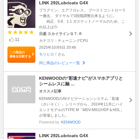
LINK 292Lubricats G4X
プラグイン。エアフロレス。 ブーストコントローラ
ー撤去。 ダイヤルで3段階調整出来るように。
純正、0.8、1.1 ガスケットノーマルのため、こ
れ以上は💦
日産 スカイラインＧＴ‐Ｒ
11
カテゴリ：チューニングCPU
2025年10月6日 20:48
この商品の
モリヒロ！
さん
価格を比較する
同じ商品のレビュー一覧
KENWOODの“彩速ナビ”がスマホアプリと
シームレスに融 ...
オススメ記事
KENWOODのAVナビゲーションシステム「彩速
（さいそく）」シリーズから、2024年11月にハイ
エンドモデルのTYPE M「MDV-M911HDF＆HDL」
が登場しました。
Powered by
KENWOOD
LINK 292Lubricats G4X