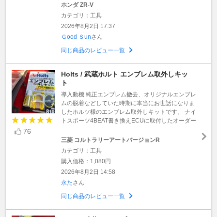
ホンダ ZR-V
カテゴリ：工具
2026年8月2日 17:37
Ｇood Ｓun
さん
同じ商品のレビュー一覧
Holts / 武蔵ホルト エンブレム取外しキッ
ト
導入動機 純正エンブレム撤去、オリジナルエンブレ
ムの脱着などしていた時期に本当にお世話になりま
したホルツ様のエンブレム取外しキットです。 ナイ
トスポーツ4BEAT書き換えECUに取付したオーダー
...
76
三菱 コルトラリーアートバージョンR
カテゴリ：工具
購入価格：1,080円
2026年8月2日 14:58
永た
さん
同じ商品のレビュー一覧