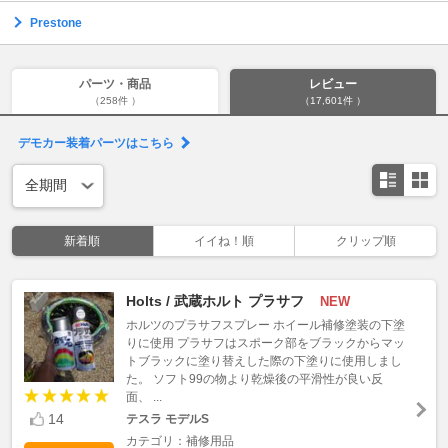
Prestone
パーツ・商品
レビュー
（258件 ）
（17,601件 ）
デモカー装着パーツはこちら
新着順
イイね！順
クリップ順
Holts / 武蔵ホルト プラサフ
NEW
ホルツのプラサフスプレー ホイール補修塗装の下塗
りに使用 プラサフはスポーク部をブラックからマッ
トブラックに塗り替えした際の下塗りに使用しまし
た。 ソフト99の物より乾燥後の平滑性が良い反
面、 ...
14
テスラ モデルS
カテゴリ：補修用品