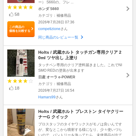
ー） S660の、フレ ...
ホンダ S660
58
カテゴリ：補修用品
2026年7月28日 07:36
この商品の
competizione
さん
価格を比較する
同じ商品のレビュー一覧
Holts / 武蔵ホルト タッチガン専用クリア 2
0ml ツヤ出し 上塗り
タッチペン専用のクリア塗料届きました。これでNI
SMO REDの塗装が出来ます
日産 オーラ e-POWER
カテゴリ：補修用品
18
2026年7月27日 16:54
Hamars99
さん
Holts / 武蔵ホルト プレストン タイヤクリー
ナーG クイック
プロスタッフのタイヤワックスがモノは良いんです
が、変なとこから噴射する様になり、少々使いづら
いので、パントリーを漁ってたら、未使用品が出て