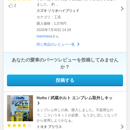
ました。 釣 ...
2
スズキ ソリオハイブリッド
カテゴリ：工具
購入価格：1,078円
2026年7月30日 14:28
marimasa
さん
同じ商品のレビュー一覧
あなたの愛車のパーツレビューを投稿してみません
か？
投稿する
Holts / 武蔵ホルト エンブレム取外しキッ
ト
エンブレム外しの為、購入しました。不器用なの
で、こういうキットが必要。 もう少し涼しくなって
から使用しようかなぁ。
トヨタ プリウス