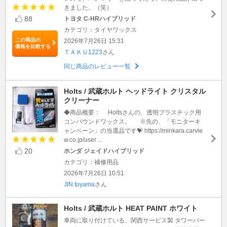
きました。（笑）
88
トヨタ C-HRハイブリッド
カテゴリ：タイヤワックス
この商品の
2026年7月26日 15:31
価格を比較する
ＴＡＫＵ1223
さん
同じ商品のレビュー一覧
Holts / 武蔵ホルト ヘッドライト クリスタル
クリーナー
◆商品概要： Holtsさんの、透明プラスチック用
コンパウンドワックス。 ※先の、「モニターキ
ャンペーン」の当選品です💝 https://minkara.carvie
w.co.jp/user ...
20
ホンダ ジェイドハイブリッド
カテゴリ：補修用品
2026年7月26日 10:51
JIN.toyama
さん
Holts / 武蔵ホルト HEAT PAINT ホワイト
車両に取り付けている、関西サービス製 タワーバー