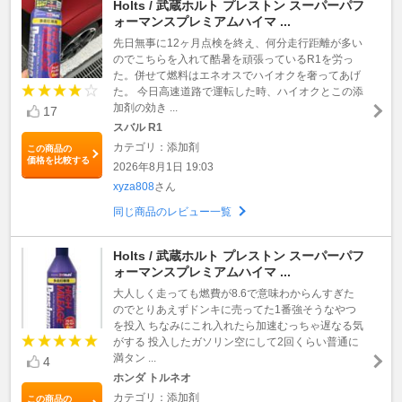
Holts / 武蔵ホルト プレストン スーパーパフ
ォーマンスプレミアムハイマ ...
先日無事に12ヶ月点検を終え、何分走行距離が多い
のでこちらを入れて酷暑を頑張っているR1を労っ
た。併せて燃料はエネオスでハイオクを奢ってあげ
た。 今日高速道路で運転した時、ハイオクとこの添
加剤の効き ...
17
スバル R1
カテゴリ：添加剤
この商品の
価格を比較する
2026年8月1日 19:03
xyza808
さん
同じ商品のレビュー一覧
Holts / 武蔵ホルト プレストン スーパーパフ
ォーマンスプレミアムハイマ ...
大人しく走っても燃費が8.6で意味わからんすぎた
のでとりあえずドンキに売ってた1番強そうなやつ
を投入 ちなみにこれ入れたら加速むっちゃ遅なる気
がする 投入したガソリン空にして2回くらい普通に
満タン ...
4
ホンダ トルネオ
カテゴリ：添加剤
この商品の