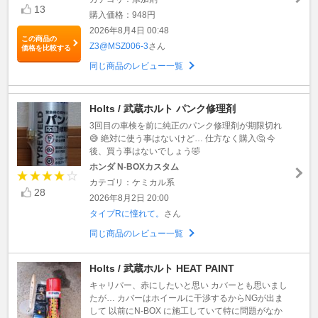
13
購入価格：948円
2026年8月4日 00:48
この商品の
Z3@MSZ006-3
さん
価格を比較する
同じ商品のレビュー一覧
Holts / 武蔵ホルト パンク修理剤
3回目の車検を前に純正のパンク修理剤が期限切れ
😅 絶対に使う事はないけど… 仕方なく購入🤔 今
後、買う事はないでしょう🤣
ホンダ N-BOXカスタム
カテゴリ：ケミカル系
28
2026年8月2日 20:00
タイプRに憧れて。
さん
同じ商品のレビュー一覧
Holts / 武蔵ホルト HEAT PAINT
キャリパー、赤にしたいと思い カバーとも思いまし
たが… カバーはホイールに干渉するからNGが出ま
して 以前にN-BOX に施工していて特に問題がなか