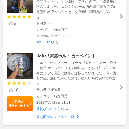
のブラケットが所々発錆してきた ので、再塗装用に
購入しました。 エンジンルーム内の部品塗るので耐
熱塗料が 良かったのと、先代86で同製品のブルー
を ...
5
トヨタ 86
カテゴリ：補修用品
2026年7月26日 00:22
syou6323
さん
Holts / 武蔵ホルト カーペイント
ホルツの缶スプレー ホイール塗装のクリアー上塗り
に使用 ホルツの中でも2種類あるうちの安い方（時
期によって現在は価格が逆転していました） 高い方
との差は感じなかったので、欲しい時に安い方を選
ん ...
16
テスラ モデルS
カテゴリ：補修用品
この商品の
2026年7月25日 21:01
価格を比較する
使徒ぴっちゃん♪
さん
同じ商品のレビュー一覧