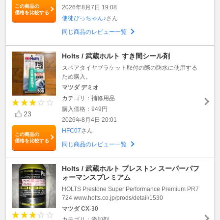
この商品の
2026年8月7日 19:08
価格を比較する
使徒ぴっちゃん♪
さん
同じ商品のレビュー一覧
Holts / 武蔵ホルト すき間シール剤
スペアタイヤブラケット取付の際の防水に使用する
ため購入。
マツダ デミオ
カテゴリ：補修用品
購入価格：949円
23
2026年8月4日 20:01
HFC07
さん
この商品の
価格を比較する
同じ商品のレビュー一覧
Holts / 武蔵ホルト プレストン スーパーパフ
ォーマンスプレミアム
HOLTS Prestone Super Performance Premium PR7
724 www.holts.co.jp/prods/detail/1530
マツダ CX-30
カテゴリ：添加剤