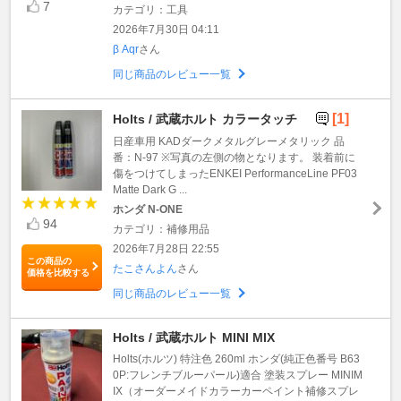
7
カテゴリ：工具
2026年7月30日 04:11
β Aqr
さん
同じ商品のレビュー一覧
[1]
Holts / 武蔵ホルト カラータッチ
日産車用 KADダークメタルグレーメタリック 品
番：N-97 ※写真の左側の物となります。 装着前に
傷をつけてしまったENKEI PerformanceLine PF03
Matte Dark G ...
ホンダ N-ONE
94
カテゴリ：補修用品
2026年7月28日 22:55
この商品の
たこさんよん
さん
価格を比較する
同じ商品のレビュー一覧
Holts / 武蔵ホルト MINI MIX
Holts(ホルツ) 特注色 260ml ホンダ(純正色番号 B63
0P:フレンチブルーパール)適合 塗装スプレー MINIM
IX（オーダーメイドカラーカーペイント補修スプレ