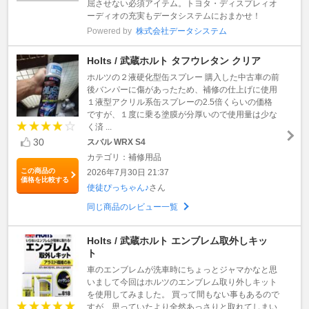
屈させない必須アイテム。トヨタ・ディスプレィオ
ーディオの充実もデータシステムにおまかせ！
Powered by
株式会社データシステム
Holts / 武蔵ホルト タフウレタン クリア
ホルツの２液硬化型缶スプレー 購入した中古車の前
後バンパーに傷があったため、補修の仕上げに使用
１液型アクリル系缶スプレーの2.5倍くらいの価格
ですが、１度に乗る塗膜が分厚いので使用量は少な
く済 ...
30
スバル WRX S4
カテゴリ：補修用品
この商品の
2026年7月30日 21:37
価格を比較する
使徒ぴっちゃん♪
さん
同じ商品のレビュー一覧
Holts / 武蔵ホルト エンブレム取外しキッ
ト
車のエンブレムが洗車時にちょっとジャマかなと思
いまして今回はホルツのエンブレム取り外しキット
を使用してみました。 買って間もない事もあるので
すが、思っていたより全然あっさりと取れてしまい