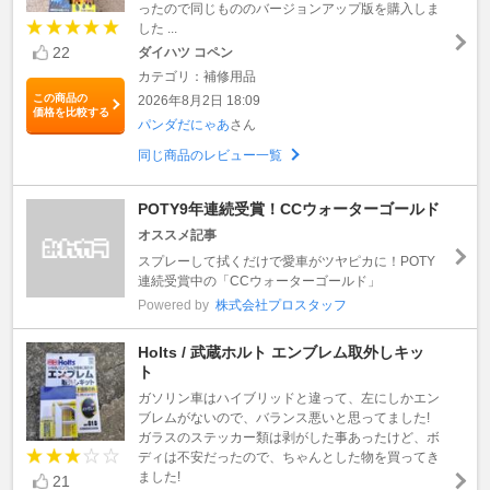
ったので同じもののバージョンアップ版を購入しま
した ...
22
ダイハツ コペン
カテゴリ：補修用品
この商品の
2026年8月2日 18:09
価格を比較する
パンダだにゃあ
さん
同じ商品のレビュー一覧
POTY9年連続受賞！CCウォーターゴールド
オススメ記事
スプレーして拭くだけで愛車がツヤピカに！POTY
連続受賞中の「CCウォーターゴールド」
Powered by
株式会社プロスタッフ
Holts / 武蔵ホルト エンブレム取外しキッ
ト
ガソリン車はハイブリッドと違って、左にしかエン
ブレムがないので、バランス悪いと思ってました!
ガラスのステッカー類は剥がした事あったけど、ボ
ディは不安だったので、ちゃんとした物を買ってき
ました!
21