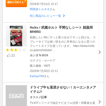
価格を比較する
2026年7月31日 15:17
阿部@トルネオ
さん
同じ商品のレビュー一覧
Holts / 武蔵ホルト 手間なしシート 脱脂用
MH993
脱脂したい時にサッと取り出せてサッと拭ける。 ス
プレータイプは使い切るのに年単位になると思うの
でシートタイプを使っています。 https://www.holts.
co.jp/prods/detail ...
21
ホンダ N-BOX
カテゴリ：カーケア
購入価格：98円
2026年7月30日 22:11
Kamuy789
さん
ドライブ中も退屈させない！カーエンタメア
イテム!!
オススメ記事
TV-KITシリーズで純正ナビをフル活用！同乗者を退