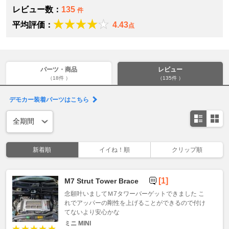
レビュー数：
135
件
平均評価：
4.43
点
パーツ・商品
レビュー
（18件 ）
（135件 ）
デモカー装着パーツはこちら
新着順
イイね！順
クリップ順
[1]
M7 Strut Tower Brace
念願叶いましてＭ7タワーバーゲットできました こ
れでアッパーの剛性を上げることができるので付け
てないより安心かな
ミニ MINI