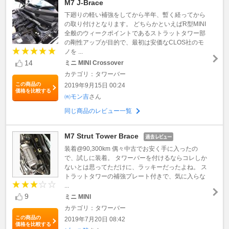
M7 J-Brace
下廻りの軽い補強をしてから半年、暫く経ってから
の取り付けとなります。 どちらかといえばR型MINI
全般のウィークポイントであるストラットタワー部
の剛性アップが目的で、最初は安価なCLOS社のモ
ノを ...
14
ミニ MINI Crossover
カテゴリ：タワーバー
この商品の
2019年9月15日 00:24
価格を比較する
㈲モン吉
さん
同じ商品のレビュー一覧
M7 Strut Tower Brace
装着@90,300km 偶々中古でお安く手に入ったの
で、試しに装着。 タワーバーを付けるならコレしか
ないとは思ってただけに、ラッキーだったよね。 ス
トラットタワーの補強プレート付きで、気に入らな
...
9
ミニ MINI
カテゴリ：タワーバー
この商品の
2019年7月20日 08:42
価格を比較する