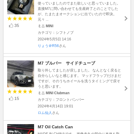
使っていましたのでまた欲しいと思っていました。
直接M7に問い合わせても生産終了とのことでした
が、たまたまオークションに出ていたので即決。
元々 ...
35
ミニ MINI
カテゴリ：シフトノブ
2024年5月5日 14:16
りょう＠R56
さん
M7 ブルバー サイドチューブ
取り外してましたが戻しました。 なんとなく戻ると
自分らしいなと感じます。 マッドフラップだけまだ
ですが、そのうちホイールを洗うタイミングで戻そ
うと思います。
ミニ MINI Clubman
15
カテゴリ：フロントバンパー
2024年4月14日 19:01
ロム仙人
さん
M7 Oil Catch Can
MADE IN CHINAです。 画像赤丸の部分に本体を取