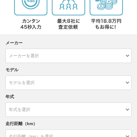
メーカー
モデル
年式
走行距離（km）