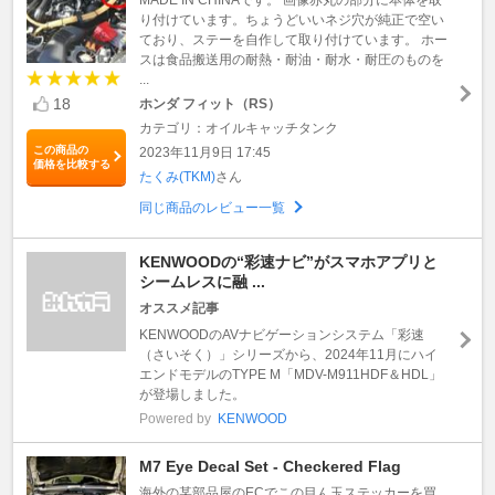
り付けています。ちょうどいいネジ穴が純正で空い
ており、ステーを自作して取り付けています。 ホー
スは食品搬送用の耐熱・耐油・耐水・耐圧のものを
...
18
ホンダ フィット（RS）
カテゴリ：オイルキャッチタンク
この商品の
2023年11月9日 17:45
価格を比較する
たくみ(TKM)
さん
同じ商品のレビュー一覧
KENWOODの“彩速ナビ”がスマホアプリと
シームレスに融 ...
オススメ記事
KENWOODのAVナビゲーションシステム「彩速
（さいそく）」シリーズから、2024年11月にハイ
エンドモデルのTYPE M「MDV-M911HDF＆HDL」
が登場しました。
Powered by
KENWOOD
M7 Eye Decal Set - Checkered Flag
海外の某部品屋のECでこの目ん玉ステッカーを買