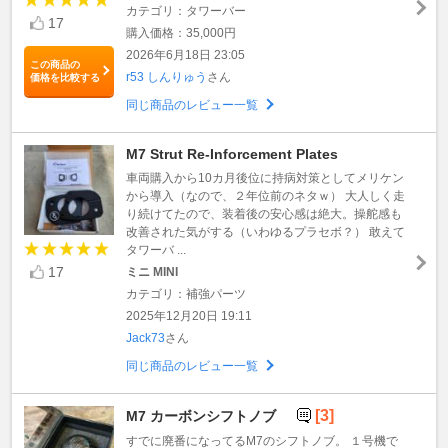
カテゴリ：タワーバー
17
購入価格：35,000円
2026年6月18日 23:05
この商品の
r53 しんりゅう
さん
価格を比較する
同じ商品のレビュー一覧
M7 Strut Re-Inforcement Plates
車両購入から10カ月後位に持病対策としてメリケン
から導入（なので、２年位前のネタｗ） 大人しく走
り続けてたので、装着後の安心感は絶大。操舵感も
改善された気がする（いわゆるプラセボ？） 敢えて
タワーバ ...
17
ミニ MINI
カテゴリ：補強パーツ
2025年12月20日 19:11
Jack73
さん
同じ商品のレビュー一覧
[3]
M7 カーボンシフトノブ
すでに廃番になってるM7のシフトノブ。 １号機で