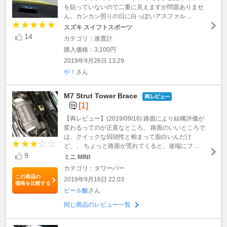
を貼っていないので二重に見えますが問題ありませ
ん。カンカン照りの日に白っぽいアスファル ...
スズキ スイフトスポーツ
14
カテゴリ：速度計
購入価格：3,100円
2019年9月26日 13:29
や！
さん
M7 Strut Tower Brace
[1]
【再レビュー】(2019/09/16) 路面により結構評価が
変わるってのが正直なところ。 路面のいいところで
は、クイックな回頭性と相まって面白いんだけ
ど、、 ちょっと路面が荒れてくると、途端にフ ...
9
ミニ MINI
カテゴリ：タワーバー
この商品の
2019年9月16日 22:03
価格を比較する
ビール酸
さん
同じ商品のレビュー一覧