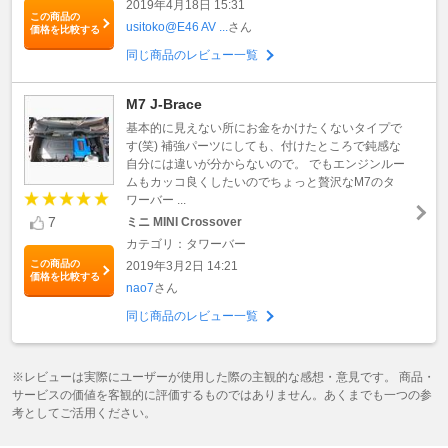
2019年4月18日 15:31
この商品の
usitoko@E46 AV ...
さん
価格を比較する
同じ商品のレビュー一覧
M7 J-Brace
基本的に見えない所にお金をかけたくないタイプで
す(笑) 補強パーツにしても、付けたところで鈍感な
自分には違いが分からないので。 でもエンジンルー
ムもカッコ良くしたいのでちょっと贅沢なM7のタ
ワーバー ...
7
ミニ MINI Crossover
カテゴリ：タワーバー
この商品の
2019年3月2日 14:21
価格を比較する
nao7
さん
同じ商品のレビュー一覧
※レビューは実際にユーザーが使用した際の主観的な感想・意見です。 商品・
サービスの価値を客観的に評価するものではありません。あくまでも一つの参
考としてご活用ください。