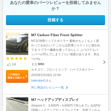
あなたの愛車のパーツレビューを投稿してみません
か？
投稿する
M7 Carbon Fiber Front Splitter
M7JCW用リップスポイラー 素材がちょくちょく変
わってるみたいで こちらは防弾ジャケットに使われ
てる ケブラー繊維を使ってるらしく ぶつけてもバ
ンパーが凹んでしまうぐらい強度があります。気を
つけね ...
14
ミニ MINI
カテゴリ：フロントリップ・ハーフスポイラー
この商品の
2020年5月28日 22:58
価格を比較する
hakcuky41
さん
同じ商品のレビュー一覧
M7 ヘッドアップディスプレイ
Amazonで、3,000円～4,000円で売られているGPS/
ODBヘッドアップディスプレイです。反射フィルム