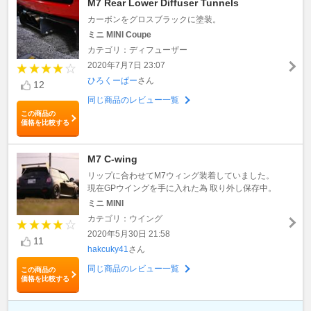
M7 Rear Lower Diffuser Tunnels
カーボンをグロスブラックに塗装。
ミニ MINI Coupe
カテゴリ：ディフューザー
2020年7月7日 23:07
ひろくーぱー
さん
12
同じ商品のレビュー一覧
この商品の
価格を比較する
M7 C-wing
リップに合わせてM7ウィング装着していました。
現在GPウイングを手に入れた為 取り外し保存中。
ミニ MINI
カテゴリ：ウイング
2020年5月30日 21:58
11
hakcuky41
さん
同じ商品のレビュー一覧
この商品の
価格を比較する