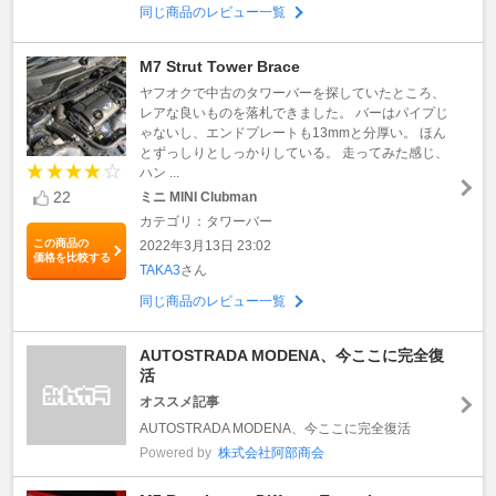
同じ商品のレビュー一覧
M7 Strut Tower Brace
ヤフオクで中古のタワーバーを探していたところ、
レアな良いものを落札できました。 バーはパイプじ
ゃないし、エンドプレートも13mmと分厚い。 ほん
とずっしりとしっかりしている。 走ってみた感じ、
ハン ...
22
ミニ MINI Clubman
カテゴリ：タワーバー
この商品の
2022年3月13日 23:02
価格を比較する
TAKA3
さん
同じ商品のレビュー一覧
AUTOSTRADA MODENA、今ここに完全復
活
オススメ記事
AUTOSTRADA MODENA、今ここに完全復活
Powered by
株式会社阿部商会