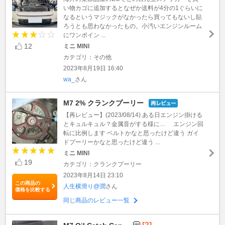
い物カゴに追加するとなぜか送料が4分の1ぐらいに
なるというマジックがなかったら買ってもないし貼
ろうとも思わなかったもの。小汚いエンジンルーム
にワンポイン ...
12
ミニ MINI
カテゴリ：その他
2023年8月19日 16:40
wa_
さん
M7 2% クランクプーリー
【再レビュー】(2023/08/14) ある日エンジン掛ける
とキュルキュル？金属音がする様に… エンジン回
転に比例します ベルトかなと思ったけど違う ガイ
ドプーリーかなと思ったけど違う ...
ミニ MINI
19
カテゴリ：クランクプーリー
2023年8月14日 23:10
この商品の
人生横滑り@潤
さん
価格を比較する
同じ商品のレビュー一覧