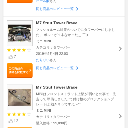
ビール酸
さん
同じ商品のレビュー一覧
M7 Strut Tower Brace
マッシュルーム対策のついでにタワーバーにしまし
た。 ボルトが１本なかった＿|￣|○
ミニ MINI
カテゴリ：タワーバー
2019年5月4日 22:03
7
たりりい
さん
同じ商品のレビュー一覧
この商品の
価格を比較する
M7 Strut Tower Brace
MINIはフロントストラット上部が 弱いとの事で、先
走って 準備しました^^; 付け根のプロテクションプ
レートは 効きそうですね〜^^;
ミニ MINI
カテゴリ：タワーバー
12
購入価格：55,890円