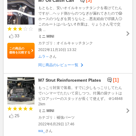
[3]
M7 Oil Catch Can
もともと、安いオイルキャッチタンクを着けてたん
ですが…ヘッド側からのつなぎが漏れてきたので😱
ホースのつなぎを買うならと…悪友経由で🤣購入🙄
このルートはバレない❗️ 作業は、りょうさん宅で交
換 ...
33
ミニ MINI
カテゴリ：オイルキャッチタンク
この商品の
2022年11月10日 13:32
価格を比較する
ムラ～
さん
同じ商品のレビュー一覧
[1]
M7 Strut Reinforcement Plates
もっこり対策で装着。すでに少しもっこりしてたん
でハンマーでたたいて戻しつつ。付属の袋ナットは
ピロアッパーのスタッドが長くて使えず。 ＠14848
2km
ミニ MINI
25
カテゴリ：補強パーツ
2022年6月29日 17:46
wa_
さん