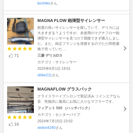
bochiko
さん
MAGNA FLOW 砲弾型サイレンサー
程度の良いサイレンサーを探していて、デリカには
大きすぎる？ようですが、未使用のマグナフロー砲
弾型サイレンサーを見つけて我慢できず購入しまし
た。また、純正フランジを溶接するのでただ同然価
格で売っていた ...
71
三菱 デリカD:5
カテゴリ：サイレンサー
2025年6月1日 19:01
strike211
さん
MAGNAFLOW グラスパック
クライスラーイプシロンで実証済み ツインエアなら
音、性能共に最高にお気に入りなマフラーです。
フィアット 500 （ハッチバック）
カテゴリ：センターパイプ
2024年7月15日 23:02
16
xedos4240
さん