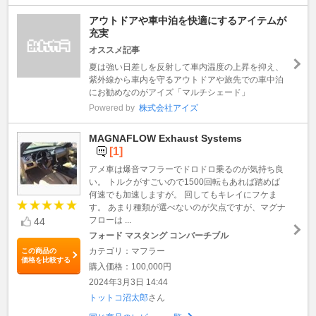
アウトドアや車中泊を快適にするアイテムが
充実
オススメ記事
夏は強い日差しを反射して車内温度の上昇を抑え、
紫外線から車内を守るアウトドアや旅先での車中泊
にお勧めなのがアイズ「マルチシェード」
Powered by
株式会社アイズ
MAGNAFLOW Exhaust Systems
[1]
アメ車は爆音マフラーでドロドロ乗るのが気持ち良
い。 トルクがすごいので1500回転もあれば踏めば
何速でも加速しますが。 回してもキレイにフケま
す。 あまり種類が選べないのが欠点ですが、マグナ
フローは ...
44
フォード マスタング コンバーチブル
カテゴリ：マフラー
この商品の
価格を比較する
購入価格：100,000円
2024年3月3日 14:44
トットコ沼太郎
さん