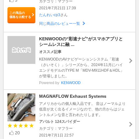
カテゴリ：マフラー
2021年7月21日 17:39
この商品の
たんれいcp3
さん
価格を比較する
同じ商品のレビュー一覧
KENWOODの“彩速ナビ”がスマホアプリと
シームレスに融 ...
オススメ記事
KENWOODのAVナビゲーションシステム「彩速
（さいそく）」シリーズから、2024年11月にハイ
エンドモデルのTYPE M「MDV-M911HDF＆HDL」
が登場しました。
Powered by
KENWOOD
MAGNAFLOW Exhaust Systems
アメリカからの個人輸入品です。 音はノーマルより
低音が太く出るイメージなので、他の方からはジェ
ントルメンな音と言われたりします。
アバルト 124スパイダー
カテゴリ：マフラー
20
2021年7月1日 22:57