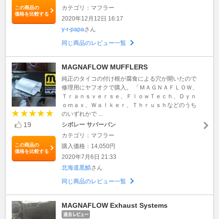
カテゴリ：マフラー
この商品の
価格を比較する
2020年12月12日 16:17
y-r-papa
さん
同じ商品のレビュー一覧
MAGNAFLOW MUFFLERS
純正のタイコの付け根が腐食による穴が開いたので
修理用にヤフオクで購入。 「ＭＡＧＮＡＦＬＯＷ、
Ｔｒａｎｓｖｅｒｓｅ、ＦｌｏｗＴｅｃｈ、Ｄｙｎ
ｏｍａｘ、Ｗａｌｋｅｒ、Ｔｈｒｕｓｈなどのうち
のいずれかで ...
19
シボレー サバーバン
カテゴリ：マフラー
この商品の
購入価格：14,050円
価格を比較する
2020年7月6日 21:33
北海道黒鯖
さん
同じ商品のレビュー一覧
MAGNAFLOW Exhaust Systems