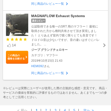
同じ商品のレビュー一覧
MAGNAFLOW Exhaust Systems
公認取得できる唯一のSRT 用のマフラー！ 最初に
取得された方から権利共有させて頂き実現しまし
た！ とりあえず室内で聴く限りとても良音です！
ドロドロ音は少ないですが、音の違いはすぐにバレ
ました。 ...
14
ジープ グランドチェロキー
カテゴリ：マフラー
この商品の
価格を比較する
2019年10月15日 21:43
HEMI392
さん
同じ商品のレビュー一覧
※レビューは実際にユーザーが使用した際の主観的な感想・意見です。 商品・
サービスの価値を客観的に評価するものではありません。あくまでも一つの参
考としてご活用ください。
<
前へ
｜
1
｜
2
｜
3
｜
4
｜
5
｜
次へ
>