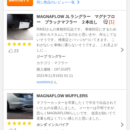
価格を比較する
同じ商品のレビュー一覧
MAGNAFLOW JLラングラー マグナフロ
[1]
ー ブラックマフラー ２本出し
RINEIさんの車検対応品です。 車検対応にするため
に何かカスタムしてるのかと思いきや、何もしてな
いそうです。 検査証とバッジがついてきます。 こ
れがないと車検に通らないそうですよ。 これ見よが
しに ...
23
ジープ ラングラー
カテゴリ：マフラー
購入価格：197,010円
2021年11月16日 01:11
sorehimi
さん
MAGNAFLOW MUFFLERS
マフラーカッターを卒業したくて中古で出品されて
いたものを購入しました。 メーカーは不明ですが、
恐らくMAGNAFLOWらしいです。 低音が効いてて
音量も程よくていい感じだと思いました。
ホンダ インスパイア
3