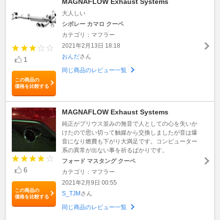
MAGNAFLOW Exhaust Systems
大人しい
シボレー カマロ クーペ
カテゴリ：マフラー
2021年2月13日 18:18
おんだ
さん
1
同じ商品のレビュー一覧
この商品の
価格を比較する
MAGNAFLOW Exhaust Systems
純正がプリウス並みの無音で人としての心を失いか
けたので思い切って触媒から交換しましたが音は爆
音になり燃費も下がり大満足です。コンピューター
系の異常が出ない事を祈るばかりです。
フォード マスタング クーペ
6
カテゴリ：マフラー
2021年2月9日 00:55
この商品の
S_TJM
さん
価格を比較する
同じ商品のレビュー一覧