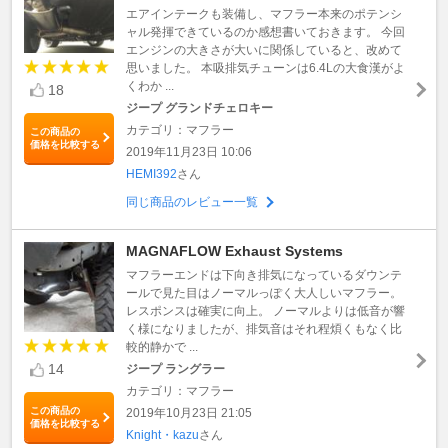
エアインテークも装備し、マフラー本来のポテンシ
ャル発揮できているのか感想書いておきます。 今回
エンジンの大きさが大いに関係していると、改めて
思いました。 本吸排気チューンは6.4Lの大食漢がよ
くわか ...
18
ジープ グランドチェロキー
カテゴリ：マフラー
この商品の
価格を比較する
2019年11月23日 10:06
HEMI392
さん
同じ商品のレビュー一覧
MAGNAFLOW Exhaust Systems
マフラーエンドは下向き排気になっているダウンテ
ールで見た目はノーマルっぽく大人しいマフラー。
レスポンスは確実に向上。 ノーマルよりは低音が響
く様になりましたが、排気音はそれ程煩くもなく比
較的静かで ...
14
ジープ ラングラー
カテゴリ：マフラー
この商品の
2019年10月23日 21:05
価格を比較する
Knight・kazu
さん