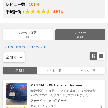
レビュー数：
101
件
平均評価：
4.57
点
パーツ・商品
レビュー
（4件 ）
（101件 ）
デモカー装着パーツはこちら
新着順
イイね！順
クリップ順
MAGNAFLOW Exhaust Systems
音量•音質共に満足しています 爆音でなく低音が響
くので求めていたサウンドが手に入りました。
フォード マスタング クーペ
カテゴリ：マフラー