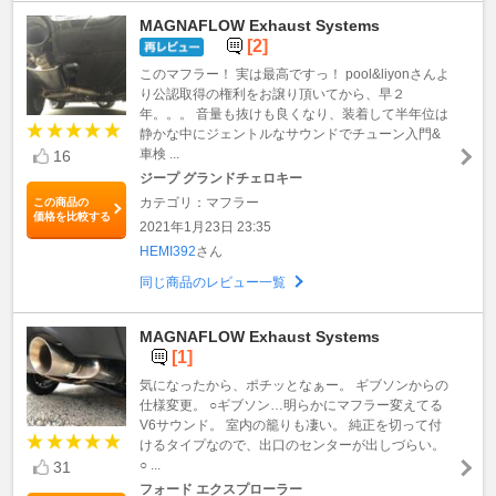
MAGNAFLOW Exhaust Systems
[2]
このマフラー！ 実は最高ですっ！ pool&liyonさんよ
り公認取得の権利をお譲り頂いてから、早２
年。。。 音量も抜けも良くなり、装着して半年位は
静かな中にジェントルなサウンドでチューン入門&
車検 ...
16
ジープ グランドチェロキー
カテゴリ：マフラー
この商品の
価格を比較する
2021年1月23日 23:35
HEMI392
さん
同じ商品のレビュー一覧
MAGNAFLOW Exhaust Systems
[1]
気になったから、ポチッとなぁー。 ギブソンからの
仕様変更。 ○ギブソン…明らかにマフラー変えてる
V6サウンド。 室内の籠りも凄い。 純正を切って付
けるタイプなので、出口のセンターが出しづらい。
○ ...
31
フォード エクスプローラー