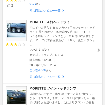
fパパ
さん
2
同じ商品のレビュー一覧
MORETTE ４灯ヘッドライト
Ｙにて中古購入！ ＢＧレガシィ用モレッティヘッド
ライト 見た目かな～り攻撃的な感じに（・∀・；）
うわさ通りフィッテング悪し、取り付けに苦労しま
す。 ＤＩＹにて再塗装及びＨＩＤ化、更にポジショ
...
スバル レガシィ
カテゴリ：ランプ、レンズ
購入価格：42,000円
2006年12月7日 20:49
こう壱＠666
さん
同じ商品のレビュー一覧
MORETTE ツインヘッドランプ
値段は高いですが、他NBオーナーと差を付けたい
なら、オススメします。 ノーマル時に比べたら、格
段に明るさも違いますし、なによりフロントの雰囲