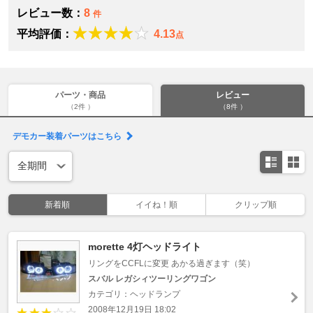
レビュー数：
8
件
平均評価：
4.13
点
パーツ・商品
レビュー
（2件 ）
（8件 ）
デモカー装着パーツはこちら
新着順
イイね！順
クリップ順
morette 4灯ヘッドライト
リングをCCFLに変更 あかる過ぎます（笑）
スバル レガシィツーリングワゴン
カテゴリ：ヘッドランプ
2008年12月19日 18:02