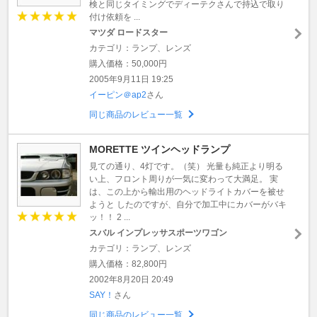
検と同じタイミングでディーテクさんで持込で取り
付け依頼を ...
マツダ ロードスター
カテゴリ：ランプ、レンズ
購入価格：50,000円
2005年9月11日 19:25
イーピン＠ap2
さん
同じ商品のレビュー一覧
MORETTE ツインヘッドランプ
見ての通り、4灯です。（笑） 光量も純正より明る
い上、フロント周りが一気に変わって大満足。 実
は、この上から輸出用のヘッドライトカバーを被せ
ようと したのですが、自分で加工中にカバーがバキ
ッ！！ 2 ...
スバル インプレッサスポーツワゴン
カテゴリ：ランプ、レンズ
購入価格：82,800円
2002年8月20日 20:49
SAY！
さん
同じ商品のレビュー一覧