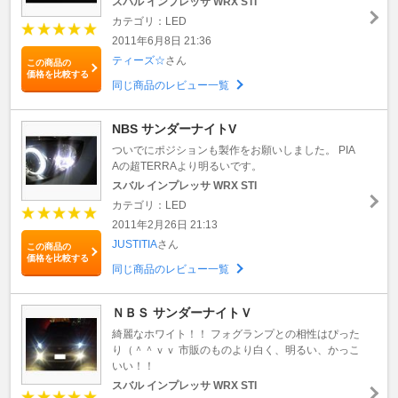
スバル インプレッサ WRX STI
カテゴリ：LED
2011年6月8日 21:36
ティーズ☆
さん
この商品の
価格を比較する
同じ商品のレビュー一覧
NBS サンダーナイトV
ついでにポジションも製作をお願いしました。 PIA
Aの超TERRAより明るいです。
スバル インプレッサ WRX STI
カテゴリ：LED
2011年2月26日 21:13
JUSTITIA
さん
この商品の
価格を比較する
同じ商品のレビュー一覧
ＮＢＳ サンダーナイトＶ
綺麗なホワイト！！ フォグランプとの相性はぴった
り（＾＾ｖｖ 市販のものより白く、明るい、かっこ
いい！！
スバル インプレッサ WRX STI