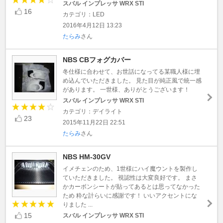
スバル インプレッサ WRX STI
16
カテゴリ：LED
2016年4月12日 13:23
たらみ
さん
NBS CBフォグカバー
冬仕様に合わせて、お世話になってる某職人様に埋
め込んでいただきました。 見た目が純正風で統一感
があります。 一世様、ありがとうございます！
スバル インプレッサ WRX STI
カテゴリ：デイライト
23
2015年11月22日 22:51
たらみ
さん
NBS HM-30GV
イメチェンのため、1世様にハイ魔ウントを製作し
ていただきました。 視認性は大変良好です。 まさ
かカーボンシートが貼ってあるとは思ってなかった
ため 粋な計らいに感謝です！ いいアクセントにな
りました ...
15
スバル インプレッサ WRX STI