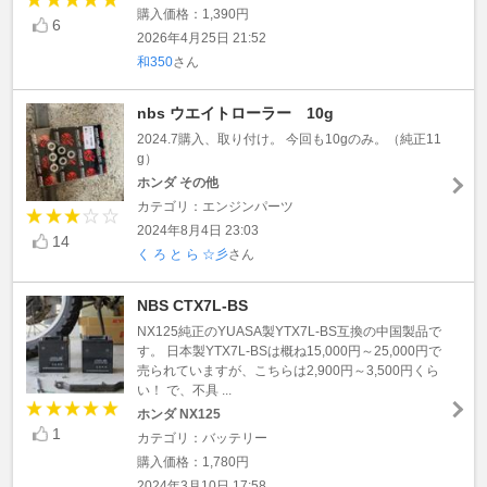
購入価格：1,390円
6
2026年4月25日 21:52
和350
さん
nbs ウエイトローラー 10g
2024.7購入、取り付け。 今回も10gのみ。（純正11
g）
ホンダ その他
カテゴリ：エンジンパーツ
2024年8月4日 23:03
14
く ろ と ら ☆彡
さん
NBS CTX7L-BS
NX125純正のYUASA製YTX7L-BS互換の中国製品で
す。 日本製YTX7L-BSは概ね15,000円～25,000円で
売られていますが、こちらは2,900円～3,500円くら
い！ で、不具 ...
ホンダ NX125
1
カテゴリ：バッテリー
購入価格：1,780円
2024年3月10日 17:58