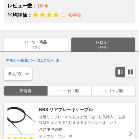
レビュー数：
18
件
平均評価：
4.44
点
パーツ・商品
レビュー
（1件 ）
（18件 ）
デモカー装着パーツはこちら
新着順
イイね！順
クリップ順
NBS リアブレーキケーブル
最近リアブレーキの効きが悪くなった為購入。 交換
後は見違えるほどに止まるようになりました！
スズキ その他
カテゴリ：ブレーキ