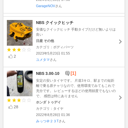
GarageNOV
さん
NBS クイックヒッチ
安価なクイックヒッチ 手動タイプだけど無いよりは
良い
日産 その他
カテゴリ：ボディパーツ
2023年5月23日 01:55
2
ユメタマ
さん
[1]
NBS 3.00-10
安定の安いタイヤです。 片道3キロ、駅までの短距
離で乗る原チャリなので、使用環境でみてもこれで
充分です。 レビューするほどの使用頻度でもないの
で、 感想は特にありません
ホンダ トゥデイ
28
カテゴリ：タイヤ
2022年8月28日 01:36
みっつ＠２３T
さん