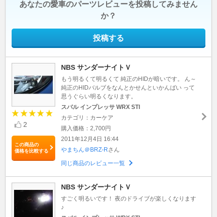
あなたの愛車のパーツレビューを投稿してみません
か？
投稿する
NBS サンダーナイトＶ
もう明るくて明るくて 純正のHIDが暗いです。 ん～
純正のHIDバルブをなんとかせんといかんばい って
思うぐらい明るくなります。
スバル インプレッサ WRX STI
カテゴリ：カーケア
2
購入価格：2,700円
2011年12月4日 16:44
この商品の
やまちん＠BRZ-R
さん
価格を比較する
同じ商品のレビュー一覧
NBS サンダーナイトＶ
すごく明るいです！ 夜のドライブが楽しくなります
♪