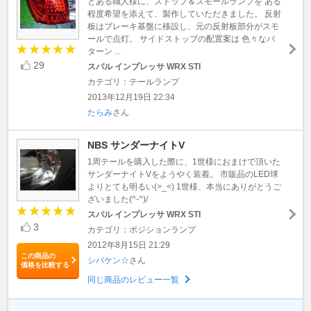
とある職人様に、ストップ＆スモールランプを ある
程度希望を添えて、製作していただきました。 反射
板はブレーキ基盤に移設し、元の反射板部分がスモ
ールで点灯。 サイドストップの配置案は 色々なパ
ターン ...
29
スバル インプレッサ WRX STI
カテゴリ：テールランプ
2013年12月19日 22:34
たらみ
さん
NBS サンダーナイトV
1周テールを購入した際に、1世様におまけで頂いた
サンダーナイトVをようやく装着。 市販品のLED球
よりとても明るい(>_<) 1世様、本当にありがとうご
ざいました(^-^)/
スバル インプレッサ WRX STI
3
カテゴリ：ポジションランプ
2012年8月15日 21:29
この商品の
シバケン☆
さん
価格を比較する
同じ商品のレビュー一覧