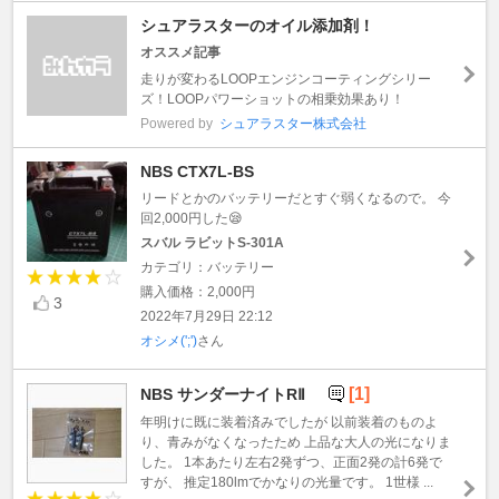
シュアラスターのオイル添加剤！
オススメ記事
走りが変わるLOOPエンジンコーティングシリー
ズ！LOOPパワーショットの相乗効果あり！
Powered by
シュアラスター株式会社
NBS CTX7L-BS
リードとかのバッテリーだとすぐ弱くなるので。 今
回2,000円した😪
スバル ラビットS‐301A
カテゴリ：バッテリー
購入価格：2,000円
3
2022年7月29日 22:12
オシメ(';')
さん
[1]
NBS サンダーナイトRⅡ
年明けに既に装着済みでしたが 以前装着のものよ
り、青みがなくなったため 上品な大人の光になりま
した。 1本あたり左右2発ずつ、正面2発の計6発で
すが、 推定180lmでかなりの光量です。 1世様 ...