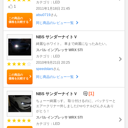
カテゴリ：LED
1
2011年1月18日 21:45
atsu0719
さん
この商品の
価格を比較する
同じ商品のレビュー一覧
NBS サンダーナイトＶ
綺麗なホワイト。 車まで綺麗になったみたい。
スバル インプレッサ WRX STI
カテゴリ：LED
2010年9月21日 20:25
speedstars
さん
この商品の
同じ商品のレビュー一覧
価格を比較する
[1]
NBS サンダーナイトＶ
ちょーー綺麗っす。 取り付けるのに、バッテリーと
エアークリナー外しました(+o+) ナルびんさんあり
がとう！
スバル インプレッサ WRX STI
カテゴリ：LED