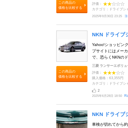
この商品の
評価：
価格を比較する
カテゴリ：ドライブシ
ヨ
2025年9月30日 23:25
NKN ドライブ
Yahoo!ショッピ
プサイトにはメーカ
で、恐らくNKNのド
三菱 ランサーエボリュ
この商品の
評価：
価格を比較する
購入価格：63,355円
カテゴリ：ドライブシ
2
R
2025年6月28日 18:50
NKN ドライブ
車検が切れてから約