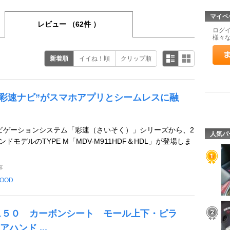
マイペ
レビュー
（62件 ）
ログ
様々
新着順
イイね！順
クリップ順
の“彩速ナビ”がスマホアプリとシームレスに融
Vナビゲーションシステム「彩速（さいそく）」シリーズから、2
人気パ
ンドモデルのTYPE M「MDV-M911HDF＆HDL」が登場しま
事
OOD
ウス５０ カーボンシート モール上下・ピラ
ハンド ...