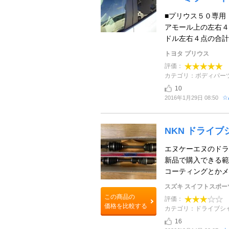
■プリウス５０専用
アモール上の左右４
ドル左右４点の合計３
トヨタ プリウス
評価：
カテゴリ：ボディパー
10
☆
2016年1月29日 08:50
NKN ドライブ
エヌケーエヌのドラ
新品で購入できる範
コーティングとかメ
スズキ スイフトスポー
この商品の
評価：
価格を比較する
カテゴリ：ドライブシ
16