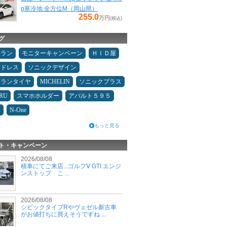
p寒冷地 全方位M（岡山県）
255.0
万円
(税込)
グ
ュラン
モニターキャンペーン
ＨＩＤ屋
ッドレス
ソニックデザイン
ュランタイヤ
MICHELIN
ソニックプラス
RU
スマホホルダー
アバルト５９５
ン
N-One
もっと見る
ト・キャンペーン
2026/08/08
積車にてご来店...ゴルフⅤ GTI エンジ
ンストップ こ ...
2026/08/08
シビックタイプRやヴェゼル新古車
がお値打ちに買えそうですね ...