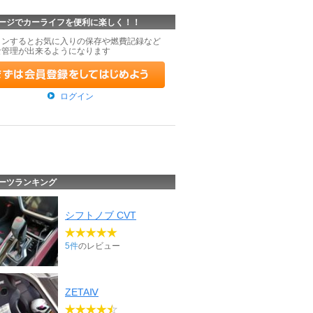
ージでカーライフを便利に楽しく！！
インするとお気に入りの保存や燃費記録など
な管理が出来るようになります
ログイン
ーツランキング
シフトノブ CVT
5件
のレビュー
ZETAⅣ