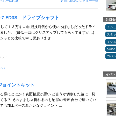
っしー@P10
同じ商品のレビュー一覧
X-7 FD3S ドライブシャフト
注目タ
にして１３万キロ弱 競技時代から使いっぱなしだったドライ
ミシ
ました。 (最低一回はグリスアップしてもらってますが…)
スタ
ャとの比較で申し訳ありませ ...
ミシ
SUBA
コペ
ャフト
HSB
イベン
ージョイントキット
る様にとにかく表面精度が悪い と言うか切削した後に一切
てる？ そのままじゃ折れるのも納得の出来 自分で磨いてバ
でも加工ベースみたいなジョイント ...