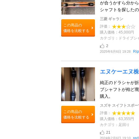
が合うかすら分から
シャフトを探したの
三菱 ギャラン
この商品の
評価：
価格を比較する
購入価格：45,000円
カテゴリ：ドライブシ
2
Ri
2025年6月6日 19:28
エヌケーエヌ株
純正のドラシャが折
ブシャフトが殆ど廃
購入。
スズキ スイフトスポー
この商品の
評価：
価格を比較する
購入価格：63,355円
カテゴリ：足回り
21
re
2024年2月6日 19:10