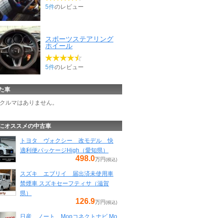
5件
のレビュー
スポーツステアリング
ホイール
5件
のレビュー
た車
クルマはありません。
にオススメの中古車
トヨタ ヴォクシー 改モデル 快
適利便パッケージHigh（愛知県）
498.0
万円
(税込)
スズキ エブリイ 届出済未使用車
禁煙車 スズキセーフティサ（滋賀
県）
126.9
万円
(税込)
日産 ノート Mopコネクトナビ Mo