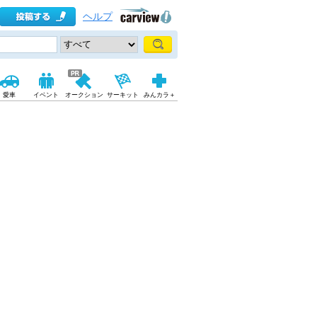
ヘルプ
愛車
イベント
オークション
サーキット
みんカラ＋