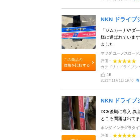
NKN ドライブ
「ジムカーナやダー
様に選ばれています
ました
マツダ ユーノスロード
この商品の
評価：
価格を比較する
カテゴリ：ドライブシ
16
春
2023年11月1日 19:40
NKN ドライブ
DC5後期に導入 
ところ問題は出てま
ホンダ インテグラタイ
評価：