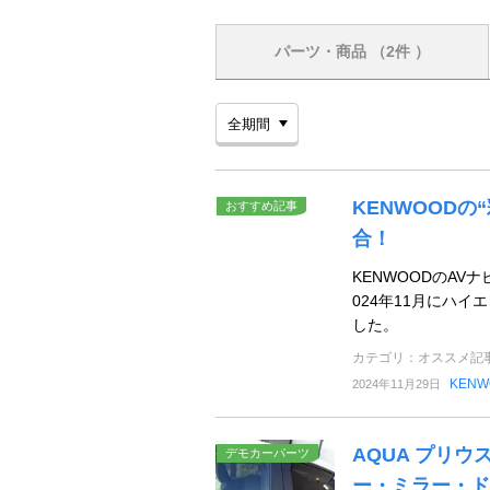
パーツ・商品
（2件 ）
KENWOOD
おすすめ記事
合！
KENWOODのA
024年11月にハイエ
した。
カテゴリ：オススメ記
KENW
2024年11月29日
AQUA プリ
デモカーパーツ
ー・ミラー・ドア