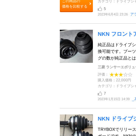
この商品の
カテゴリ：ドライブシ
価格を比較する
5
ア
2023年6月4日 23:26
NKN フロン
純正品はドライブシ
換可能です。ブーツ
グの数が純正品とは
三菱 ランサーエボリュ
評価：
購入価格：22,000円
カテゴリ：ドライブシ
7
_
2023年1月15日 14:39
NKN ドライブ
TRYBOXでリリ