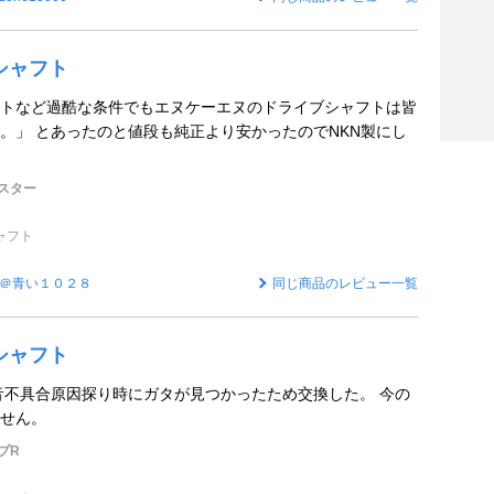
シャフト
トなど過酷な条件でもエヌケーエヌのドライブシャフトは皆
。」 とあったのと値段も純正より安かったのでNKN製にし
スター
ャフト
＠青い１０２８
同じ商品のレビュー一覧
シャフト
異音不具合原因探り時にガタが見つかったため交換した。 今の
せん。
プR