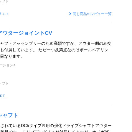
ャフト
ラユユ
同じ商品のレビュー一覧
トアウタージョイントCV
ャフトアッセンブリーのため高額ですが、アウター側のみ交
も付属しています。 ただ一つ及第点なのはボールベアリン
異なります。
ーションX
ャフト
JRT_
シャフト
ースされているDC5タイプＲ用の強化ドライブシャフトアウター