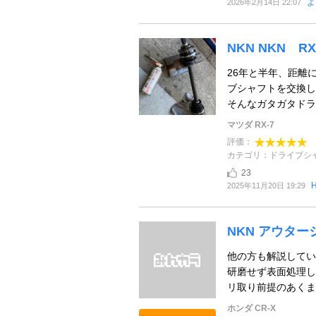
よ
2026年2月14日 22:07
NKN NKN R
26年と半年、距離
ブシャフトを交換し
そんなガタガタドラシ
マツダ RX-7
評価：
カテゴリ：ドライブシ
23
2025年11月20日 19:29
NKN アウタ
他の方も解説してい
研磨せず表面処理し
リ取り前提のあくま
ホンダ CR-X