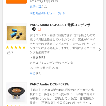
2019年3月15日 23:35
遊騎小辺
さん
同じ商品のレビュー一覧
PARC Audio DCP-C001 電解コンデンサ
[1]
実はコンテスト直後に我慢できずに打ち換えたので
既に半月以上経過しているのですが、変化がイマイ
チだったので敢えてレビューしてませんでした。ハ
ンダごてによる熱も入りますし、通電によるエージ
ングも必要です ...
7
トヨタ MR2
カテゴリ：コンデンサ/キャパシタ
2018年10月14日 22:01
麻悠
さん
PARC Audio DCU-F071W
【総評】 FOSTEX製の1000円位のスピーカーと比
較すると、あきらかに音質が良い。音の像？輪郭？
が鮮明になった。 【満足している点】 音質重視の
設計♩ 【不満な点】 小口径なのでしっかりと ...