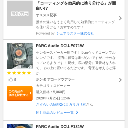
「コーティングを効果的に塗り分ける」が面
白い!?
オススメ記事
撥水の違いをうまく利用して効果的にコーティング
を使い分ける！おすすめです！
Powered by
シュアラスター株式会社
PARC Audio DCU-F071W
センタースピーカー用です！ 5cmウッドコーンフル
レンジです。 流石に低音は出づらいですが、十分な
っているようです！ 現状、底の部分に遮音材を入れ
て、その上に置いてるだけです。 背圧を考えると浮
か ...
8
ホンダ アコードツアラー
カテゴリ：スピーカー
この商品の
購入価格：5,060円
価格を比較する
2020年7月25日 12:46
さすらいの鰯@2代目ガリガリ君
さん
同じ商品のレビュー一覧
PARC Audio DCU-F131W