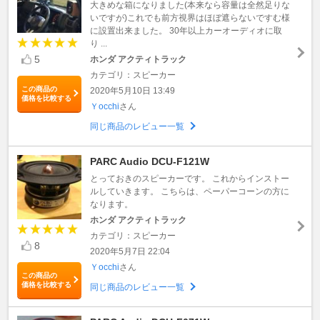
大きめな箱になりました(本来なら容量は全然足りな
いですが)これでも前方視界はほぼ遮らないですむ様
に設置出来ました。 30年以上カーオーディオに取
り ...
5
ホンダ アクティトラック
カテゴリ：スピーカー
この商品の
2020年5月10日 13:49
価格を比較する
Ｙocchi
さん
同じ商品のレビュー一覧
PARC Audio DCU-F121W
とっておきのスピーカーです。 これからインストー
ルしていきます。 こちらは、ペーパーコーンの方に
なります。
ホンダ アクティトラック
カテゴリ：スピーカー
8
2020年5月7日 22:04
Ｙocchi
さん
この商品の
価格を比較する
同じ商品のレビュー一覧