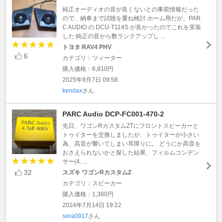
純正オーディオの音が良くないとの事前情報だった
ので、納車まで試聴を重ね検討 ホーム用だが、PAR
C AUDIO の DCU-T114S が良かったのでこれを実装
した 純正の音から数ランクアップし ...
トヨタ RAV4 PHV
6
カテゴリ：ツィーター
購入価格：6,810円
2025年9月7日 09:58
kendax
さん
PARC Audio DCP-FC001-470-2
先日、ワゴンRカスタムZTにフロントスピーカーと
トゥイターを交換しましたが、トゥイターが小さい
為、高音が響いてしまい耳障りに。 どうにか高音を
おさえられないかと探した結果、フィルムコンデン
サー(4. ...
32
スズキ ワゴンRカスタムZ
カテゴリ：スピーカー
購入価格：1,360円
2024年7月14日 19:22
sora0917
さん