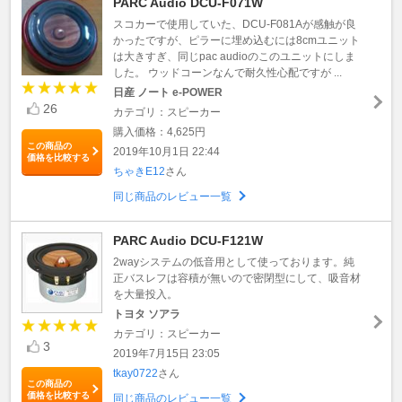
PARC Audio DCU-F071W
スコカーで使用していた、DCU-F081Aが感触が良
かったですが、ピラーに埋め込むには8cmユニット
は大きすぎ、同じpac audioのこのユニットにしま
した。 ウッドコーンなんで耐久性心配ですが ...
日産 ノート e-POWER
26
カテゴリ：スピーカー
購入価格：4,625円
この商品の
2019年10月1日 22:44
価格を比較する
ちゃきE12
さん
同じ商品のレビュー一覧
PARC Audio DCU-F121W
2wayシステムの低音用として使っております。純
正バスレフは容積が無いので密閉型にして、吸音材
を大量投入。
トヨタ ソアラ
カテゴリ：スピーカー
3
2019年7月15日 23:05
tkay0722
さん
この商品の
価格を比較する
同じ商品のレビュー一覧