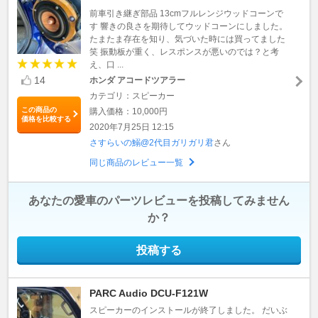
前車引き継ぎ部品 13cmフルレンジウッドコーンで
す 響きの良さを期待してウッドコーンにしました。
たまたま存在を知り、気づいた時には買ってました
笑 振動板が重く、レスポンスが悪いのでは？と考
え、口 ...
14
ホンダ アコードツアラー
カテゴリ：スピーカー
この商品の
購入価格：10,000円
価格を比較する
2020年7月25日 12:15
さすらいの鰯@2代目ガリガリ君
さん
同じ商品のレビュー一覧
あなたの愛車のパーツレビューを投稿してみません
か？
投稿する
PARC Audio DCU-F121W
スピーカーのインストールが終了しました。 だいぶ