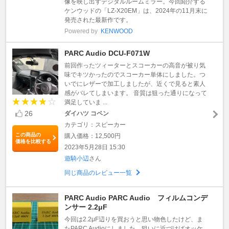
像を映し出すデジタルルームミラー。今回紹介する
ケンウッドの「LZ-X20EM」は、2024年の11月末に
発売された最新作です。
Powered by
KENWOOD
PARC Audio DCU-F071W
前回作ったツィーターとスコーカーの高音が被り気
味でキツかったのでスコーカー単体にしました。つ
いでにレザーで加工しましたが、近くで見ると素人
感がバレてしまいます。 音質は狙った通りになって
満足していま ...
26
ダイハツ コペン
カテゴリ：スピーカー
この商品の
購入価格：12,500円
価格を比較する
2023年5月28日 15:30
遊騎小辺
さん
同じ商品のレビュー一覧
PARC Audio PARC Audio フィルムコンデ
ンサー 2.2μF
今回は2.2μF辺りを買おうと思い物色したけど、ま
たPARC Audioにしました。狙いに近づけばオッケ