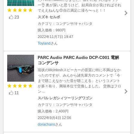
ー👌 奥が深いと思うけど、結局自分が良ければそれ
でええねんな😙自己満足に浸ろ〜っと！！
23
スズキ セルボ
カテゴリ：コンデンサ/キャパシタ
購入価格：980円
2022年11月7日 19:47
Toyland
さん
PARC Audio PARC Audio DCP-C001 電解
コンデンサ
現状のMcintoshスピーカーの音質に特に不満はなか
ったのですが、みんから諸先輩方のコメントで「今
まで聴こえなかった音が聴こえる」というコメント
が多々有り、興味本位で交換しました。 交換はフロ
ン ...
11
スバル レガシィツーリングワゴン
カテゴリ：コンデンサ/キャパシタ
購入価格：2,400円
2022年9月4日 12:06
dorachans
さん