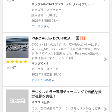
マツダ MAZDA3 ファストバックハイブリッド
カテゴリ：スピーカー
購入価格：6,810円
2023年8月5日 08:44
ニーグラ
さん
[1]
PARC Audio DCU-F81A
CX-5（KE2）のおさがり。 CX-8のセンターにギリ
入る8㎝_SP。 バッフルに工夫が必要ですが、ホン
ト ギリでインスト出来ました。 Pure Audio派から
すれば邪道ですが、アンプは純正 ...
マツダ CX-8
47
カテゴリ：スピーカー
2023年7月22日 20:40
じゅんた035
さん
デジタルミラー専用チューニングで自然な後
方視界を実現！
オススメ記事
ミラー型の液晶モニターに、後方カメラが捉える映