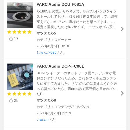
PARC Audio DCU-F081A
X-180Sとの繋がりを考えて、8㎝フルレンジをイン
ストールしており、 取り付け後２年経過して、調整
変えてないので いい塩梅だったと思ってます。。。
選定で重視したのは8㎝サイズ、 エッジがゴム系 ...
マツダ CX-5
17
カテゴリ：スピーカー
2022年6月5日 18:18
じゅんた035
さん
PARC Audio DCP-FC001
BOSEツイーターのネットワーク用コンデンサが電
解コンデンサだったため、これをフィルムコンデン
サに変えてみました。 どこのものに変えようかと思
って調べていたら、Stereo誌で高評価と書かれてい
たP ...
25
マツダ CX-8
カテゴリ：コンデンサ/キャパシタ
2021年2月20日 22:19
urasam
さん