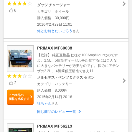
ダッジ チャージャー
6
カテゴリ：ホイール
購入価格：30,000円
2016年2月29日 11:01
俺とお前とだいごろう
さん
PRIMAX MF60038
【総評】 純正互換品 仕様が100Amp/Hourなのです
よ。2.5L、5気筒ディーゼルを起動するにはこんな
に大きなバッテリーが必要なのです。 因みにアテン
ザの2.2L、 4気筒低圧縮比でさえ11 ...
メルセデス・ベンツ Cクラス セダン
2
カテゴリ：バッテリー
購入価格：8,000円
この商品の
2015年2月14日 20:18
価格を比較する
狂ちゃん
さん
同じ商品のレビュー一覧
PRIMAX MF56219