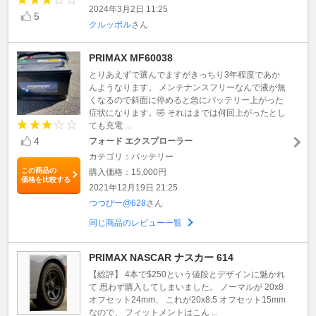
2024年3月2日 11:25
5
クルッポル
さん
PRIMAX MF60038
とりあえずで選んでますがきっちり3年程度であか
んようなります。 メンテナンスフリーなんで液が無
くなるので斜面に停めると急にバッテリー上がった
症状になります。🤣 それはまでは何回上がったとし
ても充電 ...
4
フォード エクスプローラー
カテゴリ：バッテリー
この商品の
購入価格：15,000円
価格を比較する
2021年12月19日 21:25
つつぴー@628
さん
同じ商品のレビュー一覧
PRIMAX NASCAR ナスカー 614
【総評】 4本で$250という値段とデザインに魅かれ
て 思わず購入してしまいました。 ノーマルが 20x8
オフセット24mm、 これが20x8.5 オフセット15mm
なので、 フィットメントはこん ...