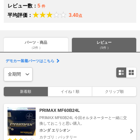
レビュー数：
5
件
平均評価：
3.40
点
パーツ・商品
レビュー
（2件 ）
（5件 ）
デモカー装着パーツはこちら
新着順
イイね！順
クリップ順
PRIMAX MF60B24L
PRIMAX MF60B24L 今回オルタネーターと一緒に交
換しておこうと思い購入。
ホンダ エリシオン
カテゴリ：バッテリー