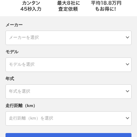
メーカー
モデル
年式
走行距離（km）