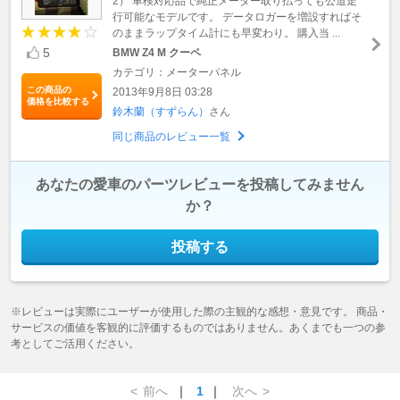
2） 車検対応品で純正メーター取り払っても公道走
行可能なモデルです。 データロガーを増設すればそ
のままラップタイム計にも早変わり。 購入当 ...
5
BMW Z4 M クーペ
カテゴリ：メーターパネル
この商品の
2013年9月8日 03:28
価格を比較する
鈴木蘭（すずらん）
さん
同じ商品のレビュー一覧
あなたの愛車のパーツレビューを投稿してみません
か？
投稿する
※レビューは実際にユーザーが使用した際の主観的な感想・意見です。 商品・
サービスの価値を客観的に評価するものではありません。あくまでも一つの参
考としてご活用ください。
<
前へ
｜
1
｜
次へ
>