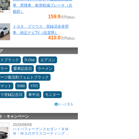
車 禁煙車 衝突軽減ブレーキ（京
都府）
159.9
万円
(税込)
トヨタ プリウス 登録済未使用
車 純正ナビTV（佐賀県）
410.0
万円
(税込)
グ
ムトブラック
N-One
エアコン
ュラー
愛車記念日
ラーメン
パーツ復活剤フェムトブラック
アマット
S660
VN5
カラ登録記念日
車中泊
モニター
もっと見る
ト・キャンペーン
2026/08/06
ハイパフォーマンスセダン！ＢＭ
Ｗ・Ｍ３のガラスコーティング ...