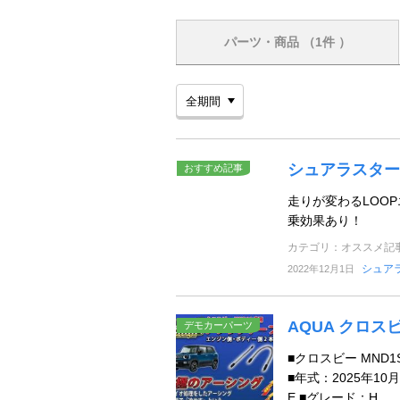
パーツ・商品
（1件 ）
シュアラスター
おすすめ記事
走りが変わるLOO
乗効果あり！
カテゴリ：オススメ記
シュア
2022年12月1日
AQUA クロス
デモカーパーツ
■クロスビー MND
■年式：2025年10月
E ■グレード：H ...