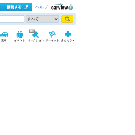
ヘルプ
愛車
イベント
オークション
サーキット
みんカラ＋