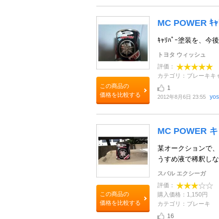
MC POWER ｷ
ｷｬﾘﾊﾟｰ塗装を、
トヨタ ウィッシュ
評価：
カテゴリ：ブレーキキ
この商品の
1
価格を比較する
yos
2012年8月6日 23:55
MC POWER
某オークションで、
うすめ液で稀釈しな
スバル エクシーガ
評価：
この商品の
購入価格：1,150円
価格を比較する
カテゴリ：ブレーキ
16