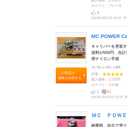
購入価格：1,150円
カテゴリ：ブレーキ
4
チ
2013年3月27日 19:33
MC POWER Cal
キャリパーを塗装す
送料が550円、合計
用ナイロン手袋
スバル レガシィB4
この商品の
評価：
価格を比較する
購入価格：1,150円
カテゴリ：その他
[1]
1
S
2012年10月24日 12:03
ＭＣ ＰＯＷＥ
納車時、自分で塗り