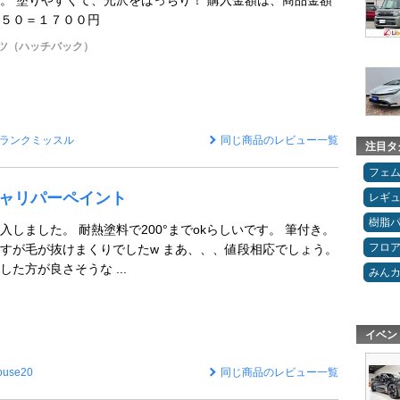
。 塗りやすくて、光沢をばっちり！ 購入金額は、商品金額
５０＝１７００円
ーツ（ハッチバック）
ランクミッスル
同じ商品のレビュー一覧
注目タ
フェ
 キャリパーペイント
レギ
樹脂
しました。 耐熱塗料で200°までokらしいです。 筆付き。
フロ
すが毛が抜けまくりでしたw まあ、、、値段相応でしょう。
た方が良さそうな ...
みん
イベン
ouse20
同じ商品のレビュー一覧