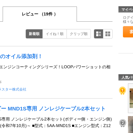
マイペ
レビュー
（19件 ）
ログ
様々
新着順
イイね！順
クリップ順
のオイル添加剤！
Pエンジンコーティングシリーズ！LOOPパワーショットの相
人気パ
事
ラスター株式会社
ビー MND1S専用 ノンレジケーブル2本セット
1S専用 ノンレジケーブル2本セット(ボディー側・エンジン側)
(令和7年10月)～ ■型式：5AA-MND1S ■エンジン型式：Z12