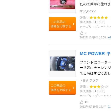
たので簡単に塗れま
マツダ CX-5
評価：
この商品の
購入価格：1,150円
価格を比較する
カテゴリ：ブレーキキ
2
xd
2012年10月8日 16:08
MC POWER
フロントにローター
ー塗装にチャレンジ
てる時はすごく楽しかっ
トヨタ アクア
この商品の
評価：
価格を比較する
購入価格：1,150円
カテゴリ：ブレーキキ
10
に
2012年9月19日 19:47