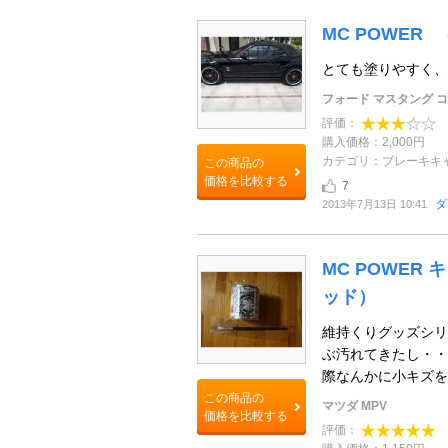
MC POWE
とても塗りやすく、綺
フォード マスタング 
評価：
購入価格：2,000円
カテゴリ：ブレーキキ
この商品の
価格を比較する
7
ダ
2013年7月13日 10:41
MC POWE
ッド）
維持くりグッズシリ
ぶ汚れてきたし・・
際なんかに小キズを付
この商品の
マツダ MPV
価格を比較する
評価：