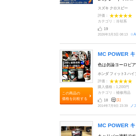
スズキ クロスビー
評価：
カテゴリ：冷却系
19
☆A
2026年3月3日 08:13
MC POWER
色は勿論ヨーロピア
ホンダ フィット3 ハ
評価：
購入価格：1,200円
カテゴリ：補修用品
この商品の
価格を比較する
[1]
18
ノ
2014年7月9日 23:39
MC POWER