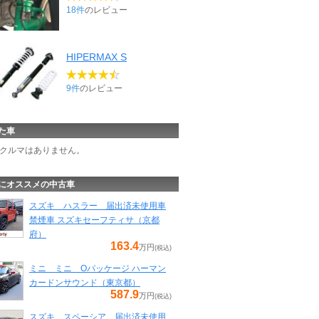
18件
のレビュー
HIPERMAX S
9件
のレビュー
た車
クルマはありません。
にオススメの中古車
スズキ ハスラー 届出済未使用車
禁煙車 スズキセーフティサ（京都
府）
163.4
万円
(税込)
ミニ ミニ Oパッケージ ハーマン
カードンサウンド（東京都）
587.9
万円
(税込)
スズキ スペーシア 届出済未使用