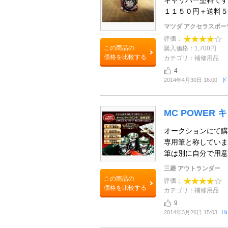
キャリパー塗料です
１１５０円＋送料５
マツダ アクセラスポ
評価：
この商品の
購入価格：1,700円
価格を比較する
カテゴリ：補修用品
4
ド
2014年4月30日 16:00
MC POWER
オークションにて購入
専用筆と称していま
筆は別に自分で用意し
三菱 アウトランダー
この商品の
評価：
価格を比較する
カテゴリ：補修用品
9
H
2014年3月26日 15:03