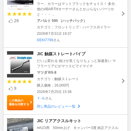
ラー、カラーはマットブラックをチョイス！ 多分、
他のABARTHオーナーさんとかぶらないパーツか
と・・・ ...
29
アバルト 595 （ハッチバック）
カテゴリ：フロントリップ・ハーフスポイラー
2026年7月31日 19:37
DEKI7799
さん
JIC 触媒ストレートパイプ
だいぶ変わる 抜けが良くなりちょっと加速良い マ
フラーリアピがマツスピでイマイチ
マツダ RX-8
カテゴリ：触媒ストレート
購入価格：26,000円
9
2026年7月25日 15:36
Ｙ-Ｇ
さん
この商品の
価格を比較する
同じ商品のレビュー一覧
JIC リアアクスルキット
mh23用 50mm上げ キャンバー3度 純正アクスル