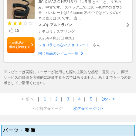
JIC X-MAGIC HE21S ワゴンR用 とのこと、リアの
み、中古です。 スペック上では30〜40mmのダウン
量、バネレートは2.6㎏/mm 私の中ではピンクのバ
ネと言えばJICです。 当 ...
スズキ アルトラパン
19
カテゴリ：スプリング
2025年4月13日 00:01
この商品の
ショコラじゃないチョコレート ...
さん
価格を比較する
同じ商品のレビュー一覧
※レビューは実際にユーザーが使用した際の主観的な感想・意見です。 商品・
サービスの価値を客観的に評価するものではありません。あくまでも一つの参
考としてご活用ください。
<
前へ
｜
1
｜
2
｜
3
｜
4
｜
5
｜
次へ
>
<< 前の5ページ
｜
次の5ページ >>
パーツ・整備