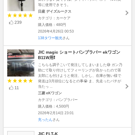
等に使用できそう。
日産 デイズルークス
カテゴリ：カーケア
239
購入価格：480円
2026年4月26日 00:53
138タワー観光
さん
JIC magic ショートバンプラバー ekワゴン
B11W用❗
こちらも調子こいて発注してしまいました😅 ガン乃
助にて取り付けしてフィーリングが良かったので茶
太郎にも付けようと発注、しかし、在庫が無い様で
発送は3月頭位になるとの事😭 ま、先走ったバチが
当たっ ...
11
三菱 eKワゴン
カテゴリ：バンプラバー
購入価格：4,500円
2026年2月14日 23:01
充ったん
さん
JIC FLT-K