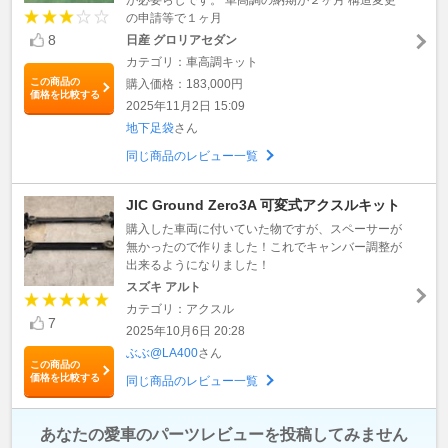
の申請等で１ヶ月
8
日産 グロリアセダン
カテゴリ：車高調キット
この商品の
購入価格：183,000円
価格を比較する
2025年11月2日 15:09
地下足袋
さん
同じ商品のレビュー一覧
JIC Ground Zero3A 可変式アクスルキット
購入した車両に付いていた物ですが、スペーサーが
無かったので作りました！これでキャンバー調整が
出来るようになりました！
スズキ アルト
カテゴリ：アクスル
7
2025年10月6日 20:28
ぶぶ@LA400
さん
この商品の
価格を比較する
同じ商品のレビュー一覧
あなたの愛車のパーツレビューを投稿してみません