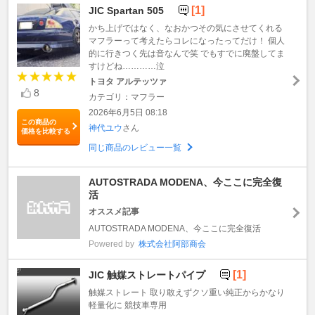
[1]
JIC Spartan 505
かち上げではなく、なおかつその気にさせてくれる
マフラーって考えたらコレになったってだけ！ 個人
的に行きつく先は音なんで笑 でもすでに廃盤してま
すけどね…………泣
トヨタ アルテッツァ
8
カテゴリ：マフラー
2026年6月5日 08:18
この商品の
神代ユウ
さん
価格を比較する
同じ商品のレビュー一覧
AUTOSTRADA MODENA、今ここに完全復
活
オススメ記事
AUTOSTRADA MODENA、今ここに完全復活
Powered by
株式会社阿部商会
[1]
JIC 触媒ストレートパイプ
触媒ストレート 取り敢えずクソ重い純正からかなり
軽量化に 競技車専用