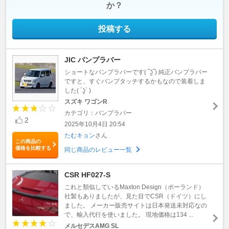
か？
投稿する
JIC バンプラバー
ショートなバンプラバーです( ‾ʖ̫‾) 純正バンプラバー
ですと、すぐバンプタッチするかもなので装着しま
した( ´ʖ̫` )
スズキ ワゴンR
カテゴリ：バンプラバー
2
2025年10月4日 20:54
たむキョン
さん
この商品の
価格を比較する
同じ商品のレビュー一覧
CSR HF027-S
これと類似しているMaxton Design（ポーランド）
社製もありましたが、見た目でCSR（ドイツ）にし
ました。 メーカー販売サイトは日本発送未対応なの
で、輸入代行を使いました。 現地価格は134 ...
メルセデスAMG SL