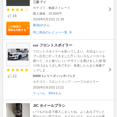
三菱 アイ
カテゴリ：触媒ストレート
購入価格：20,900円
16
2026年5月15日 21:38
麻波jun
さん
この商品の
価格を比較する
同じ商品のレビュー一覧
csr フロントスポイラー
フロントスポイラーを割ってしまい、今日はショッ
プへ注文に行ってきました✋ いろいろなメーカーを
調べて、人と被りにくいデザインを選びました😄 取
り付けはもう少し先ですが、装着したらまた画像ア
ップしま ...
12
BMW 1シリーズ ハッチバック
カテゴリ：フロントリップ・ハーフスポイラー
2026年5月10日 13:22
てっぺん MAX
さん
JIC ホイールブラシ
いつものお店で購入しましたね、よくあるブラシと
変わらない質ですね、タイヤハウス、ホイールの奥