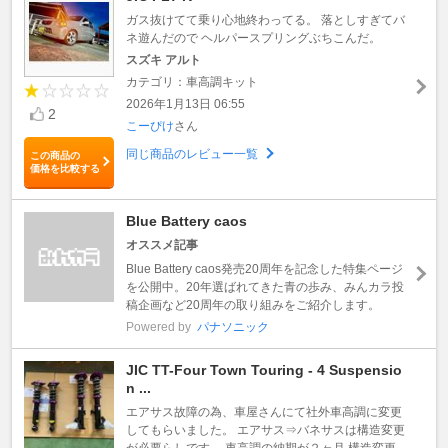
ガス抜けてて乗り心地終わってる。 落としすぎてバ
ネ遊んだので ヘルパースプリングぶちこんだ。
スズキ アルト
カテゴリ：車高調キット
2026年1月13日 06:55
2
こーぴけ
さん
同じ商品のレビュー一覧
この商品の
価格を比較する
Blue Battery caos
オススメ記事
Blue Battery caos発売20周年を記念した特集ページ
を公開中。20年選ばれてきた青の歩み、みんカラ投
稿企画など20周年の取り組みをご紹介します。
Powered by
パナソニック
JIC TT-Four Town Touring - 4 Suspensio
n ...
エアサス故障の為、車屋さんにて社外車高調に変更
してもらいました。 エアサス⇒バネサスは構造変更
が必要らしです。 車高調の納期が２ヶ月 構造変更