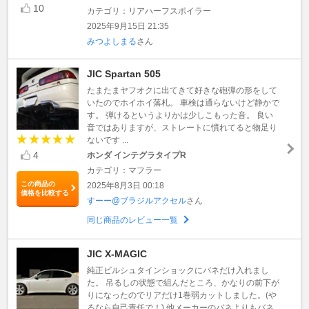
10
カテゴリ：リアハーフスポイラー
2025年9月15日 21:35
みつよしまる
さん
JIC Spartan 505
たまたまヤフオクに出てきて好きな砲弾の形をして
いたのでホイホイ落札。 車検は通らないけど静かで
す。 弾けるというよりかは少しこもった音。 良い
音ではありますが、ストレートに慣れてると物足り
ないです ...
4
ホンダ インテグラタイプR
カテゴリ：マフラー
この商品の
2025年8月3日 00:18
価格を比較する
すーー@ブラジルアクセル
さん
同じ商品のレビュー一覧
JIC X-MAGIC
純正ビルシュタインショックにバネだけ入れまし
た。 吊るしの状態で組んだところ、かなりの前下が
りになったのでリアだけ1巻弱カットしました。(や
るなら自己責任で！) 他メーカーのバネよりもバネ