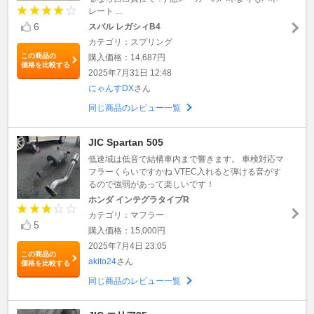
レート ...
6
スバル レガシィB4
カテゴリ：スプリング
この商品の
購入価格：14,687円
価格を比較する
2025年7月31日 12:48
にゃんすDX
さん
同じ商品のレビュー一覧
JIC Spartan 505
低速域は低音で結構車内まで響きます。 車検対応マ
フラーくらいですかね VTEC入れると弾ける音がす
るので強弱があって楽しいです！
ホンダ インテグラタイプR
カテゴリ：マフラー
5
購入価格：15,000円
2025年7月4日 23:05
この商品の
akito24
さん
価格を比較する
同じ商品のレビュー一覧