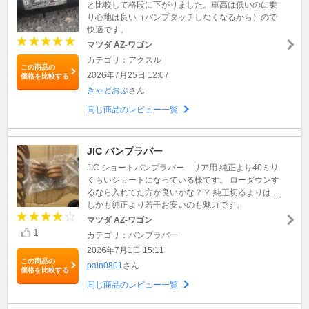
と比較して格段に下がりました。車高は低いのに乗
り心地は良い（バンプタッチしなくなるから）ので
快適です。
マツダ AZ-ワゴン
カテゴリ：アクスル
この商品の
2026年7月25日 12:07
価格を比較する
きゃどおぷ
さん
同じ商品のレビュー一覧
JIC バンプラバー
JIC ショートバンプラバー リア用 純正より40ミリ
くらいショートになっている様です。 ローダウンす
るなら入れてた方が良いかな？？ 純正切るよりは....
しかも純正より若干お安いのも魅力です。
マツダ AZ-ワゴン
1
カテゴリ：バンプラバー
2026年7月1日 15:11
この商品の
pain0801
さん
価格を比較する
同じ商品のレビュー一覧