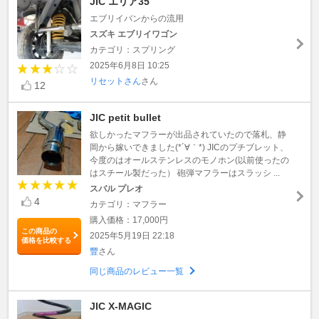
JIC エリア35
エブリイバンからの流用
スズキ エブリイワゴン
カテゴリ：スプリング
2025年6月8日 10:25
リセットさん
さん
12
JIC petit bullet
欲しかったマフラーが出品されていたので落札、静
岡から嫁いできました(*´∀｀*) JICのプチブレット、
今度のはオールステンレスのモノホン(以前使ったの
はスチール製だった） 砲弾マフラーはスラッシ ...
スバル プレオ
4
カテゴリ：マフラー
購入価格：17,000円
この商品の
2025年5月19日 22:18
価格を比較する
豐
さん
同じ商品のレビュー一覧
JIC X-MAGIC