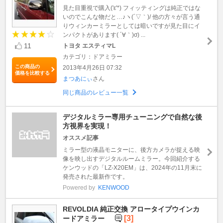
見た目重視で購入('ε'*) フィッティングは純正ではな
いのでこんな物だと…♪ヽ(´▽｀)/ 他の方々が言う通
りウィンカーミラーとしては暗いですが見た目にイ
ンパクトがあります( ´∀｀)σ) ...
11
トヨタ エスティマL
カテゴリ：ドアミラー
この商品の
2013年4月26日 07:32
価格を比較する
まつあにぃ
さん
同じ商品のレビュー一覧
デジタルミラー専用チューニングで自然な後
方視界を実現！
オススメ記事
ミラー型の液晶モニターに、後方カメラが捉える映
像を映し出すデジタルルームミラー。今回紹介する
ケンウッドの「LZ-X20EM」は、2024年の11月末に
発売された最新作です。
Powered by
KENWOOD
REVOLDIA 純正交換 アロータイプウインカ
[3]
ードアミラー