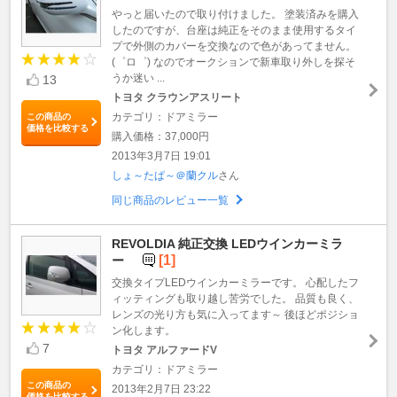
やっと届いたので取り付けました。 塗装済みを購入
したのですが、台座は純正をそのまま使用するタイ
プで外側のカバーを交換なので色があってません。
(゜ロ゜) なのでオークションで新車取り外しを探そ
うか迷い ...
13
トヨタ クラウンアスリート
カテゴリ：ドアミラー
この商品の
価格を比較する
購入価格：37,000円
2013年3月7日 19:01
しょ～たぱ～＠蘭クル
さん
同じ商品のレビュー一覧
REVOLDIA 純正交換 LEDウインカーミラ
[1]
ー
交換タイプLEDウインカーミラーです。 心配したフ
ィッティングも取り越し苦労でした。 品質も良く、
レンズの光り方も気に入ってます～ 後ほどポジショ
ン化します。
7
トヨタ アルファードV
カテゴリ：ドアミラー
この商品の
2013年2月7日 23:22
価格を比較する