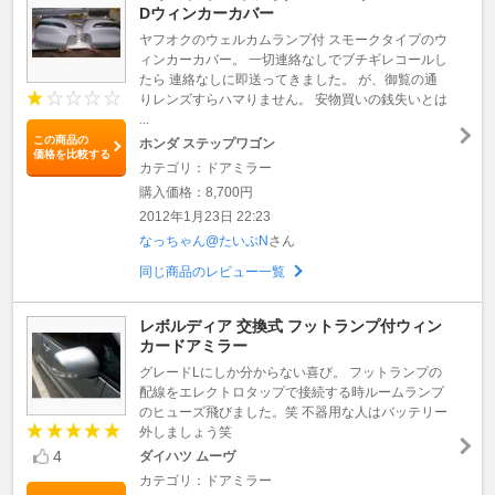
Dウィンカーカバー
ヤフオクのウェルカムランプ付 スモークタイプのウ
ィンカーカバー。 一切連絡なしでブチギレコールし
たら 連絡なしに即送ってきました。 が、御覧の通
りレンズすらハマりません。 安物買いの銭失いとは
...
この商品の
ホンダ ステップワゴン
価格を比較する
カテゴリ：ドアミラー
購入価格：8,700円
2012年1月23日 22:23
なっちゃん@たいぷN
さん
同じ商品のレビュー一覧
レボルディア 交換式 フットランプ付ウィン
カードアミラー
グレードLにしか分からない喜び。 フットランプの
配線をエレクトロタップで接続する時ルームランプ
のヒューズ飛びました。笑 不器用な人はバッテリー
外しましょう笑
4
ダイハツ ムーヴ
カテゴリ：ドアミラー