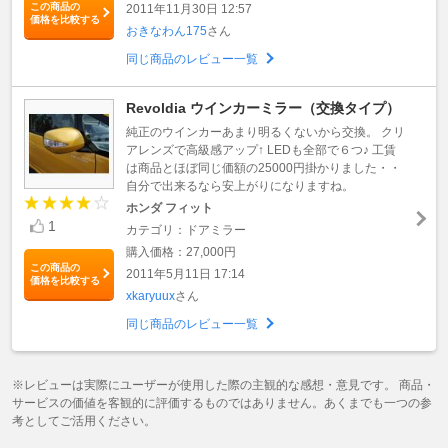
この商品の
2011年11月30日 12:57
価格を比較する
おきなわん175
さん
同じ商品のレビュー一覧
Revoldia ウインカーミラー（交換タイプ）
純正のウインカーあまり明るくないから交換。 クリ
アレンズで高級感アップ↑ LEDも全部で６つ♪ 工賃
は商品とほぼ同じ価額の25000円掛かりました・・
自分で出来るなら安上がりになりますね。
ホンダ フィット
1
カテゴリ：ドアミラー
購入価格：27,000円
この商品の
2011年5月11日 17:14
価格を比較する
xkaryuux
さん
同じ商品のレビュー一覧
※レビューは実際にユーザーが使用した際の主観的な感想・意見です。 商品・
サービスの価値を客観的に評価するものではありません。あくまでも一つの参
考としてご活用ください。