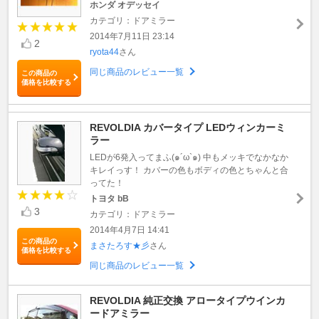
ホンダ オデッセイ
カテゴリ：ドアミラー
2014年7月11日 23:14
2
ryota44
さん
同じ商品のレビュー一覧
この商品の
価格を比較する
REVOLDIA カバータイプ LEDウィンカーミ
ラー
LEDが6発入ってまふ(๑´ω`๑) 中もメッキでなかなか
キレイっす！ カバーの色もボディの色とちゃんと合
ってた！
トヨタ bB
3
カテゴリ：ドアミラー
2014年4月7日 14:41
この商品の
まさたろす★彡
さん
価格を比較する
同じ商品のレビュー一覧
REVOLDIA 純正交換 アロータイプウインカ
ードアミラー