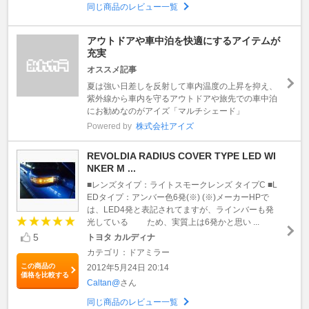
同じ商品のレビュー一覧
アウトドアや車中泊を快適にするアイテムが
充実
オススメ記事
夏は強い日差しを反射して車内温度の上昇を抑え、
紫外線から車内を守るアウトドアや旅先での車中泊
にお勧めなのがアイズ「マルチシェード」
Powered by
株式会社アイズ
REVOLDIA RADIUS COVER TYPE LED WI
NKER M ...
■レンズタイプ：ライトスモークレンズ タイプC ■L
EDタイプ：アンバー色6発(※) (※)メーカーHPで
は、LED4発と表記されてますが、ラインバーも発
光している ため、実質上は6発かと思い ...
5
トヨタ カルディナ
カテゴリ：ドアミラー
この商品の
2012年5月24日 20:14
価格を比較する
Caltan@
さん
同じ商品のレビュー一覧