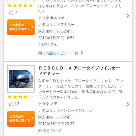
ー」って思っていたので買っちゃいました♪ レンズ
はなかなか見ない、ベンツのアロータイプにしまし
た！ ...
2
トヨタ セルシオ
カテゴリ：ドアミラー
この商品の
価格を比較する
購入価格：26,625円
2012年7月29日 18:53
†ｾﾙｻｽ†
さん
同じ商品のレビュー一覧
ＲＥＢＯＬＤＩＡ アロータイプウインカー
ドアミラー
以前から欲しかった、アロータイプ。 しかし、アン
ダーミラーが無くなるので、躊躇してましたが、 ア
ンダーミラー対応の物が、出る気配がないので、加
工して付けちゃいました。
13
トヨタ ノア
カテゴリ：ウインカーポジション
この商品の
購入価格：23,625円
価格を比較する
2012年7月19日 23:27
雅-みやび-
さん