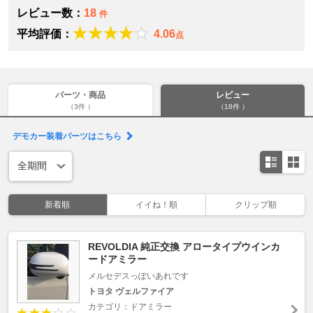
レビュー数：
18
件
平均評価：
4.06
点
パーツ・商品
レビュー
（3件 ）
（18件 ）
デモカー装着パーツはこちら
新着順
イイね！順
クリップ順
REVOLDIA 純正交換 アロータイプウインカ
ードアミラー
メルセデスっぽいあれです
トヨタ ヴェルファイア
カテゴリ：ドアミラー