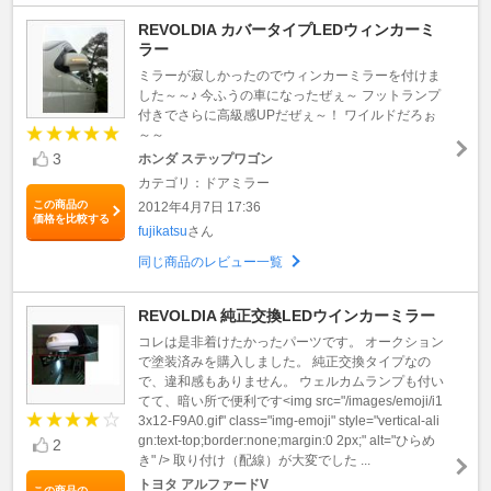
REVOLDIA カバータイプLEDウィンカーミ
ラー
ミラーが寂しかったのでウィンカーミラーを付けま
した～～♪ 今ふうの車になったぜぇ～ フットランプ
付きでさらに高級感UPだぜぇ～！ ワイルドだろぉ
～～
3
ホンダ ステップワゴン
カテゴリ：ドアミラー
この商品の
2012年4月7日 17:36
価格を比較する
fujikatsu
さん
同じ商品のレビュー一覧
REVOLDIA 純正交換LEDウインカーミラー
コレは是非着けたかったパーツです。 オークション
で塗装済みを購入しました。 純正交換タイプなの
で、違和感もありません。 ウェルカムランプも付い
てて、暗い所で便利です<img src="/images/emoji/i1
3x12-F9A0.gif" class="img-emoji" style="vertical-ali
gn:text-top;border:none;margin:0 2px;" alt="ひらめ
2
き" /> 取り付け（配線）が大変でした ...
トヨタ アルファードV
この商品の