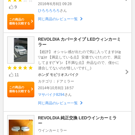
2016年6月8日 09:28
9
ひろろろろろ
さん
同じ商品のレビュー一覧
この商品の
価格を比較する
REVOLDIA カバータイプ LEDウィンカーミ
ラー
【総評】 オシャレ感が出たので気に入ってます(σ≧
▽≦)σ 【満足している点】 安価でいけたので、満足
してます(*´∀`)♪ 【不満な点】 外品なので、僅かに
適合してないのが惜しいです(._.)
11
ホンダ モビリオスパイク
カテゴリ：ドアミラー
この商品の
2014年10月8日 18:57
価格を比較する
マサパイク8294
さん
同じ商品のレビュー一覧
REVOLDIA 純正交換 LEDウインカーミラ
ー
ウインカーミラー