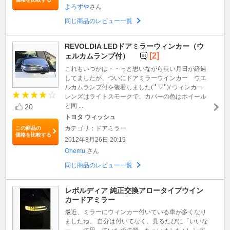
よろずや
さん
同じ商品のレビュー一覧
REVOLDIA LEDドアミラーウィンカー（ウ
[2]
ェルカムランプ付）
これもいつかは・・っと思いながら長い月日が経過
してましたが、ついにドアミラーウインカー ウエ
ルカムランプ付を装着しました( ﾟ▽ﾟ)/ ウィンカー
レンズはライトスモークで、カバーの色はホイール
と同 ...
20
トヨタ ウィッシュ
カテゴリ：ドアミラー
この商品の
価格を比較する
2012年8月26日 20:19
Onemu.
さん
同じ商品のレビュー一覧
レボルディア 純正交換アロータイプウイン
カードアミラー
最近、ミラーにウィンカー付いている車が多くなり
ましたね。 自分は付いてなく、見るたびに「いいな