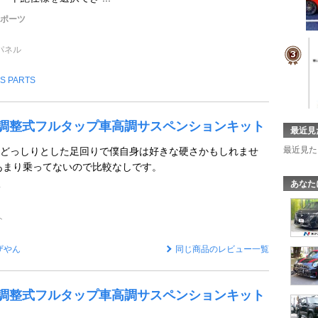
スポーツ
パネル
IS PARTS
 全長調整式フルタップ車高調サスペンションキット
最近見
最近見た
どっしりとした足回りで僕自身は好きな硬さかもしれませ
あまり乗ってないので比較なしです。
あなた
ン
ト
ザやん
同じ商品のレビュー一覧
 全長調整式フルタップ車高調サスペンションキット