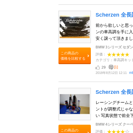
Scherzen
前から欲しいと思っ
ンの車高調を手に入
安く譲って頂きました
BMW 3シリーズ セダ
この商品の
評価：
価格を比較する
カテゴリ：車高調キッ
[1]
29
mt
2018年8月12日 12:11
Scherzen
レーシングチームと
ントが調整式じゃな
い 写真状態で前全下
BMW 4シリーズ クー
この商品の
評価：