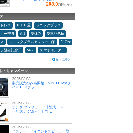
208.0
万円
(税込)
グ
ッドレス
ＨＩＤ屋
ソニックプラス
ーカー交換
STI
夏休み
愛車記念日
サス
ソニックプラスセンター山梨
N-One
カラ登録記念日
S660
スマホホルダー
もっと見る
ト・キャンペーン
2026/08/08
製品販売のみも開始！MINI LCI2スタ
イル LEDブラ ...
2026/08/08
ホンダ プレリュード【型式：BF1
（年式：R7.9～）】専 ...
2026/08/08
ハスラー ハイエンドスピーカー取