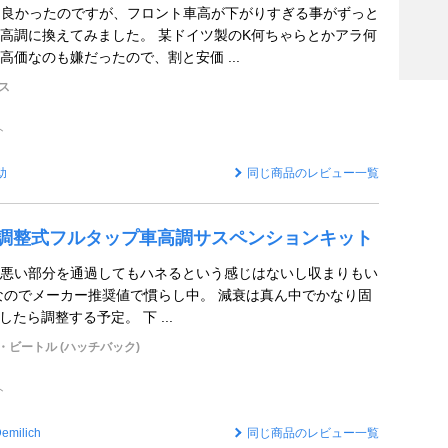
も良かったのですが、フロント車高が下がりすぎる事がずっと
高調に換えてみました。 某ドイツ製のK何ちゃらとかアラ何
高価なのも嫌だったので、割と安価 ...
ス
ト
助
同じ商品のレビュー一覧
 全長調整式フルタップ車高調サスペンションキット
悪い部分を通過してもハネるという感じはないし収まりもい
なのでメーカー推奨値で慣らし中。 減衰は真ん中でかなり固
行したら調整する予定。 下 ...
・ビートル (ハッチバック)
ト
emilich
同じ商品のレビュー一覧