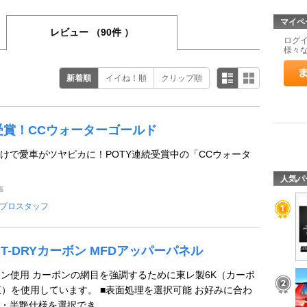
マイペ
レビュー
（90件 ）
ログ
様々
新着順
イイね！順
クリップ順
続受賞！CCウォーターゴールド
けで愛車がツヤピカに！POTY連続受賞中の「CCウォータ
人気パ
事
プロスタッフ
S GT-DRYカーボン MFDアッパーパネル
ーボン使用 カーボンの網目を強調するために東レ製6K（カーボ
1束）を使用しています。 ■表面処理を選択可能 お好みに合わ
半艶仕様を選択でき ...