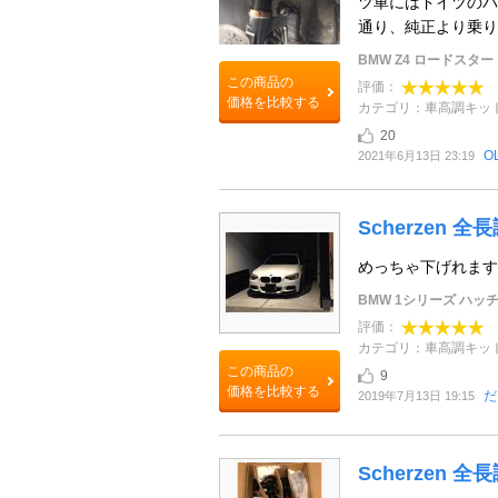
ツ車にはドイツのパ
通り、純正より乗り
BMW Z4 ロードスター
この商品の
評価：
価格を比較する
カテゴリ：車高調キッ
20
O
2021年6月13日 23:19
Scherzen
めっちゃ下げれます
BMW 1シリーズ ハッ
評価：
カテゴリ：車高調キッ
この商品の
9
価格を比較する
だ
2019年7月13日 19:15
Scherzen