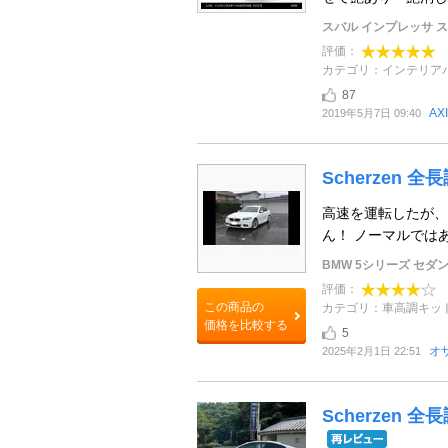
スバル インプレッサ 
評価：
カテゴリ：インテリア
87
AX
2019年5月7日 09:40
Scherzen
高速を運転したが、
ん！ ノーマルでは
BMW 5シリーズ セダ
評価：
この商品の
カテゴリ：車高調キッ
価格を比較する
5
オ
2025年2月1日 22:51
Scherzen