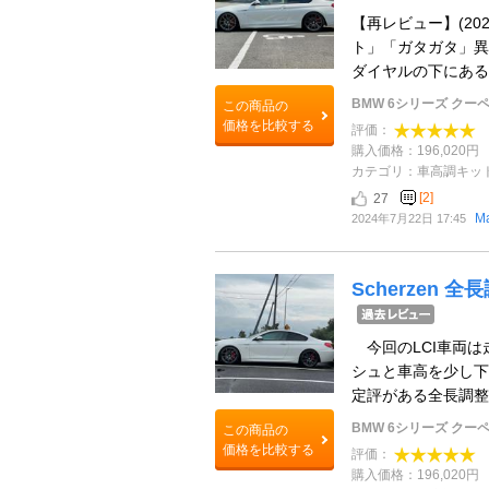
【再レビュー】(20
ト」「ガタガタ」異
ダイヤルの下にあるボ
BMW 6シリーズ クー
この商品の
価格を比較する
評価：
購入価格：196,020円
カテゴリ：車高調キッ
[2]
27
M
2024年7月22日 17:45
Scherzen
今回のLCI車両は
シュと車高を少し
定評がある全長調整式
BMW 6シリーズ クー
この商品の
価格を比較する
評価：
購入価格：196,020円