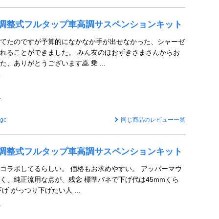
 全長調整式フルタップ車高調サスペンションキット
てたのですが予算的になかなか手が出せなかった、シャーゼ
れることができました。 みん友のほおずきさまさんからお
、ありがとうございます🙇 乗 ...
ン
ト
gc
同じ商品のレビュー一覧
 全長調整式フルタップ車高調サスペンションキット
コラボしてるらしい。 価格もお求めやすい。 アッパーマウ
く、純正流用な点が、残念 標準バネで下げ代は45mmくら
げ がっつり下げたい人 ...
ペ