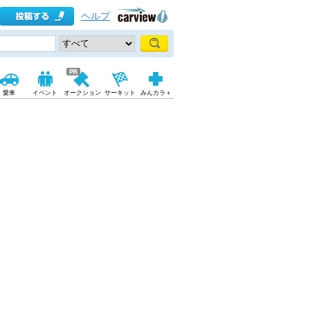
ヘルプ
愛車
イベント
オークション
サーキット
みんカラ＋