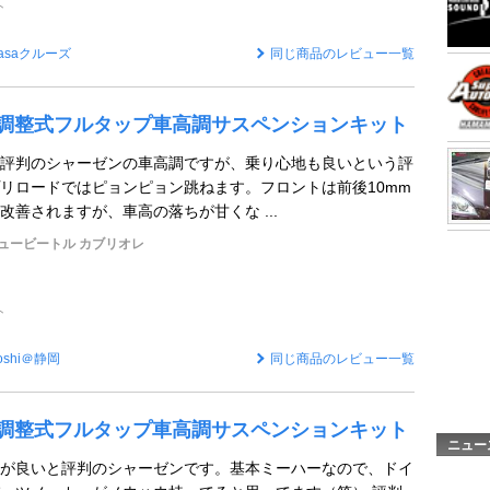
ト
asaクルーズ
同じ商品のレビュー一覧
 全長調整式フルタップ車高調サスペンションキット
評判のシャーゼンの車高調ですが、乗り心地も良いという評
リロードではピョンピョン跳ねます。フロントは前後10mm
改善されますが、車高の落ちが甘くな ...
ュービートル カブリオレ
ト
toshi＠静岡
同じ商品のレビュー一覧
 全長調整式フルタップ車高調サスペンションキット
ニュー
が良いと評判のシャーゼンです。基本ミーハーなので、ドイ