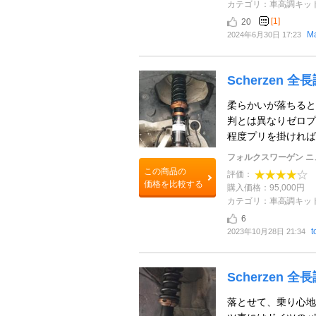
カテゴリ：車高調キッ
[1]
20
M
2024年6月30日 17:23
Scherzen
柔らかいが落ちると
判とは異なりゼロプ
程度プリを掛ければ
フォルクスワーゲン ニ
この商品の
評価：
価格を比較する
購入価格：95,000円
カテゴリ：車高調キッ
6
2023年10月28日 21:34
Scherzen
落とせて、乗り心地