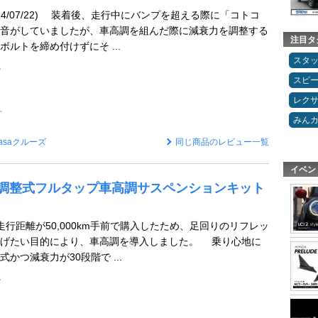
24/07/22) 装着後、走行中にバンプを超える際に「コトコ
音がしていましたが、車高調を組んだ際に減衰力を調整する
注目タ
ルトを締め付けずにそ ...
スタ
ペ
スピ
レク
ト
みん
asaクルーズ
同じ商品のレビュー一覧
イベン
 全長調整式フルタップ車高調サスペンションキット
走行距離が50,000km手前で購入したため、足回りのリフレッ
下げたい目的により、車高調を導入しました。 乗り心地に
かつ減衰力が30段階で ...
ペ