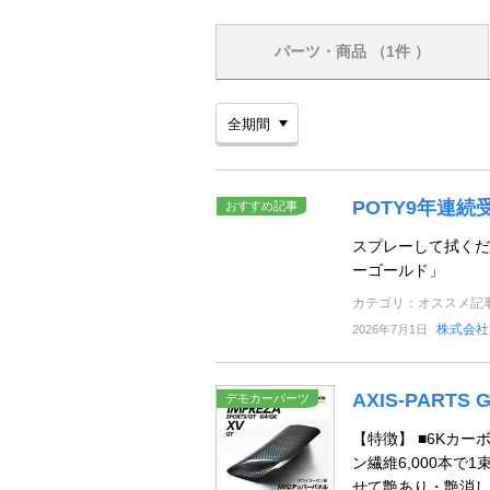
パーツ・商品
（1件 ）
POTY9年連
おすすめ記事
スプレーして拭くだ
ーゴールド」
カテゴリ：オススメ記
株式会社
2026年7月1日
AXIS-PART
デモカーパーツ
【特徴】 ■6Kカ
ン繊維6,000本で
せて艶あり・艶消し・