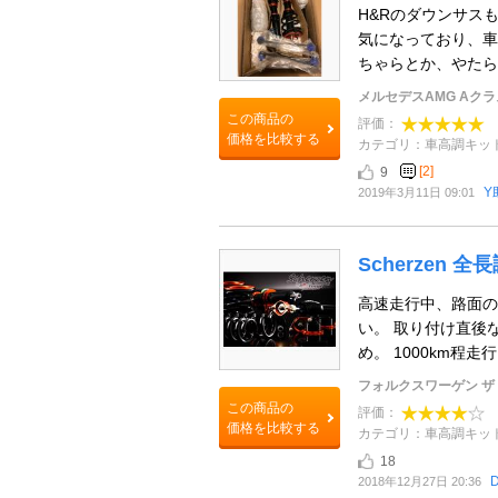
H&Rのダウンサス
気になっており、車
ちゃらとか、やたら
メルセデスAMG Aクラ
この商品の
評価：
価格を比較する
カテゴリ：車高調キッ
[2]
9
Y
2019年3月11日 09:01
Scherzen
高速走行中、路面の
い。 取り付け直後
め。 1000km程走
フォルクスワーゲン ザ
この商品の
評価：
価格を比較する
カテゴリ：車高調キッ
18
D
2018年12月27日 20:36