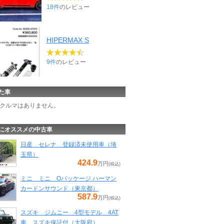
18件
のレビュー
HIPERMAX S
9件
のレビュー
た車
クルマはありません。
にオススメの中古車
日産 セレナ 登録済未使用車（埼
玉県）
424.9
万円
(税込)
ミニ ミニ Oパッケージ ハーマン
カードンサウンド（東京都）
587.9
万円
(税込)
スズキ ジムニー 4型モデル 4AT
車 スズキ保証付（大阪府）