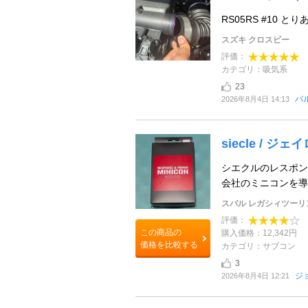
RS05RS #10
スズキ クロスビー
評価：
カテゴリ：吸気系
23
バ
2026年8月4日 14:13
siecle / ジェ
シエクルのレスポン
会社のミニコンを
スバル レガシィツーリ
評価：
この商品の
購入価格：12,342円
価格を比較する
カテゴリ：サブコン
3
ジ
2026年8月4日 12:21