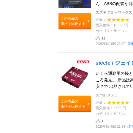
ん、ABSの配管が邪
スズキ アルトワークス
この商品の
評価：
価格を比較する
購入価格：18,500円
カテゴリ：サブコン
11
警
2026年8月6日 22:07
siecle / ジェ
いくら通勤用の軽と
ころ発見。 新品は
安？で 出品されてい
スバル ステラ
この商品の
評価：
価格を比較する
購入価格：3,000円
カテゴリ：サブコン
1
ぼ
2026年8月6日 21:54