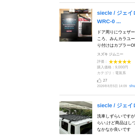
siecle /
WRC-0 ...
ドア周りにウェザー
ころ、みんカラユー
り付けはカプラーON
スズキ ジムニー
評価：
購入価格：9,000円
カテゴリ：電装系
27
shu
2026年8月5日 14:09
siecle /
洗車しずらいですが
らい,けど商品はし
なかなか良いです 取