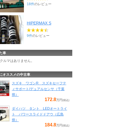
18件
のレビュー
HIPERMAX S
9件
のレビュー
た車
クルマはありません。
にオススメの中古車
スズキ ワゴンR スズキセーフテ
ィサポート/デュアルセンサ（千葉
県）
172.8
万円
(税込)
ダイハツ タント LEDオートライ
ト パワースライドドアウ（広島
県）
184.8
万円
(税込)