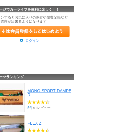
ージでカーライフを便利に楽しく！！
インするとお気に入りの保存や燃費記録など
な管理が出来るようになります
ログイン
ーツランキング
MONO SPORT DAMPE
R
5件
のレビュー
FLEX Z