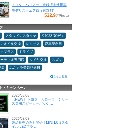
トヨタ ハリアー 登録済未使用車
モデリスタエアロ（東京都）
532.9
万円
(税込)
グ
タ
スタッドレスタイヤ
X-ICESNOW＋
ジンオイル交換
レクサス
愛車記念日
ックプラス
ドライブ
オーディオ専門店
タイヤ交換
スズキ
RU
みんカラ登録記念日
もっと見る
ト・キャンペーン
2026/08/08
【NEW】 トヨタ「カローラ」シリー
ズ専用スピーカーパッケ ...
2026/08/08
製品販売のみも開始！MINI LCI2スタ
イル LEDブラ ...