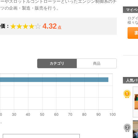
ターやスロットルコントローラーといったエンジン制御系のチ
ーツの企画・製造・販売を行う。
マイペ
ログ
様々
4.32
評価：
点
カテゴリ
商品
人気パ
す。