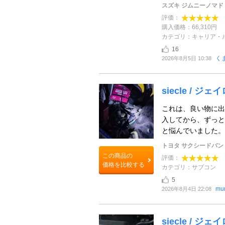
スズキ ジムニーノマド
評価：
購入価格：66,310円
カテゴリ：キャリア・
16
くま
2026年8月5日 10:38
siecle / ジェ
これは、良い物に出
入してから、ずっと
と悩んでいました。 
トヨタ サクシードバン
この商品の
評価：
価格を比較する
カテゴリ：サブコン
5
mu
2026年8月4日 22:08
siecle / 