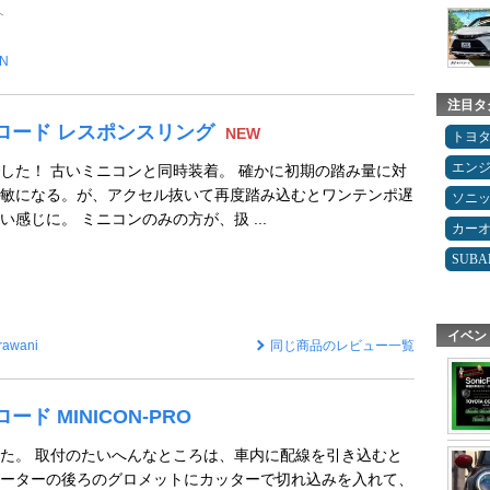
ト
IN
注目タ
ジェイロード レスポンスリング
NEW
トヨ
エン
した！ 古いミニコンと同時装着。 確かに初期の踏み量に対
敏になる。が、アクセル抜いて再度踏み込むとワンテンポ遅
ソニ
感じに。 ミニコンのみの方が、扱 ...
カー
SUBA
イベン
rawani
同じ商品のレビュー一覧
イロード MINICON-PRO
た。 取付のたいへんなところは、車内に配線を引き込むと
ーターの後ろのグロメットにカッターで切れ込みを入れて、