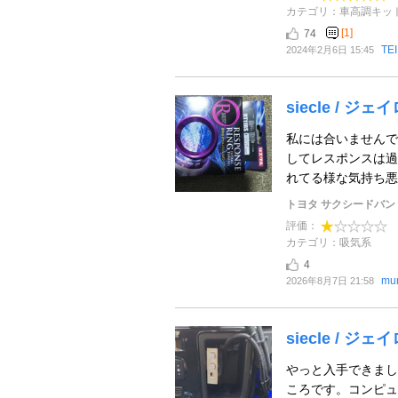
カテゴリ：車高調キッ
[1]
74
TE
2024年2月6日 15:45
siecle / 
私には合いませんで
してレスポンスは過
れてる様な気持ち悪い
トヨタ サクシードバン
評価：
カテゴリ：吸気系
4
mu
2026年8月7日 21:58
siecle / ジェ
やっと入手できまし
ころです。コンピュ