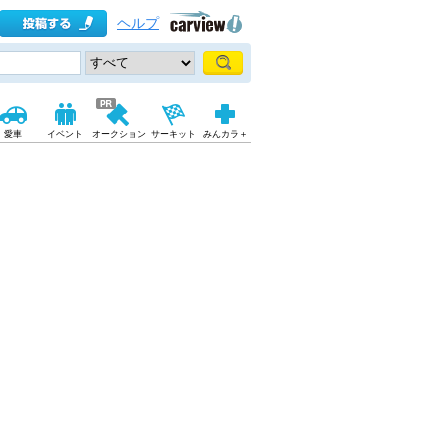
ヘルプ
愛車
イベント
オークション
サーキット
みんカラ＋