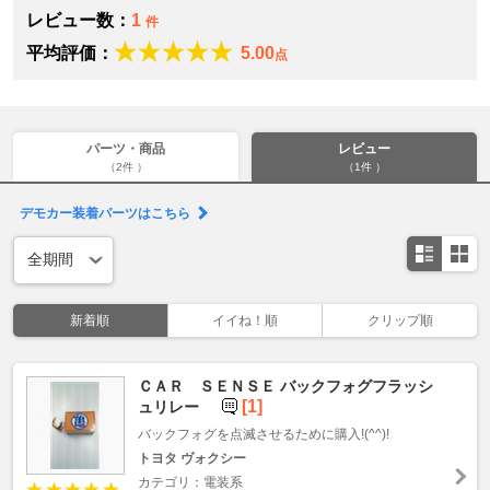
レビュー数：
1
件
平均評価：
5.00
点
パーツ・商品
レビュー
（2件 ）
（1件 ）
デモカー装着パーツはこちら
新着順
イイね！順
クリップ順
ＣＡＲ ＳＥＮＳＥ バックフォグフラッシ
[1]
ュリレー
バックフォグを点滅させるために購入!(^^)!
トヨタ ヴォクシー
カテゴリ：電装系