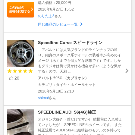
購入価格：25,000円
この商品の
2026年6月27日 15:52
価格を比較する
のりたまδ
さん
同じ商品のレビュー一覧
Speedline Corse スピードライン
アバルトには人気ブランドのラインナップの通
り、細身のスポーク系ホイールの装着率が高めのイ
メージ（あくまでも個人的な感想です）です。しか
もグリジオは街で見かける機会が多い（ような気が
する）ので、天邪 ...
20
アバルト 595C （カブリオレ）
カテゴリ：タイヤ・ホイールセット
2026年5月18日 22:10
shimo/
さん
SPEEDLINE AUDI S6(4G)純正
オジサン大好き（僕だけですが） 結構前に入れ替え
ていましたが… SPEEDLINEのホイールです。 また
純正流用でAUDI S6(4G)結構昔のモデルのを持って