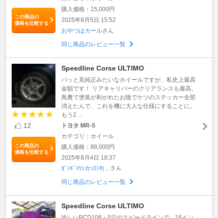
購入価格：15,000円
この商品の
2025年8月5日 15:52
価格を比較する
おやつはカール
さん
同じ商品のレビュー一覧
Speedline Corse ULTIMO
パッと見純正みたいなホイールですが、私史上最高
金額です！ リアキャリパーのクリアランスも最高。
鳥糞で塗装が剥がれたお陰でケツのステッカー全部
消えたんで、これを機に大人な仕様にすることに。
もう2 ...
12
トヨタ MR-S
カテゴリ：ホイール
この商品の
購入価格：88,000円
価格を比較する
2025年8月4日 18:37
ｶﾞﾝｷﾞﾏﾘｯ☆ｼｴﾝﾀ( ...
さん
同じ商品のレビュー一覧
Speedline Corse ULTIMO
珍しいPCD108・5穴のスピードラインで、16イン