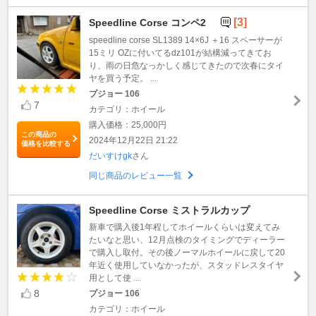
[3]
Speedline Corse コンペ2
speedline corse SL1389 14×6J ＋16 スペーサーが
15ミリ OZに付いてるdz101が結構減ってきてお
り、雨の日危なっかしく感じてきたので次春にタイ
ヤを買う予定。 ...
プジョー 106
7
カテゴリ：ホイール
購入価格：25,000円
この商品の
2024年12月22日 21:22
価格を比較する
だいすけgk
さん
同じ商品のレビュー一覧
Speedline Corse ミストラルカップ
新車で購入後1年程してホイールくらいは変えてみ
たいなと思い、12月点検のタイミングでディーラー
で購入し取付。その後ノーマルホイールに戻して20
年近く使用していなかったが、スタッドレスタイヤ
用として使 ...
8
プジョー 106
カテゴリ：ホイール