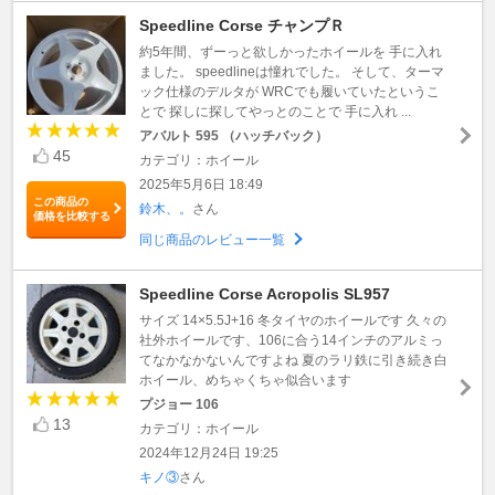
Speedline Corse チャンプＲ
約5年間、ずーっと欲しかったホイールを 手に入れ
ました。 speedlineは憧れでした。 そして、ターマ
ック仕様のデルタが WRCでも履いていたというこ
とで 探しに探してやっとのことで 手に入れ ...
アバルト 595 （ハッチバック）
45
カテゴリ：ホイール
2025年5月6日 18:49
この商品の
鈴木、。
さん
価格を比較する
同じ商品のレビュー一覧
Speedline Corse Acropolis SL957
サイズ 14×5.5J+16 冬タイヤのホイールです 久々の
社外ホイールです、106に合う14インチのアルミっ
てなかなかないんですよね 夏のラリ鉄に引き続き白
ホイール、めちゃくちゃ似合います
プジョー 106
13
カテゴリ：ホイール
2024年12月24日 19:25
キノ③
さん