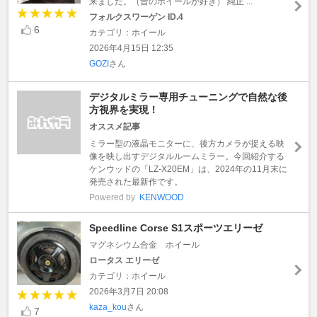
来ました。（昔のホイールが好き） 純正 ...
フォルクスワーゲン ID.4
6
カテゴリ：ホイール
2026年4月15日 12:35
GOZI
さん
デジタルミラー専用チューニングで自然な後
方視界を実現！
オススメ記事
ミラー型の液晶モニターに、後方カメラが捉える映
像を映し出すデジタルルームミラー。今回紹介する
ケンウッドの「LZ-X20EM」は、2024年の11月末に
発売された最新作です。
Powered by
KENWOOD
Speedline Corse S1スポーツエリーゼ
マグネシウム合金 ホイール
ロータス エリーゼ
カテゴリ：ホイール
2026年3月7日 20:08
kaza_kou
さん
7