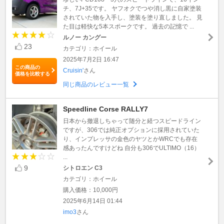
チ、7J+35です。 ヤフオクでつや消し黒に自家塗装
されていた物を入手し、塗装を塗り直しました。 見
た目は軽快な5本スポークです。 過去の記憶で ...
ルノー カングー
23
カテゴリ：ホイール
2025年7月2日 16:47
この商品の
Cruisin'
さん
価格を比較する
同じ商品のレビュー一覧
Speedline Corse RALLY7
日本から撤退しちゃって随分と経つスピードライン
ですが、306では純正オプションに採用されていた
り、インプレッサの金色のヤツとかWRCでも存在
感あったんですけどね 自分も306でULTIMO（16）
...
9
シトロエン C3
カテゴリ：ホイール
購入価格：10,000円
2025年6月14日 01:44
imo3
さん