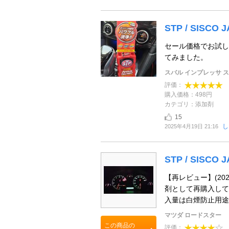
STP / SISCO 
セール価格でお試し
てみました。
スバル インプレッサ 
評価：
購入価格：498円
カテゴリ：添加剤
15
し
2025年4月19日 21:16
STP / SISCO 
【再レビュー】(20
剤として再購入して
入量は白煙防止用途の
マツダ ロードスター
この商品の
評価：