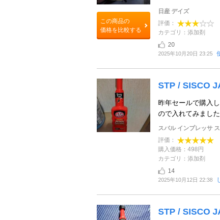
日産 デイズ
この商品の
評価：
価格を比較する
カテゴリ：添加剤
20
2025年10月20日 23:25
STP / SISCO 
昨年セールで購入し
ので入れてみました
スバル インプレッサ 
評価：
購入価格：498円
カテゴリ：添加剤
14
2025年10月12日 22:38
STP / SISCO