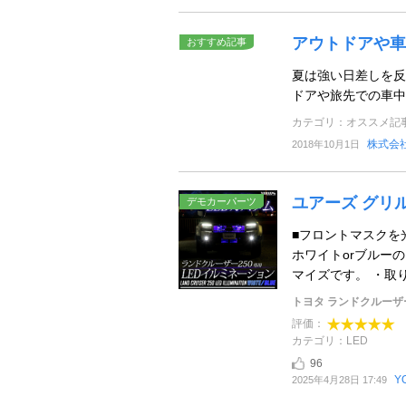
アウトドアや車
おすすめ記事
夏は強い日差しを反
ドアや旅先での車中
カテゴリ：オススメ記
株式会
2018年10月1日
ユアーズ グリ
デモカーパーツ
■フロントマスクを
ホワイトorブルー
マイズです。 ・取り
トヨタ ランドクルーザー
評価：
カテゴリ：LED
96
Y
2025年4月28日 17:49