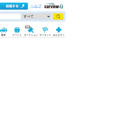
ヘルプ
愛車
イベント
オークション
サーキット
みんカラ＋