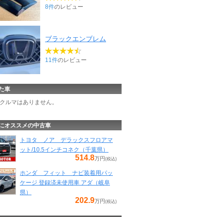
8件
のレビュー
ブラックエンブレム
11件
のレビュー
た車
クルマはありません。
にオススメの中古車
トヨタ ノア デラックスフロアマ
ット/10.5インチコネク（千葉県）
514.8
万円
(税込)
ホンダ フィット ナビ装着用パッ
ケージ 登録済未使用車 アダ（岐阜
県）
202.9
万円
(税込)