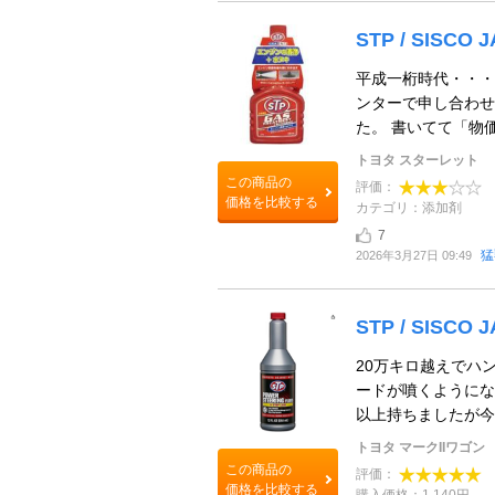
STP / SISCO 
平成一桁時代・・・
ンターで申し合わせ
た。 書いてて「物価
トヨタ スターレット
この商品の
評価：
価格を比較する
カテゴリ：添加剤
7
猛
2026年3月27日 09:49
STP / SISCO JA
20万キロ越えでハ
ードが噴くようにな
以上持ちましたが今
トヨタ マークIIワゴン
この商品の
評価：
価格を比較する
購入価格：1,140円