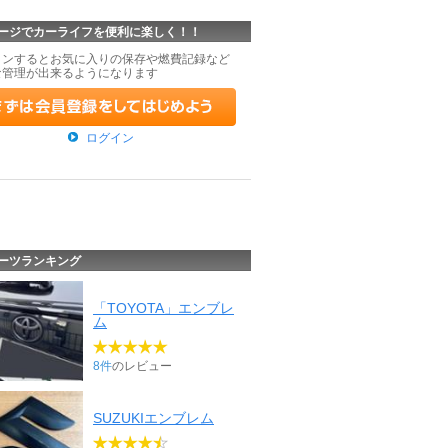
ージでカーライフを便利に楽しく！！
インするとお気に入りの保存や燃費記録など
な管理が出来るようになります
ログイン
ーツランキング
「TOYOTA」エンブレ
ム
8件
のレビュー
SUZUKIエンブレム