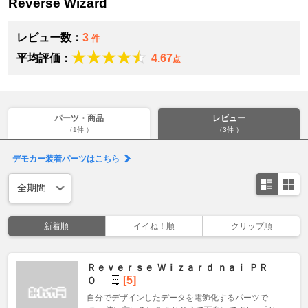
Reverse Wizard
レビュー数：
3
件
平均評価：
4.67
点
パーツ・商品
レビュー
（1件 ）
（3件 ）
デモカー装着パーツはこちら
新着順
イイね！順
クリップ順
Ｒｅｖｅｒｓｅ Ｗｉｚａｒｄ ｎａｉ ＰＲ
[5]
Ｏ
自分でデザインしたデータを電飾化するパーツで