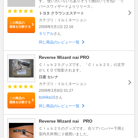
す。 使い方いろいろありそうで面白いですね♪ 「リ
バースウィザードよりリリース」
トヨタ クラウンエステート
カテゴリ：イルミネーション
この商品の
2009年5月1日 22:16
価格を比較する
Ｓリアル
さん
同じ商品のレビュー一覧
Reverse Wizard nai PRO
Ｃｌｕｂ２５グッズです。 「Ｃｌｕｂ２５」の文字
がＬＥＤで投影されます。
日産 セレナ
カテゴリ：イルミネーション
2009年3月8日 01:27
toshika10
さん
この商品の
価格を比較する
同じ商品のレビュー一覧
Reverse Wizard nai PRO
Ｃｌｕｂ２５のグッズです。 右リアバンパー下用と
室内天井用に２個買いました。