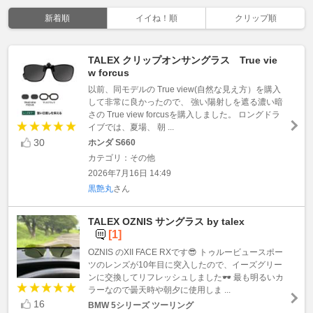
新着順
イイね！順
クリップ順
TALEX クリップオンサングラス True vie
w forcus
以前、同モデルの True view(自然な見え方）を購入
して非常に良かったので、 強い陽射しを遮る濃い暗
さの True view forcusを購入しました。 ロングドラ
イブでは、夏場、 朝 ...
30
ホンダ S660
カテゴリ：その他
2026年7月16日 14:49
黒艶丸
さん
TALEX OZNIS サングラス by talex
[1]
OZNIS のXII FACE RXです😎 トゥルービュースポー
ツのレンズが10年目に突入したので、イーズグリー
ンに交換してリフレッシュしました🕶️ 最も明るいカ
ラーなので曇天時や朝夕に使用しま ...
16
BMW 5シリーズ ツーリング