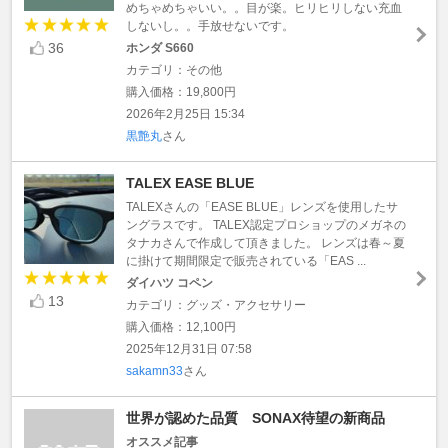
めちゃめちゃいい。。目が楽。ヒリヒリしない充血
しないし。。手放せないです。
36
ホンダ S660
カテゴリ：その他
購入価格：19,800円
2026年2月25日 15:34
黒艶丸
さん
TALEX EASE BLUE
TALEXさんの「EASE BLUE」レンズを使用したサ
ングラスです。 TALEX認定プロショップのメガネの
タナカさんで作成して頂きました。 レンズは春～夏
に掛けて期間限定で販売されている「EAS ...
ダイハツ コペン
13
カテゴリ：グッズ・アクセサリー
購入価格：12,100円
2025年12月31日 07:58
sakamn33
さん
世界が認めた品質 SONAX待望の新商品
オススメ記事