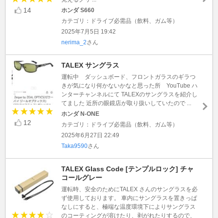
14
ホンダ S660
カテゴリ：ドライブ必需品（飲料、ガム等）
2025年7月5日 19:42
nerima_2
さん
TALEX サングラス
運転中 ダッシュボード、フロントガラスのギラつ
きが気になり何かないかなと思った所 YouTube ハ
ンターチャンネルにて TALEXのサングラスを紹介し
てました 近所の眼鏡店が取り扱いしていたので ...
ホンダ N-ONE
12
カテゴリ：ドライブ必需品（飲料、ガム等）
2025年6月27日 22:49
Taka9590
さん
TALEX Glass Code [テンプルロック] チャ
コールグレー
運転時、安全のためにTALEX さんのサングラスを必
ず使用しております。 車内にサングラスを置きっぱ
なしにすると、極端な温度環境下によりサングラス
のコーティングが溶けたり、剥がれたりするので、