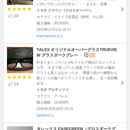
に付いて行ったのですが・・・ まさか、在庫 ...
トヨタ クラウン（クロスオーバー）
14
カテゴリ：ドライブ必需品（飲料、ガム等）
購入価格：35,500円
2025年11月1日 16:17
macmacmac
さん
TALEX オリジナルオーバーグラスTRUEVIE
[2]
W グラスダークグレー
貯まりまくっていたJALマイルで憧れのタレックス
入手。 今まで使っていた国産ブランドAXE の偏光
グラスも悪くはなかったが、 噂通り掛けた瞬間から
眼というか脳？がリラックスする感じ。 近々長距離
走る ...
14
トヨタ アルテッツァ
カテゴリ：アパレル
購入価格：19,800円
2025年10月26日 16:15
syasya
さん
タレックス EASEGREEN（グロスダークグ