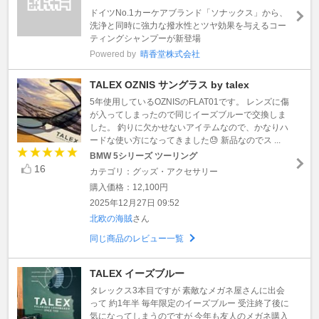
ドイツNo.1カーケアブランド「ソナックス」から、
洗浄と同時に強力な撥水性とツヤ効果を与えるコー
ティングシャンプーが新登場
Powered by
晴香堂株式会社
TALEX OZNIS サングラス by talex
5年使用しているOZNISのFLAT01です。 レンズに傷
が入ってしまったので同じイーズブルーで交換しま
した。 釣りに欠かせないアイテムなので、かなりハ
ードな使い方になってきました😓 新品なのでス ...
BMW 5シリーズ ツーリング
16
カテゴリ：グッズ・アクセサリー
購入価格：12,100円
2025年12月27日 09:52
北欧の海賊
さん
同じ商品のレビュー一覧
TALEX イーズブルー
タレックス3本目ですが 素敵なメガネ屋さんに出会
って 約1年半 毎年限定のイーズブルー 受注終了後に
気になってしまうのですが 今年も友人のメガネ購入