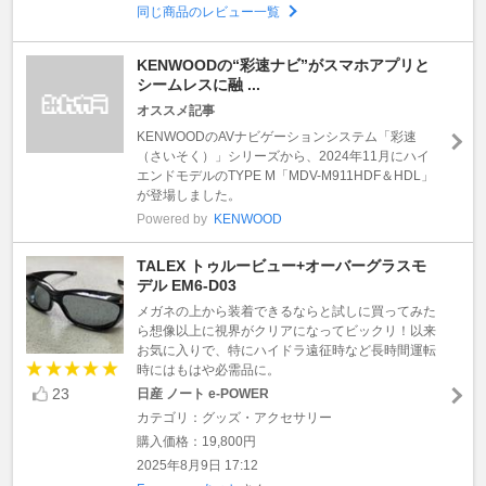
同じ商品のレビュー一覧
KENWOODの“彩速ナビ”がスマホアプリと
シームレスに融 ...
オススメ記事
KENWOODのAVナビゲーションシステム「彩速
（さいそく）」シリーズから、2024年11月にハイ
エンドモデルのTYPE M「MDV-M911HDF＆HDL」
が登場しました。
Powered by
KENWOOD
TALEX トゥルービュー+オーバーグラスモ
デル EM6-D03
メガネの上から装着できるならと試しに買ってみた
ら想像以上に視界がクリアになってビックリ！以来
お気に入りで、特にハイドラ遠征時など長時間運転
時にはもはや必需品に。
23
日産 ノート e-POWER
カテゴリ：グッズ・アクセサリー
購入価格：19,800円
2025年8月9日 17:12