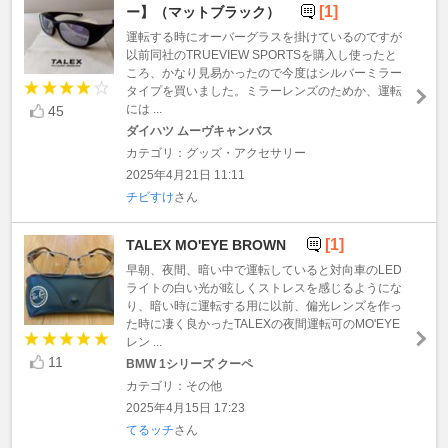
[1]
ー】（マットブラック）
運転する時にオーバーグラスを掛けているのですが
以前同社のTRUEVIEW SPORTSを購入し使ったと
ころ、かなり見易かったので今度はシルバーミラー
タイプを買いました。ミラーレンズのためか、運転
には ...
45
ダイハツ ムーヴキャンバス
カテゴリ：グッズ・アクセサリー
2025年4月21日 11:11
チビすけ
さん
[1]
TALEX MO'EYE BROWN
早朝、夜間、暗い中で運転していると対向車のLED
ライトの白い光が眩しくストレスを感じるようにな
り、暗い時に運転する用に以前、偏光レンズを作っ
た時に凄く良かったTALEXの夜間運転可のMO'EYE
レン ...
11
BMW 1シリーズ クーペ
カテゴリ：その他
2025年4月15日 17:23
てるッチ
さん