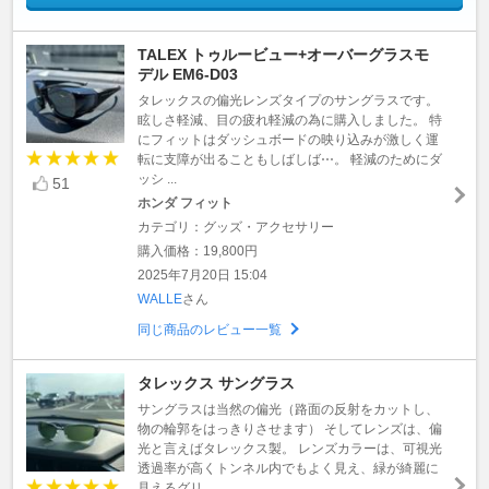
TALEX トゥルービュー+オーバーグラスモ
デル EM6-D03
タレックスの偏光レンズタイプのサングラスです。
眩しさ軽減、目の疲れ軽減の為に購入しました。 特
にフィットはダッシュボードの映り込みが激しく運
転に支障が出ることもしばしば⋯。 軽減のためにダ
ッシ ...
51
ホンダ フィット
カテゴリ：グッズ・アクセサリー
購入価格：19,800円
2025年7月20日 15:04
WALLE
さん
同じ商品のレビュー一覧
タレックス サングラス
サングラスは当然の偏光（路面の反射をカットし、
物の輪郭をはっきりさせます） そしてレンズは、偏
光と言えばタレックス製。 レンズカラーは、可視光
透過率が高くトンネル内でもよく見え、緑が綺麗に
見えるグリ ...