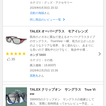
カテゴリ：グッズ・アクセサリー
2026年6月30日 20:32
北欧の海賊
さん
同じ商品のレビュー一覧
TALEX オーバーグラス モアイレンズ
既存のメガネに重ねて使えるオーバーグラスタイプ
のサングラス。 TrueView 一瞬、視力が上がったか
のようなクリアな視界。 全く疲れない。 あまりに
も良いので 運転中だけでなく、 散歩中や通 ...
ホンダ S660
35
カテゴリ：その他
購入価格：19,800円
2026年2月25日 15:39
黒艶丸
さん
TALEX クリップオン サングラス True Vi
ew
SWANSのクリップオン サングラスの後継として
購入。 実際に長時間走ってからレビュー予定。 →