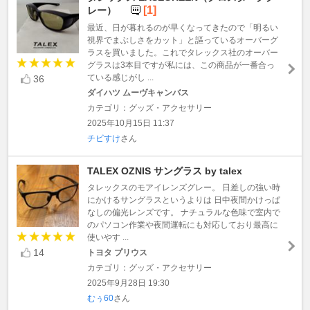
[1]
レー）
最近、日が暮れるのが早くなってきたので「明るい
視界でまぶしさをカット」と謳っているオーバーグ
ラスを買いました。これでタレックス社のオーバー
グラスは3本目ですが私には、この商品が一番合っ
ている感じがし ...
36
ダイハツ ムーヴキャンバス
カテゴリ：グッズ・アクセサリー
2025年10月15日 11:37
チビすけ
さん
TALEX OZNIS サングラス by talex
タレックスのモアイレンズグレー。 日差しの強い時
にかけるサングラスというよりは 日中夜間かけっぱ
なしの偏光レンズです。 ナチュラルな色味で室内で
のパソコン作業や夜間運転にも対応しており最高に
使いやす ...
14
トヨタ プリウス
カテゴリ：グッズ・アクセサリー
2025年9月28日 19:30
むぅ60
さん