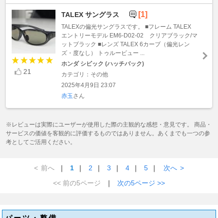
[1]
TALEX サングラス
TALEXの偏光サングラスです。 ■フレーム TALEX
エントリーモデル EM6-D02-02 クリアブラック/マ
ットブラック ■レンズ TALEX 6カーブ（偏光レン
ズ・度なし） トゥルービュー ...
ホンダ シビック (ハッチバック)
21
カテゴリ：その他
2025年4月9日 23:07
赤玉
さん
※レビューは実際にユーザーが使用した際の主観的な感想・意見です。 商品・
サービスの価値を客観的に評価するものではありません。あくまでも一つの参
考としてご活用ください。
<
前へ
｜
1
｜
2
｜
3
｜
4
｜
5
｜
次へ
>
<< 前の5ページ
｜
次の5ページ >>
パーツ・整備