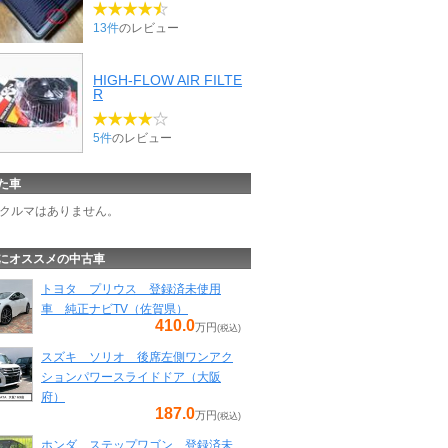
13件
のレビュー
HIGH-FLOW AIR FILTE
R
5件
のレビュー
た車
クルマはありません。
にオススメの中古車
トヨタ プリウス 登録済未使用
車 純正ナビTV（佐賀県）
410.0
万円
(税込)
スズキ ソリオ 後席左側ワンアク
ションパワースライドドア（大阪
府）
187.0
万円
(税込)
ホンダ ステップワゴン 登録済未