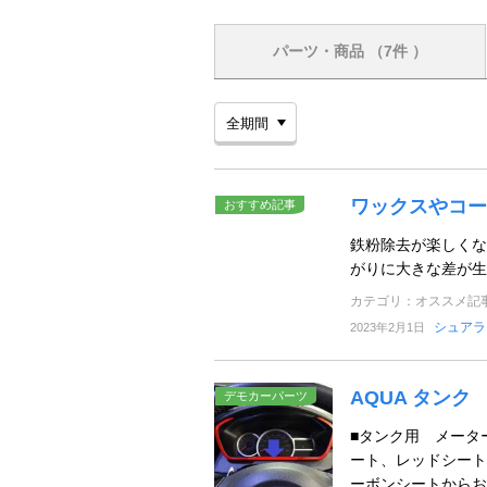
パーツ・商品
（7件 ）
ワックスやコー
おすすめ記事
鉄粉除去が楽しくな
がりに大きな差が生
カテゴリ：オススメ記
シュアラ
2023年2月1日
AQUA タン
デモカーパーツ
■タンク用 メータ
ート、レッドシート
ーボンシートからお選