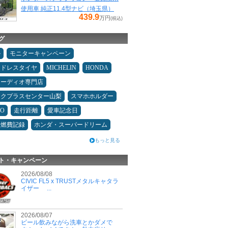
使用車 純正11.4型ナビ（埼玉県）
439.9
万円
(税込)
グ
ル
モニターキャンペーン
ッドレスタイヤ
MICHELIN
HONDA
オーディオ専門店
ックプラスセンター山梨
スマホホルダー
MO
走行距離
愛車記念日
＆燃費記録
ホンダ・スーパードリーム
もっと見る
ト・キャンペーン
2026/08/08
CIVIC FL5 x TRUSTメタルキャタラ
イザー ...
2026/08/07
ビール飲みながら洗車とかダメで