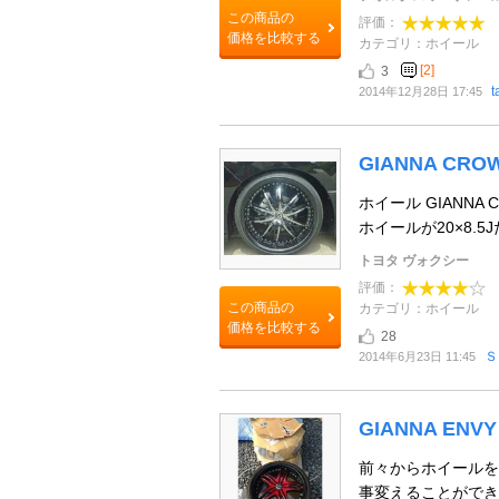
この商品の
評価：
価格を比較する
カテゴリ：ホイール
[2]
3
2014年12月28日 17:45
GIANNA CRO
ホイール GIANNA C
ホイールが20×8.5
トヨタ ヴォクシー
評価：
この商品の
カテゴリ：ホイール
価格を比較する
28
Ｓ
2014年6月23日 11:45
GIANNA ENVY
前々からホイールを
事変えることができ