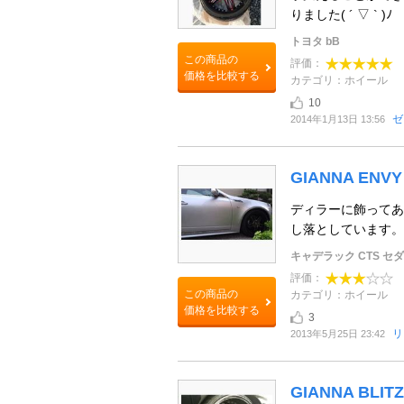
りました( ´ ▽ ` )ﾉ
トヨタ bB
この商品の
評価：
価格を比較する
カテゴリ：ホイール
10
ゼ
2014年1月13日 13:56
GIANNA ENVY
ディラーに飾ってあ
し落としています。
キャデラック CTS セ
評価：
この商品の
カテゴリ：ホイール
価格を比較する
3
リ
2013年5月25日 23:42
GIANNA BLITZ