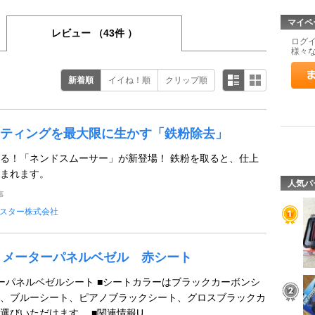
マイペ
レビュー
（43件 ）
ログ
様々
新着順
イイね！順
クリップ順
ティングを最大限に生かす「鉄粉除去」
る！「ネンドスムーサー」が新登場！ 鉄粉を取ると、仕上
まれます。
人気パ
事
スター株式会社
ク メーターパネルベゼル 赤シート
ーパネルベゼルシート ■シートカラーはブラックカーボンシ
、ブルーシート、ピアノブラックシート、グロスブラックカ
びいただけます。 ■関連情報U ...