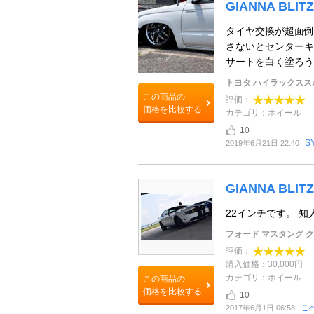
GIANNA BLITZ
タイヤ交換が超面倒
さないとセンターキ
サートを白く塗ろうか迷
トヨタ ハイラックス
この商品の
評価：
価格を比較する
カテゴリ：ホイール
10
S
2019年6月21日 22:40
GIANNA BLITZ
22インチです。 
フォード マスタング 
評価：
購入価格：30,000円
カテゴリ：ホイール
この商品の
価格を比較する
10
こ
2017年6月1日 06:58