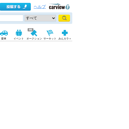
ヘルプ
愛車
イベント
オークション
サーキット
みんカラ＋