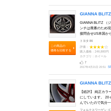
GIANNA BLITZ
GIANNA BLIT
ンチは廃番のため現
接問合せUS本国から
トヨタ 86
この商品の
評価：
価格を比較する
購入価格：246,880円
カテゴリ：ホイール
7
S
2017年4月21日 20:51
GIANNA BLITZ
【総評】 純正カラ
にしています。 20
んでいたので気分一新
フォルクスワーゲン ゴル