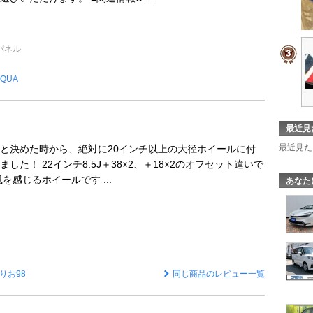
パネル
QUA
最近見
最近見た
と決めた時から、絶対に20インチ以上の大径ホイールに付
した！ 22インチ8.5J＋38×2、＋18×2のオフセット違いで
を感じるホイールです ...
あなた
りお98
同じ商品のレビュー一覧