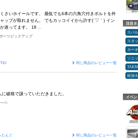
くさいホイールです。 最低でも6本の六角穴付きボルトを外
ャップが取れません。 でもカッコイイから許す(´▽｀) イン
注目タ
ってます。 18 ...
スバ
スポーツピックアップ
スタ
カー
ソニ
YOU
同じ商品のレビュー一覧
TAK
給油
知人に破格で譲っていただきました。
イベン
クーペ
へたんぐ
同じ商品のレビュー一覧