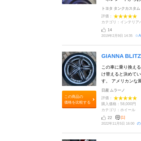
トヨタ タンクカスタム
評価：
カテゴリ：インテリア
14
☆A
2019年2月9日 14:35
GIANNA BLITZ
この車に乗り換える
け替えると決めていま
す。 アメリカンな風
日産 ムラーノ
この商品の
評価：
価格を比較する
購入価格：58,000円
カテゴリ：ホイール
[1]
22
の
2022年11月5日 16:00