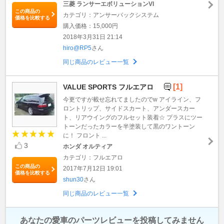
三菱 ランサーエボリューションVI
この商品の
カテゴリ：アンサーバックシステム
価格を比較する
購入価格：15,000円
2018年3月31日 21:14
hiro@RP5
さん
同じ商品のレビュー一覧
[1]
VALUE SPORTS フルエアロ
今更ですが載せ忘れてましたのでw アイライン、フ
ロントリップ、サイドスカート、アンダースカー
ト、リアウイングのフルセット装着☆ プラスにツー
トーンだったカラーを半塗装して黒のワントーン
に！ フロント ...
3
ホンダ オルティア
カテゴリ：フルエアロ
この商品の
2017年7月12日 19:01
価格を比較する
shun30
さん
同じ商品のレビュー一覧
あなたの愛車のパーツレビューを投稿してみません