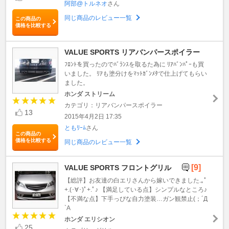
阿部@トルネオ
さん
同じ商品のレビュー一覧
この商品の
価格を比較する
VALUE SPORTS リアバンパースポイラー
ﾌﾛﾝﾄを買ったのでﾊﾞﾗﾝｽを取るた為に ﾘｱﾊﾞﾝﾊﾟｰも買
いました。 ﾘｱも塗分けをﾏｯﾄｶﾞﾝﾒﾀで仕上げてもらい
ました。
ホンダ ストリーム
カテゴリ：リアバンパースポイラー
13
2015年4月2日 17:35
ともﾘｰﾑ
さん
この商品の
価格を比較する
同じ商品のレビュー一覧
[9]
VALUE SPORTS フロントグリル
【総評】お友達の白エリさんから嫁いできました.｡ﾟ
+.(･∀･)ﾟ+.ﾟ♪ 【満足している点】シンプルなところ♪
【不満な点】下手っぴな自力塗装…ガン観禁止(；´Д
`A
ホンダ エリシオン
25