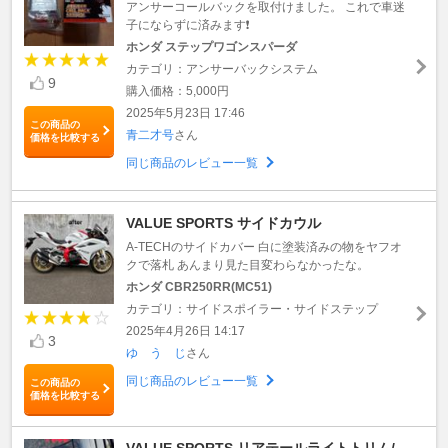
アンサーコールバックを取付けました。 これで車迷
子にならずに済みます❗
ホンダ ステップワゴンスパーダ
カテゴリ：アンサーバックシステム
9
購入価格：5,000円
2025年5月23日 17:46
この商品の
青二才号
さん
価格を比較する
同じ商品のレビュー一覧
VALUE SPORTS サイドカウル
A-TECHのサイドカバー 白に塗装済みの物をヤフオ
クで落札 あんまり見た目変わらなかったな。
ホンダ CBR250RR(MC51)
カテゴリ：サイドスポイラー・サイドステップ
2025年4月26日 14:17
3
ゆ う じ
さん
同じ商品のレビュー一覧
この商品の
価格を比較する
VALUE SPORTS リアテールライトトリム/