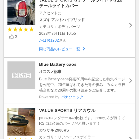
テールライトカバー
アクセントに
スズキ アルトハイブリッド
カテゴリ：ボディパーツ
2023年8月11日 10:55
3
かばお1202
さん
同じ商品のレビュー一覧
Blue Battery caos
オススメ記事
Blue Battery caos発売20周年を記念した特集ページ
を公開中。20年選ばれてきた青の歩み、みんカラ投
稿企画など20周年の取り組みをご紹介します。
Powered by
パナソニック
VALUE SPORTS リアカウル
pmcのロングテールの比較です。 pmcの方が長くて
RSには必須のパーツだと思います！
カワサキ Z900RS
カテゴリ：リアハーフスポイラー