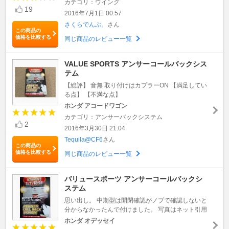
カテゴリ：ウイング
19
2016年7月1日 00:57
さくらでんぶ。
さん
この商品の
価格を比較する
同じ商品のレビュー一覧
VALUE SPORTS アンサーコールバックシス
テム
【総評】 音無 取り付けはカプラーON 【満足してい
る点】 【不満な点】
ホンダ アコードワゴン
カテゴリ：アンサーバックシステム
2
2016年3月30日 21:04
Tequila@CF6
さん
この商品の
価格を比較する
同じ商品のレビュー一覧
バリュースポーツ アンサーコールバックシ
ステム
思い出し。 中期型は開閉確認がノブで確認しないと
分からなかったんで付けました。 写真はネット引用
ホンダ オデッセイ