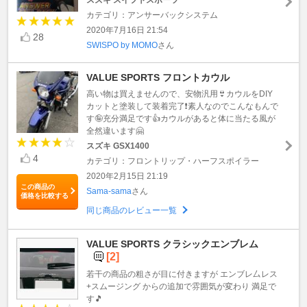
カテゴリ：アンサーバックシステム
2020年7月16日 21:54
28
SWISPO by MOMO
さん
VALUE SPORTS フロントカウル
高い物は買えませんので、安物汎用👙カウルをDIY
カットと塗装して装着完了❗️素人なのでこんなもんで
す🤪充分満足です👍カウルがあると体に当たる風が
全然違います🤗
スズキ GSX1400
4
カテゴリ：フロントリップ・ハーフスポイラー
2020年2月15日 21:19
この商品の
Sama-sama
さん
価格を比較する
同じ商品のレビュー一覧
VALUE SPORTS クラシックエンブレム
[2]
若干の商品の粗さが目に付きますが エンブレ厶レス
+スムージング からの追加で雰囲気が変わり 満足で
す🎵