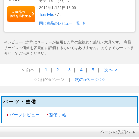
カテゴリ：グリル
2015年1月25日 18:06
この商品の
Tenstyle
さん
価格を比較する
同じ商品のレビュー一覧
※レビューは実際にユーザーが使用した際の主観的な感想・意見です。 商品・
サービスの価値を客観的に評価するものではありません。あくまでも一つの参
考としてご活用ください。
<
前へ
｜
1
｜
2
｜
3
｜
4
｜
5
｜
次へ
>
<< 前の5ページ
｜
次の5ページ >>
パーツ・整備
パーツレビュー
整備手帳
ページの先頭へ ▲