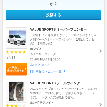
か？
投稿する
VALUE SPORTS オーバーフェンダー
【総評】 これを装着しないと、アルミが出まくりw
片側30mmのオーバーフェンダー❗️ 【満足している
点】 【不満な点】
ホンダ Z
カテゴリ：フェンダー
18
2016年10月13日 08:00
あおパパ＠
さん
この商品の
価格を比較する
同じ商品のレビュー一覧
VALUE SPORTS テールウイング
みん友さんから譲っていただいたウイング。 軽いの
で両面テープで取り付け。 想像より大きい。 カメ
ラ穴、エンブレム穴が隠れて便利。
ホンダ ラグレイト