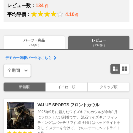
レビュー数：
134
件
平均評価：
4.10
点
パーツ・商品
レビュー
（34件 ）
（134件 ）
デモカー装着パーツはこちら
新着順
イイね！順
クリップ順
VALUE SPORTS フロントカウル
2025年9月に頼んだワイズキアのカウルが今年1月
にフロントだけ到着です。 流石ワイズキア フィッ
ティングはバッチリです 取り付けはヘッドライトを
外して ステーを付けて、そのステーにヘッドライト