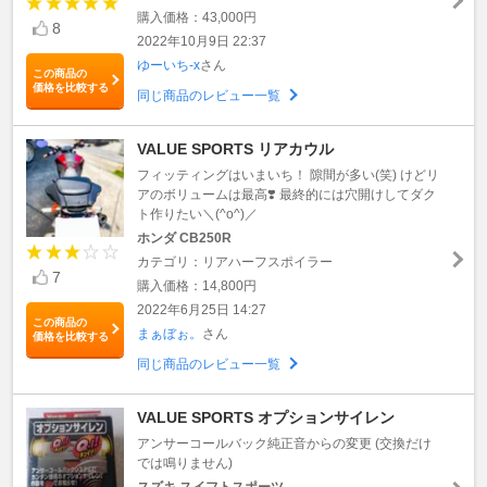
購入価格：43,000円
8
2022年10月9日 22:37
ゆーいち-x
さん
この商品の
価格を比較する
同じ商品のレビュー一覧
VALUE SPORTS リアカウル
フィッティングはいまいち！ 隙間が多い(笑) けどリ
アのボリュームは最高❣️ 最終的には穴開けしてダク
ト作りたい＼(^o^)／
ホンダ CB250R
カテゴリ：リアハーフスポイラー
7
購入価格：14,800円
2022年6月25日 14:27
この商品の
まぁぼぉ。
さん
価格を比較する
同じ商品のレビュー一覧
VALUE SPORTS オプションサイレン
アンサーコールバック純正音からの変更 (交換だけ
では鳴りません)
スズキ スイフトスポーツ