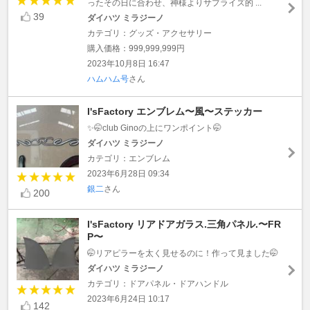
ったその日に合わせ、神様よりサプライズ的 ...
39
ダイハツ ミラジーノ
カテゴリ：グッズ・アクセサリー
購入価格：999,999,999円
2023年10月8日 16:47
ハムハム号
さん
I'sFactory エンブレム〜風〜ステッカー
✨🤭club Ginoの上にワンポイント🤭
ダイハツ ミラジーノ
カテゴリ：エンブレム
2023年6月28日 09:34
銀二
さん
200
I'sFactory リアドアガラス.三角パネル.〜FR
P〜
🤭リアピラーを太く見せるのに！作って見ました🤭
ダイハツ ミラジーノ
カテゴリ：ドアパネル・ドアハンドル
2023年6月24日 10:17
142