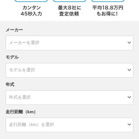
メーカー
モデル
年式
走行距離（km）