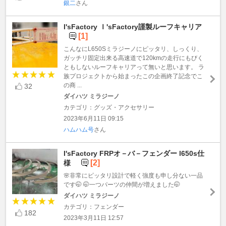
銀二
さん
I'sFactory Ｉ'sFactory謹製ルーフキャリア
[1]
こんなにL650Sミラジーノにピッタリ、しっくり、
ガッチリ固定出来る高速道で120kmの走行にもびく
ともしないルーフキャリアって無いと思います。 ラ
族プロジェクトから始まったこの企画終了記念でこ
の商 ...
32
ダイハツ ミラジーノ
カテゴリ：グッズ・アクセサリー
2023年6月11日 09:15
ハムハム号
さん
I'sFactory FRPオ－バ－フェンダー l650s仕
[2]
様
🌸非常にピッタリ設計で軽く強度も申し分ない一品
です🤭 🤭一つパーツの仲間が増えました🤭
ダイハツ ミラジーノ
カテゴリ：フェンダー
182
2023年3月11日 12:57