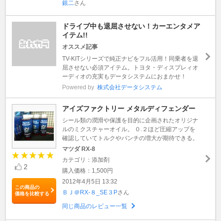
銀二
さん
ドライブ中も退屈させない！カーエンタメア
イテム!!
オススメ記事
TV-KITシリーズで純正ナビをフル活用！同乗者を退
屈させない必須アイテム。トヨタ・ディスプレィオ
ーディオの充実もデータシステムにおまかせ！
Powered by
株式会社データシステム
アイズファクトリー メタルディフェンダー
シール類の潤滑や保護を目的に企画されたオリジナ
ルのミクスチャーオイル。 ０.２ほど圧縮アップを
確認していてトルクやパンチの増大が期待できる。
マツダ RX-8
カテゴリ：添加剤
2
購入価格：1,500円
2012年4月5日 13:32
この商品の
ＢＪ＠RX-８_SE３P
さん
価格を比較する
同じ商品のレビュー一覧