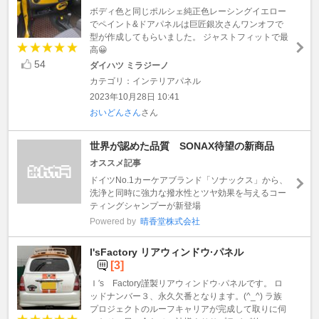
ボディ色と同じポルシェ純正色レーシングイエロー
でペイント&ドアパネルは巨匠銀次さんワンオフで
型が作成してもらいました。 ジャストフィットで最
高😀
54
ダイハツ ミラジーノ
カテゴリ：インテリアパネル
2023年10月28日 10:41
おいどんさん
さん
世界が認めた品質 SONAX待望の新商品
オススメ記事
ドイツNo.1カーケアブランド「ソナックス」から、
洗浄と同時に強力な撥水性とツヤ効果を与えるコー
ティングシャンプーが新登場
Powered by
晴香堂株式会社
I'sFactory リアウィンドウ·パネル
[3]
Ｉ′s Factory謹製リアウィンドウ·パネルです。 ロ
ッドナンバー３、永久欠番となります。(^_^) ラ族
プロジェクトのルーフキャリアが完成して取りに伺