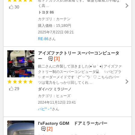
右ドアガラス)のみ装着です。 吸盤も吸着力半端な
く高 ...
30
トヨタ 86
カテゴリ：カーテン
購入価格：15,180円
2025年7月22日 08:21
RE-86
さん
アイズファクトリー スーパーコンピュータ
[3]
ー
銀二さんに作製して頂きました(●´ω｀●) アイズファ
クトリー制のスーパーコンピュータ💻 ✨パピプラ
✨ オーダーメイドです╰(*´︶`*)╯♡ こちらのパー
ツは電力をしっかり回してくれ ...
29
ダイハツ ミラジーノ
カテゴリ：ヒューズ
2024年11月12日 23:41
パピ^ - ^
さん
I'sFactory GDM ドアミラーカバー
[2]