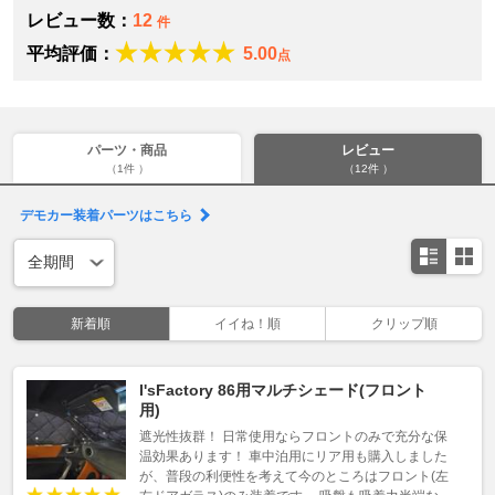
レビュー数：
12
件
平均評価：
5.00
点
パーツ・商品
レビュー
（1件 ）
（12件 ）
デモカー装着パーツはこちら
新着順
イイね！順
クリップ順
I'sFactory 86用マルチシェード(フロント
用)
遮光性抜群！ 日常使用ならフロントのみで充分な保
温効果あります！ 車中泊用にリア用も購入しました
が、普段の利便性を考えて今のところはフロント(左