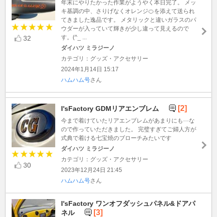
年末にやりたかった作業がようやく本日完了。 メッ
キ基調の中、さりげなくオレンジ🍊を添えて送られ
てきました逸品です。 メタリックと違いガラスのパ
ウダーが入っていて輝きが少し違って見えるので
す。(^_ ...
32
ダイハツ ミラジーノ
カテゴリ：グッズ・アクセサリー
2024年1月14日 15:17
ハムハム号
さん
[2]
I'sFactory GDMリアエンブレム
今まで着けていたリアエンブレムがあまりにも···な
ので作っていただきました。 完璧すぎてご婦人方が
式典で着ける七宝焼のブローチみたいです
ダイハツ ミラジーノ
カテゴリ：グッズ・アクセサリー
30
2023年12月24日 21:45
ハムハム号
さん
I'sFactory ワンオフダッシュパネル&ドアパ
[3]
ネル