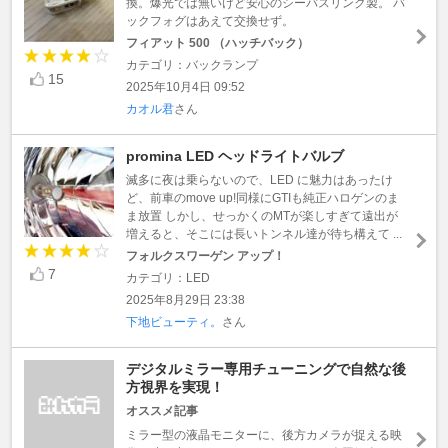
換。爆光では無いけど安心のシーバスリンク製。 バ
ックフォグはあえて交換せず。
フィアット 500 （ハッチバック）
カテゴリ：バックランプ
15
2025年10月4日 09:52
カオル君
さん
promina LED ヘッドライトバルブ
滅多に夜は乗らないので、LED に魅力はあったけ
ど、前車のmove up!同様にGTIも純正ハロゲンのま
ま放置 しかし、せっかくのMTが楽しすぎて遠出が
増えると、そこには長いトンネル達が待ち構えて ...
フォルクスワーゲン アップ！
7
カテゴリ：LED
2025年8月29日 23:38
下地ビューティ。
さん
デジタルミラー専用チューニングで自然な後
方視界を実現！
オススメ記事
ミラー型の液晶モニターに、後方カメラが捉える映