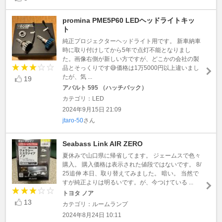
promina PME5P60 LEDヘッドライトキッ
ト
純正プロジェクターヘッドライト用です。 新車納車
時に取り付けしてから5年で点灯不能となりまし
た。画像右側が新しい方ですが、どこかの会社の製
品とそっくりです😅価格は1万5000円以上違いまし
たが、気 ...
19
アバルト 595 （ハッチバック）
カテゴリ：LED
2024年9月15日 21:09
jtaro-50
さん
Seabass Link AIR ZERO
夏休みで山口県に帰省してます。 ジェームスで色々
購入。 購入価格は表示された値段ではないです。 8/
25追伸 本日、取り替えてみました。 暗い。 当然で
すが純正よりは明るいです。が、今つけている ...
トヨタ ノア
13
カテゴリ：ルームランプ
2024年8月24日 10:11