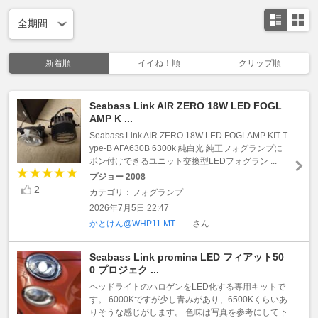
新着順
イイね！順
クリップ順
Seabass Link AIR ZERO 18W LED FOGL
AMP K ...
Seabass Link AIR ZERO 18W LED FOGLAMP KIT T
ype-B AFA630B 6300k 純白光 純正フォグランプに
ポン付けできるユニット交換型LEDフォグラン ...
プジョー 2008
2
カテゴリ：フォグランプ
2026年7月5日 22:47
かとけん@WHP11 MT ...
さん
Seabass Link promina LED フィアット50
0 プロジェク ...
ヘッドライトのハロゲンをLED化する専用キットで
す。 6000Kですが少し青みがあり、6500Kくらいあ
りそうな感じがします。 色味は写真を参考にして下