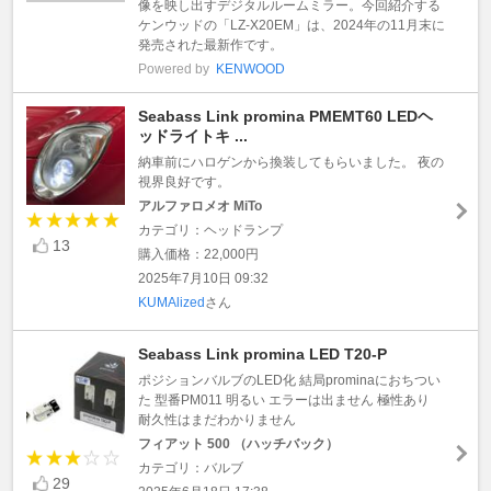
像を映し出すデジタルルームミラー。今回紹介する
ケンウッドの「LZ-X20EM」は、2024年の11月末に
発売された最新作です。
Powered by
KENWOOD
Seabass Link promina PMEMT60 LEDヘ
ッドライトキ ...
納車前にハロゲンから換装してもらいました。 夜の
視界良好です。
アルファロメオ MiTo
カテゴリ：ヘッドランプ
13
購入価格：22,000円
2025年7月10日 09:32
KUMAlized
さん
Seabass Link promina LED T20-P
ポジションバルブのLED化 結局prominaにおちつい
た 型番PM011 明るい エラーは出ません 極性あり
耐久性はまだわかりません
フィアット 500 （ハッチバック）
カテゴリ：バルブ
29