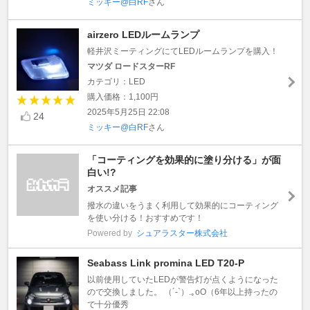
ミッキー@白RF
さん
airzero LEDルームランプ
軽井沢ミーティングにてLEDルームランプを購入！
マツダ ロードスターRF
カテゴリ：LED
購入価格：1,100円
2025年5月25日 22:08
24
ミッキー@白RF
さん
「コーティングを効果的に塗り分ける」が面
白い!?
オススメ記事
撥水の違いをうまく利用して効果的にコーティング
を使い分ける！おすすめです！
Powered by
シュアラスター株式会社
Seabass Link promina LED T20-P
以前使用していたLEDが警告灯が点くようになった
ので交換しました。 （´-`）.｡oO（6年以上持ったの
で十分優秀