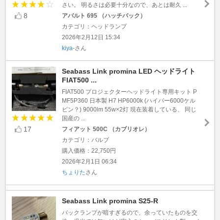
さい。 明るさは必要十分なので、あとは耐久 ...
8
アバルト 695 （ハッチバック）
カテゴリ：ヘッドランプ
2026年2月12日 15:34
kiya-
さん
Seabass Link promina LED ヘッドライト
FIAT500 ...
FIAT500 プロジェクターヘッドライト専用キット P
MF5P360 日本製 H7 HP6000k (ハイパー6000ケル
ビン？) 9000lm 55w×2灯 現在装着している、 同じ
国産の ...
17
フィアット 500C （カブリオレ）
カテゴリ：バルブ
購入価格：22,750円
2026年2月1日 06:34
ちょりた
さん
Seabass Link promina S25-R
バックランプが暗すぎるので、余っていたものを交