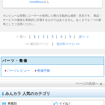
nnaattssuu
さん
※レビューは実際にユーザーが使用した際の主観的な感想・意見です。 商品・
サービスの価値を客観的に評価するものではありません。あくまでも一つの参
考としてご活用ください。
<
前へ
｜
1
｜
2
｜
3
｜
4
｜
5
｜
次へ
>
<< 前の5ページ
｜
次の5ページ >>
パーツ・整備
パーツレビュー
整備手帳
ページの先頭へ ▲
みんカラ 人気のカテゴリ
車種別
イイね！