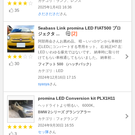
カテゴリ：ランプ、レンズ
2025年1月4日 16:36
35
さださださだ
さん
Seabass Link promina LED FIAT500 プロ
[2]
ジェクタ ...
阿部商会さんお薦め品。 暗～いハロゲンから車検対
応LEDにコンバートする専用キット。 右:純正H7 左:
LED いわゆる爆光ではないです。 納車時に取り付
けてもらい車検通してもらいました。 納車初 ...
30
フィアット 500 （ハッチバック）
カテゴリ：LED
2024年12月16日 17:15
syasya
さん
promina LED Conversion kit PLX1H11
ヘッドライトより明るい。 6000K。
BMW 2シリーズ グランツアラー
カテゴリ：フォグランプ
2024年9月30日 16:55
セッ隊
さん
3