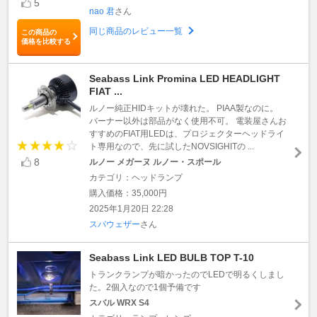
5
nao 君
さん
同じ商品のレビュー一覧
この商品の
価格を比較する
Seabass Link Promina LED HEADLIGHT
FIAT ...
ルノー純正HIDキットが壊れた。 PIAA製なのに。
バーナー以外は部品がなく使用不可。 電装屋さんお
すすめのFIAT用LEDは、プロジェクターヘッドライ
ト専用なので、先に試したNOVSIGHITの ...
8
ルノー メガーヌ ルノー・スポール
カテゴリ：ヘッドランプ
購入価格：35,000円
2025年1月20日 22:28
スパウェザー
さん
Seabass Link LED BULB TOP T-10
トランクランプが暗かったのでLEDで明るくしまし
た。2個入なので1個予備です
スバル WRX S4