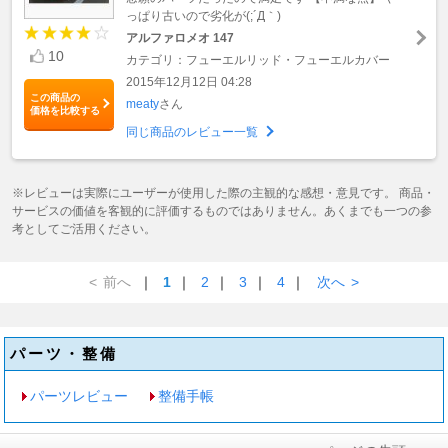
っぱり古いので劣化が(;´Д｀)
アルファロメオ 147
10
カテゴリ：フューエルリッド・フューエルカバー
2015年12月12日 04:28
この商品の
meaty
さん
価格を比較する
同じ商品のレビュー一覧
※レビューは実際にユーザーが使用した際の主観的な感想・意見です。 商品・
サービスの価値を客観的に評価するものではありません。あくまでも一つの参
考としてご活用ください。
<
前へ
｜
1
｜
2
｜
3
｜
4
｜
次へ
>
パーツ・整備
パーツレビュー
整備手帳