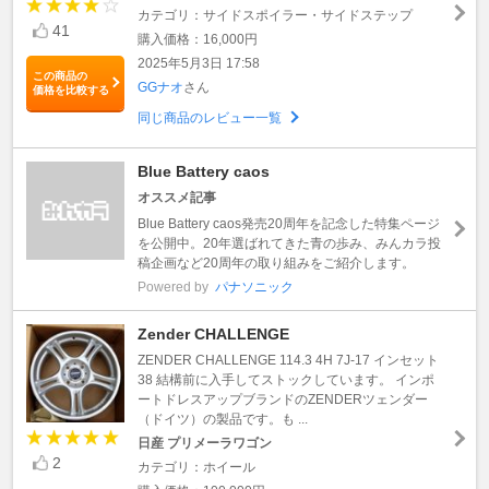
カテゴリ：サイドスポイラー・サイドステップ
41
購入価格：16,000円
2025年5月3日 17:58
この商品の
GGナオ
さん
価格を比較する
同じ商品のレビュー一覧
Blue Battery caos
オススメ記事
Blue Battery caos発売20周年を記念した特集ページ
を公開中。20年選ばれてきた青の歩み、みんカラ投
稿企画など20周年の取り組みをご紹介します。
Powered by
パナソニック
Zender CHALLENGE
ZENDER CHALLENGE 114.3 4H 7J-17 インセット
38 結構前に入手してストックしています。 インポ
ートドレスアップブランドのZENDERツェンダー
（ドイツ）の製品です。も ...
日産 プリメーラワゴン
2
カテゴリ：ホイール