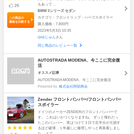
もあって ...
26
BMW 3シリーズ セダン
カテゴリ：フロントリップ・ハーフスポイラー
この商品の
価格を比較する
購入価格：7,800円
2023年5月3日 10:35
ゆゆじゅん
さん
同じ商品のレビュー一覧
AUTOSTRADA MODENA、今ここに完全復
活
オススメ記事
AUTOSTRADA MODENA、今ここに完全復活
Powered by
株式会社阿部商会
Zender フロントバンパー/フロントバンパー
スポイラー
ドイツのメーカーZENDERのフロントバンパーで
す。 これはいかつくなりますね。 ずっと憧れだっ
たこのバンパー、実はつけて３日で左半分が欠損す
るほど破壊…１年越しに修理しやっと再装着しまし
た。 とて ...