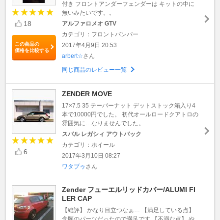
付き フロントアンダーフェンダーは キットの中に
無いみたいです。。
18
アルファロメオ GTV
カテゴリ：フロントバンパー
この商品の
2017年4月9日 20:53
価格を比較する
arbert☆
さん
同じ商品のレビュー一覧
ZENDER MOVE
17×7.5 35 テーパーナット デットストック箱入り4
本で10000円でした。 初代オールロードクアトロの
雰囲気に…なりませんでした。
スバル レガシィ アウトバック
カテゴリ：ホイール
6
2017年3月10日 08:27
ワタブゥ
さん
Zender フューエルリッドカバー/ALUMI FI
LER CAP
【総評】 かなり目立つなぁ… 【満足している点】
念願のパーツだったので満足です 【不満な点】 や