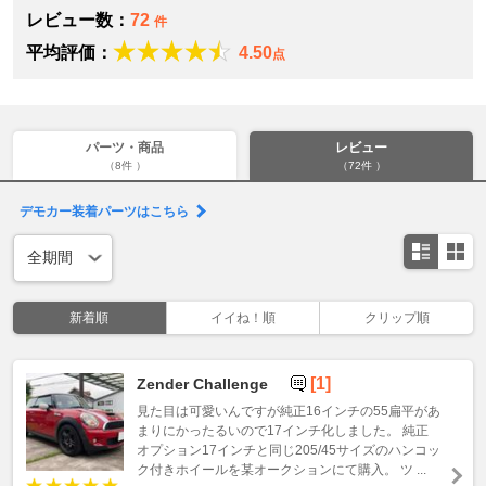
レビュー数：
72
件
平均評価：
4.50
点
パーツ・商品
レビュー
（8件 ）
（72件 ）
デモカー装着パーツはこちら
新着順
イイね！順
クリップ順
[1]
Zender Challenge
見た目は可愛いんですが純正16インチの55扁平があ
まりにかったるいので17インチ化しました。 純正
オプション17インチと同じ205/45サイズのハンコッ
ク付きホイールを某オークションにて購入。 ツ ...