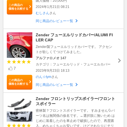
購入価格：20,000円
この商品の
2024年1月21日 08:21
価格を比較する
むしさん
さん
同じ商品のレビュー一覧
Zender フューエルリッドカバー/ALUMI FI
LER CAP
Zender製フューエルリッドカバーです。 アクセン
トが欲しくてつけてみました。
アルファロメオ 147
カテゴリ：フューエルリッド・フューエルカバー
7
2023年9月23日 18:13
のん☆tym
さん
この商品の
価格を比較する
同じ商品のレビュー一覧
Zender フロントリップスポイラー/フロント
スポイラー
密林製？フロントスポイラーです。 すみません💦パ
ーツ名は無関係の仮名です。←選択肢に無いため は
じめに装着したのを車止めで破損したので、再度購
入。めちゃくちゃお安いです。けどそれなりにチリ