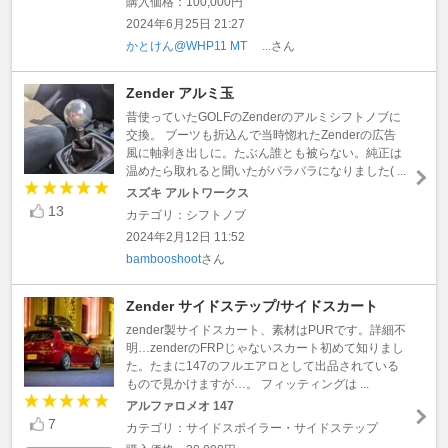
購入価格：100,000円
2024年6月25日 21:27
かとけん@WHP11 MT ...
さん
Zender アルミ玉
昔使っていたGOLFのZenderのアルミシフトノブに
交換。 ブーツも折込んで当時惚れたZenderの広告
風に軸剥き出しに。たぶん誰とも被らない。純正は
温めたら取れると聞いたがバラバラになりました( ...
スズキ アルトワークス
13
カテゴリ：シフトノブ
2024年2月12日 11:52
bambooshoot
さん
Zender サイドステップ/サイドスカート
zender製サイドスカート、素材はPURです。詳細不
明…zenderのFRPじゃないスカート初めて知りまし
た。たまに147のフルエアロとして出品されている
もので見かけますが…。 フィッティングは ...
アルファロメオ 147
7
カテゴリ：サイドスポイラー・サイドステップ