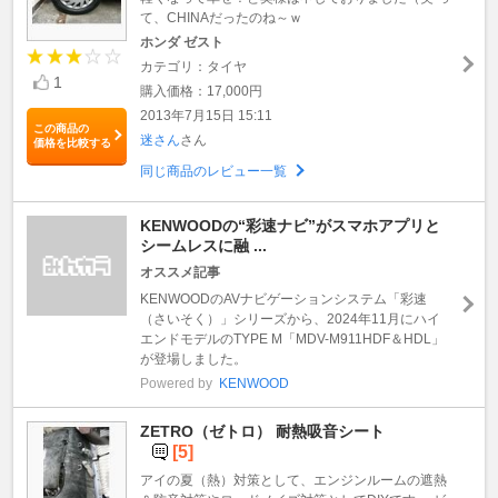
て、CHINAだったのね～ｗ
ホンダ ゼスト
カテゴリ：タイヤ
1
購入価格：17,000円
2013年7月15日 15:11
この商品の
迷さん
さん
価格を比較する
同じ商品のレビュー一覧
KENWOODの“彩速ナビ”がスマホアプリと
シームレスに融 ...
オススメ記事
KENWOODのAVナビゲーションシステム「彩速
（さいそく）」シリーズから、2024年11月にハイ
エンドモデルのTYPE M「MDV-M911HDF＆HDL」
が登場しました。
Powered by
KENWOOD
ZETRO（ゼトロ） 耐熱吸音シート
[5]
アイの夏（熱）対策として、エンジンルームの遮熱