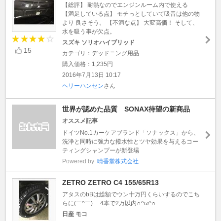
【総評】 耐熱なのでエンジンルーム内で使える
【満足している点】 モチっとしていて吸音は他の物
より 良さそう。 【不満な点】 大変高価！ そして、
水を吸う事が欠点。
スズキ ソリオハイブリッド
15
カテゴリ：デッドニング用品
購入価格：1,235円
2016年7月13日 10:17
ヘリーハンセン
さん
世界が認めた品質 SONAX待望の新商品
オススメ記事
ドイツNo.1カーケアブランド「ソナックス」から、
洗浄と同時に強力な撥水性とツヤ効果を与えるコー
ティングシャンプーが新登場
Powered by
晴香堂株式会社
ZETRO ZETRO C4 155/65R13
アタスのbBは総額でウン十万円くらいするのでこち
らに(￣^￣)ゞ 4本で2万以内∩^ω^∩
日産 モコ