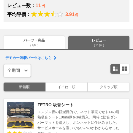
レビュー数：
11
件
平均評価：
3.91
点
パーツ・商品
レビュー
（1件 ）
（11件 ）
デモカー装着パーツはこちら
新着順
イイね！順
クリップ順
ZETRO 吸音シート
エンジン音の軽減目的で、ネット販売でぜトロの耐
熱吸音シート10mm厚を3枚購入。同時に防音ダン
パーマットを購入し、ボンネットに仕込みました。
サービスホールを塞いでもいいのかわからなかった