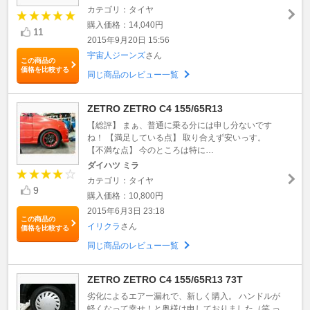
カテゴリ：タイヤ
購入価格：14,040円
11
2015年9月20日 15:56
宇宙人ジーンズ
さん
この商品の
価格を比較する
同じ商品のレビュー一覧
ZETRO ZETRO C4 155/65R13
【総評】 まぁ、普通に乗る分には申し分ないです
ね！ 【満足している点】 取り合えず安いっす。
【不満な点】 今のところは特に…
ダイハツ ミラ
カテゴリ：タイヤ
9
購入価格：10,800円
2015年6月3日 23:18
この商品の
イリクラ
さん
価格を比較する
同じ商品のレビュー一覧
ZETRO ZETRO C4 155/65R13 73T
劣化によるエアー漏れで、新しく購入。 ハンドルが
軽くなって幸せ！と奥様は申しておりました（笑 っ