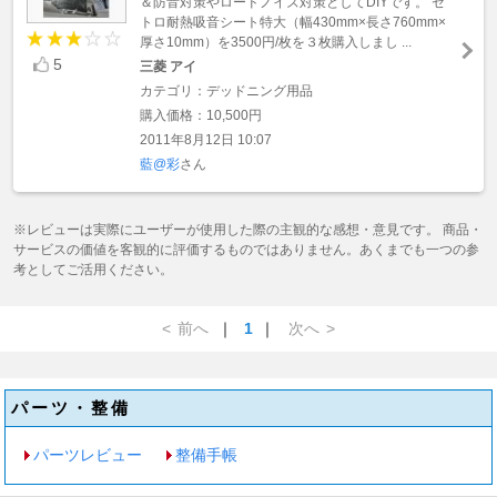
＆防音対策やロードノイズ対策としてDIYです。 ゼ
トロ耐熱吸音シート特大（幅430mm×長さ760mm×
厚さ10mm）を3500円/枚を３枚購入しまし ...
5
三菱 アイ
カテゴリ：デッドニング用品
購入価格：10,500円
2011年8月12日 10:07
藍@彩
さん
※レビューは実際にユーザーが使用した際の主観的な感想・意見です。 商品・
サービスの価値を客観的に評価するものではありません。あくまでも一つの参
考としてご活用ください。
<
前へ
｜
1
｜
次へ
>
パーツ・整備
パーツレビュー
整備手帳