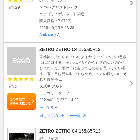
ので、ホール ...
29
スバル クロストレック
カテゴリ：ボンネット関連
購入価格：7,070円
2025年6月5日 23:38
Aoikaze
さん
ZETRO ZETRO C4 155/65R13
車検後に入れられていたタイヤ まーグリップの悪さ
には閉口する。安いんだろうから仕方のないのかも
しれないが。雨の日に走ってるのかと思うぐらい滑
る。雨の日は発進時ですら滑る。ＮＡの軽なのに そ
れと扁平率 ...
3
スズキ アルト
カテゴリ：タイヤ
この商品の
2022年11月23日 14:29
価格を比較する
あぶち
さん
同じ商品のレビュー一覧
ZETRO ZETRO C4 155/65R13
純正サイズ