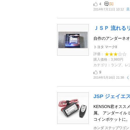
[1]
4
旦
2014年7月11日 10:12
ＪＳＰ 流れるリ
自作のアンダーネオ
トヨタ マークII
評価：
購入価格：3,980円
カテゴリ：ランプ、レ
9
く
2014年5月16日 21:38
JSP ジェイ
KENSON君オス
属。 アンダーイル
コインポケットに。
ホンダ ステップワゴン