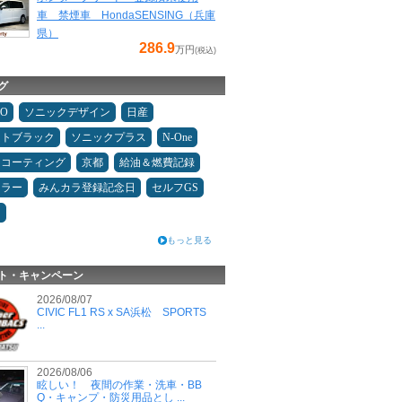
車 禁煙車 HondaSENSING（兵庫
県）
286.9
万円
(税込)
グ
MO
ソニックデザイン
日産
ムトブラック
ソニックプラス
N-One
スコーティング
京都
給油＆燃費記録
ュラー
みんカラ登録記念日
セルフGS
ン
もっと見る
ト・キャンペーン
2026/08/07
CIVIC FL1 RS x SA浜松 SPORTS
...
2026/08/06
眩しい！ 夜間の作業・洗車・BB
Q・キャンプ・防災用品とし ...