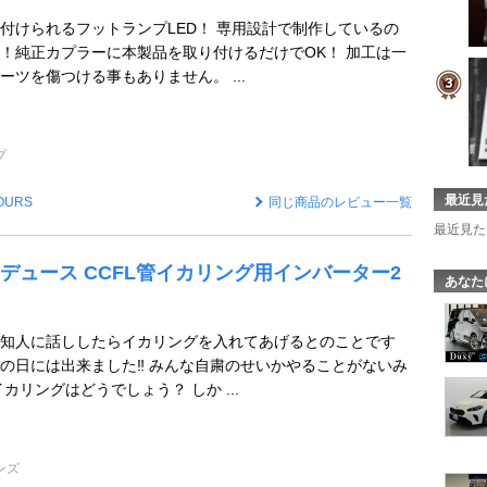
付けられるフットランプLED！ 専用設計で制作しているの
！純正カプラーに本製品を取り付けるだけでOK！ 加工は一
ツを傷つける事もありません。 ...
プ
最近見
OURS
同じ商品のレビュー一覧
最近見た
デュース CCFL管イカリング用インバーター2
あなた
知人に話ししたらイカリングを入れてあげるとのことです
の日には出来ました‼️ みんな自粛のせいかやることがないみ
カリングはどうでしょう？ しか ...
ンズ