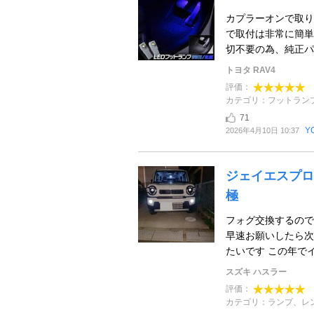
カプラーオンで取り
で取付は非常に簡単
切不要の為、純正パー
トヨタ RAV4
評価：
カテゴリ：フットラン
71
Y
2026年4月10日 10:37
ジェイエスプロ
極
フォグ交換するので
早速お願いしたら次
たいです この年でイ
スズキ ハスラー
評価：
カテゴリ：ランプ、レ