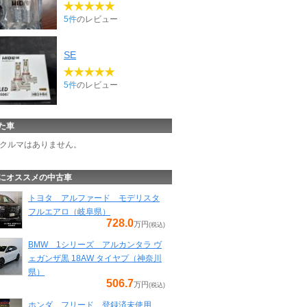
5件
のレビュー
SE
5件
のレビュー
た車
クルマはありません。
にオススメの中古車
トヨタ アルファード モデリスタ
フルエアロ（岐阜県）
728.0
万円
(税込)
BMW 1シリーズ アルカンタラ ヴ
ェガンザ黒 18AW タイヤプ（神奈川
県）
506.7
万円
(税込)
ホンダ フリード 登録済未使用