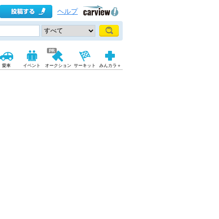
ヘルプ
愛車
イベント
オークション
サーキット
みんカラ＋