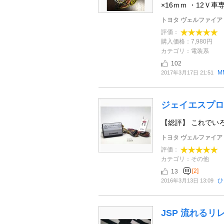
×16ｍｍ ・12Ｖ車専 .
トヨタ ヴェルファイア
評価：
購入価格：7,980円
カテゴリ：電装系
102
M
2017年3月17日 21:51
ジェイエスプロ
【総評】 これでい
トヨタ ヴェルファイア
評価：
カテゴリ：その他
[2]
13
ひ
2016年3月13日 13:09
JSP 流れるリ