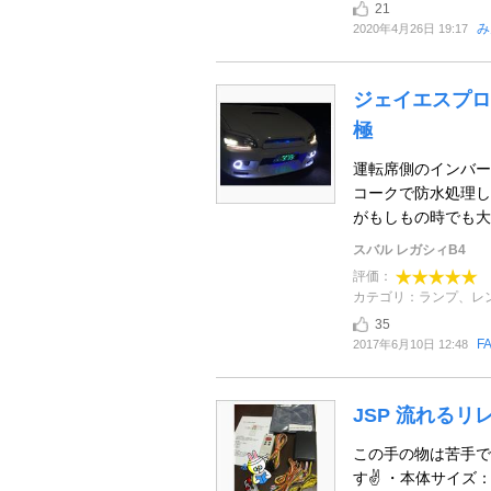
21
み
2020年4月26日 19:17
ジェイエスプロ
極
運転席側のインバー
コークで防水処理し
がもしもの時でも大
スバル レガシィB4
評価：
カテゴリ：ランプ、レ
35
F
2017年6月10日 12:48
JSP 流れるリ
この手の物は苦手で
す✌️ ・本体サイズ：