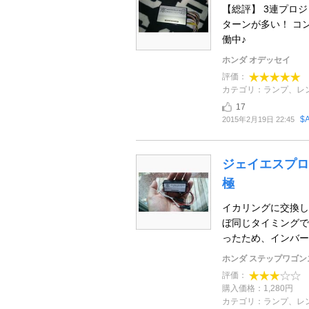
【総評】 3連プロ
ターンが多い！ コ
働中♪
ホンダ オデッセイ
評価：
カテゴリ：ランプ、レ
17
$
2015年2月19日 22:45
ジェイエスプロ
極
イカリングに交換し
ぼ同じタイミングで
ったため、インバータ
ホンダ ステップワゴン
評価：
購入価格：1,280円
カテゴリ：ランプ、レ