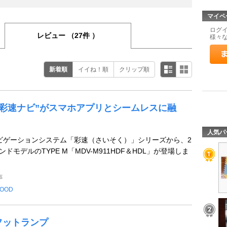
マイペ
ログ
レビュー
（27件 ）
様々
新着順
イイね！順
クリップ順
の“彩速ナビ”がスマホアプリとシームレスに融
人気パ
Vナビゲーションシステム「彩速（さいそく）」シリーズから、2
ンドモデルのTYPE M「MDV-M911HDF＆HDL」が登場しま
事
OOD
Dフットランプ