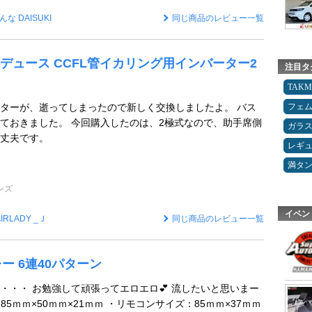
んな DAISUKI
同じ商品のレビュー一覧
デュース CCFL管イカリング用インバーター2
注目タ
TAK
ターが、逝ってしまったので新しく交換しましたよ。 バス
フェ
ておきました。 今回購入したのは、2極式なので、助手席側
ガラ
丈夫です。
レギ
満タ
ンズ
イベン
AIRLADY _Ｊ
同じ商品のレビュー一覧
レー 6連40パターン
・・・ お勉強して頑張ってエロエロ💕 流したいと思いまー
85ｍｍ×50ｍｍ×21ｍｍ ・リモコンサイズ：85ｍｍ×37ｍｍ