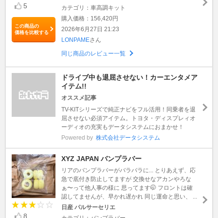
5
カテゴリ：車高調キット
購入価格：156,420円
この商品の
2026年6月27日 21:23
価格を比較する
LONPAME
さん
同じ商品のレビュー一覧
ドライブ中も退屈させない！カーエンタメア
イテム!!
オススメ記事
TV-KITシリーズで純正ナビをフル活用！同乗者を退
屈させない必須アイテム。トヨタ・ディスプレィオ
ーディオの充実もデータシステムにおまかせ！
Powered by
株式会社データシステム
XYZ JAPAN バンプラバー
リアのバンプラバーがバラバラに... とりあえず、応
急で底付き防止してますが 交換せなアカンやろな
ぁ〜って他人事の様に 思ってます🤭 フロントは確
認してませんが、早かれ遅かれ 同じ運命と思い、 ...
日産 パルサーセリエ
8
カテゴリ：バンプラバー