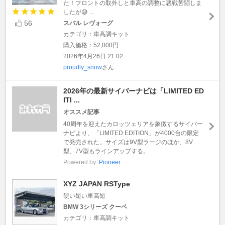
た！フロントの取外しと車高の調整に悪戦苦闘しま
したが😅 ...
56
スバル レヴォーグ
カテゴリ：車高調キット
購入価格：52,000円
2026年4月26日 21:02
proudly_snow
さん
2026年の最新サイバーナビは「LIMITED ED
ITI ...
オススメ記事
40周年を迎えたカロッツェリアを象徴するサイバー
ナビより、「LIMITED EDITION」が4000台の限定
で発売された。サイズは9V型ラージのほか、8V
型、7V型もラインアップする。
Powered by
Pioneer
XYZ JAPAN RSType
硬い短い車高短
BMW 3シリーズ クーペ
カテゴリ：車高調キット