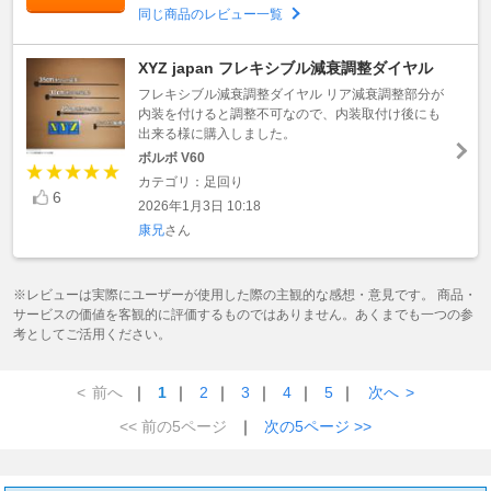
同じ商品のレビュー一覧
XYZ japan フレキシブル減衰調整ダイヤル
フレキシブル減衰調整ダイヤル リア減衰調整部分が
内装を付けると調整不可なので、内装取付け後にも
出来る様に購入しました。
ボルボ V60
カテゴリ：足回り
6
2026年1月3日 10:18
康兄
さん
※レビューは実際にユーザーが使用した際の主観的な感想・意見です。 商品・
サービスの価値を客観的に評価するものではありません。あくまでも一つの参
考としてご活用ください。
<
前へ
｜
1
｜
2
｜
3
｜
4
｜
5
｜
次へ
>
<< 前の5ページ
｜
次の5ページ >>