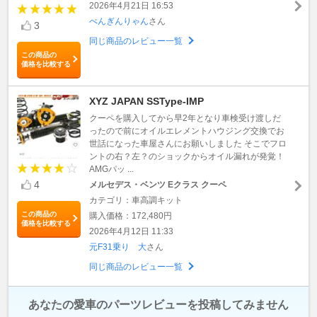
2026年4月21日 16:53
ぺんぎんりゃん
さん
3
同じ商品のレビュー一覧
この商品の
価格を比較する
XYZ JAPAN SSType-IMP
クーペを購入してから早2年となり車検受け渡しだ
ったので前にオイルエレメントハウジング交換でお
世話になった車屋さんにお願いしました そこでフロ
ントの右？左？のショックからオイル漏れが発覚！
AMGパッ ...
4
メルセデス・ベンツ Eクラス クーペ
カテゴリ：車高調キット
この商品の
購入価格：172,480円
価格を比較する
2026年4月12日 11:33
元F31乗り 大
さん
同じ商品のレビュー一覧
あなたの愛車のパーツレビューを投稿してみません