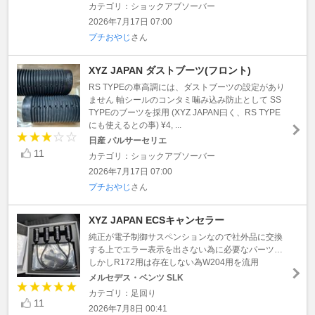
カテゴリ：ショックアブソーバー
2026年7月17日 07:00
プチおやじ
さん
XYZ JAPAN ダストブーツ(フロント)
RS TYPEの車高調には、ダストブーツの設定があり
ません 軸シールのコンタミ噛み込み防止として SS
TYPEのブーツを採用 (XYZ JAPAN曰く、RS TYPE
にも使えるとの事) ¥4, ...
日産 パルサーセリエ
11
カテゴリ：ショックアブソーバー
2026年7月17日 07:00
プチおやじ
さん
XYZ JAPAN ECSキャンセラー
純正が電子制御サスペンションなので社外品に交換
する上でエラー表示を出さない為に必要なパーツ…
しかしR172用は存在しない為W204用を流用
メルセデス・ベンツ SLK
カテゴリ：足回り
11
2026年7月8日 00:41