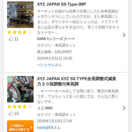
XYZ JAPAN SS Type-IMP
サーキット仕様から街乗り仕様にしたため車高調か
らダウンサスにしていたのですが、また車高調にし
ました。ダウンサス＋純正ショックは、ドリフトす
るには足が柔らかすぎなので。 安くて信頼できそう
なメーカー ...
11
BMW 1シリーズ クーペ
カテゴリ：車高調キット
購入価格：130,000円
2026年1月31日 19:55
パンとサム
さん
XYZ JAPAN XYZ SS TYPE全長調整式減衰
力３０段調整付車高調
オーバーホール出してる間に使う、繋ぎの車高調
です。でもちょっと走った感じでは、そんなに悪く
ないです。
ミニ MINI
15
カテゴリ：車高調キット
2026年1月10日 17:06
この商品の
kokki@EK
さん
価格を比較する