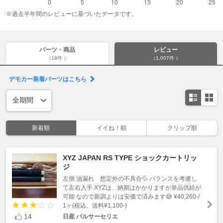
※過去半年間のレビューに基づいたデータです。
パーツ・商品
レビュー
（18件 ）
（1,007件 ）
デモカー装着パーツはこちら
新着順
イイね！順
クリップ順
XYZ JAPAN RS TYPE ショックカートリッ
ジ
左側 油漏れ 想定外の不具合💦 バランスを考慮し
て左右入手 XYZは、納期はかかりますが単品供給が
可能 なので新調よりは安価で済みます😅 ¥40,260-/
1ヶ(税込、送料¥1,100-)
14
日産 パルサーセリエ