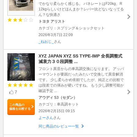
でかなり柔らかく感じる。 バネレートはF20kg、R
12kgらしいけどほんまか？レバー比どないなってる
ん？な快適さ
トヨタ アリスト
カテゴリ：スプリング＆ショックセット
2026年3月7日 22:09
_ねおじ_
さん
XYZ JAPAN XYZ SS TYPE-IMP 全長調整式
減衰力３０段調整 ...
フロント異音からの車高調交換になります。 アッパ
ーマウントが要因だったみたいで交換して異音解消
です。 少し柔らかめ依頼でしたが、純正との比較で
は段差での弾みが硬いですね。 もう少し調整可能か
確認予定 ...
7
アウディ S3（セダン）
カテゴリ：車高調キット
この商品の
価格を比較する
2026年2月15日 09:15
よーさん
さん
同じ商品のレビュー一覧