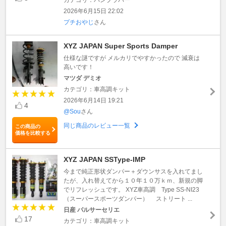
2026年6月15日 22:02
プチおやじ
さん
XYZ JAPAN Super Sports Damper
仕様な謎ですが メルカリでやすかったので 減衰は
高いです！
マツダ デミオ
カテゴリ：車高調キット
2026年6月14日 19:21
4
@Sou
さん
同じ商品のレビュー一覧
この商品の
価格を比較する
XYZ JAPAN SSType-IMP
今まで純正形状ダンパー＋ダウンサスを入れてまし
たが、入れ替えてから１０年１０万ｋｍ、新規の脚
でリフレッシュです。 XYZ車高調 Type SS-NI23
（スーパースポーツダンパー） ストリート ...
日産 パルサーセリエ
17
カテゴリ：車高調キット