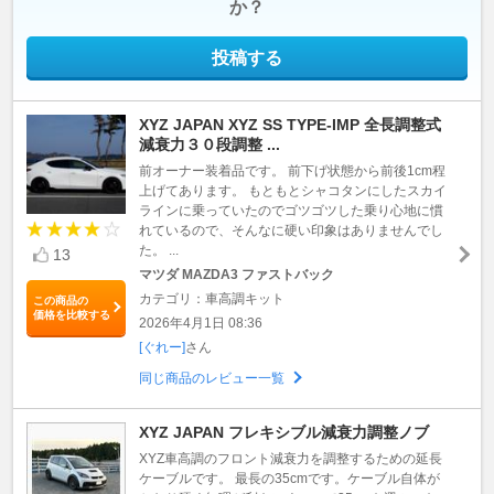
か？
投稿する
XYZ JAPAN XYZ SS TYPE-IMP 全長調整式
減衰力３０段調整 ...
前オーナー装着品です。 前下げ状態から前後1cm程
上げてあります。 もともとシャコタンにしたスカイ
ラインに乗っていたのでゴツゴツした乗り心地に慣
れているので、そんなに硬い印象はありませんでし
た。 ...
13
マツダ MAZDA3 ファストバック
カテゴリ：車高調キット
この商品の
価格を比較する
2026年4月1日 08:36
[ぐれー]
さん
同じ商品のレビュー一覧
XYZ JAPAN フレキシブル減衰力調整ノブ
XYZ車高調のフロント減衰力を調整するための延長
ケーブルです。 最長の35cmです。ケーブル自体が