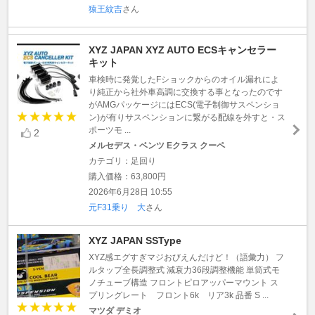
猿王紋吉
さん
XYZ JAPAN XYZ AUTO ECSキャンセラー
キット
車検時に発覚したFショックからのオイル漏れによ
り純正から社外車高調に交換する事となったのです
がAMGパッケージにはECS(電子制御サスペンショ
ン)が有りサスペンションに繋がる配線を外すと・ス
ポーツモ ...
2
メルセデス・ベンツ Eクラス クーペ
カテゴリ：足回り
購入価格：63,800円
2026年6月28日 10:55
元F31乗り 大
さん
XYZ JAPAN SSType
XYZ感エグすぎマジおびえんだけど！（語彙力） フ
ルタップ全長調整式 減衰力36段調整機能 単筒式モ
ノチューブ構造 フロントピロアッパーマウント ス
プリングレート フロント6k リア3k 品番 S ...
マツダ デミオ