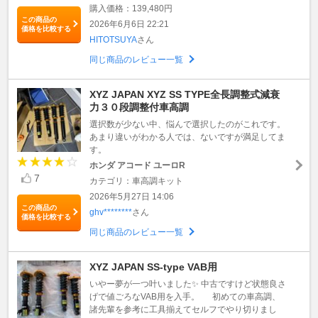
購入価格：139,480円
この商品の
2026年6月6日 22:21
価格を比較する
HITOTSUYA
さん
同じ商品のレビュー一覧
XYZ JAPAN XYZ SS TYPE全長調整式減衰
力３０段調整付車高調
選択数が少ない中、悩んで選択したのがこれです。
あまり違いがわかる人では、ないですが満足してま
す。
ホンダ アコード ユーロR
7
カテゴリ：車高調キット
2026年5月27日 14:06
この商品の
ghv********
さん
価格を比較する
同じ商品のレビュー一覧
XYZ JAPAN SS-type VAB用
いやー夢が一つ叶いました✨ 中古ですけど状態良さ
げで値ごろなVAB用を入手。 初めての車高調、
諸先輩を参考に工具揃えてセルフでやり切りまし