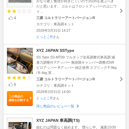
かなり硬く無理が利きにくいので35cmを選ぶべき
だと思います。 コルトはフロントアッパーの上にワ
イ ...
4
三菱 コルトラリーアートバージョンR
カテゴリ：車高調キット
2026年3月31日 14:27
とっとこR
さん
XYZ JAPAN SSType
SS Type SS-MT09 フルタップ全長調整式車高調 減
衰力調整付 Fアッパー 無段階キャンバー調整式NR
ピロアッパー Rアッパー 純正使用 スプリング F 9kg
/ R 4kg 実 ...
三菱 コルトラリーアートバージョンR
6
カテゴリ：車高調キット
2026年3月31日 14:00
この商品の
とっとこR
さん
価格を比較する
同じ商品のレビュー一覧
XYZ JAPAN 車高調(TS)
組むのは問題なく組めます。 慣らし中。 減衰15/30