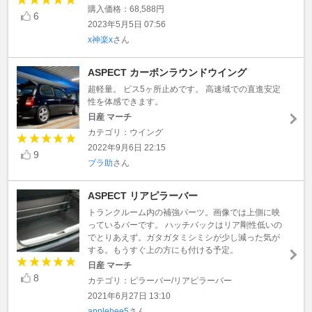
購入価格：68,588円
6
2023年5月5日 07:56
x神楽x
さん
ASPECT カーボンラウンドウイング
超軽量。 ビス5ヶ所止めです。 高速域での直進安定
性を体感できます。
日産 マーチ
カテゴリ：ウイング
2022年9月6日 22:15
9
ブラ助
さん
ASPECT リアピラーバー
トランクルーム内の補強パーツ。画像では上側に映
っているバーです。 ハッチバックはリア剛性低いの
でとりあえず。ガタガタミシミシが少し減った気が
する。もうすぐ上の方にも付ける予定。
日産 マーチ
8
カテゴリ：ピラーバー/リアピラーバー
2021年6月27日 13:10
applebee5
さん