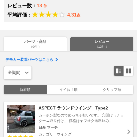
レビュー数：
13
件
平均評価：
4.31
点
パーツ・商品
レビュー
（9件 ）
（13件 ）
デモカー装着パーツはこちら
新着順
イイね！順
クリップ順
ASPECT ラウンドウイング Type2
カーボン製なのでめっちゃ軽いです。 穴開け→ナッ
ター→取り付け。 価格はヤフオク送料込み。
日産 マーチ
カテゴリ：ウイング