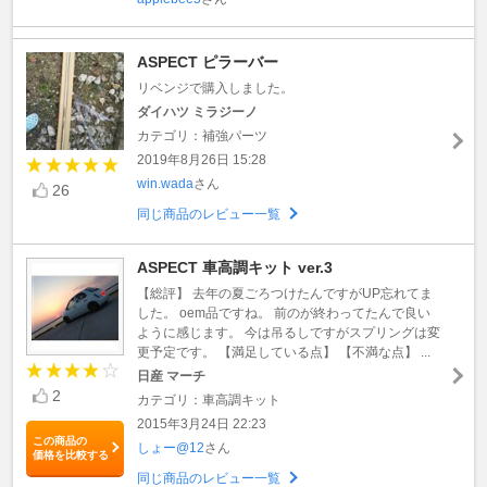
ASPECT ピラーバー
リベンジで購入しました。
ダイハツ ミラジーノ
カテゴリ：補強パーツ
2019年8月26日 15:28
win.wada
さん
26
同じ商品のレビュー一覧
ASPECT 車高調キット ver.3
【総評】 去年の夏ごろつけたんですがUP忘れてま
した。 oem品ですね。 前のが終わってたんで良い
ように感じます。 今は吊るしですがスプリングは変
更予定です。 【満足している点】 【不満な点】 ...
日産 マーチ
2
カテゴリ：車高調キット
2015年3月24日 22:23
この商品の
しょー@12
さん
価格を比較する
同じ商品のレビュー一覧