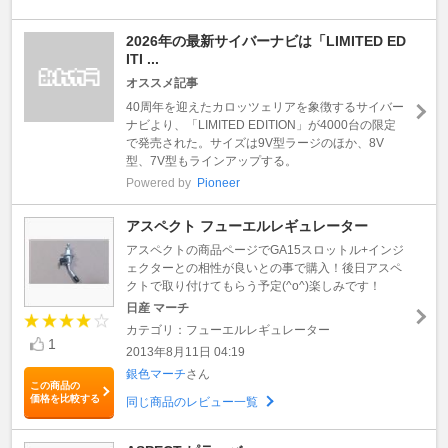
2026年の最新サイバーナビは「LIMITED ED
ITI ...
オススメ記事
40周年を迎えたカロッツェリアを象徴するサイバー
ナビより、「LIMITED EDITION」が4000台の限定
で発売された。サイズは9V型ラージのほか、8V
型、7V型もラインアップする。
Powered by
Pioneer
アスペクト フューエルレギュレーター
アスペクトの商品ページでGA15スロットル+インジ
ェクターとの相性が良いとの事で購入！後日アスペ
クトで取り付けてもらう予定(^o^)楽しみです！
日産 マーチ
カテゴリ：フューエルレギュレーター
1
2013年8月11日 04:19
銀色マーチ
さん
この商品の
価格を比較する
同じ商品のレビュー一覧