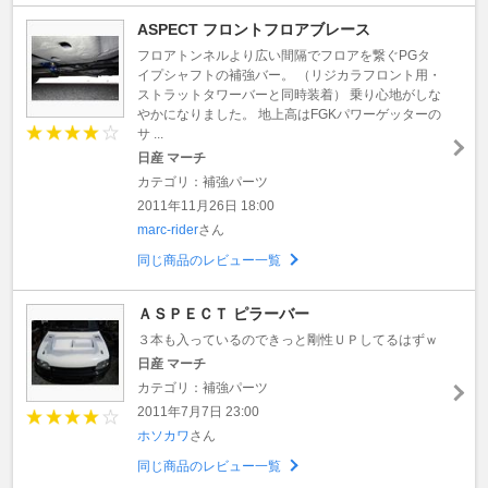
ASPECT フロントフロアブレース
フロアトンネルより広い間隔でフロアを繋ぐPGタ
イプシャフトの補強バー。 （リジカラフロント用・
ストラットタワーバーと同時装着） 乗り心地がしな
やかになりました。 地上高はFGKパワーゲッターの
サ ...
日産 マーチ
カテゴリ：補強パーツ
2011年11月26日 18:00
marc-rider
さん
同じ商品のレビュー一覧
ＡＳＰＥＣＴ ピラーバー
３本も入っているのできっと剛性ＵＰしてるはずｗ
日産 マーチ
カテゴリ：補強パーツ
2011年7月7日 23:00
ホソカワ
さん
同じ商品のレビュー一覧