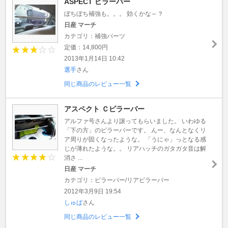
ASPECT ピラーバー
ぼちぼち補強も。。。 効くかな～？
日産 マーチ
カテゴリ：補強パーツ
定価：14,800円
2013年1月14日 10:42
選手
さん
同じ商品のレビュー一覧
アスペクト Ｃピラーバー
アルファ号さんより譲ってもらいました。 いわゆる
「下の方」のピラーバーです。 んー、なんとなくリ
ア周りが固くなったような。 「うにゃ」っとなる感
じが薄れたような。。 リアハッチのガタガタ音は解
消さ ...
日産 マーチ
カテゴリ：ピラーバー/リアピラーバー
2012年3月9日 19:54
しゅば
さん
同じ商品のレビュー一覧