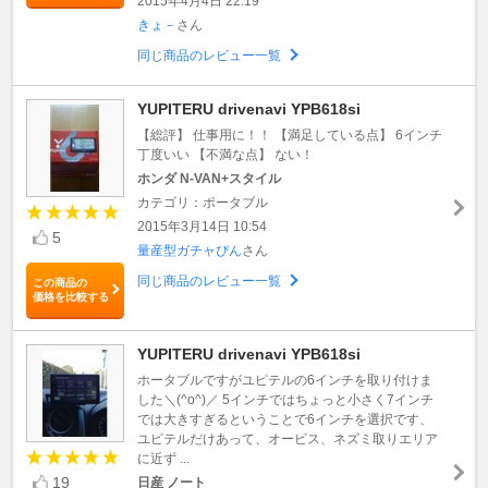
2015年4月4日 22:19
きょ－
さん
同じ商品のレビュー一覧
YUPITERU drivenavi YPB618si
【総評】 仕事用に！！ 【満足している点】 6インチ
丁度いい 【不満な点】 ない！
ホンダ N-VAN+スタイル
カテゴリ：ポータブル
2015年3月14日 10:54
5
量産型ガチャぴん
さん
同じ商品のレビュー一覧
この商品の
価格を比較する
YUPITERU drivenavi YPB618si
ホータブルですがユピテルの6インチを取り付けま
した＼(^o^)／ 5インチではちょっと小さく7インチ
では大きすぎるということで6インチを選択です、
ユピテルだけあって、オービス、ネズミ取りエリア
に近ず ...
19
日産 ノート