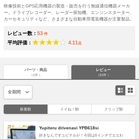
映像技術とGPS応用機器の製造・販売を行う無線通信機器メーカ
ー。ドライブレコーダー、レーダー探知機、エンジンスターター、
カーセキュリティなど、さまざまな自動車用電装機器が主要製品。
レビュー数：
53
件
平均評価：
4.11
点
パーツ・商品
レビュー
（1件 ）
（53件 ）
新着順
イイね！順
クリップ順
Yupiteru drivenavi YPB618si
好きなんですユピテルが！今回は6インチでエエわ