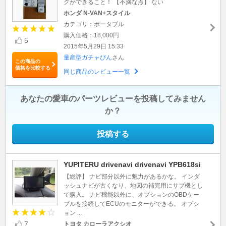
グができること！ 【不満な点】 ない
ホンダ N-VAN+スタイル
カテゴリ：ポータブル
購入価格：18,000円
5
2015年5月29日 15:33
量産型ガチャぴん
さん
この商品の
価格を比較する
同じ商品のレビュー一覧
あなたの愛車のパーツレビューを投稿してみません
か？
投稿する
YUPITERU drivenavi drivenavi YPB618si
【総評】 ナビ部分以外に魅力があるかな。 インダ
ッシュナビが古くなり、地図の補完用にサブ機とし
て購入。 ナビ機能以外に、オプションのOBDケー
ブルを接続してECUのモニターができる。 オプシ
ョン ...
7
トヨタ カローラアクシオ