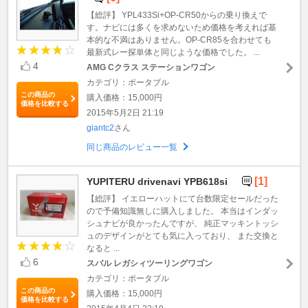
【総評】 YPL433Si+OP-CR50からの乗り換えで
す。ナビには多くを求めないため価格を考えれば基
本的な不満はありません。OP-CR85を合わせても
最新式レー探単体と同じような価格でした。 ...
4
AMG Cクラス ステーションワゴン
カテゴリ：ポータブル
この商品の
購入価格：15,000円
価格を比較する
2015年5月2日 21:19
giantc2
さん
同じ商品のレビュー一覧
[1]
YUPITERU drivenavi YPB618si
【総評】 イエローハットにて台数限定セールだった
ので予備知識無しに購入しました。 本当はインダッ
シュナビが良かったんですが、 純正マッキントッシ
ュのデザインがとても気に入っており、 また交換と
なると ...
6
スバル レガシィツーリングワゴン
カテゴリ：ポータブル
この商品の
購入価格：15,000円
価格を比較する