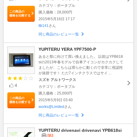
カテゴリ：ポータブル
この商品の
購入価格：28,000円
価格を比較する
2015年5月16日 17:17
ttk141
さん
同じ商品のレビュー一覧
YUPITERU YERA YPF7500-P
あると祭に向けて買い換えました。 以前はYPB618
siの2013年春モデルで自車アイコンがカクカクして
ましたが、こちらは滑らかに動くので非常に視認性
が抜群です！ ただ7インチクラスではサイ ...
スズキ アルトワークス
4
カテゴリ：ポータブル
購入価格：25,000円
この商品の
2015年5月9日 03:40
価格を比較する
works@Limited
さん
同じ商品のレビュー一覧
YUPITERU drivenavi drivenavi YPB618si
[6]