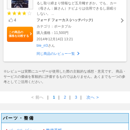
るし取り締まり情報など五月蠅すぎか。でも、カー
（母さん：嫁さん）ナビよりは信用できるし居眠り
しない。 ...
4
フォード フォーカス (ハッチバック)
カテゴリ：ポータブル
この商品の
購入価格：11,500円
価格を比較する
2014年12月14日 13:21
ble_rr3
さん
同じ商品のレビュー一覧
※レビューは実際にユーザーが使用した際の主観的な感想・意見です。 商品・
サービスの価値を客観的に評価するものではありません。あくまでも一つの参
考としてご活用ください。
<
前へ
｜
1
｜
2
｜
3
｜
次へ
>
パーツ・整備