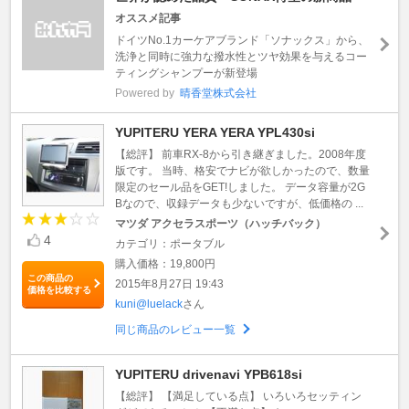
オススメ記事
ドイツNo.1カーケアブランド「ソナックス」から、
洗浄と同時に強力な撥水性とツヤ効果を与えるコー
ティングシャンプーが新登場
Powered by
晴香堂株式会社
YUPITERU YERA YERA YPL430si
【総評】 前車RX-8から引き継ぎました。2008年度
版です。 当時、格安でナビが欲しかったので、数量
限定のセール品をGET!しました。 データ容量が2G
Bなので、収録データも少ないですが、低価格の ...
マツダ アクセラスポーツ（ハッチバック）
4
カテゴリ：ポータブル
購入価格：19,800円
この商品の
2015年8月27日 19:43
価格を比較する
kuni@luelack
さん
同じ商品のレビュー一覧
YUPITERU drivenavi YPB618si
【総評】 【満足している点】 いろいろセッティン