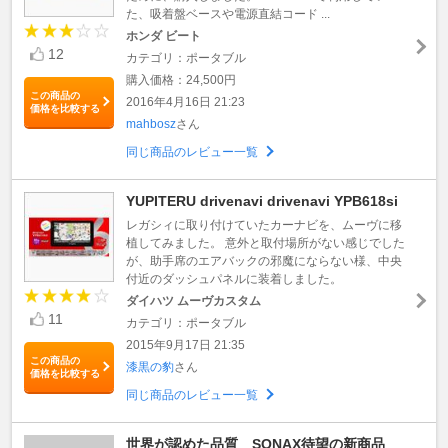
た、吸着盤ベースや電源直結コード ...
ホンダ ビート
12
カテゴリ：ポータブル
購入価格：24,500円
この商品の
2016年4月16日 21:23
価格を比較する
mahbosz
さん
同じ商品のレビュー一覧
YUPITERU drivenavi drivenavi YPB618si
レガシィに取り付けていたカーナビを、ムーヴに移
植してみました。 意外と取付場所がない感じでした
が、助手席のエアバックの邪魔にならない様、中央
付近のダッシュパネルに装着しました。
ダイハツ ムーヴカスタム
11
カテゴリ：ポータブル
2015年9月17日 21:35
この商品の
漆黒の豹
さん
価格を比較する
同じ商品のレビュー一覧
世界が認めた品質 SONAX待望の新商品