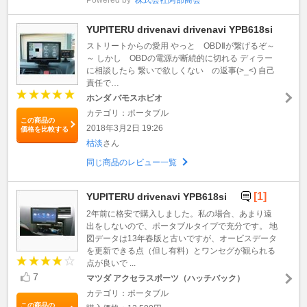
YUPITERU drivenavi drivenavi YPB618si
ストリートからの愛用 やっと OBDⅡが繋げるぞ～
～ しかし OBDの電源が断続的に切れる ディラー
に相談したら 繋いで欲しくない の返事(>_<) 自己
責任で…
ホンダ バモスホビオ
カテゴリ：ポータブル
この商品の
2018年3月2日 19:26
価格を比較する
枯淡
さん
同じ商品のレビュー一覧
[1]
YUPITERU drivenavi YPB618si
2年前に格安で購入しました。私の場合、あまり遠
出をしないので、ポータブルタイプで充分です。 地
図データは13年春版と古いですが、オービスデータ
を更新できる点（但し有料）とワンセグが観られる
点が良いで ...
7
マツダ アクセラスポーツ（ハッチバック）
カテゴリ：ポータブル
この商品の