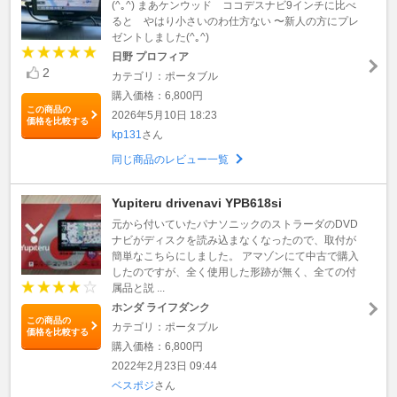
(^｡^) まあケンウッド ココデスナビ9インチに比べ
ると やはり小さいのわ仕方ない 〜新人の方にプレ
ゼントしました(^｡^)
日野 プロフィア
2
カテゴリ：ポータブル
購入価格：6,800円
この商品の
2026年5月10日 18:23
価格を比較する
kp131
さん
同じ商品のレビュー一覧
Yupiteru drivenavi YPB618si
元から付いていたパナソニックのストラーダのDVD
ナビがディスクを読み込まなくなったので、取付が
簡単なこちらにしました。 アマゾンにて中古で購入
したのですが、全く使用した形跡が無く、全ての付
属品と説 ...
ホンダ ライフダンク
この商品の
カテゴリ：ポータブル
価格を比較する
購入価格：6,800円
2022年2月23日 09:44
ベスポジ
さん