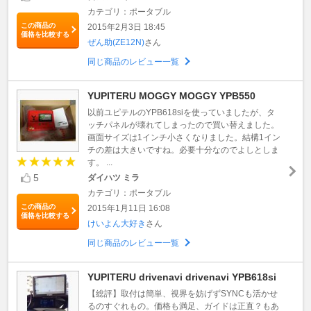
カテゴリ：ポータブル
この商品の
2015年2月3日 18:45
価格を比較する
ぜん助(ZE12N)
さん
同じ商品のレビュー一覧
YUPITERU MOGGY MOGGY YPB550
以前ユピテルのYPB618siを使っていましたが、タ
ッチパネルが壊れてしまったので買い替えました。
画面サイズは1インチ小さくなりました。結構1イン
チの差は大きいですね。必要十分なのでよしとしま
す。 ...
5
ダイハツ ミラ
カテゴリ：ポータブル
この商品の
2015年1月11日 16:08
価格を比較する
けいよん大好き
さん
同じ商品のレビュー一覧
YUPITERU drivenavi drivenavi YPB618si
【総評】取付は簡単、視界を妨げずSYNCも活かせ
るのすぐれもの。価格も満足、ガイドは正直？もあ