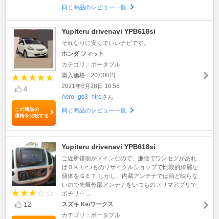
同じ商品のレビュー一覧
Yupiteru drivenavi YPB618si
それなりに安くていいナビです。
ホンダ フィット
カテゴリ：ポータブル
購入価格：20,000円
2021年6月28日 16:56
4
Aero_gd3_hiro
さん
この商品の
同じ商品のレビュー一覧
価格を比較する
Yupiteru drivenavi YPB618si
ご近所徘徊がメインなので、廉価でワンセグがあれ
ばＯＫ いつものリサイクルショップで比較的綺麗な
個体をＧＥＴ しかし、内蔵アンテナでは殆ど映らな
いので先般外部アンテナをいつものフリマアプリで
ポチリ･･ ...
12
スズキ Keiワークス
カテゴリ：ポータブル