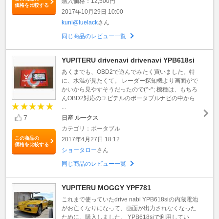
購入価格：12,500円
価格を比較する
2017年10月29日 10:00
kuni@luelack
さん
同じ商品のレビュー一覧
YUPITERU drivenavi drivenavi YPB618si
あくまでも、OBD2で遊んでみたく買いました。特
に、水温が見たくて。 レーダー探知機より画面がで
かいから見やすそうだったので(^-^; 機種は、もちろ
んOBD2対応のユピテルのポータブルナビの中から
...
7
日産 ルークス
カテゴリ：ポータブル
この商品の
2017年4月27日 18:12
価格を比較する
ショータロー
さん
同じ商品のレビュー一覧
YUPITERU MOGGY YPF781
これまで使っていたdrive nabi YPB618siの内蔵電池
がお亡くなりになって、画面が出力されなくなった
ために、購入しました。 YPB618siで利用してい