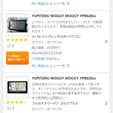
同じ商品のレビュー一覧
YUPITERU MOGGY MOGGY YPB628si
ようやく、カーナビが付きました！ これで、行動範
囲が広くなります！ 新東名経由の時間も計算してく
れます！
スバル インプレッサスポーツワゴン
カテゴリ：ポータブル
2
購入価格：15,000円
2014年4月11日 14:29
この商品の
三井寺@C-Flyer
さん
価格を比較する
同じ商品のレビュー一覧
YUPITERU MOGGY MOGGY YPB628si
1DINの空きスペースにヤックの台座使って取り付
け。 6インチぐらいが手頃な大きさです。 GPSのみ
でジャイロないので軌跡が後手後手ですが、機能十
分で実用的には問題なし！
フォルクスワーゲン ゴルフプラス
1
カテゴリ：ポータブル