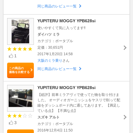
同じ商品のレビュー一覧
YUPITERU MOGGY YPB628si
使いやすくて気に入ってます‼︎
ダイハツ ミラ
カテゴリ：ポータブル
定価：30,651円
2017年1月20日 14:58
1
大阪のミラ乗り
さん
この商品の
同じ商品のレビュー一覧
価格を比較する
YUPITERU MOGGY YPB628si
【総評】前車ミラアヴィで使ってた物を取り付けま
した。 オーディオガーニッシュをヤスリで削って配
線をダッシュボード内に通してあります。 【満足し
ている点】 【不満な点】
スズキ アルト
3
カテゴリ：ポータブル
2016年12月4日 11:50