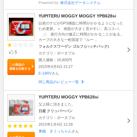
Powered by
株式会社データシステム
YUPITERU MOGGY MOGGY YPB628si
以前のナビがGPS捕捉に時間がかかるようになった
ため更新。 ○ 画面が大きく見やすい。高コスパ。
△ 進行方向の修正に時間がかかることがある。
カーブの大きな一桁国道で『ルー ...
フォルクスワーゲン ゴルフ (ハッチバック)
5
カテゴリ：ポータブル
購入価格：16,800円
この商品の
2015年4月4日 22:27
価格を比較する
E-19RV
さん
同じ商品のレビュー一覧
YUPITERU MOGGY YPB628si
父上様に頂きました。
日産 クリッパーバン
カテゴリ：ポータブル
2015年1月4日 12:28
東鐵 きうっちゃん
さん