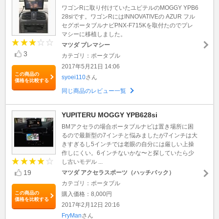
ワゴンRに取り付けていたユピテルのMOGGY YPB6
28siです。ワゴンRにはINNOVATIVEの AZUR フル
セグポータブルナビPNX-F715Kを取付たのでプレ
マシーに移植しました。
マツダ プレマシー
3
カテゴリ：ポータブル
2017年5月21日 14:06
この商品の
syoei110
さん
価格を比較する
同じ商品のレビュー一覧
YUPITERU MOGGY YPB628si
BMアクセラの場合ポータブルナビは置き場所に困
るので最新型の7インチと悩みましたが7インチは大
きすぎるし5インチでは老眼の自分には厳しい上操
作しにくい。6インチないかな〜と探していたら少
し古いモデル ...
19
マツダ アクセラスポーツ（ハッチバック）
カテゴリ：ポータブル
この商品の
購入価格：8,000円
価格を比較する
2017年2月12日 20:16
FryMan
さん