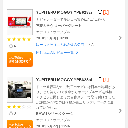
[1]
YUPITERU MOGGY YPB628si
ナビ＋レーダーで多い日も安心(:.;ﾟ;Д;ﾟ;.:)ﾊｧﾊｧ
三菱ふそう スーパーグレート
カテゴリ：ポータブル
2018年3月8日 18:39
ゆーちゃそ（世を忍ぶ仮の名前）
さん
4
同じ商品のレビュー一覧
この商品の
価格を比較する
[1]
YUPITERU MOGGY YPB628si
ドイツ並行車なので純正のナビには日本の地図があ
りません笑 なので前車からポータブルナビを移植。
アクセラと同じように自作ステーで取り付けました
が評価が☆3なのは何故か富士サファリパークに連
れていかれ ...
9
BMW 1シリーズ クーペ
カテゴリ：ポータブル
この商品の
2018年2月22日 23:46