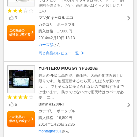
役割も備える。 だが、画面表示はうっとおしいこと
この ...
3
マツダ キャロル エコ
カテゴリ：ポータブル
この商品の
購入価格：17,080円
価格を比較する
2014年2月19日 18:13
カーズ@
さん
同じ商品のレビュー一覧
YUPITERU MOGGY YPB628si
最近のPNDは高性能、低価格、大画面化進み嬉しい
限りです。 地図更新するなら買ったほうが安いか
も、、 でもそんなに換えられないので償却するまで
は使います。 防水ではないので雨天時はカバーが必
要！ 二 ...
6
BMW R1200RT
カテゴリ：ポータブル
この商品の
購入価格：16,800円
価格を比較する
2014年1月26日 22:35
montagne501
さん