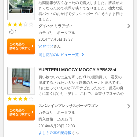
地図情報が古くなったので購入しました。液晶が大
きくなったので視界が狭くてなりました。強力な吸
着パットのおかげでダッシュボードにそのまま行け
ました。
ダイハツ ミラアヴィ
1
カテゴリ：ポータブル
2014年7月5日 18:37
この商品の
yoshi55c
さん
価格を比較する
同じ商品のレビュー一覧
YUPITERU MOGGY MOGGY YPB628si
買い物ついでに立ち寄ったYHで衝動買い。 震災の
津波で流されたレガシィ以来のカーナビ復活です。
前に使っていたのがDVDナビだったので、反応の良
さに驚くばかり（笑）。 これで、遠乗りで迷子の心
...
スバル インプレッサスポーツワゴン
この商品の
カテゴリ：ポータブル
価格を比較する
購入価格：15,012円
2014年6月28日 22:03
よしぶ＠車の記録帳
さん