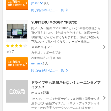
この商品の
yoshi55c
さん
価格を比較する
同じ商品のレビュー一覧
YUPITERU MOGGY YPB732
同メーカー製の "YPB628si" という3年前の機種から
買い替えました。 3年経っただけでも、地図データ
や情報は どんどん古くなりますね。 液晶が6型から
7型になって見やすくなり、レーダー機能 ...
スズキ スイフト
7
カテゴリ：ポータブル
2016年4月23日 09:58
この商品の
uemasa
さん
価格を比較する
同じ商品のレビュー一覧
ドライブ中も退屈させない！カーエンタメア
イテム!!
オススメ記事
TV-KITシリーズで純正ナビをフル活用！同乗者を退
屈させない必須アイテム。トヨタ・ディスプレィオ
ーディオの充実もデータシステムにおまかせ！