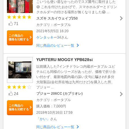
こいつも使い道なかったのでスズ菌号に取付ました
😅 これを付けたおかげで、スマホホルダーとドリン
クホルダーの付ける場所が無くなりました😱 ...
スズキ スカイウェイブ250
71
カテゴリ：ポータブル
2021年5月5日 16:20
この商品の
ケンタッキー34
さん
価格を比較する
同じ商品のレビュー一覧
YUPITERU MOGGY YPB628si
以前購入した7インチドラレコ内蔵ポータブル ユピ
テルにも同様のシリーズがあったが、価格で折り合
い付かず、最新地図内蔵の謳い文句に騙され❗ 多分
大陸製品(会社所在地は九州だけど)を購入した所、
プジョー ...
24
プジョー 206CC (カブリオレ)
カテゴリ：ポータブル
この商品の
購入価格：7,000円
価格を比較する
2018年10月16日 17:59
「かい」
さん
同じ商品のレビュー一覧