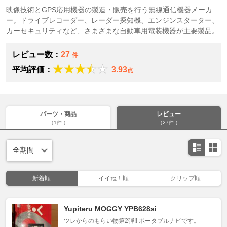
映像技術とGPS応用機器の製造・販売を行う無線通信機器メーカ
ー。ドライブレコーダー、レーダー探知機、エンジンスターター、
カーセキュリティなど、さまざまな自動車用電装機器が主要製品。
レビュー数：
27
件
平均評価：
3.93
点
パーツ・商品
レビュー
（1件 ）
（27件 ）
新着順
イイね！順
クリップ順
Yupiteru MOGGY YPB628si
ツレからのもらい物第2弾‼️ ポータブルナビです。