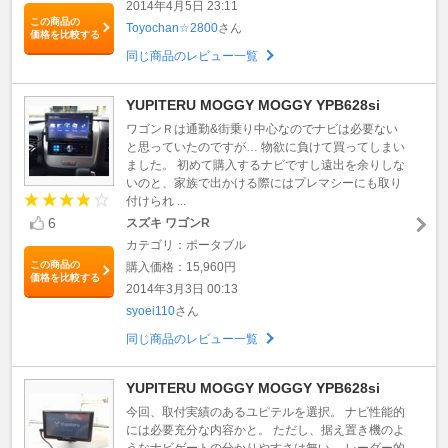
2014年4月5日 23:11
この商品の
Toyochan☆2800
さん
価格を比較する
同じ商品のレビュー一覧
YUPITERU MOGGY MOGGY YPB628si
ワゴンＲは通勤&街乗り中心なのでナビは必要ない
と思っていたのですが… 物欲に負けて買ってしまい
ました。 初めて購入するナビですし遠出を余りしな
いのと、家族で出かける際にはプレマシーにも取り
付けられ ...
6
スズキ ワゴンR
カテゴリ：ポータブル
この商品の
購入価格：15,960円
価格を比較する
2014年3月3日 00:13
syoei110
さん
同じ商品のレビュー一覧
YUPITERU MOGGY MOGGY YPB628si
今回、取付実績のあるユピテルを選択。 ナビ性能的
には必要充分な内容かと。 ただし、据え置き機のよ
うなナビゲートの分かりやすさは無い。 レーダー的