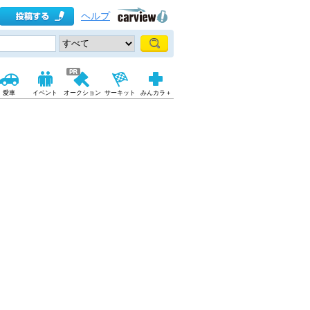
ヘルプ
愛車
イベント
オークション
サーキット
みんカラ＋