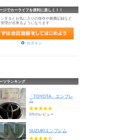
ージでカーライフを便利に楽しく！！
インするとお気に入りの保存や燃費記録など
な管理が出来るようになります
ログイン
ーツランキング
「TOYOTA」エンブレ
ム
8件
のレビュー
SUZUKIエンブレム