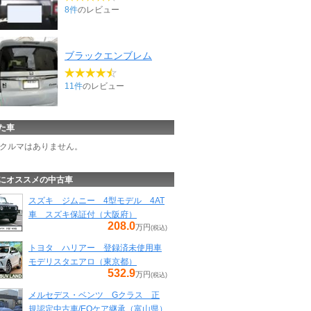
8件
のレビュー
ブラックエンブレム
11件
のレビュー
た車
クルマはありません。
にオススメの中古車
スズキ ジムニー 4型モデル 4AT
車 スズキ保証付（大阪府）
208.0
万円
(税込)
トヨタ ハリアー 登録済未使用車
モデリスタエアロ（東京都）
532.9
万円
(税込)
メルセデス・ベンツ Gクラス 正
規認定中古車/EQケア継承（富山県）