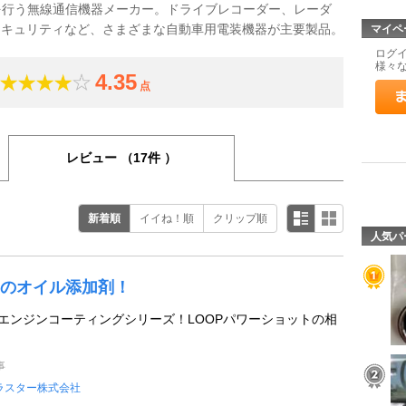
を行う無線通信機器メーカー。ドライブレコーダー、レーダ
セキュリティなど、さまざまな自動車用電装機器が主要製品。
マイペ
ログ
様々
4.35
点
レビュー
（17件 ）
新着順
イイね！順
クリップ順
人気パ
のオイル添加剤！
Pエンジンコーティングシリーズ！LOOPパワーショットの相
事
ラスター株式会社