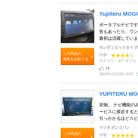
Yupiteru MOG
ポータブルナビです
告もあったり、ワン
最初は活躍していまし
ホンダ シビックタイプ
この商品の
評価：
価格を比較する
カテゴリ：ポータブル
19
2024年11月13日 12:57
YUPITERU M
安物。 ナビ機能の
ービスに接近すると
引っかかるほどスピ
マツダ ボンゴバン
この商品の
評価：