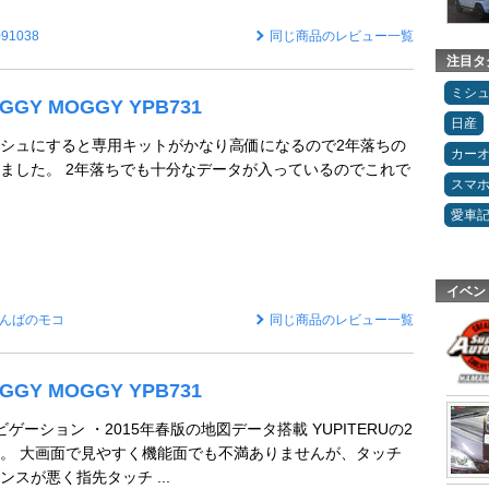
091038
同じ商品のレビュー一覧
注目タ
ミシ
OGGY MOGGY YPB731
日産
シュにすると専用キットがかなり高価になるので2年落ちの
カー
ました。 2年落ちでも十分なデータが入っているのでこれで
スマ
愛車
イベン
んばのモコ
同じ商品のレビュー一覧
OGGY MOGGY YPB731
ゲーション ・2015年春版の地図データ搭載 YUPITERUの2
。 大画面で見やすく機能面でも不満ありませんが、タッチ
スが悪く指先タッチ ...