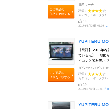
日産 マーチ
この商品の
評価：
価格を比較する
カテゴリ：ポータブル
10
カ
2017年5月25日 01:16
YUPITERU MO
【総評】 2015
ている点】 ・地図
イコンと警報表示で知
ダイハツ ハイゼットカ
この商品の
評価：
価格を比較する
カテゴリ：ポータブル
10
Ri
2017年3月9日 21:25
YUPITERU MO