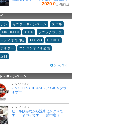
2020.0
万円
(税込)
グ
ュラン
モニターキャンペーン
スバル
MICHELIN
X-ICE
ソニックプラス
オーディオ専門店
TAKMO
HONDA
ホホルダー
エンジンオイル交換
記念日
もっと見る
ト・キャンペーン
2026/08/08
CIVIC FL5 x TRUSTメタルキャタラ
イザー ...
2026/08/07
ビール飲みながら洗車とかダメで
す！ ヤバイです！ 熱中症リ ...