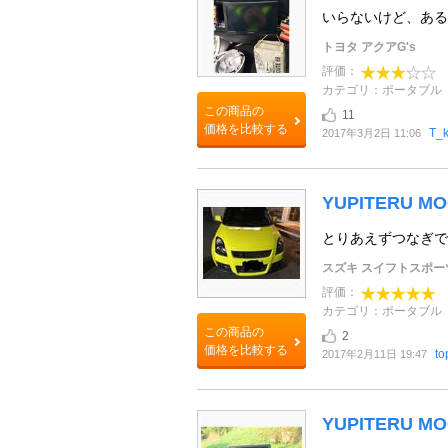
いらないけど、ある
トヨタ アクアG's
評価：
カテゴリ：ポータブル
この商品の
11
価格を比較する
T_k
2017年3月2日 11:06
YUPITERU MO
とりあえずつなぎで
スズキ スイフトスポー
評価：
カテゴリ：ポータブル
この商品の
2
価格を比較する
t
2017年2月11日 19:47
YUPITERU M