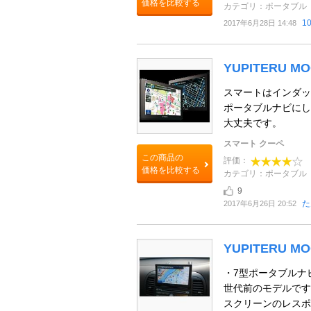
価格を比較する
カテゴリ：ポータブル
1
2017年6月28日 14:48
YUPITERU M
スマートはインダッ
ポータブルナビにし
大丈夫です。
スマート クーペ
この商品の
評価：
価格を比較する
カテゴリ：ポータブル
9
た
2017年6月26日 20:52
YUPITERU M
・7型ポータブルナビ
世代前のモデルです
スクリーンのレスポン