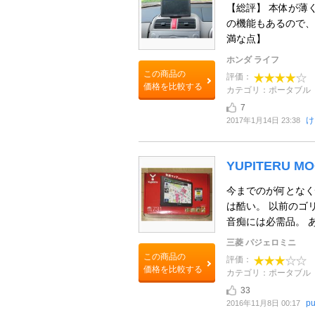
【総評】 本体が薄
の機能もあるので、
満な点】
ホンダ ライフ
この商品の
評価：
価格を比較する
カテゴリ：ポータブル
7
け
2017年1月14日 23:38
YUPITERU M
今までのが何となく
は酷い。 以前のゴ
音痴には必需品。 あ
三菱 パジェロミニ
この商品の
評価：
価格を比較する
カテゴリ：ポータブル
33
pu
2016年11月8日 00:17