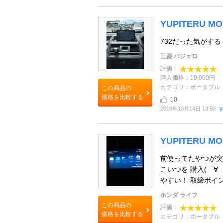
YUPITERU MO
732だった気がす
三菱 パジェロ
評価：
購入価格：19,000円
カテゴリ：ポータブル
この商品の
価格を比較する
10
y
2016年10月14日 13:50
YUPITERU MO
前使ってたやつが突
こいつを 購入(￣∀
やすい！ 取締ポイン
ホンダ ライフ
この商品の
評価：
価格を比較する
カテゴリ：ポータブル