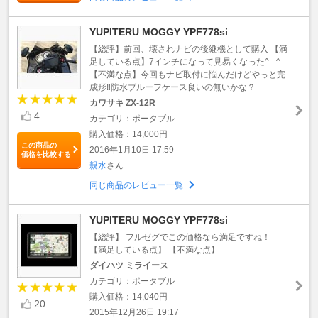
YUPITERU MOGGY YPF778si
【総評】前回、壊されナビの後継機として購入 【満
足している点】7インチになって見易くなった^ - ^
【不満な点】今回もナビ取付に悩んだけどやっと完
成形‼️防水ブルーフケース良いの無いかな？
カワサキ ZX-12R
4
カテゴリ：ポータブル
購入価格：14,000円
この商品の
2016年1月10日 17:59
価格を比較する
親水
さん
同じ商品のレビュー一覧
YUPITERU MOGGY YPF778si
【総評】 フルゼグでこの価格なら満足ですね！
【満足している点】 【不満な点】
ダイハツ ミライース
カテゴリ：ポータブル
購入価格：14,040円
20
2015年12月26日 19:17