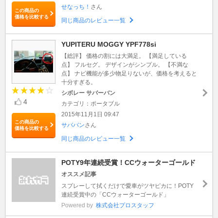
せなっち！
さん
この商品の
価格を比較する
同じ商品のレビュー一覧
YUPITERU MOGGY YPF778si
【総評】 価格の割には大満足。 【満足している
点】 フルセグ。 デザインがシンプル。 【不満な
点】 ナビ機能が多少物足りないが、価格を考えると
十分すぎる。
シボレー サバーバン
4
カテゴリ：ポータブル
2015年11月1日 09:47
この商品の
サババン
さん
価格を比較する
同じ商品のレビュー一覧
POTY9年連続受賞！CCウォーターゴールド
オススメ記事
スプレーして拭くだけで愛車がツヤピカに！POTY
連続受賞中の「CCウォーターゴールド」
Powered by
株式会社プロスタッフ