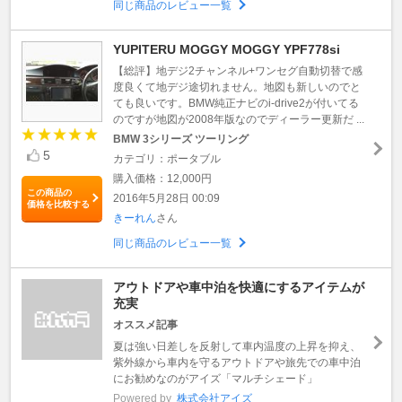
同じ商品のレビュー一覧
YUPITERU MOGGY MOGGY YPF778si
【総評】地デジ2チャンネル+ワンセグ自動切替で感
度良くて地デジ途切れません。地図も新しいのでと
ても良いです。BMW純正ナビのi-drive2が付いてる
のですが地図が2008年版なのでディーラー更新だ ...
BMW 3シリーズ ツーリング
5
カテゴリ：ポータブル
購入価格：12,000円
この商品の
2016年5月28日 00:09
価格を比較する
きーれん
さん
同じ商品のレビュー一覧
アウトドアや車中泊を快適にするアイテムが
充実
オススメ記事
夏は強い日差しを反射して車内温度の上昇を抑え、
紫外線から車内を守るアウトドアや旅先での車中泊
にお勧めなのがアイズ「マルチシェード」
Powered by
株式会社アイズ