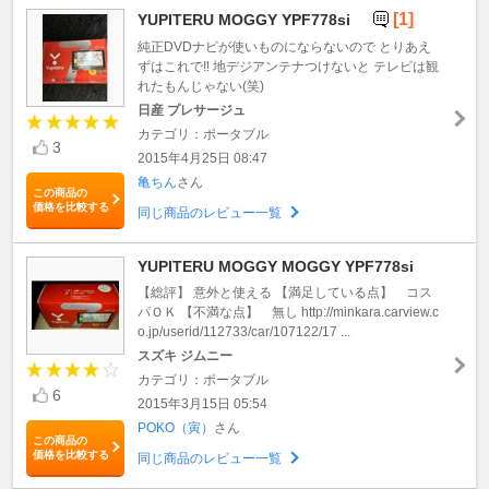
[1]
YUPITERU MOGGY YPF778si
純正DVDナビが使いものにならないので とりあえ
ずはこれで‼︎ 地デジアンテナつけないと テレビは観
れたもんじゃない(笑)
日産 プレサージュ
カテゴリ：ポータブル
3
2015年4月25日 08:47
亀ちん
さん
この商品の
価格を比較する
同じ商品のレビュー一覧
YUPITERU MOGGY MOGGY YPF778si
【総評】 意外と使える 【満足している点】 コス
パＯＫ 【不満な点】 無し http://minkara.carview.c
o.jp/userid/112733/car/107122/17 ...
スズキ ジムニー
カテゴリ：ポータブル
6
2015年3月15日 05:54
POKO（寅）
さん
この商品の
価格を比較する
同じ商品のレビュー一覧