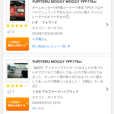
YUPITERU MOGGY MOGGY YPF778si
ホームセンターの特価コーナーで発見 70%オフはヤ
バイでしょうって予定もなかったのに購入 テレビと
レーダーのオマケ付きが⭕️
いすゞ フォワード
カテゴリ：ポータブル
1
2018年7月31日 00:26
４号機
さん
この商品の
価格を比較する
同じ商品のレビュー一覧
YUPITERU MOGGY YPF778si
【総評】 アイホーンでナビやってみましたが見づら
いのでヤフオクで購入してあったので取り付けてみ
ました、オンボート用の取り付け台もついでに購入
してあったので簡単につきました！ 【満足している
点】 ...
7
トヨタ アルファードハイブリッド
カテゴリ：ポータブル
この商品の
2016年6月1日 10:53
価格を比較する
ﾗﾁｬｰ
さん