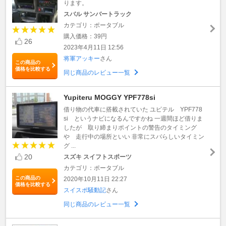
ります。
スバル サンバートラック
カテゴリ：ポータブル
購入価格：39円
26
2023年4月11日 12:56
将軍アッキー
さん
この商品の
価格を比較する
同じ商品のレビュー一覧
Yupiteru MOGGY YPF778si
借り物の代車に搭載されていた ユピテル YPF778
si というナビになるんですかね 一週間ほど借りま
したが 取り締まりポイントの警告のタイミング
や 走行中の場所といい 非常にスバらしいタイミン
グ ...
20
スズキ スイフトスポーツ
カテゴリ：ポータブル
この商品の
2020年10月11日 22:27
価格を比較する
スイスポ騒動記
さん
同じ商品のレビュー一覧