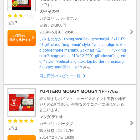
いです。
大宇 その他
カテゴリ：ポータブル
7
定価：24,800円
2014年5月9日 20:40
この商品の
いきものがかり<img src="/images/emoji/i13x12-F9
価格を比較する
91.gif" class="img-emoji" style="vertical-align:text-to
p;border:none;margin:0 2px;" alt="黒ハート" /><img
src="/images/emoji/i13x12-F991.gif" class="img-em
oji" style="vertical-align:text-top;border:none;margi
n:0 2px;" alt="黒ハート" />
さん
同じ商品のレビュー一覧
YUPITERU MOGGY MOGGY YPF778si
取り締まりポイント、オービスポイント警告や地デ
ジとの2画面表示が可能なのでコスパに優れている
と思います。
マツダ デミオ
カテゴリ：ポータブル
1
購入価格：19,917円
2014年2月7日 16:09