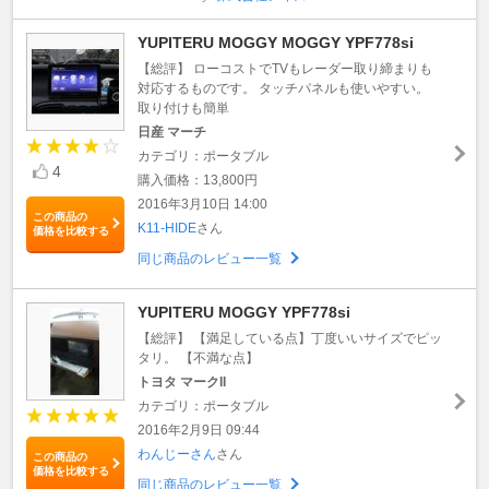
YUPITERU MOGGY MOGGY YPF778si
【総評】 ローコストでTVもレーダー取り締まりも
対応するものです。 タッチパネルも使いやすい。
取り付けも簡単
日産 マーチ
カテゴリ：ポータブル
4
購入価格：13,800円
2016年3月10日 14:00
この商品の
K11‐HIDE
さん
価格を比較する
同じ商品のレビュー一覧
YUPITERU MOGGY YPF778si
【総評】 【満足している点】丁度いいサイズでピッ
タリ。 【不満な点】
トヨタ マークII
カテゴリ：ポータブル
2016年2月9日 09:44
わんじーさん
さん
この商品の
価格を比較する
同じ商品のレビュー一覧