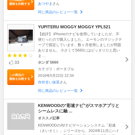
あつやま
さん
価格を比較する
同じ商品のレビュー一覧
YUPITERU MOGGY MOGGY YPL521
【総評】 iPhoneのナビを使用していましたが、不
便だったので購入しました。 エーモンのマジックテ
ープで固定しています。数ヶ月使用しましたが問題
ありません。 小さくてS660にはピッタリだと思い
ま ...
33
ホンダ S660
カテゴリ：ポータブル
この商品の
2016年5月22日 22:34
価格を比較する
存外甘い抹茶
さん
同じ商品のレビュー一覧
KENWOODの“彩速ナビ”がスマホアプリと
シームレスに融 ...
オススメ記事
KENWOODのAVナビゲーションシステム「彩速
（さいそく）」シリーズから、2024年11月にハイ