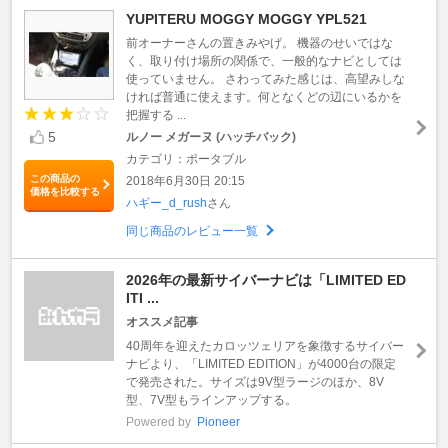
YUPITERU MOGGY MOGGY YPL521
前オーナーさんの置きみやげ。 機器のせいではな
く、取り付け場所の関係で、一般的なナビとしては
使っていません。 さわってみた感じは、高望みしな
ければ普通に使えます。何となくどの辺にいるかを
把握する ...
5
ルノー メガーヌ (ハッチバック)
カテゴリ：ポータブル
この商品の
2018年6月30日 20:15
価格を比較する
ハギー_d_rush
さん
同じ商品のレビュー一覧
2026年の最新サイバーナビは「LIMITED ED
ITI ...
オススメ記事
40周年を迎えたカロッツェリアを象徴するサイバー
ナビより、「LIMITED EDITION」が4000台の限定
で発売された。サイズは9V型ラージのほか、8V
型、7V型もラインアップする。
Powered by
Pioneer