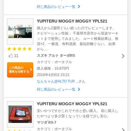
同じ商品のレビュー一覧
YUPITERU MOGGY MOGGY YPL521
購入から2週間ぐらい経ったのでレビューします。
ナビゲーション性能： 千葉県市原市から筑波サーキ
ットまで使用してみました。 ルート検索結果は、推
奨×2、一般道、有料道路、最短距離ぐらい。 結果
から ...
11
スズキ アルト ターボRS
カテゴリ：ポータブル
この商品の
購入価格：10,870円
価格を比較する
2016年4月6日 23:21
なんちゃん@ALTO TUR ...
さん
同じ商品のレビュー一覧
YUPITERU MOGGY MOGGY YPL521
安いやつですがこれで十分と思い購入。 前に購入し
たやつより多少賢くなっている様で少し安心。
マツダ RX-7
カテゴリ：ポータブル