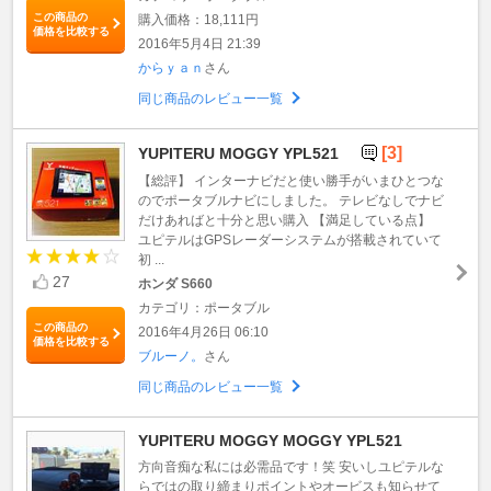
この商品の
購入価格：18,111円
価格を比較する
2016年5月4日 21:39
からｙａｎ
さん
同じ商品のレビュー一覧
[3]
YUPITERU MOGGY YPL521
【総評】 インターナビだと使い勝手がいまひとつな
のでポータブルナビにしました。 テレビなしでナビ
だけあればと十分と思い購入 【満足している点】
ユピテルはGPSレーダーシステムが搭載されていて
初 ...
27
ホンダ S660
カテゴリ：ポータブル
この商品の
2016年4月26日 06:10
価格を比較する
ブルーノ。
さん
同じ商品のレビュー一覧
YUPITERU MOGGY MOGGY YPL521
方向音痴な私には必需品です！笑 安いしユピテルな
らではの取り締まりポイントやオービスも知らせて