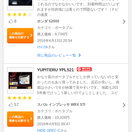
くれるのでなかなかいいです。 到着時間はだいぶず
れますが目的地には着くので問題ないです！（ナビ
の速度 ...
8
ホンダ S2000
カテゴリ：ポータブル
この商品の
購入価格：8,734円
価格を比較する
2016年4月13日 20:54
ﾄｳｨﾝｸﾙ
さん
同じ商品のレビュー一覧
YUPITERU YPL521
かなり昔のポータブルナビしか持っていないのと安
かったのもあり買ってみました。 反応が良いし、画
面は小さいですが綺麗で見やすいです。 地図も201
5年春でけっこう新しいのでよしとしました。 ユピ
...
57
スバル インプレッサ WRX STI
カテゴリ：ポータブル
この商品の
購入価格：10,326円
価格を比較する
2016年4月9日 09:47
HIDE-SPEC-C
さん