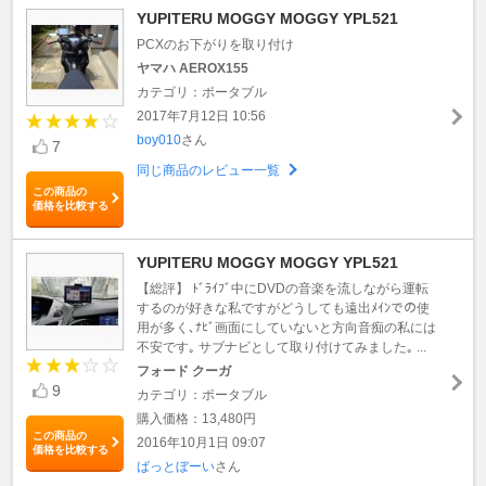
YUPITERU MOGGY MOGGY YPL521
PCXのお下がりを取り付け
ヤマハ AEROX155
カテゴリ：ポータブル
2017年7月12日 10:56
boy010
さん
7
同じ商品のレビュー一覧
この商品の
価格を比較する
YUPITERU MOGGY MOGGY YPL521
【総評】 ﾄﾞﾗｲﾌﾞ中にDVDの音楽を流しながら運転
するのが好きな私ですがどうしても遠出ﾒｲﾝでの使
用が多く､ﾅﾋﾞ画面にしていないと方向音痴の私には
不安です｡ サブナビとして取り付けてみました｡ ...
フォード クーガ
9
カテゴリ：ポータブル
購入価格：13,480円
この商品の
2016年10月1日 09:07
価格を比較する
ばっとぼーい
さん