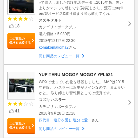
○で購入しました(笑) 地図データは2015年版、無い
よりかマシって感じです(笑笑)しかし、流石にyupit
eru製オービス&取り締まり等も教えてくれ ...
スズキ アルト
18
カテゴリ：ポータブル
購入価格：5,080円
この商品の
2018年12月7日 22:30
価格を比較する
komakomakoma2
さん
同じ商品のレビュー一覧
YUPITERU MOGGY MOGGY YPL521
WRXで使っていた物を移設しました。 MAPは2015
年春版。 ハスラーは近場がメインなので、まぁ良い
かと。 取り締まり警報機としては優秀です。
スズキ ハスラー
カテゴリ：ポータブル
41
2018年9月28日 21:28
四代目 塩分を愛し 塩分に愛 ...
さん
この商品の
価格を比較する
同じ商品のレビュー一覧