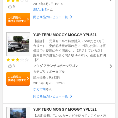
2016年4月2日 19:16
9
SEALINE
さん
同じ商品のレビュー一覧
この商品の
価格を比較する
YUPITERU MOGGY MOGGY YPL521
【総評】 元旦セールで特価購入（SABだと1万円
台後半）、突然前機種が壊れ急いで探した割には廉
価版でも使用に全く問題なし 【満足している点】
案内音声の滑舌が良く聞き取りやすい、画面も鮮明
【不 ...
3
マツダ アテンザスポーツワゴン
カテゴリ：ポータブル
この商品の
購入価格：9,912円
価格を比較する
2016年3月28日 22:40
かえで組
さん
同じ商品のレビュー一覧
YUPITERU MOGGY MOGGY YPL521
【総評 最初、Yahooカーナビを使っていこうかと思