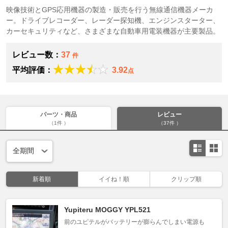
映像技術とGPS応用機器の製造・販売を行う無線通信機器メーカ
ー。ドライブレコーダー、レーダー探知機、エンジンスターター、
カーセキュリティなど、さまざまな自動車用電装機器が主要製品。
レビュー数：
37
件
平均評価：
3.92
点
パーツ・商品
レビュー
（1件 ）
（37件 ）
新着順
イイね！順
クリップ順
Yupiteru MOGGY YPL521
前のユピテルがバッテリーが膨らんでしまい電源も