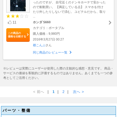
ったのですが、 自宅近くのドンキホーテで安かった
ので衝動買い。 【満足している点】 スマホを付け
たり外したりしないで済む。 ユピテルだから、取り
...
11
ホンダ S660
カテゴリ：ポータブル
この商品の
購入価格：9,980円
価格を比較する
2016年3月27日 00:27
都こんぶ
さん
同じ商品のレビュー一覧
※レビューは実際にユーザーが使用した際の主観的な感想・意見です。 商品・
サービスの価値を客観的に評価するものではありません。あくまでも一つの参
考としてご活用ください。
<
前へ
｜
1
｜
2
｜
次へ
>
パーツ・整備