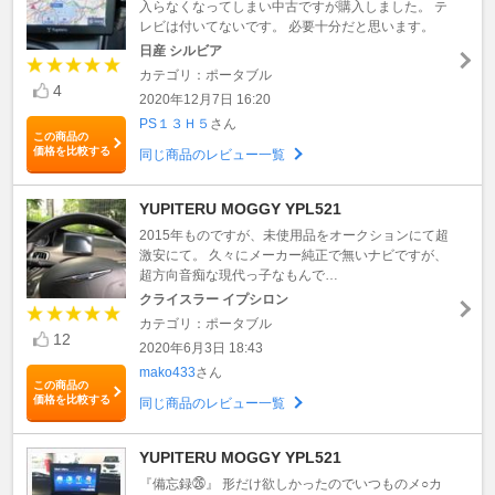
入らなくなってしまい中古ですが購入しました。 テ
レビは付いてないです。 必要十分だと思います。
日産 シルビア
カテゴリ：ポータブル
4
2020年12月7日 16:20
PS１３Ｈ５
さん
この商品の
価格を比較する
同じ商品のレビュー一覧
YUPITERU MOGGY YPL521
2015年ものですが、未使用品をオークションにて超
激安にて。 久々にメーカー純正で無いナビですが、
超方向音痴な現代っ子なもんで…
クライスラー イプシロン
カテゴリ：ポータブル
12
2020年6月3日 18:43
mako433
さん
この商品の
価格を比較する
同じ商品のレビュー一覧
YUPITERU MOGGY YPL521
『備忘録㉖』 形だけ欲しかったのでいつものメ○カ