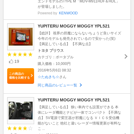
エンドモデルのTYPE M「MDV-M911HDF＆HDL」
が登場しました。
Powered by
KENWOOD
YUPITERU MOGGY MOGGY YPL521
【総評】 視界の邪魔にならないちょうど良いサイズ
今年のモデルも発売されているので安かった(笑)
【満足している点】 【不満な点】
トヨタ プリウス
カテゴリ：ポータブル
19
購入価格：10,000円
2016年5月6日 08:32
この商品の
☆たぬきち☆
さん
価格を比較する
同じ商品のレビュー一覧
YUPITERU MOGGY MOGGY YPL521
【満足している点】 狭い車内でも設置ができる 本
体にレーダ機能とナビが一体でコンパクト 【不満な
点】 5V電源で変圧器が邪魔になる ＶＩＣＳ受信機
能がないこと 他社と違いレーダー情報更新が有料な
こ ...