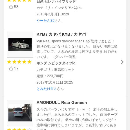
日産 セレナハイブリッド
53
カテゴリ：インテリアパネル
2018年2月3日 18:29
やーたん35
さん
KYB / カヤバ KYB / カヤバ
kyb Real sports damper specTRを取付けました！
乗り心地はかなり良くなりました。 細かい段差は吸
収していて、大きめの段差は純正より突き上げが強
いです。 （ダンパー調整 ...
ホンダ シビックタイプR
17
カテゴリ：車高調キット
定価：223,700円
2017年10月11日 20:25
とみたけfd２
さん
AMONDULL Rear Gonesh
久々のパーツいじりです（・ｗ・） 若干の加工をし
ましたが、まあまあのフィットでした。 両面テープ
のみの取付です。 斜めの所で3連のイカリングが中
途半端に切れてしまいますが、まあ割り切ってあき