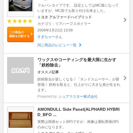
フルバンタイプです。 設定としてはMC後になって
いますが、MC前でも取り付け出来ました。
トヨタ アルファードハイブリッド
カテゴリ：リアハーフスポイラー
2009年2月21日 13:09
この商品の
価格を比較する
すぎちゃー
さん
同じ商品のレビュー一覧
ワックスやコーティングを最大限に生かす
「鉄粉除去」
オススメ記事
鉄粉除去が楽しくなる！「ネンドスムーサー」が新
登場！ 鉄粉を取ると、仕上がりに大きな差が生まれ
ます。
Powered by
シュアラスター株式会社
AMONDULL Side Panel(ALPHARD HYBRI
D_BFO ...
実際は両側セット(6P)ですが、画像は運転席側(3P)
のみになります。