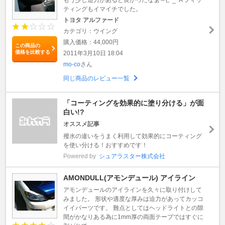
ティングもイマイチでした。
トヨタ アルファード
カテゴリ：ウイング
購入価格：44,000円
この商品の
価格を比較する
2011年3月10日 18:04
mo-co
さん
同じ商品のレビュー一覧
「コーティングを効果的に塗り分ける」が面
白い!?
オススメ記事
撥水の違いをうまく利用して効果的にコーティング
を使い分ける！おすすめです！
Powered by
シュアラスター株式会社
AMONDULL(アモンデュール) アイライン
アモンデュールのアイラインを久々に取り付けして
みました。 形状や適度な厚みは迫力があってカッコ
イイパーツです。 難点としてはヘッドライトとの隙
間がかなりある為に1mm厚の両面テープではすぐに