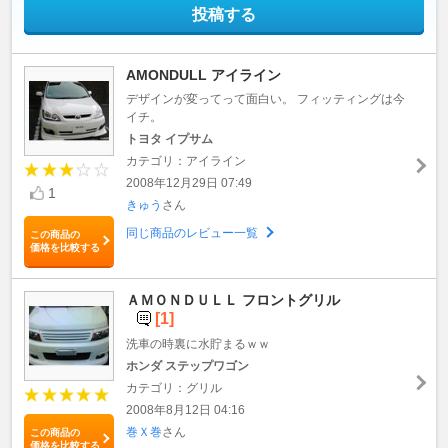
投稿する
AMONDULL アイライン
デザインが変ってって面白い。 フィッティングは今
イチ。
トヨタ イプサム
カテゴリ：アイライン
2008年12月29日 07:49
1
きゅう
さん
同じ商品のレビュー一覧
この商品の
価格を比較する
ＡＭＯＮＤＵＬＬ フロントグリル
[1]
洗車の時裏に水貯まるｗｗ
ホンダ ステップワゴン
カテゴリ：グリル
2008年8月12日 04:16
巻Ｘ巻
さん
この商品の
価格を比較する