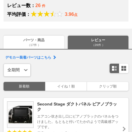
レビュー数：
26
件
平均評価：
3.96
点
パーツ・商品
レビュー
（17件 ）
（26件 ）
デモカー装着パーツはこちら
新着順
イイね！順
クリップ順
Second Stage ダクトパネル ピアノブラッ
ク
エアコン吹き出し口にピアノブラックのパネルをつ
けました。もともと付いてたかのようで高級感アッ
プです。