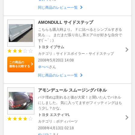
同じ商品のレビュー一覧
AMONDULL サイドステップ
こちらも購入時より。 Ｆに比べるとシンプルすぎる
気も…。 まだまだ張り出し系エアロが好きな自分で
す(´～`；)
トヨタ イプサム
カテゴリ：サイドスポイラー・サイドステップ
2008年5月20日 14:08
この商品の
価格を比較する
＠べべ
さん
同じ商品のレビュー一覧
アモンデュール スムージングパネル
パテ埋めは割れると後が大変！と聞いたんでパネル
にしました。 気に入ってますがフィッティングはも
う少し？かな。
トヨタ エスティマL
カテゴリ：ボディパーツ
2008年4月13日 02:18
やぶひこ
さん