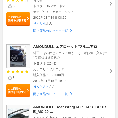
らめま ...
5
トヨタ アルファードV
カテゴリ：リアガーニッシュ
この商品の
2012年11月19日 08:25
価格を比較する
りくたん
さん
同じ商品のレビュー一覧
AMONDULL エアロセット/フルエアロ
純正っぽいけどチョット違う！そこがお気に入り(*^
^*) 価格は塗装込み
トヨタ シエンタ
カテゴリ：フルエアロ
購入価格：130,000円
3
2012年11月15日 19:23
ＨＡＹＡＮ
さん
この商品の
価格を比較する
同じ商品のレビュー一覧
AMONDULL Rear Wing(ALPHARD_BFOR
E_MC 20 ...
もう少し迫力があると良かったなぁ～(;^_^A フィッ