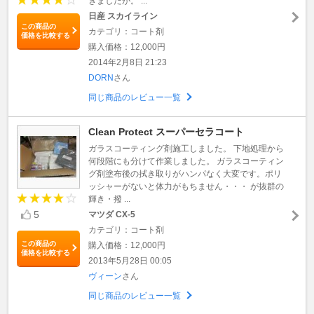
きましたが。 ...
日産 スカイライン
この商品の
カテゴリ：コート剤
価格を比較する
購入価格：12,000円
2014年2月8日 21:23
DORN
さん
同じ商品のレビュー一覧
Clean Protect スーパーセラコート
ガラスコーティング剤施工しました。 下地処理から
何段階にも分けて作業しました。 ガラスコーティン
グ剤塗布後の拭き取りがハンパなく大変です。ポリ
ッシャーがないと体力がもちません・・・ が抜群の
輝き・撥 ...
5
マツダ CX-5
カテゴリ：コート剤
この商品の
購入価格：12,000円
価格を比較する
2013年5月28日 00:05
ヴィーン
さん
同じ商品のレビュー一覧