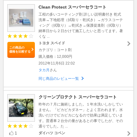
Clean Protect スーパーセラコート
工程の多いコーティング剤 詳しい説明書付き 乾式
洗車→下地処理（拭取り・乾拭き）→ガラスコーテ
ィング（拭取り）→乾拭き→保護促進剤（拭取り）
納車日から２日かけて施工したいと思ってます。暑
くな ...
トヨタ スペイド
この商品の
カテゴリ：コート剤
価格を比較する
購入価格：12,000円
2012年11月6日 22:02
タカ月
さん
同じ商品のレビュー一覧
クリーンプロテクト スーパーセラコート
昨年の７月に施術しました。１年水洗いしかしてい
ません。「ピカピカダネー」とよく言われます。水
洗いだけでピカピカになるので効果は満足していま
す。普通車２台分の量があるとの事でしたが、その
通りでした。た ...
1
ダイハツ コペン