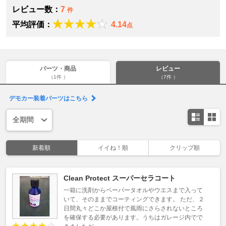
レビュー数：
7
件
平均評価：
4.14
点
パーツ・商品
レビュー
（1件 ）
（7件 ）
デモカー装着パーツはこちら
新着順
イイね！順
クリップ順
Clean Protect スーパーセラコート
一箱に洗剤からペーパータオルやウエスまで入って
いて、そのままでコーティングできます。 ただ、２
日間丸々どこか屋根付で風雨にさらされないところ
を確保する必要があります。うちはガレージ内でで