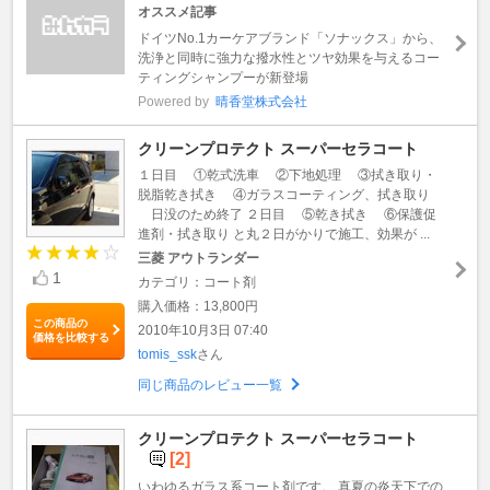
オススメ記事
ドイツNo.1カーケアブランド「ソナックス」から、
洗浄と同時に強力な撥水性とツヤ効果を与えるコー
ティングシャンプーが新登場
Powered by
晴香堂株式会社
クリーンプロテクト スーパーセラコート
１日目 ①乾式洗車 ②下地処理 ③拭き取り・
脱脂乾き拭き ④ガラスコーティング、拭き取り
日没のため終了 ２日目 ⑤乾き拭き ⑥保護促
進剤・拭き取り と丸２日がかりで施工、効果が ...
三菱 アウトランダー
1
カテゴリ：コート剤
購入価格：13,800円
この商品の
2010年10月3日 07:40
価格を比較する
tomis_ssk
さん
同じ商品のレビュー一覧
クリーンプロテクト スーパーセラコート
[2]
いわゆるガラス系コート剤です。 真夏の炎天下での