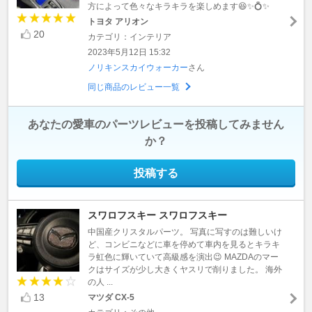
方によって色々なキラキラを楽しめます😆✨💍✨
トヨタ アリオン
20
カテゴリ：インテリア
2023年5月12日 15:32
ノリキンスカイウォーカー
さん
同じ商品のレビュー一覧
あなたの愛車のパーツレビューを投稿してみません
か？
投稿する
スワロフスキー スワロフスキー
中国産クリスタルパーツ。 写真に写すのは難しいけ
ど、コンビニなどに車を停めて車内を見るとキラキ
ラ虹色に輝いていて高級感を演出😉 MAZDAのマー
クはサイズが少し大きくヤスリで削りました。 海外
の人 ...
13
マツダ CX-5