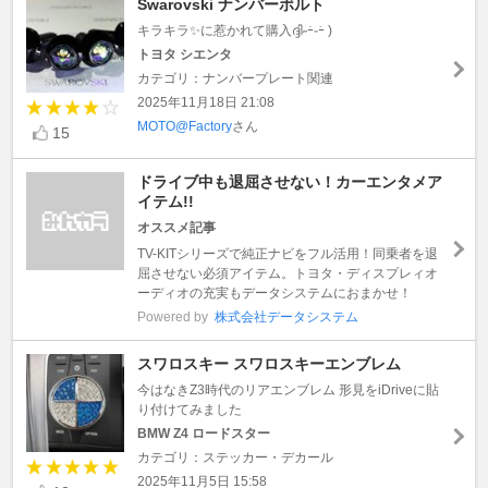
Swarovski ナンバーボルト
キラキラ✨に惹かれて購入ദ്ദി˶ｰ̀֊ｰ́ )
トヨタ シエンタ
カテゴリ：ナンバープレート関連
2025年11月18日 21:08
MOTO@Factory
さん
15
ドライブ中も退屈させない！カーエンタメア
イテム!!
オススメ記事
TV-KITシリーズで純正ナビをフル活用！同乗者を退
屈させない必須アイテム。トヨタ・ディスプレィオ
ーディオの充実もデータシステムにおまかせ！
Powered by
株式会社データシステム
スワロスキー スワロスキーエンブレム
今はなきZ3時代のリアエンブレム 形見をiDriveに貼
り付けてみました
BMW Z4 ロードスター
カテゴリ：ステッカー・デカール
2025年11月5日 15:58