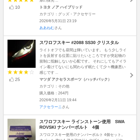
扉の採光 ...
10
トヨタ ノア ハイブリッド
カテゴリ：グッズ・アクセサリー
2026年5月31日 23:19
ああねむ
さん
スワロフスキー #2088 SS30 クリスタル
ライトオフでも昼間は輝いています。 もう少しライ
トを反射する位置に貼りたいところですが突起物の
規制に抵触しないか心配です。 それにしてもアイラ
イン着けてないにも関わらず眠たくて少々機嫌悪い
感じです ...
25
マツダ アクセラスポーツ（ハッチバック）
カテゴリ：その他
購入価格：264円
2026年2月11日 19:44
アクセラーニ
さん
スワロフスキー ラインストーン使用 SWA
ROVSKI ナンバーボルト 4個
スワロフスキー使用のナンバーボルト 4個セット。