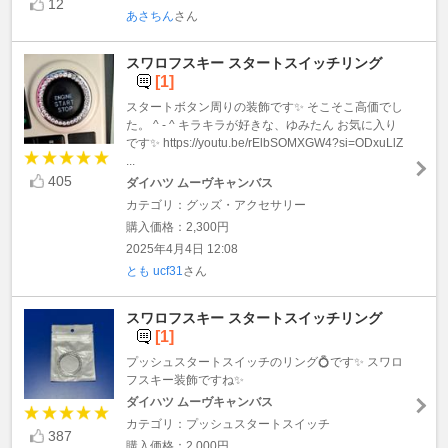
12
あさちん
さん
スワロフスキー スタートスイッチリング
[1]
スタートボタン周りの装飾です✨ そこそこ高価でし
た。 ^ - ^ キラキラが好きな、ゆみたん お気に入り
です✨ https://youtu.be/rElbSOMXGW4?si=ODxuLlZ
...
405
ダイハツ ムーヴキャンバス
カテゴリ：グッズ・アクセサリー
購入価格：2,300円
2025年4月4日 12:08
とも ucf31
さん
スワロフスキー スタートスイッチリング
[1]
プッシュスタートスイッチのリング💍です✨ スワロ
フスキー装飾ですね✨
ダイハツ ムーヴキャンバス
カテゴリ：プッシュスタートスイッチ
387
購入価格：2,000円