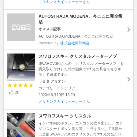
ノリキンスカイウォーカー
さん
AUTOSTRADA MODENA、今ここに完全復
活
オススメ記事
AUTOSTRADA MODENA、今ここに完全復活
Powered by
株式会社阿部商会
スワロフスキー クリスタルメーターノブ
SWAROVSKIさんの「クリスタル メーターノブ」を
購入取り付けした時の画像です❗️ 光の具合でキラキ
ラして綺麗です✨
トヨタ アリオン
カテゴリ：インテリア
26
2023年6月10日 13:20
ノリキンスカイウォーカー
さん
スワロフスキー クリスタル
インパネ内のボタン、エアコンの吹き出し口、エン
ジンスタートボタン周り等、キラキラ✨してる部分
は全部SWAROVSKIのクリスタルです❗️ 光の当たり