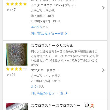
トヨタ エスクァイア ハイブリッド
47
カテゴリ：その他
購入価格：940円
2020年9月27日 13:52
エスクワ
さん
同じ商品のレビュー一覧
スワロフスキー クリスタル
周りとは違う弄り&一目で自分の車を認識出来るこ
とを考えてたら、やっぱりいつものデコにたどり着
いたみたい^^; 今回はss3〜ss5でカラフルにいこう
かな♪
マツダ ロードスター
21
カテゴリ：インテリア
2019年12月4日 09:06
さく♪
さん
同じ商品のレビュー一覧
[2]
スワロフスキー スワロフスキー