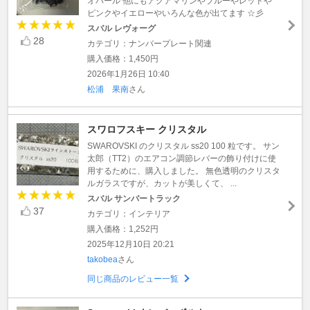
オパール 他にもアクアマリンやブルーやレッドや
ピンクやイエローやいろんな色が出てます ☆彡
スバル レヴォーグ
28
カテゴリ：ナンバープレート関連
購入価格：1,450円
2026年1月26日 10:40
松浦 果南
さん
スワロフスキー クリスタル
SWAROVSKI のクリスタル ss20 100 粒です。 サン
太郎（TT2）のエアコン調節レバーの飾り付けに使
用するために、購入しました。 無色透明のクリスタ
ルガラスですが、カットが美しくて、 ...
スバル サンバートラック
37
カテゴリ：インテリア
購入価格：1,252円
2025年12月10日 20:21
takobea
さん
同じ商品のレビュー一覧