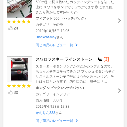
500の形に切り抜いた カッティングシートを貼った
上に スワロをボンドでくっつけてます😊 これで飽
きたら剥がせます(๑˃ᴗ˂)و♡
フィアット 500 （ハッチバック）
カテゴリ：その他
24
2019年10月5日 13:05
Blackcat-may
さん
同じ商品のレビュー一覧
[3]
スワロフスキー ラインストーン
スターターボタンリングが何だかシンプルなので、
ちょっと💎デコ💎ってみた😊 プッシュボタンも💎ク
リスタルストーン💎で埋めようかと思ったけど、そ
れは次回という事で…(笑) 因みに、息子に『 ...
ホンダ シビック (ハッチバック)
30
カテゴリ：インテリア
購入価格：300円
2019年4月28日 17:38
かおりん333
さん
同じ商品のレビュー一覧