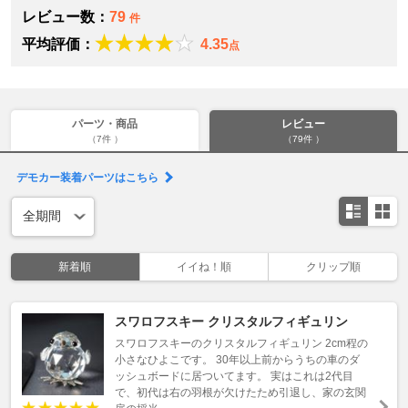
レビュー数：
79
件
平均評価：
4.35
点
パーツ・商品
レビュー
（7件 ）
（79件 ）
デモカー装着パーツはこちら
新着順
イイね！順
クリップ順
スワロフスキー クリスタルフィギュリン
スワロフスキーのクリスタルフィギュリン 2cm程の
小さなひよこです。 30年以上前からうちの車のダ
ッシュボードに居ついてます。 実はこれは2代目
で、初代は右の羽根が欠けたため引退し、家の玄関