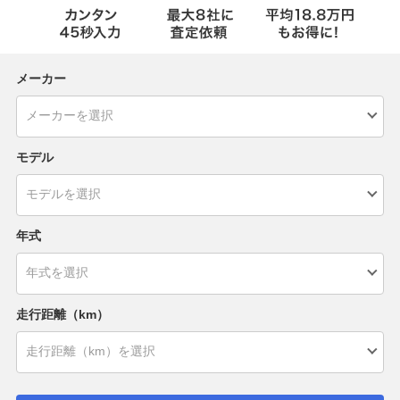
メーカー
モデル
年式
走行距離（km）