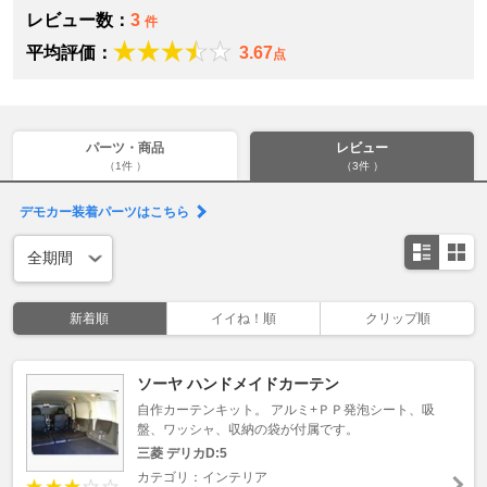
レビュー数：
3
件
平均評価：
3.67
点
パーツ・商品
レビュー
（1件 ）
（3件 ）
デモカー装着パーツはこちら
新着順
イイね！順
クリップ順
ソーヤ ハンドメイドカーテン
自作カーテンキット。 アルミ+ＰＰ発泡シート、吸
盤、ワッシャ、収納の袋が付属です。
三菱 デリカD:5
カテゴリ：インテリア