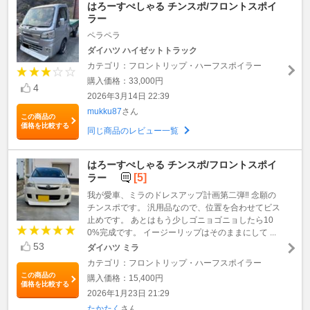
はろーすぺしゃる チンスポ/フロントスポイ
ラー
ペラペラ
ダイハツ ハイゼットトラック
カテゴリ：フロントリップ・ハーフスポイラー
購入価格：33,000円
4
2026年3月14日 22:39
mukku87
さん
この商品の
価格を比較する
同じ商品のレビュー一覧
はろーすぺしゃる チンスポ/フロントスポイ
[5]
ラー
我が愛車、ミラのドレスアップ計画第二弾‼️ 念願の
チンスポです。 汎用品なので、位置を合わせてビス
止めです。 あとはもう少しゴニョゴニョしたら10
0%完成です。 イージーリップはそのままにして ...
53
ダイハツ ミラ
カテゴリ：フロントリップ・ハーフスポイラー
この商品の
購入価格：15,400円
価格を比較する
2026年1月23日 21:29
たかたく
さん