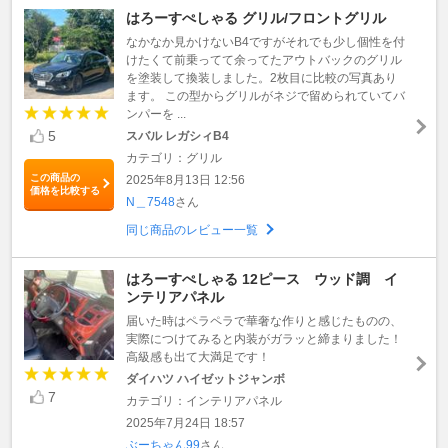
はろーすぺしゃる グリル/フロントグリル
なかなか見かけないB4ですがそれでも少し個性を付
けたくて前乗ってて余ってたアウトバックのグリル
を塗装して換装しました。2枚目に比較の写真あり
ます。 この型からグリルがネジで留められていてバ
ンパーを ...
5
スバル レガシィB4
カテゴリ：グリル
この商品の
2025年8月13日 12:56
価格を比較する
N＿7548
さん
同じ商品のレビュー一覧
はろーすぺしゃる 12ピース ウッド調 イ
ンテリアパネル
届いた時はペラペラで華奢な作りと感じたものの、
実際につけてみると内装がガラッと締まりました！
高級感も出て大満足です！
ダイハツ ハイゼットジャンボ
7
カテゴリ：インテリアパネル
2025年7月24日 18:57
ぶーちゃん99
さん