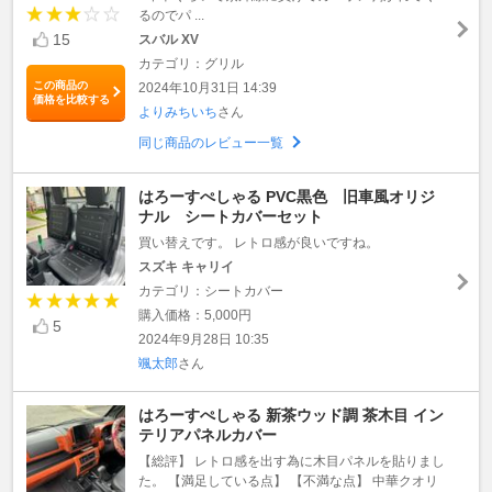
るのでパ ...
15
スバル XV
カテゴリ：グリル
この商品の
2024年10月31日 14:39
価格を比較する
よりみちいち
さん
同じ商品のレビュー一覧
はろーすぺしゃる PVC黒色 旧車風オリジ
ナル シートカバーセット
買い替えです。 レトロ感が良いですね。
スズキ キャリイ
カテゴリ：シートカバー
購入価格：5,000円
5
2024年9月28日 10:35
颯太郎
さん
はろーすぺしゃる 新茶ウッド調 茶木目 イン
テリアパネルカバー
【総評】 レトロ感を出す為に木目パネルを貼りまし
た。 【満足している点】 【不満な点】 中華クオリ