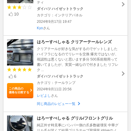
ティ
ダイハツ ハイゼットトラック
10
カテゴリ：インテリアパネル
2024年9月17日 19:47
Kyo
さん
はろーすぺしゃる クリアーテールレンズ
クリアテールが好きな気がするのでゲットしました
ハイフラになるのでリレーを交換 爆光ではないが、
視認性は悪くないと思います多分 500系前期用って
書いてましたが、実質一緒なので付きました リフレ
ク ...
6
ダイハツ ハイゼットトラック
カテゴリ：テールランプ
この商品の
2024年9月11日 20:56
価格を比較する
レビよし
さん
同じ商品のレビュー一覧
はろーすぺしゃる グリル/フロントグリル
純正外す時見事にバンパー側の爪多数破壊笑 中華グ
リル爪が甘くて結局ゴリラテープ登場笑 idriveのノ