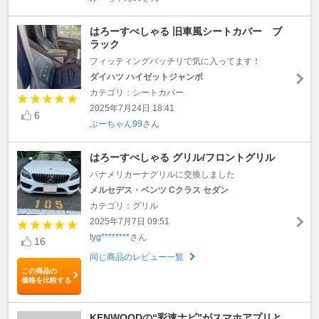
はろーすぺしゃる 旧車風シートカバー ブ
ラック
フィッティングバッチリで気に入ってます！
ダイハツ ハイゼットジャンボ
カテゴリ：シートカバー
2025年7月24日 18:41
6
ぶーちゃん99
さん
はろーすぺしゃる グリル/フロントグリル
パナメリカーナグリルに交換しました
メルセデス・ベンツ Cクラス セダン
カテゴリ：グリル
2025年7月7日 09:51
tyg********
さん
16
同じ商品のレビュー一覧
この商品の
価格を比較する
KENWOODの“彩速ナビ”がスマホアプリと