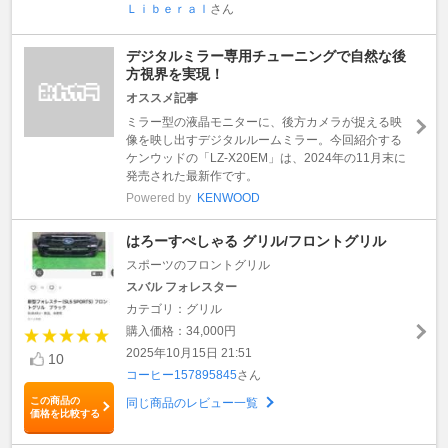
Ｌｉｂｅｒａｌ
さん
デジタルミラー専用チューニングで自然な後
方視界を実現！
オススメ記事
ミラー型の液晶モニターに、後方カメラが捉える映
像を映し出すデジタルルームミラー。今回紹介する
ケンウッドの「LZ-X20EM」は、2024年の11月末に
発売された最新作です。
Powered by
KENWOOD
はろーすぺしゃる グリル/フロントグリル
スポーツのフロントグリル
スバル フォレスター
カテゴリ：グリル
購入価格：34,000円
2025年10月15日 21:51
10
コーヒー157895845
さん
この商品の
同じ商品のレビュー一覧
価格を比較する