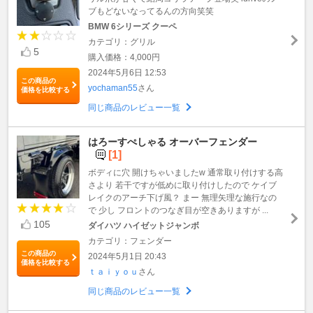
ブもどないなってるんの方向笑笑
BMW 6シリーズ クーペ
カテゴリ：グリル
5
購入価格：4,000円
2024年5月6日 12:53
この商品の
yochaman55
さん
価格を比較する
同じ商品のレビュー一覧
はろーすぺしゃる オーバーフェンダー
[1]
ボディに穴 開けちゃいましたw 通常取り付けする高
さより 若干ですが低めに取り付けしたので ケイブ
レイクのアーチ下げ風？ まー 無理矢理な施行なの
で 少し フロントのつなぎ目が空きありますが ...
105
ダイハツ ハイゼットジャンボ
カテゴリ：フェンダー
この商品の
2024年5月1日 20:43
価格を比較する
ｔａｉｙｏｕ
さん
同じ商品のレビュー一覧