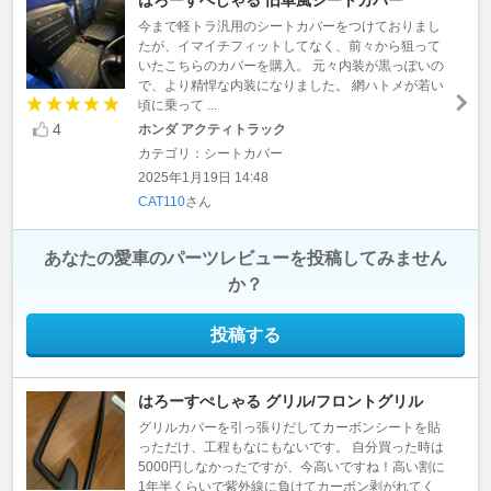
今まで軽トラ汎用のシートカバーをつけておりまし
たが、イマイチフィットしてなく、前々から狙って
いたこちらのカバーを購入。 元々内装が黒っぽいの
で、より精悍な内装になりました。 網ハトメが若い
頃に乗って ...
4
ホンダ アクティトラック
カテゴリ：シートカバー
2025年1月19日 14:48
CAT110
さん
あなたの愛車のパーツレビューを投稿してみません
か？
投稿する
はろーすぺしゃる グリル/フロントグリル
グリルカバーを引っ張りだしてカーボンシートを貼
っただけ、工程もなにもないです。 自分買った時は
5000円しなかったですが、今高いですね！高い割に
1年半くらいで紫外線に負けてカーボン剥がれてく