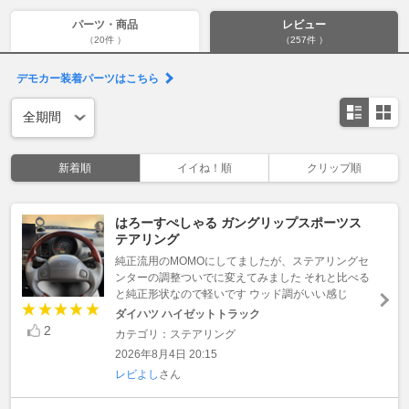
パーツ・商品
レビュー
（20件 ）
（257件 ）
デモカー装着パーツはこちら
新着順
イイね！順
クリップ順
はろーすぺしゃる ガングリップスポーツス
テアリング
純正流用のMOMOにしてましたが、ステアリングセ
ンターの調整ついでに変えてみました それと比べる
と純正形状なので軽いです ウッド調がいい感じ
ダイハツ ハイゼットトラック
2
カテゴリ：ステアリング
2026年8月4日 20:15
レビよし
さん