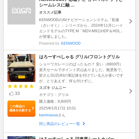
シームレスに融 ...
オススメ記事
KENWOODのAVナビゲーションシステム「彩速
（さいそく）」シリーズから、2024年11月にハイ
エンドモデルのTYPE M「MDV-M911HDF＆HDL」
が登場しました。
Powered by
KENWOOD
はろーすぺしゃる グリル/フロントグリル
ショーワガレージのばったもの？ 安い（8800円）
楽天セールでポイント沢山ありました。無塗装で。
皆さんSUZUKIの筆記体を付けている人が多いです
が、とりあえず、何も付けずに。
スズキ ジムニー
33
カテゴリ：グリル
購入価格：8,800円
この商品の
2025年5月17日 10:01
価格を比較する
kaminaoue
さん
同じ商品のレビュー一覧
はろーすぺしゃる 旧車風シートカバー