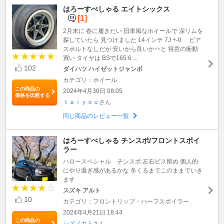
はろーすぺしゃる エイトシックス
[1]
2月末に 春に履きたい 旧車風なホイールで 深リムを
探していたら 見つけました 14インチ 7J +-0 ピア
スボルトなしだが 安いから良いか〰️と 得意の衝動
買い タイヤは BSで165 6 ...
102
ダイハツ ハイゼットジャンボ
カテゴリ：ホイール
この商品の
2024年4月30日 08:05
価格を比較する
ｔａｉｙｏｕ
さん
同じ商品のレビュー一覧
はろーすぺしゃる チンスポ/フロントスポイ
ラー
ハロースペシャル チンスポ 左右ビス留め 個人的
にやり過ぎ感があるかな 冬くるまでこのままでいき
ます
スズキ アルト
10
カテゴリ：フロントリップ・ハーフスポイラー
2024年4月21日 18:44
この商品の
シズノカミ
さん