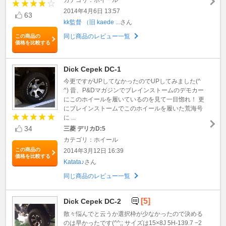
2014年4月6日 13:57
63
kk監督 （旧 kaede ...
さん
同じ商品のレビュー一覧
この商品の
価格を比較する
Dick Cepek DC-1
今更ですがUPしてなかったのでUPしてみました(^
^) 昔、P&Dマガジンでブレインストームのデモカー
にこのホイールを履いているのを見て一目惚れ！ 更
にブレインストームでこのホイールを履いた荒海号
に ...
34
三菱 デリカD:5
カテゴリ：ホイール
この商品の
2014年3月12日 16:39
価格を比較する
Katata♪
さん
同じ商品のレビュー一覧
[5]
Dick Cepek DC-2
散々悩んでと云うか選択枠が少なかったので決める
のは早かったです(^^;; サイズは15×8J 5H-139.7 −2