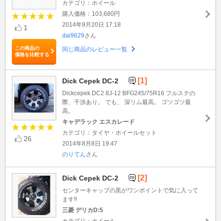
カテゴリ：ホイール
購入価格：103,680円
2014年9月20日 17:18
1
dai9629
さん
この商品の
同じ商品のレビュー一覧
価格を比較する
[1]
Dick Cepek DC-2
Dickcepek DC2 8J-12 BFG245/75R16 フルステの
際、干渉あり。 でも、 深リム最高。 ゴツゴツ最
高。
キャデラック エスカレード
カテゴリ：タイヤ・ホイールセット
26
2014年8月8日 19:47
のりてん
さん
[2]
Dick Cepek DC-2
センターキャップの黒がワンポイントで気に入って
ます‼︎
三菱 デリカD:5
カテゴリ：ホイール