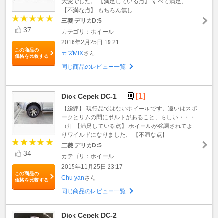
大変でした。 【満足している点】 すべて満足。
【不満な点】 もちろん無し
三菱 デリカD:5
37
カテゴリ：ホイール
2016年2月25日 19:21
この商品の
カズMIX
さん
価格を比較する
同じ商品のレビュー一覧
[1]
Dick Cepek DC-1
【総評】 現行品ではないホイールです。違いはスポ
ークとリムの間にボルトがあること、らしい・・・
（汗 【満足している点】 ホイールが強調されてよ
りワイルドになりました。 【不満な点】
三菱 デリカD:5
34
カテゴリ：ホイール
2015年11月25日 23:17
この商品の
Chu-yan
さん
価格を比較する
同じ商品のレビュー一覧
Dick Cepek DC-2