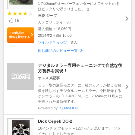
1で50mmのオーバーフェンダーにオフセットがほ
ぼピッタリで収まりました。 セ ...
三菱 ジープ
15
カテゴリ：ホイール
購入価格：18,060円
この商品の
2014年2月8日 16:06
価格を比較する
ワイルド？らっぴー
さん
同じ商品のレビュー一覧
デジタルミラー専用チューニングで自然な後
方視界を実現！
オススメ記事
ミラー型の液晶モニターに、後方カメラが捉える映
像を映し出すデジタルルームミラー。今回紹介する
ケンウッドの「LZ-X20EM」は、2024年の11月末に
発売された最新作です。
Powered by
KENWOOD
Dick Cepek DC-2
16インチ オフセット－12だったと思います。 ツラ
イチになりましたｗｗ