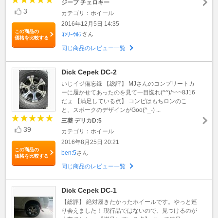
ジープ チェロキー
3
カテゴリ：ホイール
2016年12月5日 14:35
この商品の
ﾛﾝﾘｰｳﾙﾌ
さん
価格を比較する
同じ商品のレビュー一覧
Dick Cepek DC-2
いじイジ備忘録 【総評】 MJさんのコンプリートカ
ーに履かせてあったのを見て一目惚れ(^^)/~~~8J16
だょ 【満足している点】 コンビはもちロンのこ
と、スポークのデザインがGoo(^_-) ...
三菱 デリカD:5
39
カテゴリ：ホイール
2016年8月25日 20:21
この商品の
ben:5
さん
価格を比較する
同じ商品のレビュー一覧
Dick Cepek DC-1
【総評】 絶対履きたかったホイールです。やっと巡
り会えました！ 現行品ではないので、見つけるのが