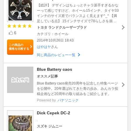
【総評】 デザインはちょっとチャラ派手すぎるかな
ーって感じですけど、ホイール15インチ、タイヤ33
インチのサイズ差でバランスよく見えます^_^ 【満
足している点】 15インチサイズで78らしさを崩 ...
トヨタ ランドクルーザープラド
6
カテゴリ：ホイール
2014年10月26日 18:43
この商品の
はやはヤ
さん
価格を比較する
同じ商品のレビュー一覧
Blue Battery caos
オススメ記事
Blue Battery caos発売20周年を記念した特集ページ
を公開中。20年選ばれてきた青の歩み、みんカラ投
稿企画など20周年の取り組みをご紹介します。
Powered by
パナソニック
Dick Cepek DC-2
.
スズキ ジムニー