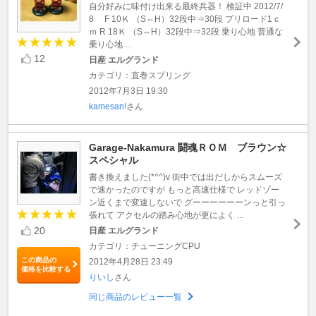
自分好みに味付け出来る最終兵器！ 検証中 2012/7/
8 F 10Ｋ （S⇔H）32段中⇒30段 プリロード1ｃ
ｍ R 18Ｋ （S⇔H）32段中⇒32段 乗り心地 普通な
乗り心地 ...
12
日産 エルグランド
カテゴリ：直巻スプリング
2012年7月3日 19:30
kamesan!
さん
Garage-Nakamura 闘魂ＲＯＭ ブラウン☆
スペシャル
書き換えました(*^^)v 街中では出だしからスムーズ
で速かったのですが もっと高速仕様で レッドゾー
ン近くまで変速しないで グーーーーーーンっと引っ
張れて アクセルの踏み心地が更によく ...
20
日産 エルグランド
カテゴリ：チューニングCPU
この商品の
2012年4月28日 23:49
価格を比較する
りいし
さん
同じ商品のレビュー一覧