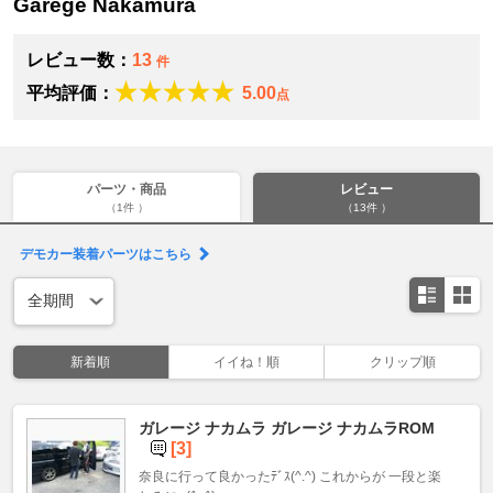
Garege Nakamura
レビュー数：
13
件
平均評価：
5.00
点
パーツ・商品
レビュー
（1件 ）
（13件 ）
デモカー装着パーツはこちら
新着順
イイね！順
クリップ順
ガレージ ナカムラ ガレージ ナカムラROM
[3]
奈良に行って良かったﾃﾞｽ(^.^) これからが 一段と楽