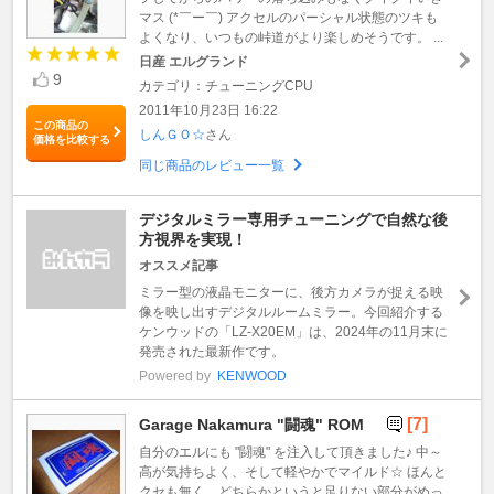
マス (*￣ー￣) アクセルのパーシャル状態のツキも
よくなり、いつもの峠道がより楽しめそうです。 ...
日産 エルグランド
9
カテゴリ：チューニングCPU
2011年10月23日 16:22
この商品の
しんＧＯ☆
さん
価格を比較する
同じ商品のレビュー一覧
デジタルミラー専用チューニングで自然な後
方視界を実現！
オススメ記事
ミラー型の液晶モニターに、後方カメラが捉える映
像を映し出すデジタルルームミラー。今回紹介する
ケンウッドの「LZ-X20EM」は、2024年の11月末に
発売された最新作です。
Powered by
KENWOOD
[7]
Garage Nakamura "闘魂" ROM
自分のエルにも "闘魂" を注入して頂きました♪ 中～
高が気持ちよく、そして軽やかでマイルド☆ ほんと
クセも無く、どちらかというと足りない部分がめっ