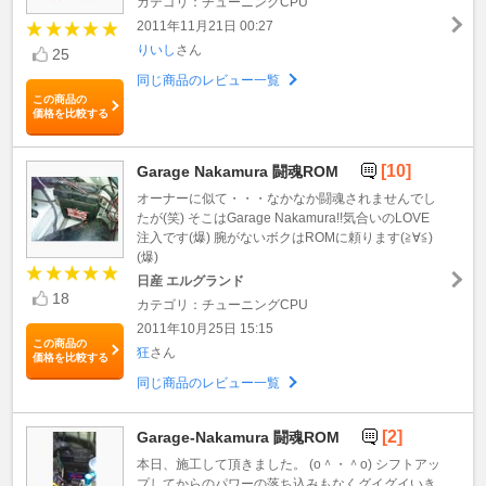
カテゴリ：チューニングCPU
2011年11月21日 00:27
りいし
さん
25
同じ商品のレビュー一覧
この商品の
価格を比較する
[10]
Garage Nakamura 闘魂ROM
オーナーに似て・・・なかなか闘魂されませんでし
たが(笑) そこはGarage Nakamura!!気合いのLOVE
注入です(爆) 腕がないボクはROMに頼ります(≧∀≦)
(爆)
日産 エルグランド
18
カテゴリ：チューニングCPU
2011年10月25日 15:15
この商品の
狂
さん
価格を比較する
同じ商品のレビュー一覧
[2]
Garage-Nakamura 闘魂ROM
本日、施工して頂きました。 (o＾・＾o) シフトアッ
プしてからのパワーの落ち込みもなくグイグイいき