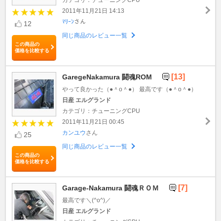
2011年11月21日 14:13
ﾏﾘｰﾝ
さん
12
同じ商品のレビュー一覧
この商品の
価格を比較する
[13]
GaregeNakamura 闘魂ROM
やって良かった（●＾o＾●） 最高です（●＾o＾●）
日産 エルグランド
カテゴリ：チューニングCPU
2011年11月21日 00:45
カンユウ
さん
25
同じ商品のレビュー一覧
この商品の
価格を比較する
[7]
Garage-Nakamura 闘魂ＲＯＭ
最高です＼(^o^)／
日産 エルグランド