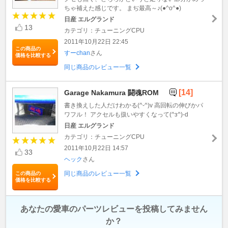
ちゃ補えた感じです。 まぢ最高～♪(●^o^●)
日産 エルグランド
13
カテゴリ：チューニングCPU
2011年10月22日 22:45
この商品の
すーchan
さん
価格を比較する
同じ商品のレビュー一覧
[14]
Garage Nakamura 闘魂ROM
書き換えした人だけわかる(^-^)v 高回転の伸びかパ
ワフル！ アクセルも扱いやすくなって(^з^)-d
日産 エルグランド
カテゴリ：チューニングCPU
2011年10月22日 14:57
33
ヘック
さん
同じ商品のレビュー一覧
この商品の
価格を比較する
あなたの愛車のパーツレビューを投稿してみません
か？