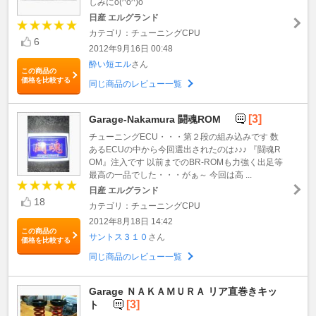
しみにo(^o^)o
日産 エルグランド
カテゴリ：チューニングCPU
6
2012年9月16日 00:48
酔い短エル
さん
この商品の
価格を比較する
同じ商品のレビュー一覧
[3]
Garage-Nakamura 闘魂ROM
チューニングECU・・・第２段の組み込みです 数
あるECUの中から今回選出されたのは♪♪♪ 『闘魂R
OM』注入です 以前までのBR-ROMも力強く出足等
最高の一品でした・・・がぁ～ 今回は高 ...
日産 エルグランド
18
カテゴリ：チューニングCPU
2012年8月18日 14:42
この商品の
サントス３１０
さん
価格を比較する
同じ商品のレビュー一覧
Garage ＮＡＫＡＭＵＲＡ リア直巻きキッ
[3]
ト