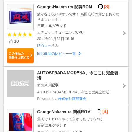
[3]
Garage-Nakamura 闘魂ROM
癖がなく扱いやすいです！ 高回転時の伸びも良くな
りました！！！
日産 エルグランド
カテゴリ：チューニングCPU
2011年11月21日 18:46
10
ひろし～
さん
同じ商品のレビュー一覧
この商品の
価格を比較する
AUTOSTRADA MODENA、今ここに完全復
活
オススメ記事
AUTOSTRADA MODENA、今ここに完全復活
Powered by
株式会社阿部商会
[4]
GarageNakamura 闘魂ROM
最高です (^O^) やって良かったです(≧∇≦)
日産 エルグランド
カテゴリ：チューニングCPU