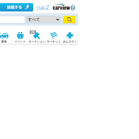
ヘルプ
愛車
イベント
オークション
サーキット
みんカラ＋