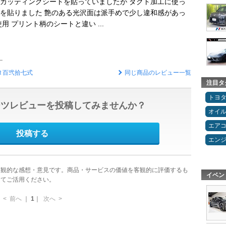
カッティングシートを貼っていましたが ダクト加工に使っ
を貼りました 艶のある光沢面は派手めで少し違和感があっ
用 プリント柄のシートと違い ...
ー
Ｒ百弐拾七式
同じ商品のレビュー一覧
注目タ
トヨ
ーツレビューを投稿してみませんか？
オイ
エア
投稿する
エン
主観的な感想・意見です。商品・サービスの価値を客観的に評価するも
イベン
してご活用ください。
<
前へ
｜
1
｜
次へ
>