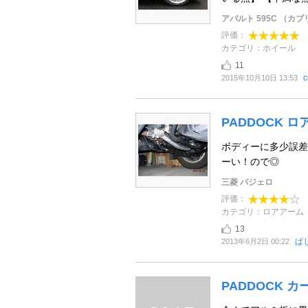
アバルト 595C （カ
評価：
カテゴリ：ホイール
11
c
2015年10月10日 13:53
PADDOCK 
ボディーに多少誤差
ーい！ので◎
三菱 パジェロ
評価：
カテゴリ：ロアアーム
13
ぱ
2013年6月2日 00:22
PADDOCK 