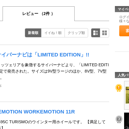
マイペ
レビュー
（2件 ）
ログ
様々
新着順
イイね！順
クリップ順
イバーナビは「LIMITED EDITION」!!
ッツェリアを象徴するサイバーナビより、「LIMITED EDITI
限定で発売された。サイズは9V型ラージのほか、8V型、7V型
人気パ
。
事
MOTION WORKEMOTION 11R
 595C TURISMOのウインター用ホイールです。 【満足して
点】