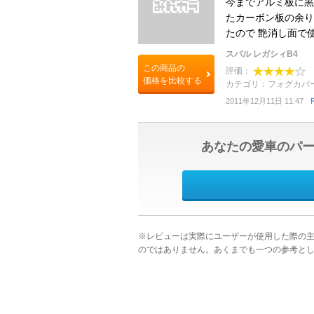
今までアルミ板に黒
たカーボン板の余り
たので 艶消し面で使
スバル レガシィB4
この商品の
評価：
価格を比較する
カテゴリ：フォグカバ
2011年12月11日 11:47
あなたの愛車のパ
※レビューは実際にユーザーが使用した際の
のではありません。あくまでも一つの参考と