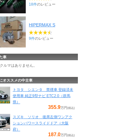
18件
のレビュー
HIPERMAX S
9件
のレビュー
た車
クルマはありません。
にオススメの中古車
トヨタ シエンタ 禁煙車 登録済未
使用車 純正9型ナビ ETC2.0（群馬
県）
355.9
万円
(税込)
スズキ ソリオ 後席左側ワンアク
ションパワースライドドア（大阪
府）
187.0
万円
(税込)