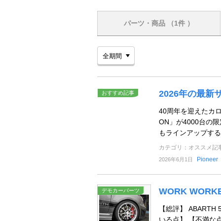
パーツ・商品
（1件 ）
2026年の最新サ
おすすめ記事
40周年を迎えたカロ
ON」が4000台の
もラインアップする
カテゴリ：オススメ記
Pioneer
2026年6月1日
WORK WORKE
デモカーパーツ
【総評】 ABARTH
いる点】 【不満な