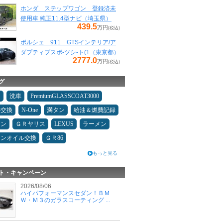
ホンダ ステップワゴン 登録済未
使用車 純正11.4型ナビ（埼玉県）
439.5
万円
(税込)
ポルシェ 911 GTSインテリア/ア
ダプティブスポ-ツシ-ト(1（東京都）
2777.0
万円
(税込)
グ
タ
洗車
PremiumGLASSCOAT3000
ル交換
N-One
満タン
給油＆燃費記録
コン
ＧＲヤリス
LEXUS
ラーメン
ジンオイル交換
ＧＲ86
もっと見る
ト・キャンペーン
2026/08/06
ハイパフォーマンスセダン！ＢＭ
Ｗ・Ｍ３のガラスコーティング ...